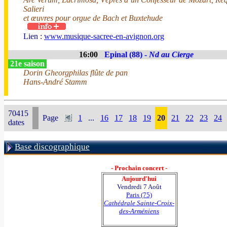
Salieri
et œuvres pour orgue de Bach et Buxtehude
Lien :
www.musique-sacree-en-avignon.org
16:00
Epinal (88) -
Nd au Cierge
21e saison
Dorin Gheorgphilas flûte de pan
Hans-André Stamm
70415
Page
1
...
16
17
18
19
20
21
22
23
24
dates
Base discographique
- Prochain concert -
Aujourd'hui
Vendredi 7 Août
Paris (75)
Cathédrale Sainte-Croix-
des-Arméniens