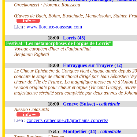
Orgelkonzert : Florence Rousseau
Œuvres de Bach, Böhm, Buxtehude, Mendelssohn, Stainer, Fra
Lien :
www.florence-rousseau.com
18:00
Lorris (45)
Festival ”Les métamorphoses de l'orgue de Lorris”
Voyage européen d'hier et d'aujourd'hui
Benjamin Righetti
18:00
Entraygues-sur-Truyère (12)
Le Chœur Ephémère de Conques vient chaque année depuis 2
conclure le stage de chant choral dirigé par Jean-Sébastien Vey
chœur de l’Île de France. La magnifique messe en ré d’Anton 
version originale pour chœur et orgue (Vincent Grappy), œuvre
majestueuse sérénité sera complétée par deux œuvres de Joha
18:00
Geneve (Suisse) -
cathédrale
Alessio Colasurdo
Lien :
concerts-cathedrale.ch/prochains-concerts/
17:45
Montpellier (34) -
cathedrale
Taras Baginets, , Ukraine