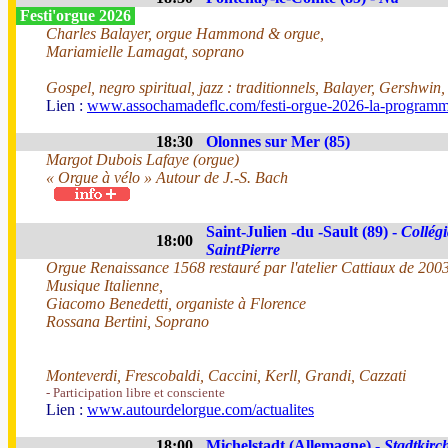
Festi'orgue 2026
Charles Balayer, orgue Hammond & orgue,
Mariamielle Lamagat, soprano
Gospel, negro spiritual, jazz : traditionnels, Balayer, Gershwin
Lien :
www.assochamadeflc.com/festi-orgue-2026-la-programm
18:30
Olonnes sur Mer (85)
Margot Dubois Lafaye (orgue)
« Orgue à vélo » Autour de J.-S. Bach
Saint-Julien -du -Sault (89) -
Collégi
18:00
SaintPierre
Orgue Renaissance 1568 restauré par l'atelier Cattiaux de 200
Musique Italienne,
Giacomo Benedetti, organiste à Florence
Rossana Bertini, Soprano
Monteverdi, Frescobaldi, Caccini, Kerll, Grandi, Cazzati
- Participation libre et consciente
Lien :
www.autourdelorgue.com/actualites
18:00
Michelstadt (Allemagne) -
Stadtkirc