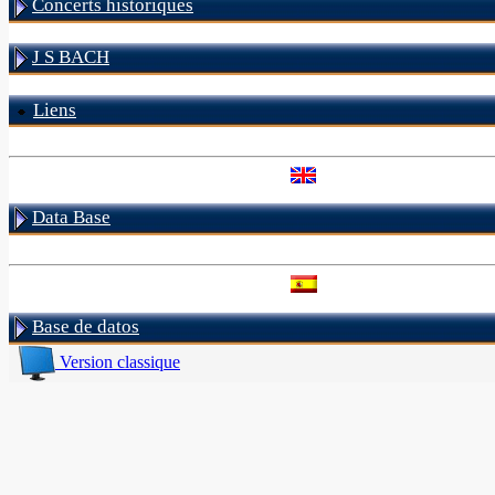
Concerts historiques
J S BACH
Liens
Data Base
Base de datos
Version classique