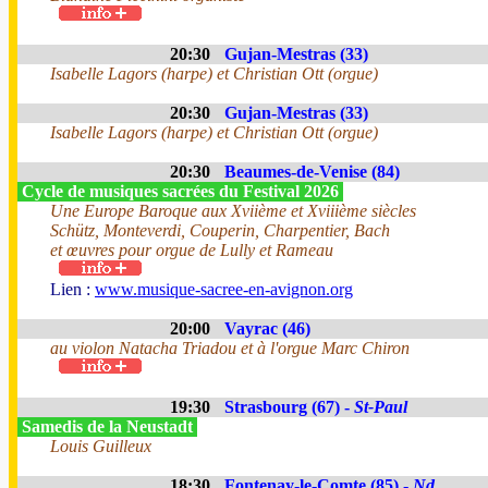
20:30
Gujan-Mestras (33)
Isabelle Lagors (harpe) et Christian Ott (orgue)
20:30
Gujan-Mestras (33)
Isabelle Lagors (harpe) et Christian Ott (orgue)
20:30
Beaumes-de-Venise (84)
Cycle de musiques sacrées du Festival 2026
Une Europe Baroque aux Xviième et Xviiième siècles
Schütz, Monteverdi, Couperin, Charpentier, Bach
et œuvres pour orgue de Lully et Rameau
Lien :
www.musique-sacree-en-avignon.org
20:00
Vayrac (46)
au violon Natacha Triadou et à l'orgue Marc Chiron
19:30
Strasbourg (67) -
St-Paul
Samedis de la Neustadt
Louis Guilleux
18:30
Fontenay-le-Comte (85) -
Nd