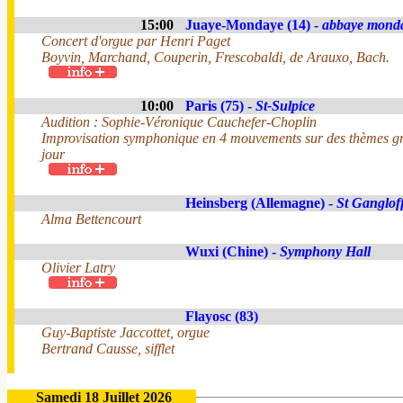
15:00
Juaye-Mondaye (14) -
abbaye mond
Concert d'orgue par Henri Paget
Boyvin, Marchand, Couperin, Frescobaldi, de Arauxo, Bach.
10:00
Paris (75) -
St-Sulpice
Audition : Sophie-Véronique Cauchefer-Choplin
Improvisation symphonique en 4 mouvements sur des thèmes g
jour
Heinsberg (Allemagne) -
St Ganglof
Alma Bettencourt
Wuxi (Chine) -
Symphony Hall
Olivier Latry
Flayosc (83)
Guy-Baptiste Jaccottet, orgue
Bertrand Causse, sifflet
Samedi 18 Juillet 2026