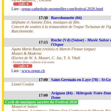
Lien :
orgue-cathedrale-montpellier.com/festival-2026.html
17:30
Barcelonnette (04)
Stéphane et Antoine Éliot, musiques de film.
Concert de soutien à la restauration de l'orgue Tschanun de l'ég
Barcelonnette.
Roche (Vd) (Suisse) -
Musée Suisse 
17:15
l'Orgue
Agata Maria Raatz (violon) et Marcin Fleszar (orgue)
Mozart & Moderne
Œuvres de W. A. Mozart, C. Jaz, T. A. Vitali
- Entrée libre, collecte à la sortie
Lien :
www.orgue.ch
17:00
Saint-Germain-en-Laye (78) -
St-Ge
Lionel Coulon
Avignon (84) -
Métropole Notre-Dam
17:00
Doms
Cycle de musiques sacrées du Festival 2026
Mozart et Salieri
Ave Verum, Lacrimosa, Vêpres d’un Confesseur de Mozart, Re