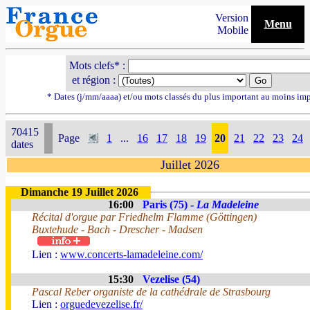
Version
Menu
Mobile
Mots clefs* :
et région :
* Dates (j/mm/aaaa) et/ou mots classés du plus important au moins im
70415
Page
1
...
16
17
18
19
20
21
22
23
24
dates
Juillet 2026
Dimanche 19 Juillet 2026
16:00
Paris (75) -
La Madeleine
Récital d'orgue par Friedhelm Flamme (Göttingen)
Buxtehude - Bach - Drescher - Madsen
Lien :
www.concerts-lamadeleine.com/
15:30
Vezelise (54)
Pascal Reber organiste de la cathédrale de Strasbourg
Lien :
orguedevezelise.fr/