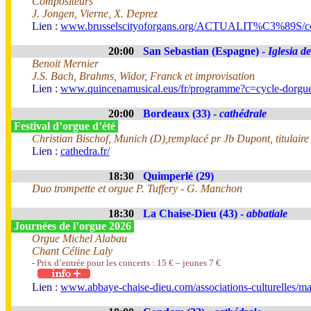
Compositeurs
J. Jongen, Vierne, X. Deprez
Lien :
www.brusselscityoforgans.org/ACTUALIT%C3%89S/con
20:00
San Sebastian (Espagne) -
Iglesia d
Benoit Mernier
J.S. Bach, Brahms, Widor, Franck et improvisation
Lien :
www.quincenamusical.eus/fr/programme?c=cycle-dorgu
20:00
Bordeaux (33) -
cathédrale
Festival d’orgue d’été
Christian Bischof, Munich (D),remplacé pr Jb Dupont, titulaire
Lien :
cathedra.fr/
18:30
Quimperlé (29)
Duo trompette et orgue P. Tuffery - G. Manchon
18:30
La Chaise-Dieu (43) -
abbatiale
Journées de l’orgue 2026
Orgue Michel Alabau
Chant Céline Laly
- Prix d’entrée pour les concerts : 15 € – jeunes 7 €
Lien :
www.abbaye-chaise-dieu.com/associations-culturelles/ma