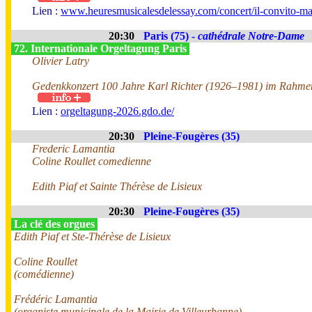
Lien :
www.heuresmusicalesdelessay.com/concert/il-convito-ma
20:30
Paris (75) -
cathédrale Notre-Dame
72. Internationale Orgeltagung Paris
Olivier Latry
Gedenkkonzert 100 Jahre Karl Richter (1926–1981) im Rahmen
Lien :
orgeltagung-2026.gdo.de/
20:30
Pleine-Fougères (35)
Frederic Lamantia
Coline Roullet comedienne
Edith Piaf et Sainte Thérèse de Lisieux
20:30
Pleine-Fougères (35)
La clé des orgues
Edith Piaf et Ste-Thérèse de Lisieux
Coline Roullet
(comédienne)
Frédéric Lamantia
(organiste municipale de la Mairie de Villeurbanne)