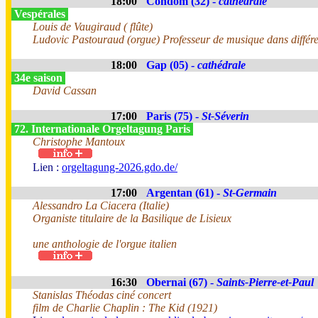
18:00
Condom (32) -
cathédrale
Vespérales
Louis de Vaugiraud ( flûte)
Ludovic Pastouraud (orgue) Professeur de musique dans différente
18:00
Gap (05) -
cathédrale
34e saison
David Cassan
17:00
Paris (75) -
St-Séverin
72. Internationale Orgeltagung Paris
Christophe Mantoux
Lien :
orgeltagung-2026.gdo.de/
17:00
Argentan (61) -
St-Germain
Alessandro La Ciacera (Italie)
Organiste titulaire de la Basilique de Lisieux
une anthologie de l'orgue italien
16:30
Obernai (67) -
Saints-Pierre-et-Paul
Stanislas Théodas ciné concert
film de Charlie Chaplin : The Kid (1921)