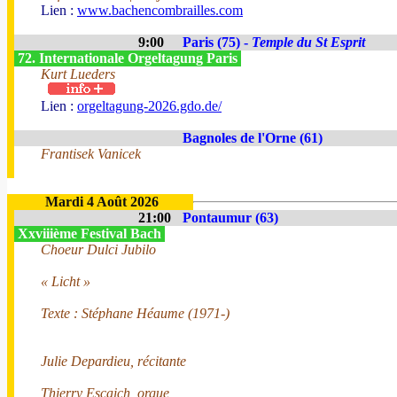
Lien :
www.bachencombrailles.com
9:00
Paris (75) -
Temple du St Esprit
72. Internationale Orgeltagung Paris
Kurt Lueders
Lien :
orgeltagung-2026.gdo.de/
Bagnoles de l'Orne (61)
Frantisek Vanicek
Mardi 4 Août 2026
21:00
Pontaumur (63)
Xxviiième Festival Bach
Choeur Dulci Jubilo
« Licht »
Texte : Stéphane Héaume (1971-)
Julie Depardieu, récitante
Thierry Escaich, orgue