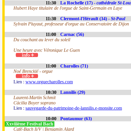
11:30
La Rochelle (17) -
cathédrale St-Lou
Hubert Haye titulaire de l'orgue de Saint-Germain en Laye
11:30
Clermont-l'Hérault (34) -
St-Paul
Sylvain Pluyaut, professeur d'orgue au Conservatoire de Dijon
11:00
Carnac (56)
Du couchant au lever du soleil
Une heure avec Véronique Le Guen
11:00
Charolles (71)
Noé Brencklé - orgue
Lien :
www.orguecharolles.com
10:30
Lannilis (29)
Laurent-Martin Schmit
Cäcilia Boyer soprano
Lien :
sauvegarde-du-patrimoine-de-lannilis.e-monsite.com
10:00
Pontaumur (63)
Xxviiième Festival Bach
Café-Bach Ii/V | Benjamin Alard