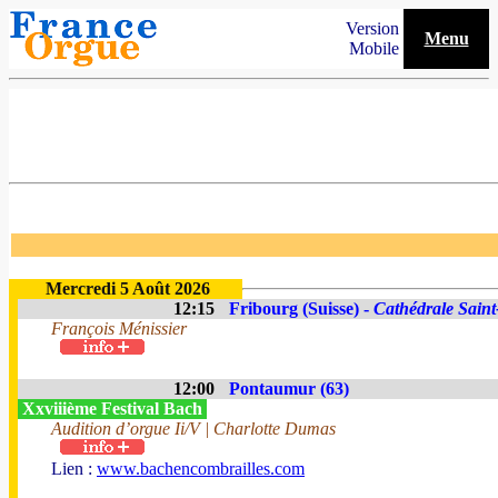
Version
Menu
Mobile
Mercredi 5 Août 2026
12:15
Fribourg (Suisse) -
Cathédrale Saint
François Ménissier
12:00
Pontaumur (63)
Xxviiième Festival Bach
Audition d’orgue Ii/V | Charlotte Dumas
Lien :
www.bachencombrailles.com