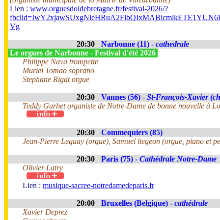
Lien :
www.orguesdoldebretagne.fr/festival-2026/?
fbclid=IwY2xjawSUxgNleHRuA2FlbQIxMABicmlkETE1Y
Vg
20:30
Narbonne (11) -
cathedrale
Le orgues de Narbonne - Festival d'été 2026
Philippe Nava trompette
Muriel Tomao soprano
Stephane Rigat orgue
20:30
Vannes (56) -
St-François-Xavier (ch
Teddy Garbet organiste de Notre-Dame de bonne nouvelle à Lo
20:30
Commequiers (85)
Jean-Pierre Leguay (orgue), Samuel liegeon (orgue, piano et pe
20:30
Paris (75) -
Cathédrale Notre-Dame
Olivier Latry
Lien :
musique-sacree-notredamedeparis.fr
20:00
Bruxelles (Belgique) -
cathédrale
Xavier Deprez