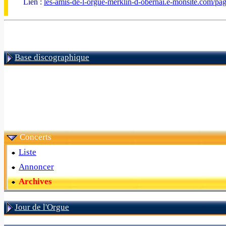
Lien :
les-amis-de-l-orgue-merklin-d-obernai.e-monsite.com/pa
Base discographique
Concerts
Liste
Annoncer
Archives
Jour de l'Orgue