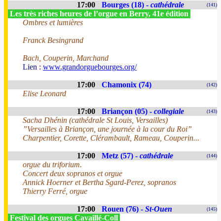
17:00
Bourges (18) -
cathédrale
(141)
Les très riches heures de l’orgue en Berry, 41e édition
Ombres et lumières
Franck Besingrand
Bach, Couperin, Marchand
Lien :
www.grandorguebourges.org/
17:00
Chamonix (74)
(142)
Elise Leonard
17:00
Briançon (05) -
collegiale
(143)
Sacha Dhénin (cathédrale St Louis, Versailles)
”Versailles à Briançon, une journée à la cour du Roi”
Charpentier, Corette, Clérambault, Rameau, Couperin...
17:00
Metz (57) -
cathédrale
(144)
orgue du triforium.
Concert deux sopranos et orgue
Annick Hoerner et Bertha Sgard-Perez, sopranos
Thierry Ferré, orgue
17:00
Rouen (76) -
St-Ouen
(145)
Festival des orgues Cavaillé-Coll