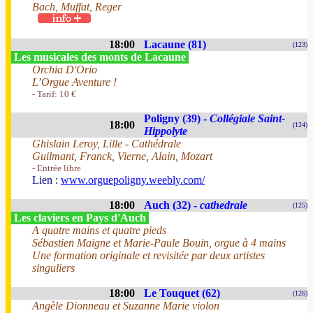
Bach, Muffat, Reger
18:00
Lacaune (81)
(123)
Les musicales des monts de Lacaune
Orchia D'Orio
L’Orgue Aventure !
- Tarif: 10 €
Poligny (39) -
Collégiale Saint-
18:00
(124)
Hippolyte
Ghislain Leroy, Lille - Cathédrale
Guilmant, Franck, Vierne, Alain, Mozart
- Entrée libre
Lien :
www.orguepoligny.weebly.com/
18:00
Auch (32) -
cathedrale
(125)
Les claviers en Pays d'Auch
A quatre mains et quatre pieds
Sébastien Maigne et Marie-Paule Bouin, orgue à 4 mains
Une formation originale et revisitée par deux artistes
singuliers
18:00
Le Touquet (62)
(126)
Angèle Dionneau et Suzanne Marie violon