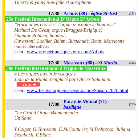
Thierry & yanis Bois flûte et saxophone
17:30
Arbois (39) -
église St-Just
(131)
25e Festival International D’Orgue D’Arbois
”Harmonies croisées: l'orgue rencontre le hautbois”
Michael De Geest, orgue (Brugges-Belgique)
Dagmar Robben, hautbois
Cavazzoni, Loeillet, Böhm, Buxtehude, Bach, Morricone
- entrée libre collecte
Lien :
www.orgueetmusiques.wix.com/Arbois
17:30
Masevaux (68) -
St-Martin
(132)
50e Festival international d'Orgue de Masevaux
« Les orgues aux trois visages »
Juan de la Rubia, remplacé par Olivier Salandini
Lien :
www.festivalorguemasevaux.com/Saison-2026.html
Paray-le-Monial (71) -
17:00
(133)
basilique
”Le Grand Orgue Blumenreoder
UniSons
T.Cziger, G.Torossian, E.M.Couturier, M.Dobresco, Juliana
Steinbach, F.Blanc