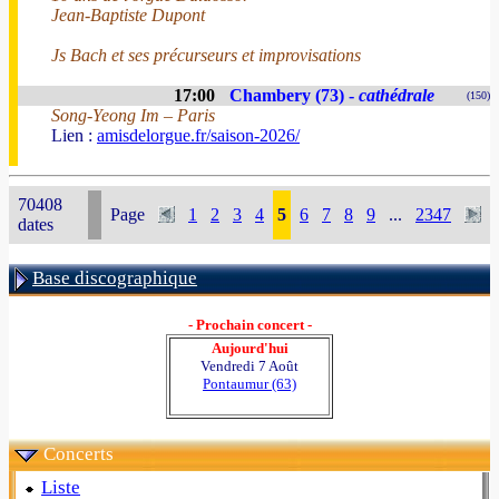
Jean-Baptiste Dupont
Js Bach et ses précurseurs et improvisations
17:00
Chambery (73) -
cathédrale
(150)
Song-Yeong Im – Paris
Lien :
amisdelorgue.fr/saison-2026/
70408
Page
1
2
3
4
5
6
7
8
9
...
2347
dates
Base discographique
- Prochain concert -
Aujourd'hui
Vendredi 7 Août
Pontaumur (63)
Concerts
Liste