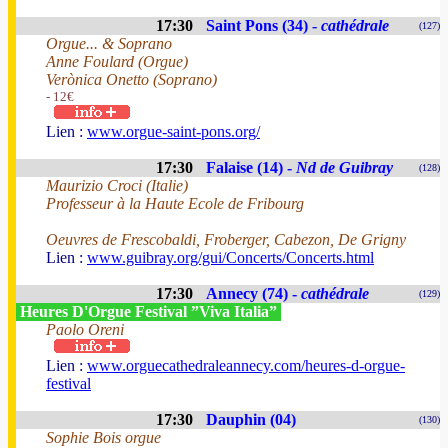
17:30
Saint Pons (34) -
cathédrale
(127)
Orgue... & Soprano
Anne Foulard (Orgue)
Verònica Onetto (Soprano)
- 12€
Lien :
www.orgue-saint-pons.org/
17:30
Falaise (14) -
Nd de Guibray
(128)
Maurizio Croci (Italie)
Professeur à la Haute Ecole de Fribourg
Oeuvres de Frescobaldi, Froberger, Cabezon, De Grigny
Lien :
www.guibray.org/gui/Concerts/Concerts.html
17:30
Annecy (74) -
cathédrale
(129)
Heures D'Orgue Festival ”Viva Italia”
Paolo Oreni
Lien :
www.orguecathedraleannecy.com/heures-d-orgue-
festival
17:30
Dauphin (04)
(130)
Sophie Bois orgue