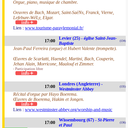
Orgue, piano, musique de chambre.
Oeuvres de Bach, Mozart, Saint-SaëNs, Franck, Vierne,
Lefebure-WéLy, Elgar.
Lien :
www.tourisme-paraylemonial.fr/
Levier (25) -
église Saint-Jean-
17:00
(134)
Baptiste
Jean-Paul Ferreira (orgue) et Hubert Valente (trompette).
Œuvres de Scarlatti, Haendel, Martini, Bach, Couperin,
Jehan Alain, Morricone, Maalouf et Zimmer.
- Participation libre
Londres (Angleterre) -
17:00
(135)
Westminster Abbey
Récital d'orgue par Hayo Boerema.
Œuvres de Boerema, Hakim et Jongen.
Lien :
www.westminster-abbey.org/worship-and-music
Wissembourg (67) -
St-Pierre
17:00
(136)
et Paul