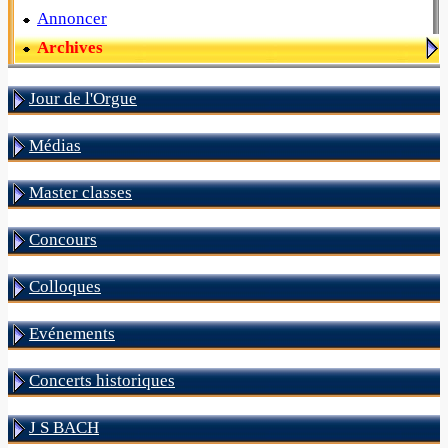
Annoncer
Archives
Jour de l'Orgue
Médias
Master classes
Concours
Colloques
Evénements
Concerts historiques
J S BACH