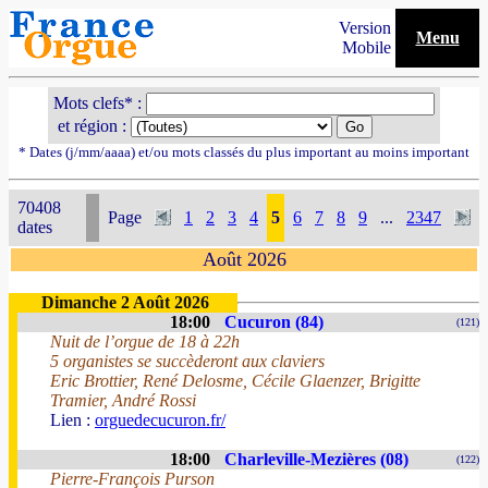
Version
Menu
Mobile
Mots clefs* :
et région :
* Dates (j/mm/aaaa) et/ou mots classés du plus important au moins important
70408
Page
1
2
3
4
5
6
7
8
9
...
2347
dates
Août 2026
Dimanche 2 Août 2026
18:00
Cucuron (84)
(121)
Nuit de l’orgue de 18 à 22h
5 organistes se succèderont aux claviers
Eric Brottier, René Delosme, Cécile Glaenzer, Brigitte
Tramier, André Rossi
Lien :
orguedecucuron.fr/
18:00
Charleville-Mezières (08)
(122)
Pierre-François Purson