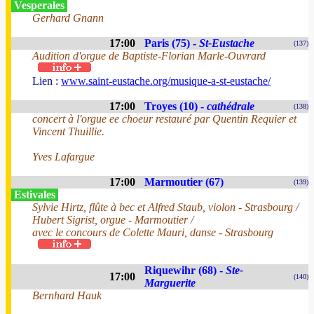
Vesperales
Gerhard Gnann
17:00
Paris (75) -
St-Eustache
(137)
Audition d'orgue de Baptiste-Florian Marle-Ouvrard
Lien :
www.saint-eustache.org/musique-a-st-eustache/
17:00
Troyes (10) -
cathédrale
(138)
concert à l'orgue ee choeur restauré par Quentin Requier et
Vincent Thuillie.
Yves Lafargue
17:00
Marmoutier (67)
(139)
Estivales
Sylvie Hirtz, flûte à bec et Alfred Staub, violon - Strasbourg /
Hubert Sigrist, orgue - Marmoutier /
avec le concours de Colette Mauri, danse - Strasbourg
Riquewihr (68) -
Ste-
17:00
(140)
Marguerite
Bernhard Hauk