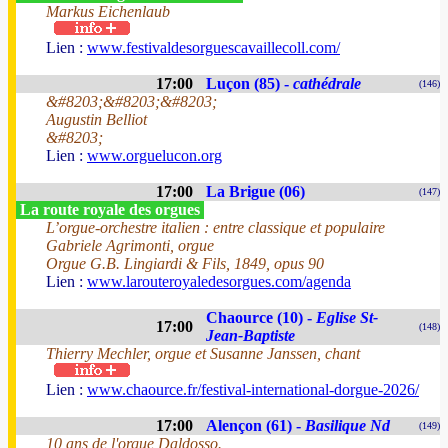
Markus Eichenlaub
Lien :
www.festivaldesorguescavaillecoll.com/
17:00
Luçon (85) -
cathédrale
(146)
&#8203;&#8203;&#8203;
Augustin Belliot
&#8203;
Lien :
www.orguelucon.org
17:00
La Brigue (06)
(147)
La route royale des orgues
L’orgue-orchestre italien : entre classique et populaire
Gabriele Agrimonti, orgue
Orgue G.B. Lingiardi & Fils, 1849, opus 90
Lien :
www.larouteroyaledesorgues.com/agenda
Chaource (10) -
Eglise St-
17:00
(148)
Jean-Baptiste
Thierry Mechler, orgue et Susanne Janssen, chant
Lien :
www.chaource.fr/festival-international-dorgue-2026/
17:00
Alençon (61) -
Basilique Nd
(149)
10 ans de l'orgue Daldosso.