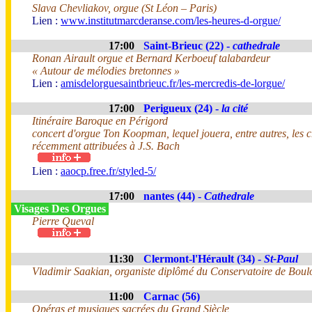
Slava Chevliakov, orgue (St Léon – Paris)
Lien :
www.institutmarcderanse.com/les-heures-d-orgue/
17:00
Saint-Brieuc (22) -
cathedrale
Ronan Airault orgue et Bernard Kerboeuf talabardeur
« Autour de mélodies bretonnes »
Lien :
amisdelorguesaintbrieuc.fr/les-mercredis-de-lorgue/
17:00
Perigueux (24) -
la cité
Itinéraire Baroque en Périgord
concert d'orgue Ton Koopman, lequel jouera, entre autres, les
récemment attribuées à J.S. Bach
Lien :
aaocp.free.fr/styled-5/
17:00
nantes (44) -
Cathedrale
Visages Des Orgues
Pierre Queval
11:30
Clermont-l'Hérault (34) -
St-Paul
Vladimir Saakian, organiste diplômé du Conservatoire de Boul
11:00
Carnac (56)
Opéras et musiques sacrées du Grand Siècle