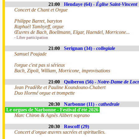
21:00
Hendaye (64) -
Église Saint-Vincent
Concert de Chant et Orgue
Philippe Barret, baryton
Raphaël Tambyeff, orgue
Œuvres de Bach, Boellmann, Elgar, Haendel, Morricone...
- Libre participation
21:00
Serignan (34) -
collegiale
Samuel Poujade
l'orgue c'est pas si sérieux
Bach, Zipoli, William, Morricone, improvisations
21:00
Quiberon (56) -
Notre-Dame de Loc
Jean PradèRe et Pauline Koundouno-Chabert
Duo Hormé orgue et trompette
20:30
Narbonne (11) -
cathedrale
Le orgues de Narbonne - Festival d'été 2026
Marc Chiron & Agnès Alibert soprano
20:30
Roscoff (29)
Concert d’orgue œuvres sacrées et spirituelles.