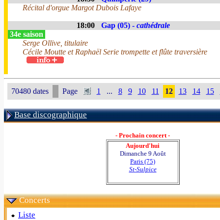
Récital d'orgue Margot Dubois Lafaye
18:00
Gap (05) -
cathédrale
34e saison
Serge Ollive, titulaire
Cécile Moutte et Raphaël Serie trompette et flûte traversière
70480 dates
Page
1
...
8
9
10
11
12
13
14
15
Base discographique
- Prochain concert -
Aujourd'hui
Dimanche 9 Août
Paris (75)
St-Sulpice
Concerts
Liste