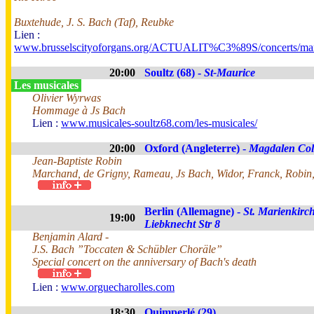
Buxtehude, J. S. Bach (Taf), Reubke
Lien :
www.brusselscityoforgans.org/ACTUALIT%C3%89S/concerts/mar
20:00
Soultz (68) -
St-Maurice
Les musicales
Olivier Wyrwas
Hommage à Js Bach
Lien :
www.musicales-soultz68.com/les-musicales/
20:00
Oxford (Angleterre) -
Magdalen Col
Jean-Baptiste Robin
Marchand, de Grigny, Rameau, Js Bach, Widor, Franck, Robin,
Berlin (Allemagne) -
St. Marienkirch
19:00
Liebknecht Str 8
Benjamin Alard -
J.S. Bach ”Toccaten & Schübler Choräle”
Special concert on the anniversary of Bach's death
Lien :
www.orguecharolles.com
18:30
Quimperlé (29)