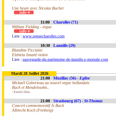
Une heure avec Nicolas Bucher
11:00
Charolles (71)
William Fielding - orgue
Lien :
www.orguecharolles.com
10:30
Lannilis (29)
Blandine Piccinini
Elzbieta Isnard violon
Lien :
sauvegarde-du-patrimoine-de-lannilis.e-monsite.com
Mardi 28 Juillet 2026
21:00
Muzillac (56) -
Eglise
Mickaël Gaborieau au nouvel orgue hollandais
Bach et Mendelssohn..
- Entrée libre
21:00
Strasbourg (67) -
St-Thomas
Concert commemoratif Js Bach
Albrecht Koch (Freiberg)