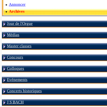
Annoncer
Archives
Jour de l'Orgue
Médias
Master classes
Concours
Colloques
Evénements
Concerts historiques
J S BACH