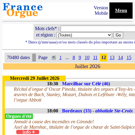
Version
Menu
Mobile
Mots clefs* :
et région :
* Dates (j/mm/aaaa) et/ou mots classés du plus important au moins 
70480 dates
Page
1
...
8
9
10
11
12
13
14
15
Juillet 2026
Mercredi 29 Juillet 2026
18:30
Marcilhac sur Célé (46)
Récital d’orgue d’ Oscar Pineda, titulaire des orgues d’Issy-le
œuvres de Bach, Stanley, Mozart, Dubois et Lefèbure -Wély, int
l’orgue Abbott
18:00
Bordeaux (33) -
abbatiale Ste-Croix
Orgues d'été
Annulé à cause des incendies en Gironde!
Axel de Marnhac, titulaire de l’orgue de chœur de Saint-Sulpice