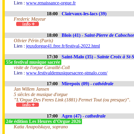
Lien :
www.renaissance-orgue.fr
18:00
Clairvaux-les-lacs (39)
Frederic Mayeur
18:00
Blois (41) -
Saint-Pierre de Cabocho
Olivier Périn (Paris)
Lien :
jeuxdorgue41.free.fr/festival-2022.html
17:30
Saint-Malo (35) -
Sainte Croix à St-
55e festival musique sacrée
visite de l'orgue Cavaillé-Coll
Lien :
www.festivaldemusiquesacree-stmalo.com/
17:00
Mirepoix (09) -
cathédrale
Jan Willem Jansen
5 siècles de musique d'orgue
”L'Orgue Des Freres Link (1881) Permet Tout (ou presque)”.
17:00
Agen (47) -
cathedrale
24e édition Les Heures d’Orgue 2026
Katia Anapolskaya, soprano