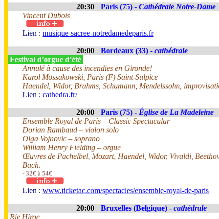
20:30
Paris (75) -
Cathédrale Notre-Dame
Vincent Dubois
Lien :
musique-sacree-notredamedeparis.fr
20:00
Bordeaux (33) -
cathédrale
Festival d’orgue d’été
Annulé à cause des incendies en Gironde!
Karol Mossakowski, Paris (F) Saint-Sulpice
Haendel, Widor, Brahms, Schumann, Mendelssohn, improvisati
Lien :
cathedra.fr/
20:00
Paris (75) -
Église de La Madeleine
Ensemble Royal de Paris – Classic Spectacular
Dorian Rambaud – violon solo
Olga Vojnovic – soprano
William Henry Fielding – orgue
Œuvres de Pachelbel, Mozart, Haendel, Widor, Vivaldi, Beethov
Bach.
- 32€ à 54€
Lien :
www.ticketac.com/spectacles/ensemble-royal-de-paris
20:00
Bruxelles (Belgique) -
cathédrale
Rie Hiroe