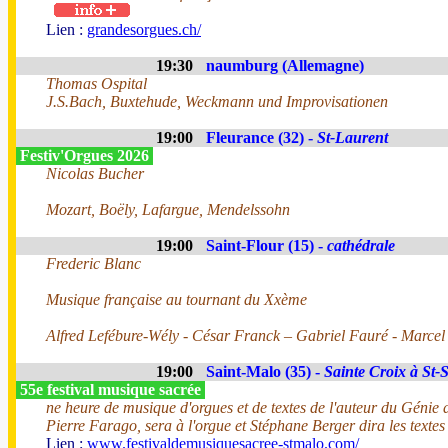
Lien :
grandesorgues.ch/
19:30
naumburg (Allemagne)
Thomas Ospital
J.S.Bach, Buxtehude, Weckmann und Improvisationen
19:00
Fleurance (32) -
St-Laurent
Festiv'Orgues 2026
Nicolas Bucher
Mozart, Boëly, Lafargue, Mendelssohn
19:00
Saint-Flour (15) -
cathédrale
Frederic Blanc
Musique française au tournant du Xxème
Alfred Lefébure-Wély - César Franck – Gabriel Fauré - Marce
19:00
Saint-Malo (35) -
Sainte Croix à St-
55e festival musique sacrée
ne heure de musique d'orgues et de textes de l'auteur du Génie 
Pierre Farago, sera à l'orgue et Stéphane Berger dira les texte
Lien :
www.festivaldemusiquesacree-stmalo.com/