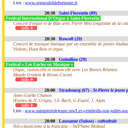
Lien :
www.orguesdoldebretagne.fr
20:30
Saint-Florentin (89)
Festival International D’Orgue à Saint-Florentin
Concert d'orgue et de flûte avec Pierre Mea (organiste de la ca
20:30
Roscoff (29)
Concert de musique baroque par un ensemble de jeunes étudiant
Violons, Haut Bois et orgue.
20:30
Guimiliau (29)
Festival « Les Enclos en Musique »
Orgue, violoncelle et violoncelle avec Les Basses Réunies.
Maude Gratton & Bruno Cocset
20:00
Strasbourg (67) -
St-Pierre le jeune 
Anne-Gaëlle Chanon
Œuvres de N. Grigny, J.S. Bach, G.Fauré, J. Alain
Lien :
www.saintpierrelejeune.org/Les-vendredis-soir-juillet-a
20:00
Lausanne (Suisse) -
cathedrale
Néo-classicisme à la française – StéPhane Mottoul