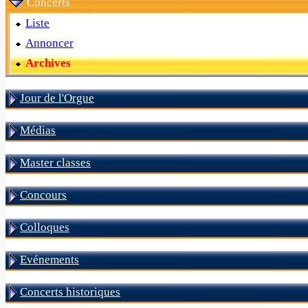
Concerts
Liste
Annoncer
Archives
Jour de l'Orgue
Médias
Master classes
Concours
Colloques
Evénements
Concerts historiques