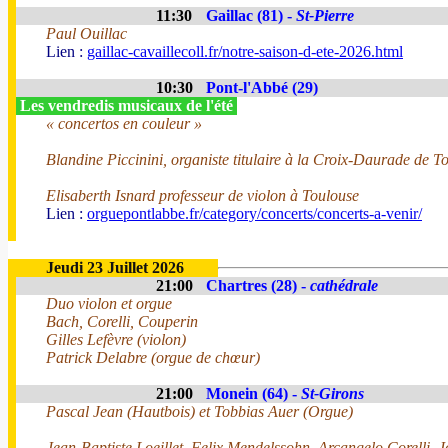
11:30
Gaillac (81) -
St-Pierre
Paul Ouillac
Lien :
gaillac-cavaillecoll.fr/notre-saison-d-ete-2026.html
10:30
Pont-l'Abbé (29)
Les vendredis musicaux de l'été
« concertos en couleur »
Blandine Piccinini, organiste titulaire à la Croix-Daurade de T
Elisaberth Isnard professeur de violon à Toulouse
Lien :
orguepontlabbe.fr/category/concerts/concerts-a-venir/
Jeudi 23 Juillet 2026
21:00
Chartres (28) -
cathédrale
Duo violon et orgue
Bach, Corelli, Couperin
Gilles Lefèvre (violon)
Patrick Delabre (orgue de chœur)
21:00
Monein (64) -
St-Girons
Pascal Jean (Hautbois) et Tobbias Auer (Orgue)
Jean-Baptiste Loeillet, Felix Mendelssohn, Arcangelo Corelli, 