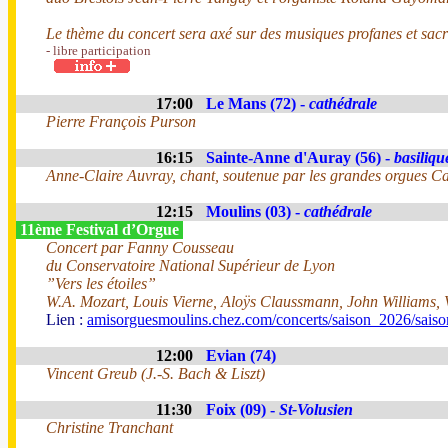
Le thème du concert sera axé sur des musiques profanes et sacr
- libre participation
17:00
Le Mans (72) -
cathédrale
Pierre François Purson
16:15
Sainte-Anne d'Auray (56) -
basiliqu
Anne-Claire Auvray, chant, soutenue par les grandes orgues Cav
12:15
Moulins (03) -
cathédrale
11ème Festival d’Orgue
Concert par Fanny Cousseau
du Conservatoire National Supérieur de Lyon
”Vers les étoiles”
W.A. Mozart, Louis Vierne, Aloÿs Claussmann, John Williams, 
Lien :
amisorguesmoulins.chez.com/concerts/saison_2026/sais
12:00
Evian (74)
Vincent Greub (J.-S. Bach & Liszt)
11:30
Foix (09) -
St-Volusien
Christine Tranchant