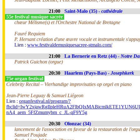
21:00
Saint-Malo (35) -
cathédrale
55e festival musique sacrée
chœur Mélisme(s) et l'Orchestre National de Bretagne
Fauré Requiem
P. Hersant création d'une œuvre vocale et instrumentale s'appuy
Lien :
www.festivaldemusiquesacree-stmalo.com/
21:00
La Bernerie en Retz (44) -
Notre Da
Patrick Guichon (orgue)
20:30
Haarlem (Pays-Bas) -
Josephkerk
75e organ festival
Celebrity Recital – Vierhandige improvisaties op orgel en piano
Jean-Pierre Leguay & Samuel Liégeon
Lien :
organfestival.nl/program/?
fbclid=IwY2xjawRgIlpleHRuA2FlbQIxMABicmlkETE1YUN
nA4_aem_5FfZmumybm_c_JL-qF9Y5g
20:30
Olonzac (34)
lancement de l'association en faveur de la restauration de l'org
Samuel Poujade