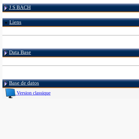
J S BACH
Liens
Data Base
Base de datos
Version classique