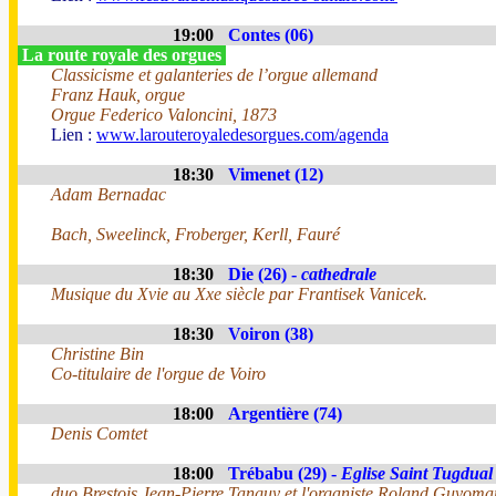
19:00
Contes (06)
La route royale des orgues
Classicisme et galanteries de l’orgue allemand
Franz Hauk, orgue
Orgue Federico Valoncini, 1873
Lien :
www.larouteroyaledesorgues.com/agenda
18:30
Vimenet (12)
Adam Bernadac
Bach, Sweelinck, Froberger, Kerll, Fauré
18:30
Die (26) -
cathedrale
Musique du Xvie au Xxe siècle par Frantisek Vanicek.
18:30
Voiron (38)
Christine Bin
Co-titulaire de l'orgue de Voiro
18:00
Argentière (74)
Denis Comtet
18:00
Trébabu (29) -
Eglise Saint Tugdual
duo Brestois Jean-Pierre Tanguy et l'organiste Roland Guyoma