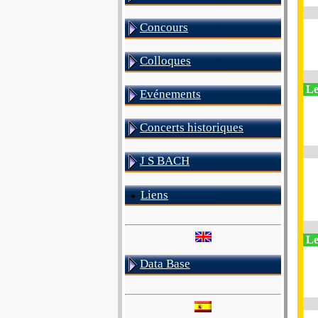
Concours
Colloques
Le
Evénements
Concerts historiques
J S BACH
Liens
Le
Data Base