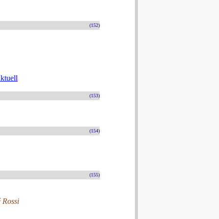
(152)
ktuell
(153)
(154)
(155)
é Rossi