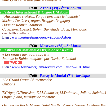
17:30
Arbois (39) -
église St-Just
e Festival International D’Orgue D’Arbois
”Harmonies croisées: l'orgue rencontre le hautbois”
Michael De Geest, orgue (Brugges-Belgique)
Dagmar Robben, hautbois
Cavazzoni, Loeillet, Böhm, Buxtehude, Bach, Morricone
- entrée libre collecte
Lien :
www.orgueetmusiques.wix.com/Arbois
17:30
Masevaux (68) -
St-Martin
e Festival international d'Orgue de Masevaux
« Les orgues aux trois visages »
Juan de la Rubia, remplacé par Olivier Salandini
Lien :
www.festivalorguemasevaux.com/Saison-2026.html
17:00
Paray-le-Monial (71) -
basilique
”Le Grand Orgue Blumenreoder
UniSons
T.Cziger, G.Torossian, E.M.Couturier, M.Dobresco, Juliana Steinbac
Orgue, piano, musique de chambre.
Oeuvres de Bach, Mozart, Saint-SaëNs, Franck, Vierne, Lefebure-WéL