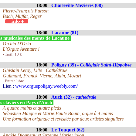
18:00
Charleville-Mezières (08)
Pierre-François Purson
Bach, Muffat, Reger
18:00
Lacaune (81)
s musicales des monts de Lacaune
Orchia D'Orio
L’Orgue Aventure !
- Tarif: 10 €
18:00
Poligny (39) -
Collégiale Saint-Hippolyte
Ghislain Leroy, Lille - Cathédrale
Guilmant, Franck, Vierne, Alain, Mozart
- Entrée libre
Lien :
www.orguepoligny.weebly.com/
18:00
Auch (32) -
cathedrale
s claviers en Pays d'Auch
A quatre mains et quatre pieds
Sébastien Maigne et Marie-Paule Bouin, orgue à 4 mains
Une formation originale et revisitée par deux artistes singuliers
18:00
Le Touquet (62)
Angèle Dionneau et Suzanne Marie violon