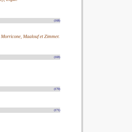
(168)
, Morricone, Maalouf et Zimmer.
(169)
(170)
(171)