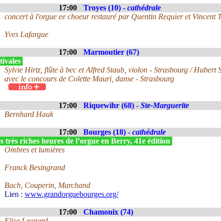
17:00
Troyes (10) -
cathédrale
concert à l'orgue ee choeur restauré par Quentin Requier et Vincent T
Yves Lafargue
17:00
Marmoutier (67)
tivales
Sylvie Hirtz, flûte à bec et Alfred Staub, violon - Strasbourg / Hubert 
avec le concours de Colette Mauri, danse - Strasbourg
17:00
Riquewihr (68) -
Ste-Marguerite
Bernhard Hauk
17:00
Bourges (18) -
cathédrale
 très riches heures de l’orgue en Berry, 41e édition
Ombres et lumières
Franck Besingrand
Bach, Couperin, Marchand
Lien :
www.grandorguebourges.org/
17:00
Chamonix (74)
Elise Leonard