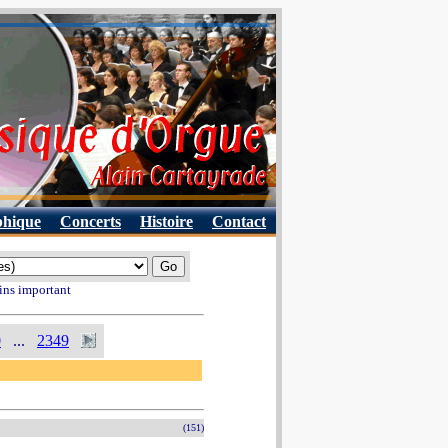
phique
Concerts
Histoire
Contact
ins important
0
...
2349
(151)