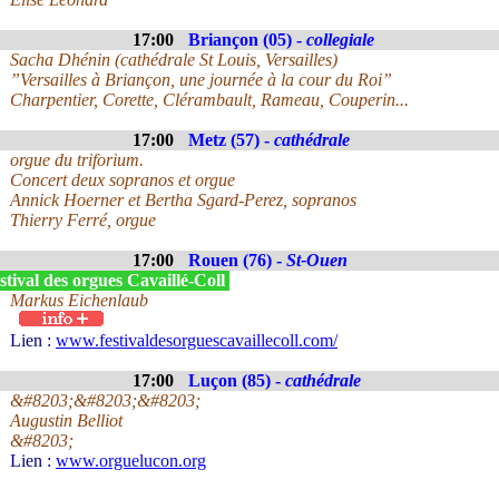
17:00
Briançon (05) -
collegiale
Sacha Dhénin (cathédrale St Louis, Versailles)
”Versailles à Briançon, une journée à la cour du Roi”
Charpentier, Corette, Clérambault, Rameau, Couperin...
17:00
Metz (57) -
cathédrale
orgue du triforium.
Concert deux sopranos et orgue
Annick Hoerner et Bertha Sgard-Perez, sopranos
Thierry Ferré, orgue
17:00
Rouen (76) -
St-Ouen
tival des orgues Cavaillé-Coll
Markus Eichenlaub
Lien :
www.festivaldesorguescavaillecoll.com/
17:00
Luçon (85) -
cathédrale
&#8203;&#8203;&#8203;
Augustin Belliot
&#8203;
Lien :
www.orguelucon.org