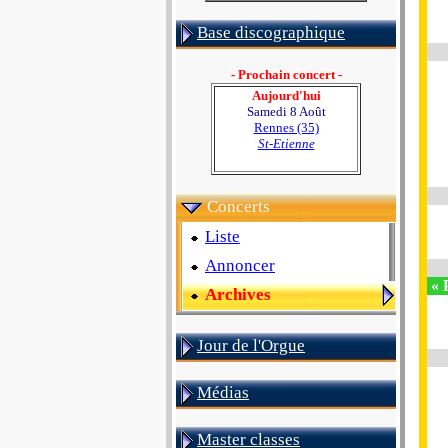
Base discographique
- Prochain concert -
Aujourd'hui
Samedi 8 Août
Rennes (35)
St-Etienne
Concerts
Liste
Annoncer
« 
Archives
Jour de l'Orgue
Médias
Master classes