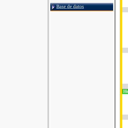
Base de datos
He