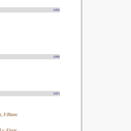
(165)
(166)
(167)
h, F.Blanc
y, Elgar.