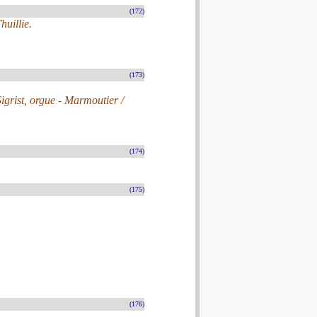
(172)
huillie.
(173)
Sigrist, orgue - Marmoutier /
(174)
(175)
(176)