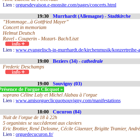
Lien :
orguesdevaison.e-monsite.com/pages/concerts.html
19:30
Murrhardt (Allemagne) -
Stadtkirche
”Hommage...à Gottfried Mayer”
Concert in memoriam
Helmut Deutsch
Ravel - Couperin - Mozart- Bach/Liszt
Lien :
www.evangelisch-in-murrhardt.de/kirchenmusik/konzertreihe-a
19:00
Beziers (34) -
cathedrale
Frederic Deschamps
19:00
Souvigny (03)
Présence de l’orgue Clicquot »
soprano Céline Laly et Michel Alabau à l’orgue
Lien :
www.amisorgueclicquotsouvigny.com/manifestations
18:00
Cucuron (84)
Nuit de l’orgue de 18 à 22h
5 organistes se succèderont aux claviers
Eric Brottier, René Delosme, Cécile Glaenzer, Brigitte Tramier, Andr
Lien :
orguedecucuron.fr/