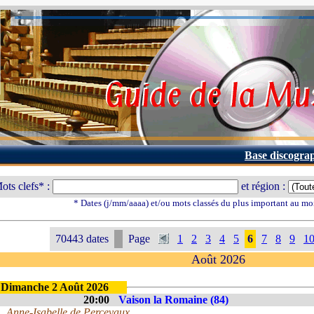
Base discogra
ots clefs* :
et région :
* Dates (j/mm/aaaa) et/ou mots classés du plus important au mo
70443 dates
Page
1
2
3
4
5
6
7
8
9
1
Août 2026
Dimanche 2 Août 2026
20:00
Vaison la Romaine (84)
Anne-Isabelle de Percevaux