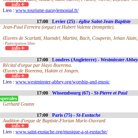
Lien :
www.tourisme-paraylemonial.fr/
17:00
Levier (25) -
église Saint-Jean-Baptiste
Jean-Paul Ferreira (orgue) et Hubert Valente (trompette).
Œuvres de Scarlatti, Haendel, Martini, Bach, Couperin, Jehan Alain
- Participation libre
17:00
Londres (Angleterre) -
Westminster Abbey
Récital d'orgue par Hayo Boerema.
Œuvres de Boerema, Hakim et Jongen.
Lien :
www.westminster-abbey.org/worship-and-music
17:00
Wissembourg (67) -
St-Pierre et Paul
sperales
Gerhard Gnann
17:00
Paris (75) -
St-Eustache
Audition d'orgue de Baptiste-Florian Marle-Ouvrard
Lien :
www.saint-eustache.org/musique-a-st-eustache/