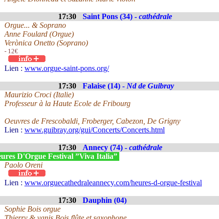
17:30
Saint Pons (34) -
cathédrale
Orgue... & Soprano
Anne Foulard (Orgue)
Verònica Onetto (Soprano)
- 12€
Lien :
www.orgue-saint-pons.org/
17:30
Falaise (14) -
Nd de Guibray
Maurizio Croci (Italie)
Professeur à la Haute Ecole de Fribourg
Oeuvres de Frescobaldi, Froberger, Cabezon, De Grigny
Lien :
www.guibray.org/gui/Concerts/Concerts.html
17:30
Annecy (74) -
cathédrale
ures D'Orgue Festival ”Viva Italia”
Paolo Oreni
Lien :
www.orguecathedraleannecy.com/heures-d-orgue-festival
17:30
Dauphin (04)
Sophie Bois orgue
Thierry & yanis Bois flûte et saxophone