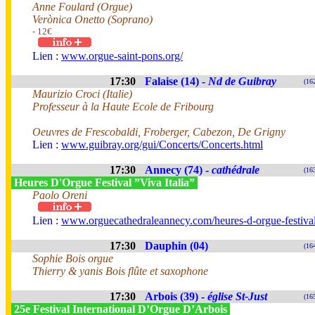
Anne Foulard (Orgue)
Verònica Onetto (Soprano)
- 12€
Lien :
www.orgue-saint-pons.org/
17:30
Falaise (14) -
Nd de Guibray
(16
Maurizio Croci (Italie)
Professeur à la Haute Ecole de Fribourg
Oeuvres de Frescobaldi, Froberger, Cabezon, De Grigny
Lien :
www.guibray.org/gui/Concerts/Concerts.html
17:30
Annecy (74) -
cathédrale
(16
Heures D'Orgue Festival ”Viva Italia”
Paolo Oreni
Lien :
www.orguecathedraleannecy.com/heures-d-orgue-festiva
17:30
Dauphin (04)
(16
Sophie Bois orgue
Thierry & yanis Bois flûte et saxophone
17:30
Arbois (39) -
église St-Just
(16
25e Festival International D’Orgue D’Arbois