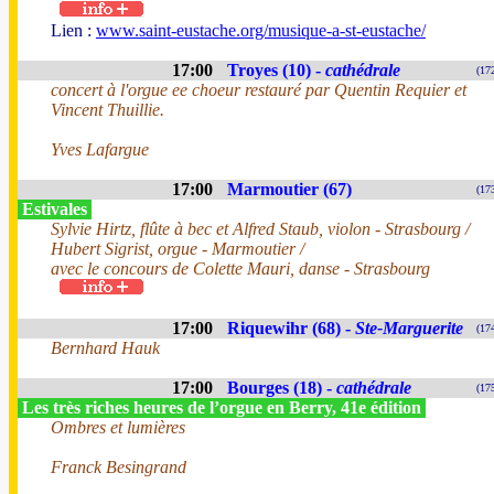
Lien :
www.saint-eustache.org/musique-a-st-eustache/
17:00
Troyes (10) -
cathédrale
(17
concert à l'orgue ee choeur restauré par Quentin Requier et
Vincent Thuillie.
Yves Lafargue
17:00
Marmoutier (67)
(17
Estivales
Sylvie Hirtz, flûte à bec et Alfred Staub, violon - Strasbourg /
Hubert Sigrist, orgue - Marmoutier /
avec le concours de Colette Mauri, danse - Strasbourg
17:00
Riquewihr (68) -
Ste-Marguerite
(17
Bernhard Hauk
17:00
Bourges (18) -
cathédrale
(17
Les très riches heures de l’orgue en Berry, 41e édition
Ombres et lumières
Franck Besingrand