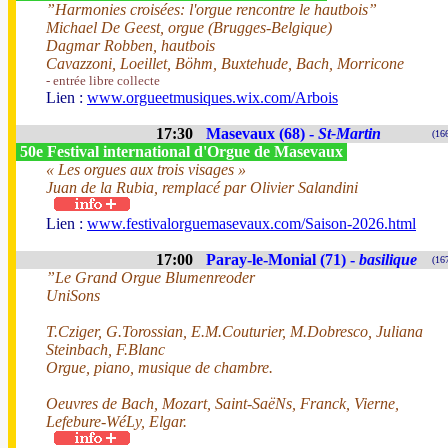
”Harmonies croisées: l'orgue rencontre le hautbois”
Michael De Geest, orgue (Brugges-Belgique)
Dagmar Robben, hautbois
Cavazzoni, Loeillet, Böhm, Buxtehude, Bach, Morricone
- entrée libre collecte
Lien :
www.orgueetmusiques.wix.com/Arbois
17:30
Masevaux (68) -
St-Martin
(16
50e Festival international d'Orgue de Masevaux
« Les orgues aux trois visages »
Juan de la Rubia, remplacé par Olivier Salandini
Lien :
www.festivalorguemasevaux.com/Saison-2026.html
17:00
Paray-le-Monial (71) -
basilique
(16
”Le Grand Orgue Blumenreoder
UniSons
T.Cziger, G.Torossian, E.M.Couturier, M.Dobresco, Juliana
Steinbach, F.Blanc
Orgue, piano, musique de chambre.
Oeuvres de Bach, Mozart, Saint-SaëNs, Franck, Vierne,
Lefebure-WéLy, Elgar.