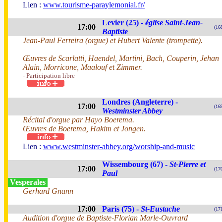
Lien :
www.tourisme-paraylemonial.fr/
Levier (25) -
église Saint-Jean-
17:00
(16
Baptiste
Jean-Paul Ferreira (orgue) et Hubert Valente (trompette).
Œuvres de Scarlatti, Haendel, Martini, Bach, Couperin, Jehan
Alain, Morricone, Maalouf et Zimmer.
- Participation libre
Londres (Angleterre) -
17:00
(16
Westminster Abbey
Récital d'orgue par Hayo Boerema.
Œuvres de Boerema, Hakim et Jongen.
Lien :
www.westminster-abbey.org/worship-and-music
Wissembourg (67) -
St-Pierre et
17:00
(17
Paul
Vesperales
Gerhard Gnann
17:00
Paris (75) -
St-Eustache
(17
Audition d'orgue de Baptiste-Florian Marle-Ouvrard