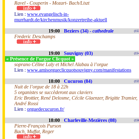
Ravel - Couperin - Mozart- Bach/Liszt
Lien :
www.evangelisch-in-
murrhardt.de/kirchenmusik/konzertreihe-aktuell
19:00
Beziers (34) -
cathedrale
(15
Frederic Deschamps
19:00
Souvigny (03)
(15
« Présence de l’orgue Clicquot »
soprano Céline Laly et Michel Alabau à l’orgue
Lien :
www.amisorgueclicquotsouvigny.com/manifestations
18:00
Cucuron (84)
(15
Nuit de l’orgue de 18 à 22h
5 organistes se succèderont aux claviers
Eric Brottier, René Delosme, Cécile Glaenzer, Brigitte Tramier,
André Rossi
Lien :
orguedecucuron.fr/
18:00
Charleville-Mezières (08)
(15
Pierre-François Purson
Bach, Muffat, Reger