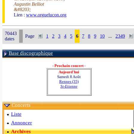
Augustin Belliot
&#8203;
Lien :
www.orguelucon.org
70443
Page
1
2
3
4
5
6
7
8
9
10
...
2349
dates
Base discographique
- Prochain concert -
Aujourd'hui
Samedi 8 Août
Rennes (35)
St-Etienne
Concerts
Liste
Annoncer
Archives