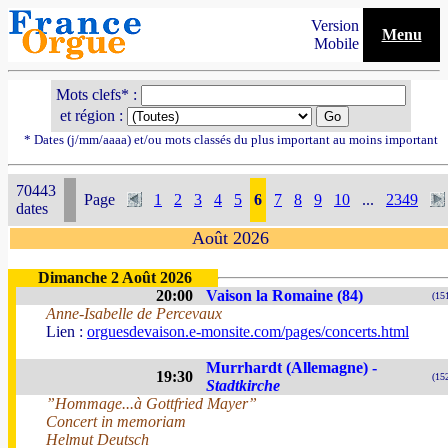
Version
Menu
Mobile
Mots clefs* :
et région :
* Dates (j/mm/aaaa) et/ou mots classés du plus important au moins important
70443
Page
1
2
3
4
5
6
7
8
9
10
...
2349
dates
Août 2026
Dimanche 2 Août 2026
20:00
Vaison la Romaine (84)
(15
Anne-Isabelle de Percevaux
Lien :
orguesdevaison.e-monsite.com/pages/concerts.html
Murrhardt (Allemagne) -
19:30
(15
Stadtkirche
”Hommage...à Gottfried Mayer”
Concert in memoriam
Helmut Deutsch