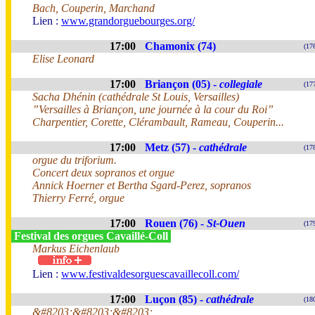
Bach, Couperin, Marchand
Lien :
www.grandorguebourges.org/
17:00
Chamonix (74)
(17
Elise Leonard
17:00
Briançon (05) -
collegiale
(17
Sacha Dhénin (cathédrale St Louis, Versailles)
”Versailles à Briançon, une journée à la cour du Roi”
Charpentier, Corette, Clérambault, Rameau, Couperin...
17:00
Metz (57) -
cathédrale
(17
orgue du triforium.
Concert deux sopranos et orgue
Annick Hoerner et Bertha Sgard-Perez, sopranos
Thierry Ferré, orgue
17:00
Rouen (76) -
St-Ouen
(17
Festival des orgues Cavaillé-Coll
Markus Eichenlaub
Lien :
www.festivaldesorguescavaillecoll.com/
17:00
Luçon (85) -
cathédrale
(18
&#8203;&#8203;&#8203;