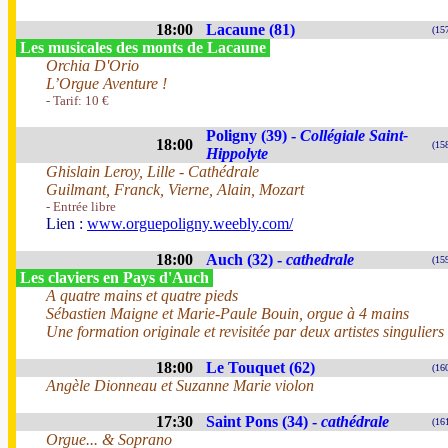
18:00
Lacaune (81)
(15
Les musicales des monts de Lacaune
Orchia D'Orio
L’Orgue Aventure !
- Tarif: 10 €
Poligny (39) -
Collégiale Saint-
18:00
(15
Hippolyte
Ghislain Leroy, Lille - Cathédrale
Guilmant, Franck, Vierne, Alain, Mozart
- Entrée libre
Lien :
www.orguepoligny.weebly.com/
18:00
Auch (32) -
cathedrale
(15
Les claviers en Pays d'Auch
A quatre mains et quatre pieds
Sébastien Maigne et Marie-Paule Bouin, orgue à 4 mains
Une formation originale et revisitée par deux artistes singuliers
18:00
Le Touquet (62)
(16
Angèle Dionneau et Suzanne Marie violon
17:30
Saint Pons (34) -
cathédrale
(16
Orgue... & Soprano