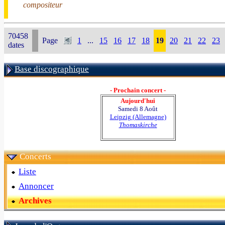
compositeur
70458
Page
1
...
15
16
17
18
19
20
21
22
23
dates
Base discographique
- Prochain concert -
Aujourd'hui
Samedi 8 Août
Leipzig (Allemagne)
Thomaskirche
Concerts
Liste
Annoncer
Archives