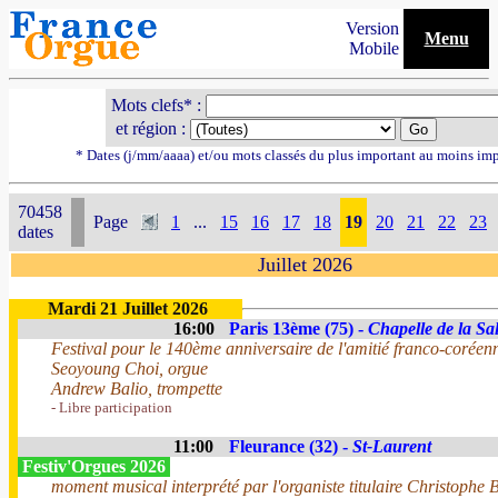
Version
Menu
Mobile
Mots clefs* :
et région :
* Dates (j/mm/aaaa) et/ou mots classés du plus important au moins im
70458
Page
1
...
15
16
17
18
19
20
21
22
23
dates
Juillet 2026
Mardi 21 Juillet 2026
16:00
Paris 13ème (75) -
Chapelle de la Sal
Festival pour le 140ème anniversaire de l'amitié franco-coréen
Seoyoung Choi, orgue
Andrew Balio, trompette
- Libre participation
11:00
Fleurance (32) -
St-Laurent
Festiv'Orgues 2026
moment musical interprété par l'organiste titulaire Christophe B