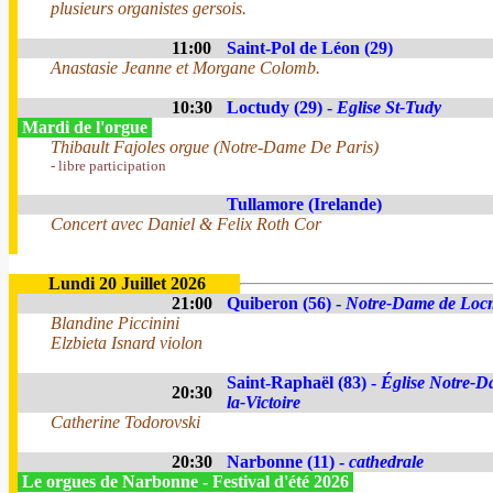
plusieurs organistes gersois.
11:00
Saint-Pol de Léon (29)
Anastasie Jeanne et Morgane Colomb.
10:30
Loctudy (29) -
Eglise St-Tudy
Mardi de l'orgue
Thibault Fajoles orgue (Notre-Dame De Paris)
- libre participation
Tullamore (Irelande)
Concert avec Daniel & Felix Roth Cor
Lundi 20 Juillet 2026
21:00
Quiberon (56) -
Notre-Dame de Loc
Blandine Piccinini
Elzbieta Isnard violon
Saint-Raphaël (83) -
Église Notre-D
20:30
la-Victoire
Catherine Todorovski
20:30
Narbonne (11) -
cathedrale
Le orgues de Narbonne - Festival d'été 2026