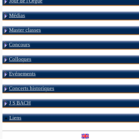
Jour de l'Orgue
Médias
Master classes
Concours
Colloques
Evénements
Concerts historiques
J S BACH
Liens