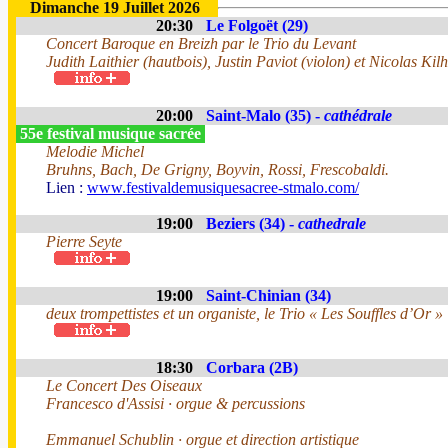
Dimanche 19 Juillet 2026
20:30
Le Folgoët (29)
Concert Baroque en Breizh par le Trio du Levant
Judith Laithier (hautbois), Justin Paviot (violon) et Nicolas Kilh
20:00
Saint-Malo (35) -
cathédrale
55e festival musique sacrée
Melodie Michel
Bruhns, Bach, De Grigny, Boyvin, Rossi, Frescobaldi.
Lien :
www.festivaldemusiquesacree-stmalo.com/
19:00
Beziers (34) -
cathedrale
Pierre Seyte
19:00
Saint-Chinian (34)
deux trompettistes et un organiste, le Trio « Les Souffles d’Or »
18:30
Corbara (2B)
Le Concert Des Oiseaux
Francesco d'Assisi · orgue & percussions
Emmanuel Schublin · orgue et direction artistique