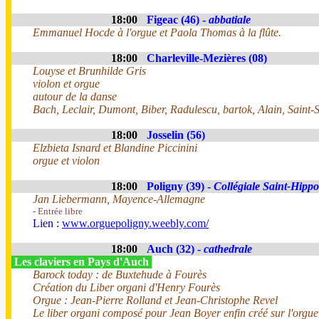
18:00
Figeac (46) -
abbatiale
Emmanuel Hocde à l'orgue et Paola Thomas à la flûte.
18:00
Charleville-Mezières (08)
Louyse et Brunhilde Gris
violon et orgue
autour de la danse
Bach, Leclair, Dumont, Biber, Radulescu, bartok, Alain, Saint-
18:00
Josselin (56)
Elzbieta Isnard et Blandine Piccinini
orgue et violon
18:00
Poligny (39) -
Collégiale Saint-Hippo
Jan Liebermann, Mayence-Allemagne
- Entrée libre
Lien :
www.orguepoligny.weebly.com/
18:00
Auch (32) -
cathedrale
Les claviers en Pays d'Auch
Barock today : de Buxtehude à Fourès
Création du Liber organi d'Henry Fourès
Orgue : Jean-Pierre Rolland et Jean-Christophe Revel
Le liber organi composé pour Jean Boyer enfin créé sur l'orgue