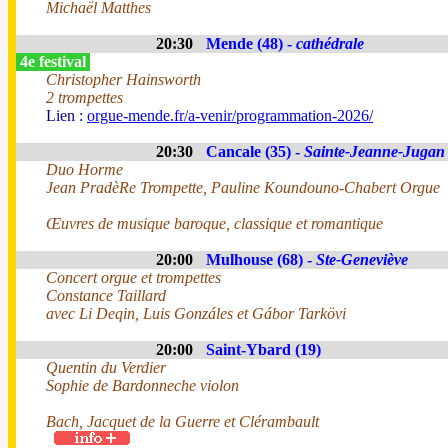
Michaël Matthes
20:30
Mende (48) -
cathédrale
4e festival
Christopher Hainsworth
2 trompettes
Lien :
orgue-mende.fr/a-venir/programmation-2026/
20:30
Cancale (35) -
Sainte-Jeanne-Jugan
Duo Horme
Jean PradèRe Trompette, Pauline Koundouno-Chabert Orgue
Œuvres de musique baroque, classique et romantique
20:00
Mulhouse (68) -
Ste-Geneviève
Concert orgue et trompettes
Constance Taillard
avec Li Deqin, Luis Gonzáles et Gábor Tarkövi
20:00
Saint-Ybard (19)
Quentin du Verdier
Sophie de Bardonneche violon
Bach, Jacquet de la Guerre et Clérambault