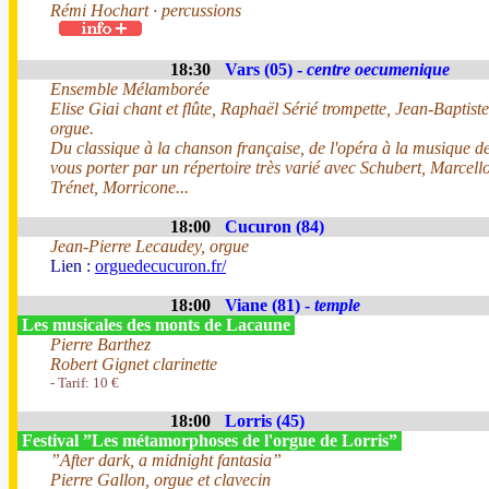
Rémi Hochart · percussions
18:30
Vars (05) -
centre oecumenique
Ensemble Mélamborée
Elise Giai chant et flûte, Raphaël Sérié trompette, Jean-Baptist
orgue.
Du classique à la chanson française, de l'opéra à la musique de 
vous porter par un répertoire très varié avec Schubert, Marcel
Trénet, Morricone...
18:00
Cucuron (84)
Jean-Pierre Lecaudey, orgue
Lien :
orguedecucuron.fr/
18:00
Viane (81) -
temple
Les musicales des monts de Lacaune
Pierre Barthez
Robert Gignet clarinette
- Tarif: 10 €
18:00
Lorris (45)
Festival ”Les métamorphoses de l'orgue de Lorris”
”After dark, a midnight fantasia”
Pierre Gallon, orgue et clavecin