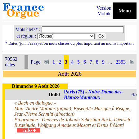
Version
Menu
Mobile
Mots clefs* :
et région :
* Dates (j/mm/aaaa) et/ou mots classés du plus important au moins important
70562
Page
1
2
3
4
5
6
7
8
9
...
2353
dates
Août 2026
Dimanche 9 Août 2026
Paris (75) -
Notre-Dame-des-
16:00
(61)
Blancs-Manteaux
« Bach en dialogue »
Marc-André Marquis (orgue), Ensemble Musique à Risque,
Jean-Pierre Schmitt (direction)
Programme : Oeuvres de Johann Sebastian Bach, Dietrich
Buxtehude, Wolfgang Amadeus Mozart et Denis Bédard