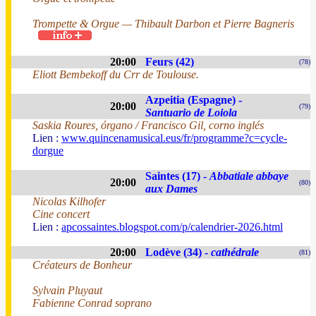
Trompette & Orgue — Thibault Darbon et Pierre Bagneris
20:00
Feurs (42)
(78)
Eliott Bembekoff du Crr de Toulouse.
Azpeitia (Espagne) -
20:00
(79)
Santuario de Loiola
Saskia Roures, órgano / Francisco Gil, corno inglés
Lien :
www.quincenamusical.eus/fr/programme?c=cycle-
dorgue
Saintes (17) -
Abbatiale abbaye
20:00
(80)
aux Dames
Nicolas Kilhofer
Cine concert
Lien :
apcossaintes.blogspot.com/p/calendrier-2026.html
20:00
Lodève (34) -
cathédrale
(81)
Créateurs de Bonheur
Sylvain Pluyaut
Fabienne Conrad soprano