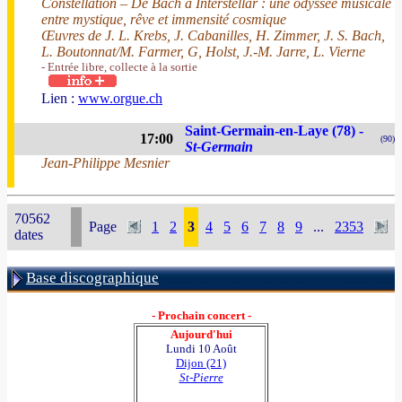
Constellation – De Bach à Interstellar : une odyssée musicale
entre mystique, rêve et immensité cosmique
Œuvres de J. L. Krebs, J. Cabanilles, H. Zimmer, J. S. Bach,
L. Boutonnat/M. Farmer, G, Holst, J.-M. Jarre, L. Vierne
- Entrée libre, collecte à la sortie
Lien :
www.orgue.ch
Saint-Germain-en-Laye (78) -
17:00
(90)
St-Germain
Jean-Philippe Mesnier
70562
Page
1
2
3
4
5
6
7
8
9
...
2353
dates
Base discographique
- Prochain concert -
Aujourd'hui
Lundi 10 Août
Dijon (21)
St-Pierre