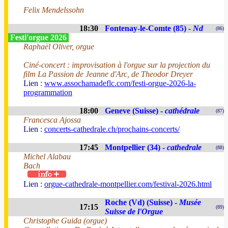
Felix Mendelssohn
18:30
Fontenay-le-Comte (85) -
Nd
(86)
Festi'orgue 2026
Raphaël Oliver, orgue
Ciné-concert : improvisation à l'orgue sur la projection du
film La Passion de Jeanne d'Arc, de Theodor Dreyer
Lien :
www.assochamadeflc.com/festi-orgue-2026-la-
programmation
18:00
Geneve (Suisse) -
cathédrale
(87)
Francesca Ajossa
Lien :
concerts-cathedrale.ch/prochains-concerts/
17:45
Montpellier (34) -
cathedrale
(88)
Michel Alabau
Bach
Lien :
orgue-cathedrale-montpellier.com/festival-2026.html
Roche (Vd) (Suisse) -
Musée
17:15
(89)
Suisse de l'Orgue
Christophe Guida (orgue)