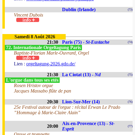
Dublin (Irlande)
(73)
Vincent Dubois
Samedi 8 Août 2026
21:30
Paris (75) -
St-Eustache
(74)
72. Internationale Orgeltagung Paris
Baptiste-Florian Marle-Ouvrard, Orgel
Lien :
orgeltagung-2026.gdo.de/
21:30
La Ciotat (13) -
Nd
(75)
L'orgue dans tous ses etés
Rosen Hristov orgue
Jacques Massabo flûte de pan
20:30
Lion-Sur-Mer (14)
(76)
25e Festival autour de l'orgue : récital Erwan Le Prado
”Hommage à Marie-Claire Alain”
Aix-en-Provence (13) -
St-
20:00
(77)
Esprit
Orgue et trompette