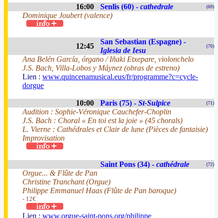
16:00
Senlis (60) -
cathedrale
(69)
Dominique Joubert (valence)
San Sebastian (Espagne) -
12:45
(70)
Iglesia de Iesu
Ana Belén García, órgano / Iñaki Etxepare, violonchelo
J.S. Bach, Villa-Lobos y Máynez (obras de estreno)
Lien :
www.quincenamusical.eus/fr/programme?c=cycle-
dorgue
10:00
Paris (75) -
St-Sulpice
(71)
Audition : Sophie-Véronique Cauchefer-Choplin
J.S. Bach : Choral « En toi est la joie » (45 chorals)
L. Vierne : Cathédrales et Clair de lune (Pièces de fantaisie)
Improvisation
Saint Pons (34) -
cathédrale
(72)
Orgue... & Flûte de Pan
Christine Tranchant (Orgue)
Philippe Emmanuel Haas (Flûte de Pan baroque)
- 12€
Lien :
www.orgue-saint-pons.org/philippe