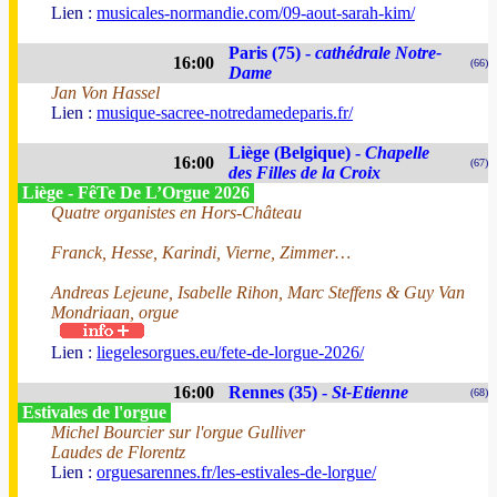
Lien :
musicales-normandie.com/09-aout-sarah-kim/
Paris (75) -
cathédrale Notre-
16:00
(66)
Dame
Jan Von Hassel
Lien :
musique-sacree-notredamedeparis.fr/
Liège (Belgique) -
Chapelle
16:00
(67)
des Filles de la Croix
Liège - FêTe De L’Orgue 2026
Quatre organistes en Hors-Château
Franck, Hesse, Karindi, Vierne, Zimmer…
Andreas Lejeune, Isabelle Rihon, Marc Steffens & Guy Van
Mondriaan, orgue
Lien :
liegelesorgues.eu/fete-de-lorgue-2026/
16:00
Rennes (35) -
St-Etienne
(68)
Estivales de l'orgue
Michel Bourcier sur l'orgue Gulliver
Laudes de Florentz
Lien :
orguesarennes.fr/les-estivales-de-lorgue/