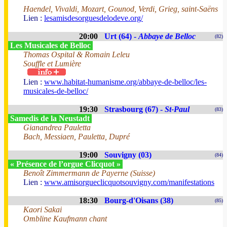
Haendel, Vivaldi, Mozart, Gounod, Verdi, Grieg, saint-Saëns
Lien :
lesamisdesorguesdelodeve.org/
20:00
Urt (64) -
Abbaye de Belloc
(82)
Les Musicales de Belloc
Thomas Ospital & Romain Leleu
Souffle et Lumière
Lien :
www.habitat-humanisme.org/abbaye-de-belloc/les-
musicales-de-belloc/
19:30
Strasbourg (67) -
St-Paul
(83)
Samedis de la Neustadt
Gianandrea Pauletta
Bach, Messiaen, Pauletta, Dupré
19:00
Souvigny (03)
(84)
« Présence de l’orgue Clicquot »
Benoît Zimmermann de Payerne (Suisse)
Lien :
www.amisorgueclicquotsouvigny.com/manifestations
18:30
Bourg-d'Oisans (38)
(85)
Kaori Sakai
Ombline Kaufmann chant