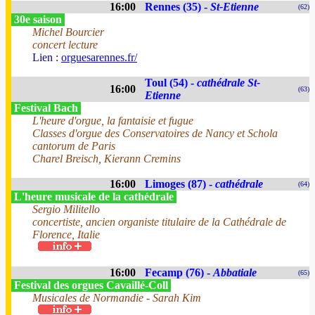
16:00
Rennes (35) -
St-Etienne
(62)
30e saison
Michel Bourcier
concert lecture
Lien :
orguesarennes.fr/
Toul (54) -
cathédrale St-
16:00
(63)
Etienne
Festival Bach
L'heure d'orgue, la fantaisie et fugue
Classes d'orgue des Conservatoires de Nancy et Schola
cantorum de Paris
Charel Breisch, Kierann Cremins
16:00
Limoges (87) -
cathédrale
(64)
L'heure musicale de la cathédrale
Sergio Militello
concertiste, ancien organiste titulaire de la Cathédrale de
Florence, Italie
16:00
Fecamp (76) -
Abbatiale
(65)
Festival des orgues Cavaillé-Coll
Musicales de Normandie - Sarah Kim