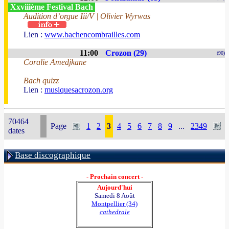
Xxviiième Festival Bach
Audition d’orgue Iii/V | Olivier Wyrwas
Lien :
www.bachencombrailles.com
11:00
Crozon (29)
(90)
Coralie Amedjkane
Bach quizz
Lien :
musiquesacrozon.org
70464
Page
1
2
3
4
5
6
7
8
9
...
2349
dates
Base discographique
- Prochain concert -
Aujourd'hui
Samedi 8 Août
Montpellier (34)
cathedrale