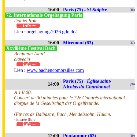
16:00
Paris (75) -
St-Sulpice
(86)
72. Internationale Orgeltagung Paris
Daniel Roth
Lien :
orgeltagung-2026.gdo.de/
16:00
Miremont (63)
(87)
Xxviiième Festival Bach
Benjamin Alard
clavecin
Lien :
www.bachencombrailles.com
Paris (75) -
Église saint-
14:00
(88)
Nicolas du Chardonnet
A 14h00.
Concert de 30 minutes pour le 72e Congrès international
d'orgue de la Gesellschaft der Orgelfreunde.
Œuvres de Balbastre, Bach, Mendelssohn, Hakim.
- Entrée libre
12:00
Pontaumur (63)
(89)