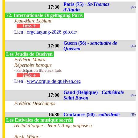
Paris (75) -
St-Thomas
17:30
(82)
d'Aquin
72. Internationale Orgeltagung Paris
Jean-Marc Leblanc
Lien :
orgeltagung-2026.gdo.de/
Guern (56) -
sanctuaire de
17:00
(83)
Quelven
Les Jeudis de Quelven
Frédéric Munoz
Répertoire baroque
- Participation libre aux frais
Lien :
www.orgue-de-quelven.org
Gand (Belgique) -
Cathédrale
17:00
(84)
Saint Bavon
Frédéric Deschamps
16:30
Coutances (50) -
cathedrale
(85)
Les Estivales de musique sacrée
récital d’orgue : Jean L’Ange propose u
Bach, Widor...