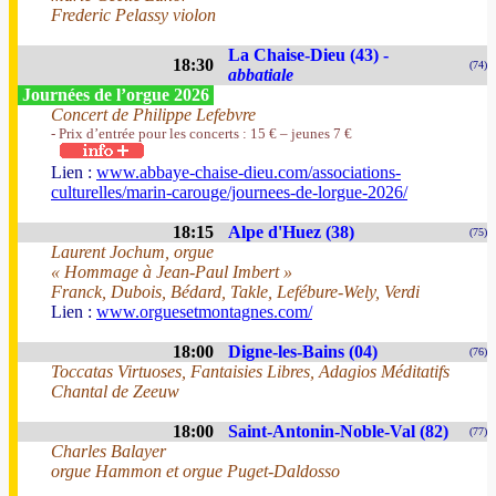
Frederic Pelassy violon
La Chaise-Dieu (43) -
18:30
(74)
abbatiale
Journées de l’orgue 2026
Concert de Philippe Lefebvre
- Prix d’entrée pour les concerts : 15 € – jeunes 7 €
Lien :
www.abbaye-chaise-dieu.com/associations-
culturelles/marin-carouge/journees-de-lorgue-2026/
18:15
Alpe d'Huez (38)
(75)
Laurent Jochum, orgue
« Hommage à Jean-Paul Imbert »
Franck, Dubois, Bédard, Takle, Lefébure-Wely, Verdi
Lien :
www.orguesetmontagnes.com/
18:00
Digne-les-Bains (04)
(76)
Toccatas Virtuoses, Fantaisies Libres, Adagios Méditatifs
Chantal de Zeeuw
18:00
Saint-Antonin-Noble-Val (82)
(77)
Charles Balayer
orgue Hammon et orgue Puget-Daldosso