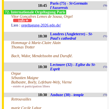
Paris (75) -
St-Germain
18:45
(70)
l'Auxerrois
72. Internationale Orgeltagung Paris
Vitor Gonçalves Lemes de Sousa, Orgel
Lien :
orgeltagung-2026.gdo.de/
Londres (Angleterre) -
St-
18:30
(71)
Paul's cathedral
Hommage à Marie-Claire Alain
Thomas Trotter
Bach, Widor, Mendelssohn and Duruflé.
Lectoure (32) -
Eglise du St-
18:30
(72)
Esprit
Orgue
Sébastien Maigne
Balbastre, Boëly, Lefebure-Wely, Vierne
- entrée et participation libres
18:30
Anduze (30) -
temple
(73)
Retrouvailles
marie Cecile Lahor