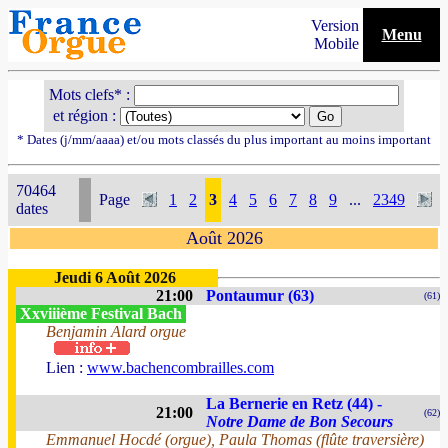
Version
Menu
Mobile
Mots clefs* :
et région :
* Dates (j/mm/aaaa) et/ou mots classés du plus important au moins important
70464
Page
1
2
3
4
5
6
7
8
9
...
2349
dates
Août 2026
Jeudi 6 Août 2026
21:00
Pontaumur (63)
(61)
Xxviiième Festival Bach
Benjamin Alard orgue
Lien :
www.bachencombrailles.com
La Bernerie en Retz (44) -
21:00
(62)
Notre Dame de Bon Secours
Emmanuel Hocdé (orgue), Paula Thomas (flûte traversière)