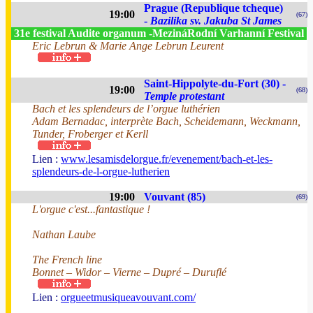
Prague (Republique tcheque)
19:00
(67)
-
Bazilika sv. Jakuba St James
31e festival Audite organum -MezináRodní Varhanní Festival
Eric Lebrun & Marie Ange Lebrun Leurent
Saint-Hippolyte-du-Fort (30) -
19:00
(68)
Temple protestant
Bach et les splendeurs de l’orgue luthérien
Adam Bernadac, interprète Bach, Scheidemann, Weckmann,
Tunder, Froberger et Kerll
Lien :
www.lesamisdelorgue.fr/evenement/bach-et-les-
splendeurs-de-l-orgue-lutherien
19:00
Vouvant (85)
(69)
L'orgue c'est...fantastique !
Nathan Laube
The French line
Bonnet – Widor – Vierne – Dupré – Duruflé
Lien :
orgueetmusiqueavouvant.com/