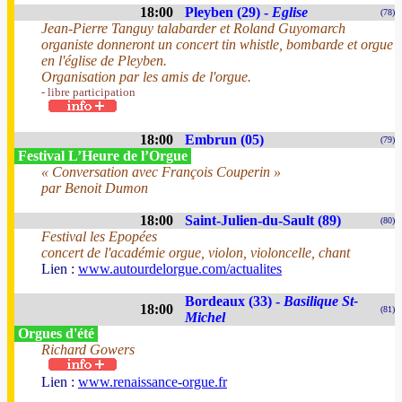
18:00
Pleyben (29) -
Eglise
(78)
Jean-Pierre Tanguy talabarder et Roland Guyomarch
organiste donneront un concert tin whistle, bombarde et orgue
en l'église de Pleyben.
Organisation par les amis de l'orgue.
- libre participation
18:00
Embrun (05)
(79)
Festival L’Heure de l’Orgue
« Conversation avec François Couperin »
par Benoit Dumon
18:00
Saint-Julien-du-Sault (89)
(80)
Festival les Epopées
concert de l'académie orgue, violon, violoncelle, chant
Lien :
www.autourdelorgue.com/actualites
Bordeaux (33) -
Basilique St-
18:00
(81)
Michel
Orgues d'été
Richard Gowers
Lien :
www.renaissance-orgue.fr