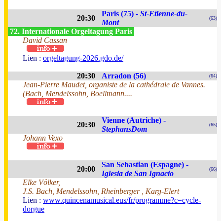
Paris (75) -
St-Etienne-du-
20:30
(63)
Mont
72. Internationale Orgeltagung Paris
David Cassan
Lien :
orgeltagung-2026.gdo.de/
20:30
Arradon (56)
(64)
Jean-Pierre Maudet, organiste de la cathédrale de Vannes.
(Bach, Mendelssohn, Boellmann....
Vienne (Autriche) -
20:30
(65)
StephansDom
Johann Vexo
San Sebastian (Espagne) -
20:00
(66)
Iglesia de San Ignacio
Elke Völker,
J.S. Bach, Mendelssohn, Rheinberger , Karg-Elert
Lien :
www.quincenamusical.eus/fr/programme?c=cycle-
dorgue