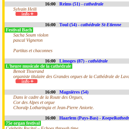
16:00
Reims (51) -
cathedrale
Sylvain Heili
16:00
Toul (54) -
cathédrale St-Etienne
Festival Bach
Sacha Soum violon
pascal Vigneron
Partitas et chaconnes
16:00
Limoges (87) -
cathédrale
L'heure musicale de la cathédrale
Benoit Tisserand
organiste titulaire des Grandes orgues de la Cathédrale de Lav
16:00
Magnières (54)
Dans le cadre de la Route des Orgues,
Cor des Alpes et orgue
Choralp Lotharingia et Jean-Pierre Aniorte.
16:00
Haarlem (Pays-Bas) -
Koepelkathedr
75e organ festival
Celebrity Recital – Echoes through time