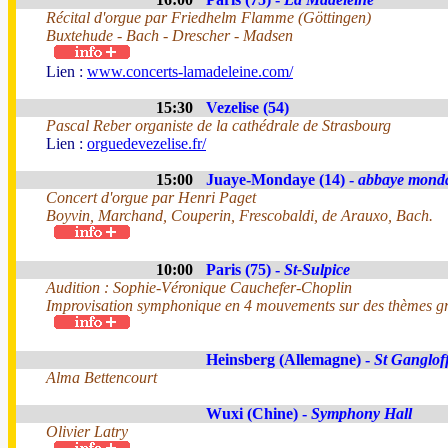
Récital d'orgue par Friedhelm Flamme (Göttingen)
Buxtehude - Bach - Drescher - Madsen
Lien :
www.concerts-lamadeleine.com/
15:30
Vezelise (54)
Pascal Reber organiste de la cathédrale de Strasbourg
Lien :
orguedevezelise.fr/
15:00
Juaye-Mondaye (14) -
abbaye mond
Concert d'orgue par Henri Paget
Boyvin, Marchand, Couperin, Frescobaldi, de Arauxo, Bach.
10:00
Paris (75) -
St-Sulpice
Audition : Sophie-Véronique Cauchefer-Choplin
Improvisation symphonique en 4 mouvements sur des thèmes gr
Heinsberg (Allemagne) -
St Ganglof
Alma Bettencourt
Wuxi (Chine) -
Symphony Hall
Olivier Latry