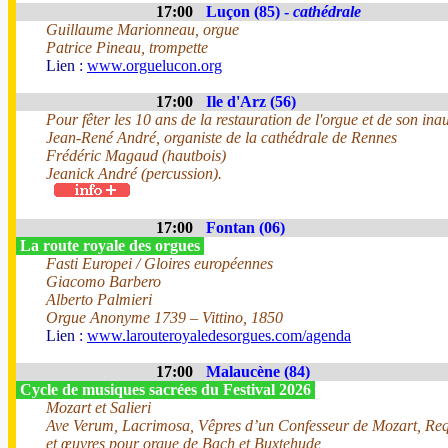
17:00
Luçon (85) -
cathédrale
Guillaume Marionneau, orgue
Patrice Pineau, trompette
Lien :
www.orguelucon.org
17:00
Ile d'Arz (56)
Pour fêter les 10 ans de la restauration de l'orgue et de son ina
Jean-René André, organiste de la cathédrale de Rennes
Frédéric Magaud (hautbois)
Jeanick André (percussion).
17:00
Fontan (06)
La route royale des orgues
Fasti Europei / Gloires européennes
Giacomo Barbero
Alberto Palmieri
Orgue Anonyme 1739 – Vittino, 1850
Lien :
www.larouteroyaledesorgues.com/agenda
17:00
Malaucène (84)
Cycle de musiques sacrées du Festival 2026
Mozart et Salieri
Ave Verum, Lacrimosa, Vêpres d’un Confesseur de Mozart, Req
et œuvres pour orgue de Bach et Buxtehude