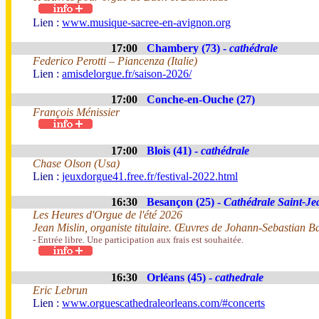
Lien :
www.musique-sacree-en-avignon.org
17:00
Chambery (73) -
cathédrale
Federico Perotti – Piancenza (Italie)
Lien :
amisdelorgue.fr/saison-2026/
17:00
Conche-en-Ouche (27)
François Ménissier
17:00
Blois (41) -
cathédrale
Chase Olson (Usa)
Lien :
jeuxdorgue41.free.fr/festival-2022.html
16:30
Besançon (25) -
Cathédrale Saint-Je
Les Heures d'Orgue de l'été 2026
Jean Mislin, organiste titulaire. Œuvres de Johann-Sebastian B
- Entrée libre. Une participation aux frais est souhaitée.
16:30
Orléans (45) -
cathedrale
Eric Lebrun
Lien :
www.orguescathedraleorleans.com/#concerts