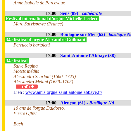
Anne Isabelle de Parcevaux
17:00
Sens (89) -
cathédrale
Festival international d’orgue Michelle Leclerc
Marc Sacrispeyre (France)
17:00
Boulogne sur Mer (62) -
basilique N
34e festival d'orgue Alexandre Guilmant
Ferruccio bartoletti
17:00
Saint-Antoine l'Abbaye (38)
34e festival
Salve Regina
Motets inédits
Alessandro Scarlatti (1660–1725)
Alessandro Melani (1639–1703)
Lien :
www.amis-orgue-saint-antoine-abbaye.fr/
17:00
Alençon (61) -
Basilique Nd
10 ans de l'orgue Daldosso.
Pierre Offret
Bach