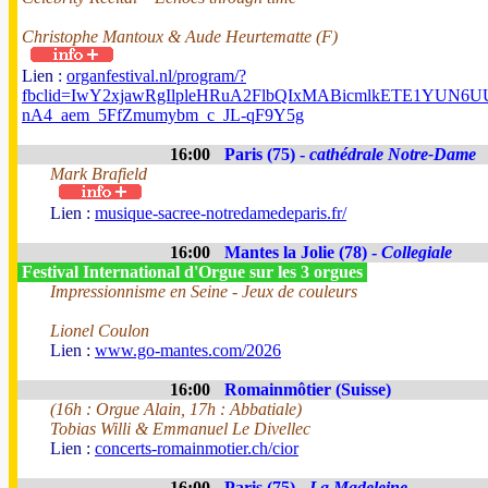
Christophe Mantoux & Aude Heurtematte (F)
Lien :
organfestival.nl/program/?
fbclid=IwY2xjawRgIlpleHRuA2FlbQIxMABicmlkETE1YUN
nA4_aem_5FfZmumybm_c_JL-qF9Y5g
16:00
Paris (75) -
cathédrale Notre-Dame
Mark Brafield
Lien :
musique-sacree-notredamedeparis.fr/
16:00
Mantes la Jolie (78) -
Collegiale
Festival International d'Orgue sur les 3 orgues
Impressionnisme en Seine - Jeux de couleurs
Lionel Coulon
Lien :
www.go-mantes.com/2026
16:00
Romainmôtier (Suisse)
(16h : Orgue Alain, 17h : Abbatiale)
Tobias Willi & Emmanuel Le Divellec
Lien :
concerts-romainmotier.ch/cior
16:00
Paris (75) -
La Madeleine