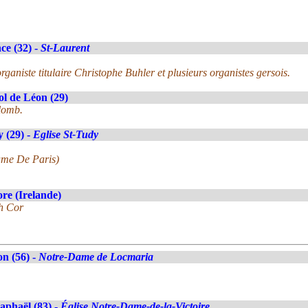
ce (32) -
St-Laurent
ganiste titulaire Christophe Buhler et plusieurs organistes gersois.
ol de Léon (29)
lomb.
 (29) -
Eglise St-Tudy
ame De Paris)
re (Irelande)
h Cor
n (56) -
Notre-Dame de Locmaria
aphaël (83) -
Église Notre-Dame-de-la-Victoire