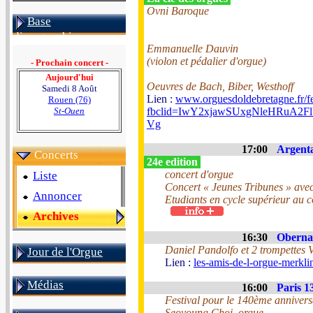
Ovni Baroque
Base
discographique
Emmanuelle Dauvin
(violon et pédalier d'orgue)
- Prochain concert -
Aujourd'hui
Oeuvres de Bach, Biber, Westhoff
Samedi 8 Août
Lien :
www.orguesdoldebretagne.fr/fe
Rouen (76)
St-Ouen
fbclid=IwY2xjawSUxgNleHRu
Vg
17:00
Argenta
Concerts
24e edition
concert d'orgue
Liste
Concert « Jeunes Tribunes » ave
Annoncer
Etudiants en cycle supérieur au 
Archives
16:30
Obernai
Daniel Pandolfo et 2 trompettes V
Jour de l'Orgue
Lien :
les-amis-de-l-orgue-merkl
Médias
16:00
Paris 1
Festival pour le 140ème annivers
Seoyoung Choi, orgue