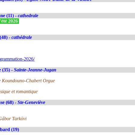
e (11) -
cathedrale
'été 2026
(48) -
cathédrale
ogrammation-2026/
 (35) -
Sainte-Jeanne-Jugan
ne Koundouno-Chabert Orgue
sique et romantique
e (68) -
Ste-Geneviève
 Gábor Tarkövi
bard (19)