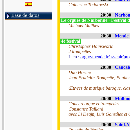
Catherine Todorovski
Base de datos
20:30
Narbonn
Le orgues de Narbonne - Festival d
Michaël Matthes
20:30
Mende 
4e festival
Christopher Hainsworth
2 trompettes
Lien :
orgue-mende.fr/a-venir/pr
20:30
Cancale
Duo Horme
Jean PradèRe Trompette, Pauli
Œuvres de musique baroque, clas
20:00
Mulhous
Concert orgue et trompettes
Constance Taillard
avec Li Deqin, Luis Gonzáles et
20:00
Saint-Y
Quentin du Verdier