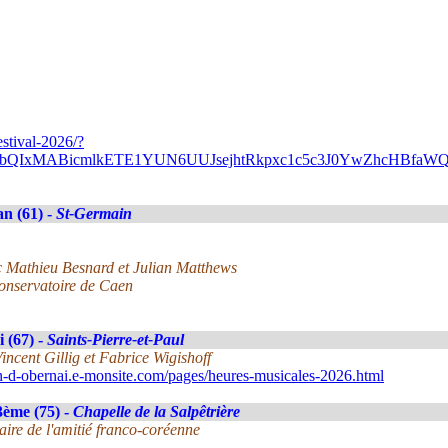
stival-2026/?
A2FlbQIxMABicmlkETE1YUN6UUJsejhtRkpxc1c5c3J0YwZhc
n (61) -
St-Germain
c Mathieu Besnard et Julian Matthews
conservatoire de Caen
 (67) -
Saints-Pierre-et-Paul
incent Gillig et Fabrice Wigishoff
in-d-obernai.e-monsite.com/pages/heures-musicales-2026.html
3ème (75) -
Chapelle de la Salpêtrière
aire de l'amitié franco-coréenne