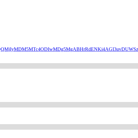
HBfaWQQMjIyMDM5MTc4ODIwMDg5MgABHrRdENKi4AGI3uvDUW