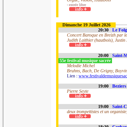
- entrée libre
Dimanche 19 Juillet 2026
20:30
Le Folg
Concert Baroque en Breizh par le
Judith Laithier (hautbois), Justin
20:00
Saint-M
55e festival musique sacrée
Melodie Michel
Bruhns, Bach, De Grigny, Boyvin,
Lien :
www.festivaldemusiquesac
19:00
Beziers
Pierre Seyte
19:00
Saint-C
deux trompettistes et un organiste
18:30
Corbar