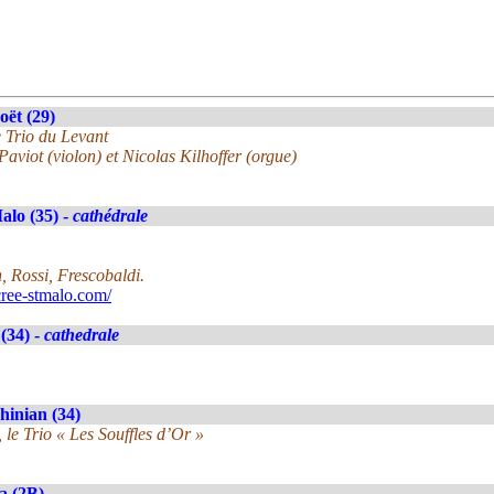
oët (29)
 Trio du Levant
 Paviot (violon) et Nicolas Kilhoffer (orgue)
alo (35) -
cathédrale
 Rossi, Frescobaldi.
ree-stmalo.com/
 (34) -
cathedrale
hinian (34)
, le Trio « Les Souffles d’Or »
a (2B)