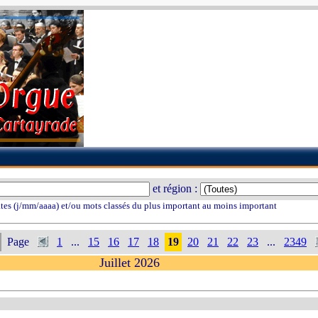
et région :
tes (j/mm/aaaa) et/ou mots classés du plus important au moins important
Page
1
...
15
16
17
18
19
20
21
22
23
...
2349
Juillet 2026