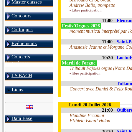
Master classes
Andrew Balio, trompette
- Libre participation
Concours
11:00
Fleuran
Festiv'Orgues 2026
Colloques
moment musical interprété par l'or
11:00
Saint-P
Evénements
Anastasie Jeanne et Morgane Co
Concerts
10:30
Loctudy
Mardi de l'orgue
historiques
Thibault Fajoles orgue (Notre-D
- libre participation
J S BACH
Tullamo
Concert avec Daniel & Felix Rot
Liens
Lundi 20 Juillet 2026
21:00
Quibero
Blandine Piccinini
Data Base
Elzbieta Isnard violon
20:30
Saint-R