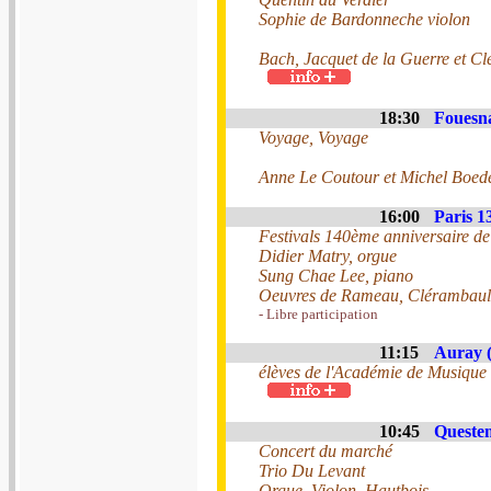
Sophie de Bardonneche violon
Bach, Jacquet de la Guerre et C
18:30
Fouesna
Voyage, Voyage
Anne Le Coutour et Michel Boed
16:00
Paris 1
Festivals 140ème anniversaire d
Didier Matry, orgue
Sung Chae Lee, piano
Oeuvres de Rameau, Clérambault,
- Libre participation
11:15
Auray (
élèves de l'Académie de Musique
10:45
Questem
Concert du marché
Trio Du Levant
Orgue, Violon, Hautbois