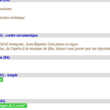
cussions
ction artistique
5) -
centre oecumenique
 Sérié trompette, Jean-Baptiste Giai piano et orgue.
se, de l'opéra à la musique de film, laissez vous porter par un réperto
n (84)
81) -
temple
ne
(45)
orgue de Lorris”