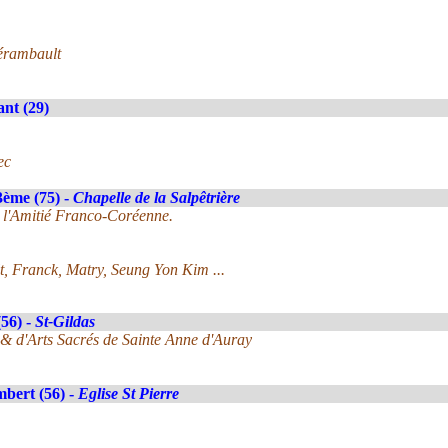
lérambault
nt (29)
ec
3ème (75) -
Chapelle de la Salpêtrière
e l'Amitié Franco-Coréenne.
 Franck, Matry, Seung Yon Kim ...
56) -
St-Gildas
 & d'Arts Sacrés de Sainte Anne d'Auray
bert (56) -
Eglise St Pierre