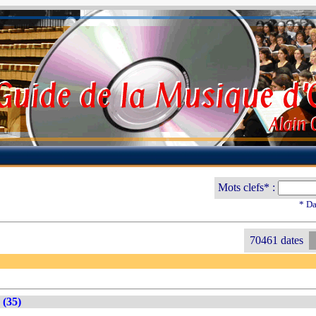
Mots clefs* :
* Da
70461 dates
 (35)