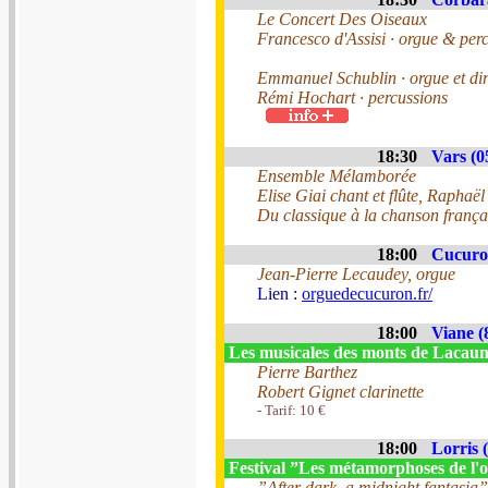
Le Concert Des Oiseaux
Francesco d'Assisi · orgue & per
Emmanuel Schublin · orgue et dire
Rémi Hochart · percussions
18:30
Vars (0
Ensemble Mélamborée
Elise Giai chant et flûte, Raphaël
Du classique à la chanson françai
18:00
Cucuro
Jean-Pierre Lecaudey, orgue
Lien :
orguedecucuron.fr/
18:00
Viane (
Les musicales des monts de Lacau
Pierre Barthez
Robert Gignet clarinette
- Tarif: 10 €
18:00
Lorris 
Festival ”Les métamorphoses de l'
”After dark, a midnight fantasia”