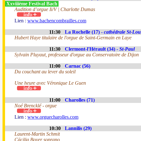
Xxviiième Festival Bach
Audition d’orgue Ii/V | Charlotte Dumas
Lien :
www.bachencombrailles.com
11:30
La Rochelle (17) -
cathédrale St-Lou
Hubert Haye titulaire de l'orgue de Saint-Germain en Laye
11:30
Clermont-l'Hérault (34) -
St-Paul
Sylvain Pluyaut, professeur d'orgue au Conservatoire de Dijon
11:00
Carnac (56)
Du couchant au lever du soleil
Une heure avec Véronique Le Guen
11:00
Charolles (71)
Noé Brencklé - orgue
Lien :
www.orguecharolles.com
10:30
Lannilis (29)
Laurent-Martin Schmit
Cäcilia Boyer soprano