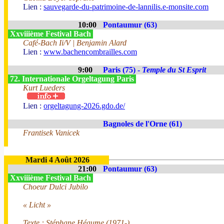
Lien :
sauvegarde-du-patrimoine-de-lannilis.e-monsite.com
10:00
Pontaumur (63)
Xxviiième Festival Bach
Café-Bach Ii/V | Benjamin Alard
Lien :
www.bachencombrailles.com
9:00
Paris (75) -
Temple du St Esprit
72. Internationale Orgeltagung Paris
Kurt Lueders
Lien :
orgeltagung-2026.gdo.de/
Bagnoles de l'Orne (61)
Frantisek Vanicek
Mardi 4 Août 2026
21:00
Pontaumur (63)
Xxviiième Festival Bach
Choeur Dulci Jubilo
« Licht »
Texte : Stéphane Héaume (1971-)