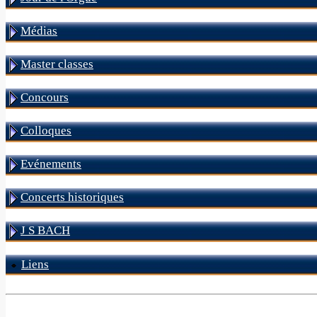
Médias
Master classes
Concours
Colloques
Evénements
Concerts historiques
J S BACH
Liens