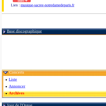
Lien :
musique-sacree-notredamedeparis.fr
Base discographique
Concerts
Liste
Annoncer
Archives
Jour de l'Orgue