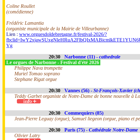
Coline Roullet
(comédienne)
Frédéric Lamantia
(organiste municipale de la Mairie de Villeurbanne)
Lien :
www.orguesdoldebretagne.fr/festival-2026/?
fbclid=IwY2xjawSUxgNleHRuA2FlbQIxMABicmlkETE1Y
Vg
20:30
Narbonne (11) -
cathedrale
Le orgues de Narbonne - Festival d'été 2026
Philippe Nava trompette
Muriel Tomao soprano
Stephane Rigat orgue
20:30
Vannes (56) -
St-François-Xavier (ch
Teddy Garbet organiste de Notre-Dame de bonne nouvelle à Lo
20:30
Commequiers (85)
Jean-Pierre Leguay (orgue), Samuel liegeon (orgue, piano et pe
20:30
Paris (75) -
Cathédrale Notre-Dame
Olivier Latry