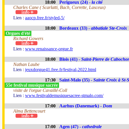
18:00
Perigueux (24) -
la cité
Charles Cane ( Scarlatti, Bach, Corrette, Lasceux)
Lien :
aaocp.free.fr/styled-5/
18:00
Bordeaux (33) -
abbatiale Ste-Croix
Orgues d'été
Richard Gowers
Lien :
www.renaissance-orgue.fr
18:00
Blois (41) -
Saint-Pierre de Cabocho
Nathan Laube
Lien :
jeuxdorgue41.free.fr/festival-2022.html
17:30
Saint-Malo (35) -
Sainte Croix à St-
55e festival musique sacrée
visite de l'orgue Cavaillé-Coll
Lien :
www.festivaldemusiquesacree-stmalo.com/
17:00
Aarhus (Danemark) -
Dom
Alma Bettencourt
17:00
Agen (47) -
cathedrale