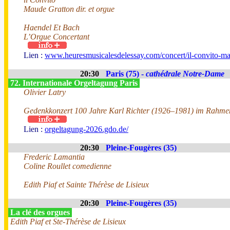
Maude Gratton dir. et orgue
Haendel Et Bach
L’Orgue Concertant
Lien :
www.heuresmusicalesdelessay.com/concert/il-convito-ma
20:30
Paris (75) -
cathédrale Notre-Dame
72. Internationale Orgeltagung Paris
Olivier Latry
Gedenkkonzert 100 Jahre Karl Richter (1926–1981) im Rahmen
Lien :
orgeltagung-2026.gdo.de/
20:30
Pleine-Fougères (35)
Frederic Lamantia
Coline Roullet comedienne
Edith Piaf et Sainte Thérèse de Lisieux
20:30
Pleine-Fougères (35)
La clé des orgues
Edith Piaf et Ste-Thérèse de Lisieux