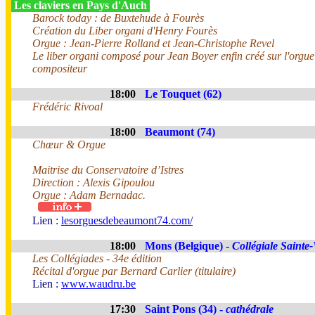
Les claviers en Pays d'Auch
Barock today : de Buxtehude à Fourès
Création du Liber organi d'Henry Fourès
Orgue : Jean-Pierre Rolland et Jean-Christophe Revel
Le liber organi composé pour Jean Boyer enfin créé sur l'orgue
compositeur
18:00
Le Touquet (62)
Frédéric Rivoal
18:00
Beaumont (74)
Chœur & Orgue
Maitrise du Conservatoire d’Istres
Direction : Alexis Gipoulou
Orgue : Adam Bernadac.
Lien :
lesorguesdebeaumont74.com/
18:00
Mons (Belgique) -
Collégiale Saint
Les Collégiades - 34e édition
Récital d'orgue par Bernard Carlier (titulaire)
Lien :
www.waudru.be
17:30
Saint Pons (34) -
cathédrale