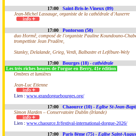
17:00
Saint-Bris-le-Vineux (89)
Jean-Michel Lassauge, organiste de la cathédrale d’Auxerre
17:00
Pontorson (50)
duo Hormê, composé de l’organiste Pauline Koundouno-Chabe
trompettiste Jean Pradère,
Stanley, Delalande, Grieg, Verdi, Balbastre et Lefébure-Wely
17:00
Bourges (18) -
cathédrale
Les très riches heures de l’orgue en Berry, 41e édition
Ombres et lumières
Jean-Luc Etienne
Lien :
www.grandorguebourges.org/
17:00
Chaource (10) -
Eglise St-Jean-Bapti
Simon Harden – Conservatoire Dublin (Irlande)
Lien :
www.chaource.fr/festival-international-dorgue-2026/
17:00
Paris 8ème (75) -
Eglise Saint-Augus