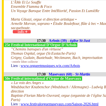
L’ÂMe Et Le Souffle
Ensemble Fiamma & Foco
Un Voyage Baroque Entre IntéRiorité, Passion Et LumièRe
Marta Gliozzi, orgue et direction artistique •
Armelle Morvan, soprano • Élodie Bouleftour, flûte à bec • Ma
sacqueboute.
17:30
Arbois (39) -
église St-Just
25e Festival International D’Orgue D’Arbois
”Chemins baroques d'un virtuose”
Thomas Ospital, orgue (St-Eustache-Paris)
Grigny, Guilain, Buxtehude, Weckmann, Bach, improvisation
- entrée libre collecte
Lien :
www.orgueetmusiques.wix.com/Arbois
17:30
Masevaux (68) -
St-Martin
50e Festival international d'Orgue de Masevaux
« La voix des Anges »
Windsbacher Knabenchor (Windsbach / Allemagne) - Ludwig 
direction
Baptiste-Florian Marle-Ouvrard, orgue (organiste de l’église Sa
Paris)
Lien :
www.festivalorguemasevaux.com/Saison-2026.html