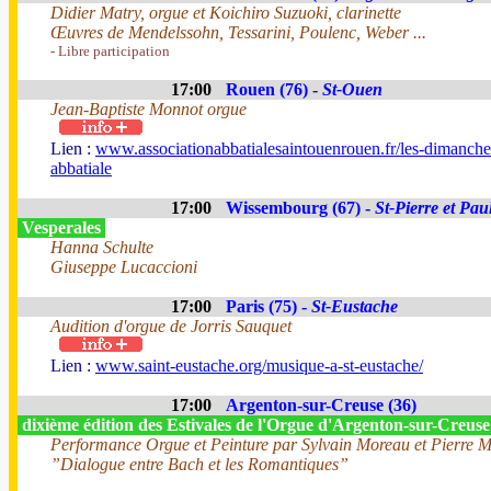
Didier Matry, orgue et Koichiro Suzuoki, clarinette
Œuvres de Mendelssohn, Tessarini, Poulenc, Weber ...
- Libre participation
17:00
Rouen (76) -
St-Ouen
Jean-Baptiste Monnot orgue
Lien :
www.associationabbatialesaintouenrouen.fr/les-dimanche
abbatiale
17:00
Wissembourg (67) -
St-Pierre et Pau
Vesperales
Hanna Schulte
Giuseppe Lucaccioni
17:00
Paris (75) -
St-Eustache
Audition d'orgue de Jorris Sauquet
Lien :
www.saint-eustache.org/musique-a-st-eustache/
17:00
Argenton-sur-Creuse (36)
dixième édition des Estivales de l'Orgue d'Argenton-sur-Creus
Performance Orgue et Peinture par Sylvain Moreau et Pierre 
”Dialogue entre Bach et les Romantiques”