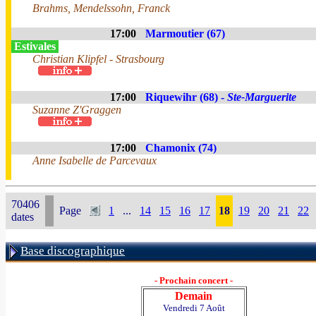
Brahms, Mendelssohn, Franck
17:00
Marmoutier (67)
Estivales
Christian Klipfel - Strasbourg
17:00
Riquewihr (68) -
Ste-Marguerite
Suzanne Z'Graggen
17:00
Chamonix (74)
Anne Isabelle de Parcevaux
70406
Page
1
...
14
15
16
17
18
19
20
21
22
dates
Base discographique
- Prochain concert -
Demain
Vendredi 7 Août