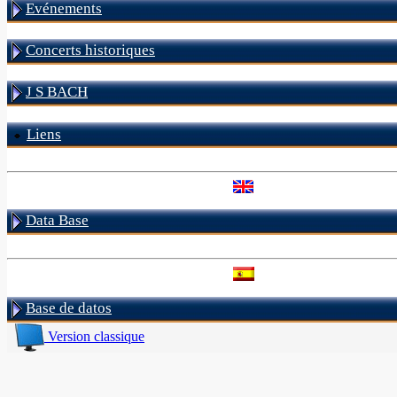
Evénements
Concerts historiques
J S BACH
Liens
Data Base
Base de datos
Version classique