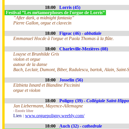
18:00
Lorris (45)
Festival ”Les métamorphoses de l'orgue de Lorris”
”After dark, a midnight fantasia”
Pierre Gallon, orgue et clavecin
18:00
Figeac (46) -
abbatiale
Emmanuel Hocde à l'orgue et Paola Thomas à la flûte.
18:00
Charleville-Mezières (08)
Louyse et Brunhilde Gris
violon et orgue
autour de la danse
Bach, Leclair, Dumont, Biber, Radulescu, bartok, Alain, Saint-
18:00
Josselin (56)
Elzbieta Isnard et Blandine Piccinini
orgue et violon
18:00
Poligny (39) -
Collégiale Saint-Hippo
Jan Liebermann, Mayence-Allemagne
- Entrée libre
Lien :
www.orguepoligny.weebly.com/
18:00
Auch (32) -
cathedrale