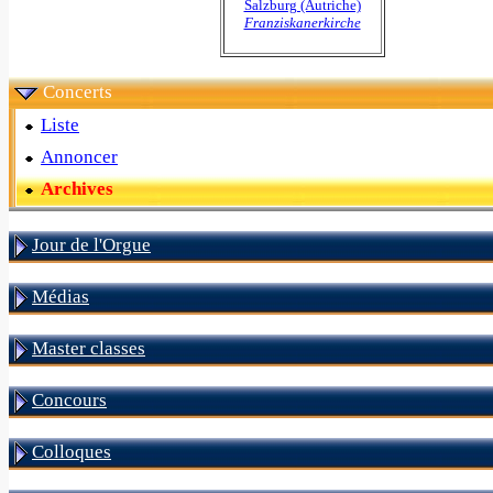
Salzburg (Autriche)
Franziskanerkirche
Concerts
Liste
Annoncer
Archives
Jour de l'Orgue
Médias
Master classes
Concours
Colloques