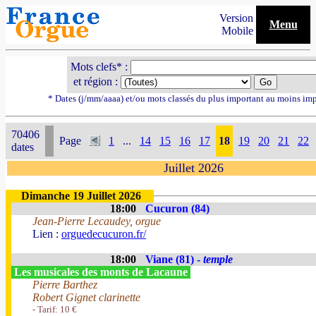
Version
Menu
Mobile
Mots clefs* :
et région :
* Dates (j/mm/aaaa) et/ou mots classés du plus important au moins im
70406
Page
1
...
14
15
16
17
18
19
20
21
22
dates
Juillet 2026
Dimanche 19 Juillet 2026
18:00
Cucuron (84)
Jean-Pierre Lecaudey, orgue
Lien :
orguedecucuron.fr/
18:00
Viane (81) -
temple
Les musicales des monts de Lacaune
Pierre Barthez
Robert Gignet clarinette
- Tarif: 10 €