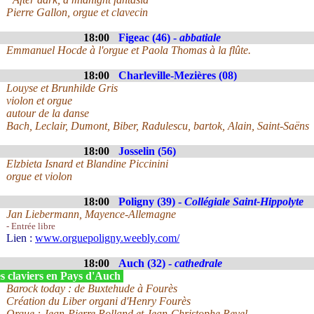
Pierre Gallon, orgue et clavecin
18:00
Figeac (46) -
abbatiale
Emmanuel Hocde à l'orgue et Paola Thomas à la flûte.
18:00
Charleville-Mezières (08)
Louyse et Brunhilde Gris
violon et orgue
autour de la danse
Bach, Leclair, Dumont, Biber, Radulescu, bartok, Alain, Saint-Saëns
18:00
Josselin (56)
Elzbieta Isnard et Blandine Piccinini
orgue et violon
18:00
Poligny (39) -
Collégiale Saint-Hippolyte
Jan Liebermann, Mayence-Allemagne
- Entrée libre
Lien :
www.orguepoligny.weebly.com/
18:00
Auch (32) -
cathedrale
s claviers en Pays d'Auch
Barock today : de Buxtehude à Fourès
Création du Liber organi d'Henry Fourès
Orgue : Jean-Pierre Rolland et Jean-Christophe Revel