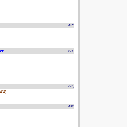
(517)
ère
(518)
(519)
uray
(520)