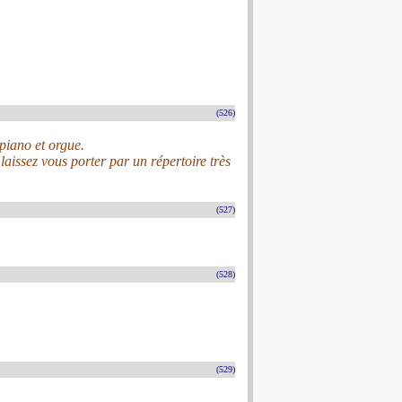
(526)
 piano et orgue.
laissez vous porter par un répertoire très
(527)
(528)
(529)