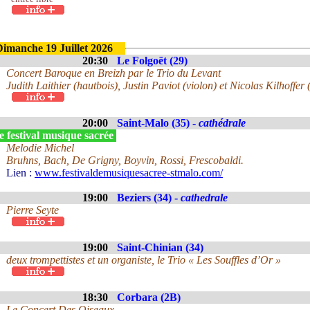
Dimanche 19 Juillet 2026
20:30
Le Folgoët (29)
Concert Baroque en Breizh par le Trio du Levant
Judith Laithier (hautbois), Justin Paviot (violon) et Nicolas Kilhoffer 
20:00
Saint-Malo (35) -
cathédrale
 festival musique sacrée
Melodie Michel
Bruhns, Bach, De Grigny, Boyvin, Rossi, Frescobaldi.
Lien :
www.festivaldemusiquesacree-stmalo.com/
19:00
Beziers (34) -
cathedrale
Pierre Seyte
19:00
Saint-Chinian (34)
deux trompettistes et un organiste, le Trio « Les Souffles d’Or »
18:30
Corbara (2B)
Le Concert Des Oiseaux