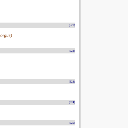
(521)
(orgue)
(522)
(523)
(524)
(525)