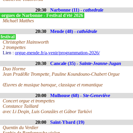
20:30
Narbonne (11) -
cathedrale
 orgues de Narbonne - Festival d'été 2026
Michaël Matthes
20:30
Mende (48) -
cathédrale
festival
Christopher Hainsworth
2 trompettes
Lien :
orgue-mende.fr/a-venir/programmation-2026/
20:30
Cancale (35) -
Sainte-Jeanne-Jugan
Duo Horme
Jean PradèRe Trompette, Pauline Koundouno-Chabert Orgue
Œuvres de musique baroque, classique et romantique
20:00
Mulhouse (68) -
Ste-Geneviève
Concert orgue et trompettes
Constance Taillard
avec Li Deqin, Luis Gonzáles et Gábor Tarkövi
20:00
Saint-Ybard (19)
Quentin du Verdier
Sophie de Bardonneche violon