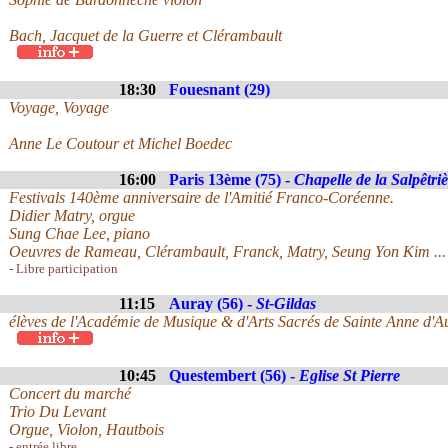
Bach, Jacquet de la Guerre et Clérambault
18:30
Fouesnant (29)
Voyage, Voyage
Anne Le Coutour et Michel Boedec
16:00
Paris 13ème (75) -
Chapelle de la Salpêtri
Festivals 140ème anniversaire de l'Amitié Franco-Coréenne.
Didier Matry, orgue
Sung Chae Lee, piano
Oeuvres de Rameau, Clérambault, Franck, Matry, Seung Yon Kim ...
- Libre participation
11:15
Auray (56) -
St-Gildas
élèves de l'Académie de Musique & d'Arts Sacrés de Sainte Anne d'A
10:45
Questembert (56) -
Eglise St Pierre
Concert du marché
Trio Du Levant
Orgue, Violon, Hautbois
- entrée libre