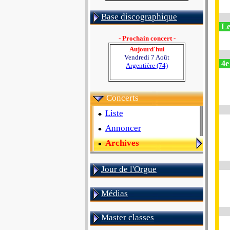
Base discographique
Le
- Prochain concert -
Aujourd'hui
Vendredi 7 Août
4e 
Argentière (74)
Concerts
Liste
Annoncer
Archives
Jour de l'Orgue
Médias
Master classes