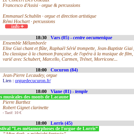
Francesco d'Assisi · orgue & percussions
Emmanuel Schublin · orgue et direction artistique
Rémi Hochart · percussions
18:30
Vars (05) -
centre oecumenique
Ensemble Mélamborée
Elise Giai chant et flûte, Raphaël Sérié trompette, Jean-Baptiste Giai
Du classique à la chanson française, de l'opéra à la musique de film, 
varié avec Schubert, Marcello, Carmen, Trénet, Morricone...
18:00
Cucuron (84)
Jean-Pierre Lecaudey, orgue
Lien :
orguedecucuron.fr/
18:00
Viane (81) -
temple
s musicales des monts de Lacaune
Pierre Barthez
Robert Gignet clarinette
- Tarif: 10 €
18:00
Lorris (45)
stival ”Les métamorphoses de l'orgue de Lorris”
”After dark, a midnight fantasia”