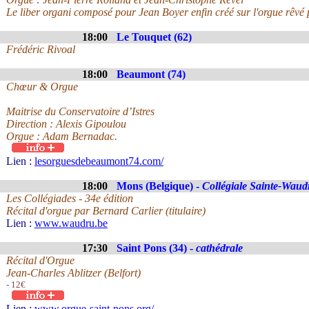
Le liber organi composé pour Jean Boyer enfin créé sur l'orgue rêvé 
18:00
Le Touquet (62)
Frédéric Rivoal
18:00
Beaumont (74)
Chœur & Orgue
Maitrise du Conservatoire d’Istres
Direction : Alexis Gipoulou
Orgue : Adam Bernadac.
Lien :
lesorguesdebeaumont74.com/
18:00
Mons (Belgique) -
Collégiale Sainte-Waud
Les Collégiades - 34e édition
Récital d'orgue par Bernard Carlier (titulaire)
Lien :
www.waudru.be
17:30
Saint Pons (34) -
cathédrale
Récital d'Orgue
Jean-Charles Ablitzer (Belfort)
- 12€
Lien :
www.orgue-saint-pons.org/