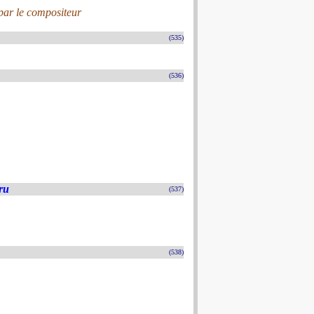
par le compositeur
(535)
(536)
ru
(537)
(538)