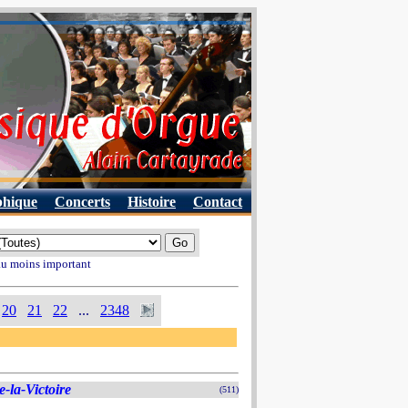
phique
Concerts
Histoire
Contact
 au moins important
20
21
22
...
2348
-la-Victoire
(511)