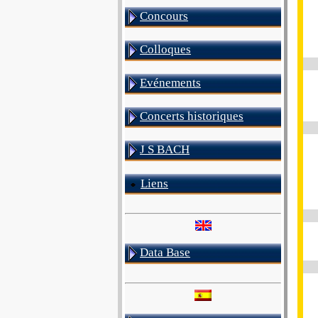
Concours
Colloques
Evénements
Concerts historiques
J S BACH
Liens
Data Base