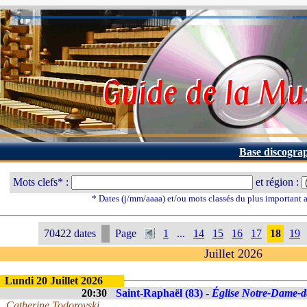
Base discogra
Mots clefs* :
et région :
* Dates (j/mm/aaaa) et/ou mots classés du plus important
70422 dates
Page
1
...
14
15
16
17
18
19
Juillet 2026
Lundi 20 Juillet 2026
20:30
Saint-Raphaël (83) -
Église Notre-Dame-de
Catherine Todorovski