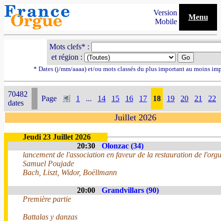
Version
Menu
Mobile
Mots clefs* :
et région :
* Dates (j/mm/aaaa) et/ou mots classés du plus important au moins im
70482
Page
1
...
14
15
16
17
18
19
20
21
22
dates
Juillet 2026
Jeudi 23 Juillet 2026
20:30
Olonzac (34)
lancement de l'association en faveur de la restauration de l'org
Samuel Poujade
Bach, Liszt, Widor, Boëllmann
20:00
Grandvillars (90)
Première partie
Battalas y danzas