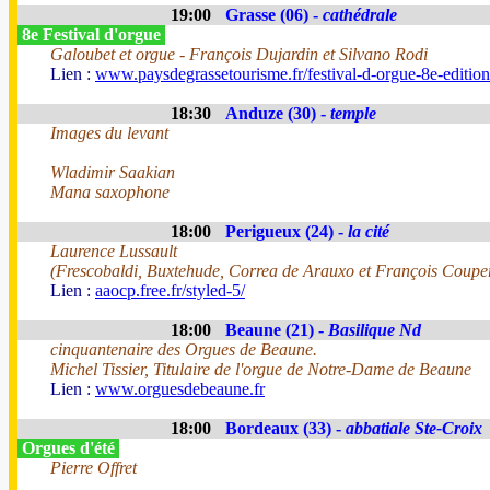
19:00
Grasse (06) -
cathédrale
8e Festival d'orgue
Galoubet et orgue - François Dujardin et Silvano Rodi
Lien :
www.paysdegrassetourisme.fr/festival-d-orgue-8e-editio
18:30
Anduze (30) -
temple
Images du levant
Wladimir Saakian
Mana saxophone
18:00
Perigueux (24) -
la cité
Laurence Lussault
(Frescobaldi, Buxtehude, Correa de Arauxo et François Coupe
Lien :
aaocp.free.fr/styled-5/
18:00
Beaune (21) -
Basilique Nd
cinquantenaire des Orgues de Beaune.
Michel Tissier, Titulaire de l'orgue de Notre-Dame de Beaune
Lien :
www.orguesdebeaune.fr
18:00
Bordeaux (33) -
abbatiale Ste-Croix
Orgues d'été
Pierre Offret