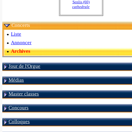
Senlis (60)
cathedrale
Concerts
Liste
Annoncer
Archives
Jour de l'Orgue
Médias
Master classes
Concours
Colloques