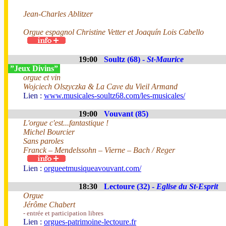
Jean-Charles Ablitzer
Orgue espagnol Christine Vetter et Joaquín Lois Cabello
19:00
Soultz (68) -
St-Maurice
”Jeux Divins”
orgue et vin
Wojciech Olszyczka & La Cave du Vieil Armand
Lien :
www.musicales-soultz68.com/les-musicales/
19:00
Vouvant (85)
L'orgue c'est...fantastique !
Michel Bourcier
Sans paroles
Franck – Mendelssohn – Vierne – Bach / Reger
Lien :
orgueetmusiqueavouvant.com/
18:30
Lectoure (32) -
Eglise du St-Esprit
Orgue
Jérôme Chabert
- entrée et participation libres
Lien :
orgues-patrimoine-lectoure.fr