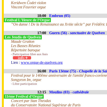
Keridwen Codet violon
Vincent Feuvrier orgue
18:00
Embrun (05)
Festival L’Heure de l’Orgue
”On danse ! De la Renaissance au Xviiie siècle” par Frédéric I
17:00
Guern (56) -
sanctuaire de Quelven
Les Jeudis de Quelven
Maude Gratton
Les Basses Réunies
Répertoire baroque
- Participation libre aux frais
Lien :
www.orgue-de-quelven.org
16:00
Paris 13ème (75) -
Chapelle de la Sal
Festival pour le 140ème anniversaire de l'amitié franco-coréen
Songyeon Im, orgue
- Libre participation
12:15
Moulins (03) -
cathédrale
11ème Festival d’Orgue
Concert par Stan Theodas
du Conservatoire National Supérieur de Paris