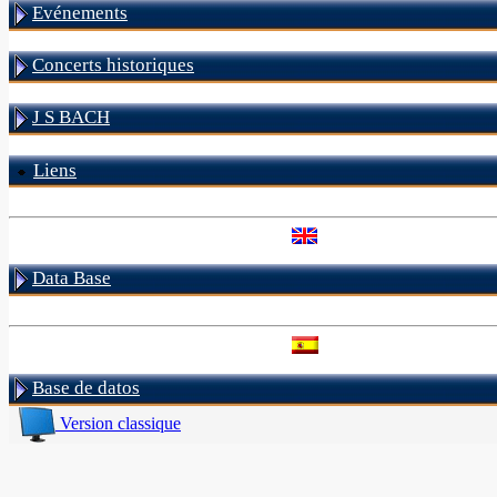
Evénements
Concerts historiques
J S BACH
Liens
Data Base
Base de datos
Version classique