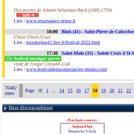
Des œuvres de Johann Sebastian Bach (1685-1750)
Lien :
www.renaissance-orgue.fr
18:00
Blois (41) -
Saint-Pierre de Cabocho
Chase Olson (Usa)
Lien :
jeuxdorgue41.free.fr/festival-2022.html
17:30
Saint-Malo (35) -
Sainte Croix à St-
55e festival musique sacrée
visite de l'orgue Cavaillé-Coll
Lien :
www.festivaldemusiquesacree-stmalo.com/
70482
Page
1
...
14
15
16
17
18
19
20
21
22
dates
Base discographique
- Prochain concert -
Aujourd'hui
Dimanche 9 Août