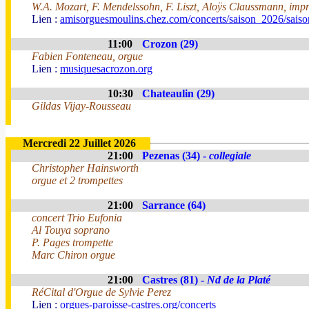
W.A. Mozart, F. Mendelssohn, F. Liszt, Aloÿs Claussmann, impr
Lien :
amisorguesmoulins.chez.com/concerts/saison_2026/sais
11:00
Crozon (29)
Fabien Fonteneau, orgue
Lien :
musiquesacrozon.org
10:30
Chateaulin (29)
Gildas Vijay-Rousseau
Mercredi 22 Juillet 2026
21:00
Pezenas (34) -
collegiale
Christopher Hainsworth
orgue et 2 trompettes
21:00
Sarrance (64)
concert Trio Eufonia
Al Touya soprano
P. Pages trompette
Marc Chiron orgue
21:00
Castres (81) -
Nd de la Platé
RéCital d'Orgue de Sylvie Perez
Lien :
orgues-paroisse-castres.org/concerts