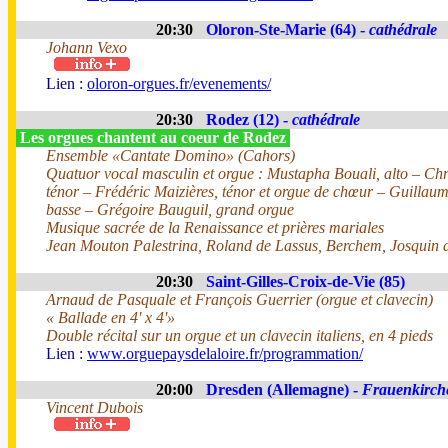
20:30
Oloron-Ste-Marie (64) -
cathédrale
Johann Vexo
Lien :
oloron-orgues.fr/evenements/
20:30
Rodez (12) -
cathédrale
Les orgues chantent au coeur de Rodez
Ensemble «Cantate Domino» (Cahors)
Quatuor vocal masculin et orgue : Mustapha Bouali, alto – Chri
ténor – Frédéric Maizières, ténor et orgue de chœur – Guillau
basse – Grégoire Bauguil, grand orgue
Musique sacrée de la Renaissance et prières mariales
Jean Mouton Palestrina, Roland de Lassus, Berchem, Josquin d
20:30
Saint-Gilles-Croix-de-Vie (85)
Arnaud de Pasquale et François Guerrier (orgue et clavecin)
« Ballade en 4' x 4'»
Double récital sur un orgue et un clavecin italiens, en 4 pieds
Lien :
www.orguepaysdelaloire.fr/programmation/
20:00
Dresden (Allemagne) -
Frauenkirch
Vincent Dubois