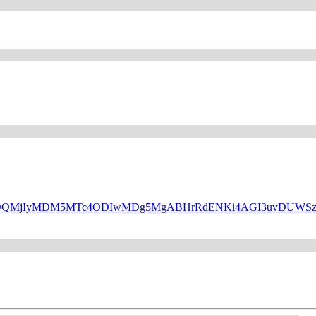
HBfaWQQMjIyMDM5MTc4ODIwMDg5MgABHrRdENKi4AGI3uvDUW