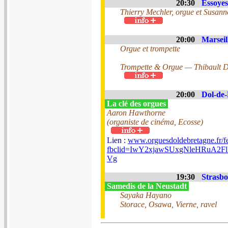
20:30
Essoyes
Thierry Mechler, orgue et Susann
20:00
Marseil
Orgue et trompette
Trompette & Orgue — Thibault D
20:00
Dol-de-
La clé des orgues
Aaron Hawthorne
(organiste de cinéma, Ecosse)
Lien :
www.orguesdoldebretagne.fr/fe
fbclid=IwY2xjawSUxgNleHRu
Vg
19:30
Strasbo
Samedis de la Neustadt
Sayaka Hayano
Storace, Osawa, Vierne, ravel