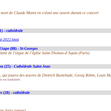
 mort de Claude Monet en créant une oeuvre durant ce concert
1) -
cathédrale
al-2022.html
Etape (88) -
St-Georges
laire de l’orgue de l’église Saint-Thomas-d’Aquin (Paris)
n (25) -
Cathédrale Saint-Jean
ire, qui jouera des œuvres de Dietrich Buxtehude, Georg Böhm, Louis 
is est souhaitée.
s (28) -
cathédrale
an Jarry (orgue)