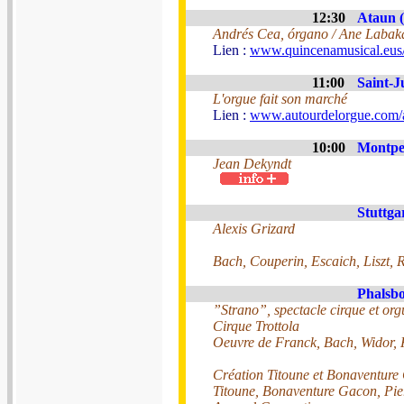
12:30
Ataun 
Andrés Cea, órgano / Ane Labaka 
Lien :
www.quincenamusical.eus
11:00
Saint-J
L'orgue fait son marché
Lien :
www.autourdelorgue.com/a
10:00
Montpel
Jean Dekyndt
Stuttga
Alexis Grizard
Bach, Couperin, Escaich, Liszt, 
Phalsbo
”Strano”, spectacle cirque et org
Cirque Trottola
Oeuvre de Franck, Bach, Widor, K
Création Titoune et Bonaventure
Titoune, Bonaventure Gacon, Pie