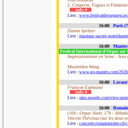
L. Couperin, Fugues et Fantaisie
Lien :
www.festivaldesorguescava
16:00
Paris (7
Damin Spritzer
Lien :
musique-sacree-notredamed
16:00
Mantes 
Festival International d'Orgue sur 
Impressionnisme en Seine - Jeux 
Maximilien Wang
Lien :
www.go-mantes.com/2026
16:00
Lavaur 
François Espinasse
Lien :
sites.google.com/view/am
16:00
Romainm
(16h : Orgue Alain, 17h : Abbatia
Vincent Thévenaz (sur les deux o
Lien :
concerts-romainmotier.ch/c