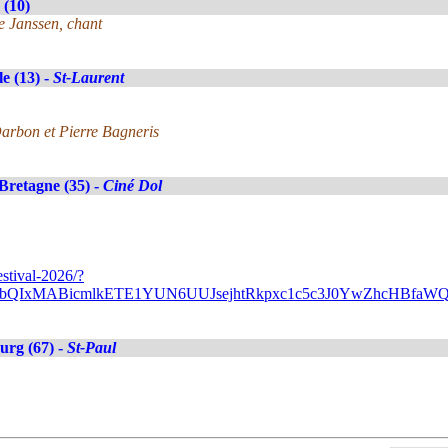
 (10)
e Janssen, chant
le (13) -
St-Laurent
arbon et Pierre Bagneris
Bretagne (35) -
Ciné Dol
stival-2026/?
A2FlbQIxMABicmlkETE1YUN6UUJsejhtRkpxc1c5c3J0YwZhc
urg (67) -
St-Paul