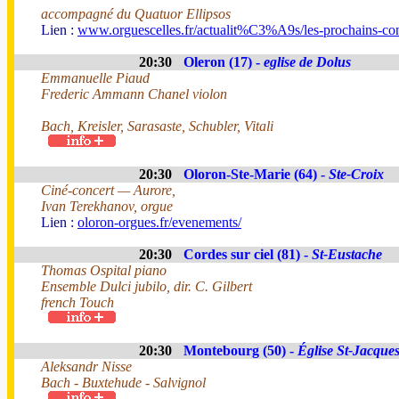
accompagné du Quatuor Ellipsos
Lien :
www.orguescelles.fr/actualit%C3%A9s/les-prochains-con
20:30
Oleron (17) -
eglise de Dolus
Emmanuelle Piaud
Frederic Ammann Chanel violon
Bach, Kreisler, Sarasaste, Schubler, Vitali
20:30
Oloron-Ste-Marie (64) -
Ste-Croix
Ciné-concert — Aurore,
Ivan Terekhanov, orgue
Lien :
oloron-orgues.fr/evenements/
20:30
Cordes sur ciel (81) -
St-Eustache
Thomas Ospital piano
Ensemble Dulci jubilo, dir. C. Gilbert
french Touch
20:30
Montebourg (50) -
Église St-Jacque
Aleksandr Nisse
Bach - Buxtehude - Salvignol