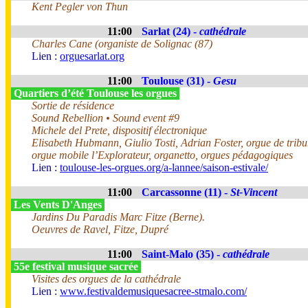
Kent Pegler von Thun
11:00
Sarlat (24) -
cathédrale
Charles Cane (organiste de Solignac (87)
Lien :
orguesarlat.org
11:00
Toulouse (31) -
Gesu
Quartiers d’été Toulouse les orgues
Sortie de résidence
Sound Rebellion • Sound event #9
Michele del Prete, dispositif électronique
Elisabeth Hubmann, Giulio Tosti, Adrian Foster, orgue de trib
orgue mobile l’Explorateur, organetto, orgues pédagogiques
Lien :
toulouse-les-orgues.org/a-lannee/saison-estivale/
11:00
Carcassonne (11) -
St-Vincent
Les Vents D'Anges
Jardins Du Paradis Marc Fitze (Berne).
Oeuvres de Ravel, Fitze, Dupré
11:00
Saint-Malo (35) -
cathédrale
55e festival musique sacrée
Visites des orgues de la cathédrale
Lien :
www.festivaldemusiquesacree-stmalo.com/