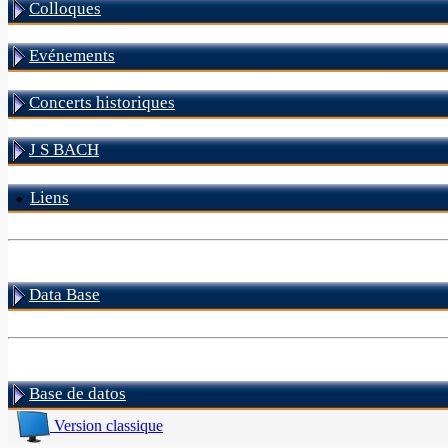
Colloques
Evénements
Concerts historiques
J S BACH
Liens
Data Base
Base de datos
Version classique