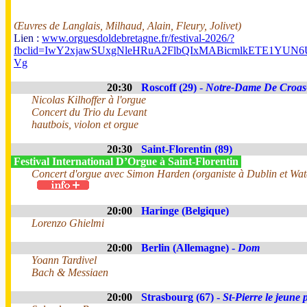
Œuvres de Langlais, Milhaud, Alain, Fleury, Jolivet)
Lien :
www.orguesdoldebretagne.fr/festival-2026/?
fbclid=IwY2xjawSUxgNleHRuA2FlbQIxMABicmlkETE1Y
Vg
20:30
Roscoff (29) -
Notre-Dame De Croas
Nicolas Kilhoffer à l'orgue
Concert du Trio du Levant
hautbois, violon et orgue
20:30
Saint-Florentin (89)
Festival International D’Orgue à Saint-Florentin
Concert d'orgue avec Simon Harden (organiste à Dublin et Wate
20:00
Haringe (Belgique)
Lorenzo Ghielmi
20:00
Berlin (Allemagne) -
Dom
Yoann Tardivel
Bach & Messiaen
20:00
Strasbourg (67) -
St-Pierre le jeune 