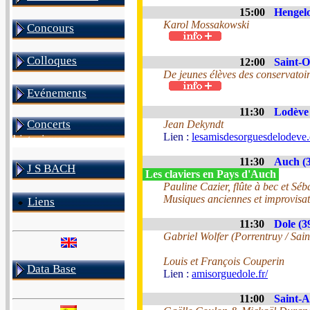
15:00
Hengelo
Karol Mossakowski
Concours
Colloques
12:00
Saint-O
De jeunes élèves des conservatoir
Evénements
11:30
Lodève 
Concerts
Jean Dekyndt
Lien :
lesamisdesorguesdelodeve.
historiques
11:30
Auch (3
J S BACH
Les claviers en Pays d'Auch
Pauline Cazier, flûte à bec et S
Musiques anciennes et improvisat
Liens
11:30
Dole (3
Gabriel Wolfer (Porrentruy / Sai
Louis et François Couperin
Data Base
Lien :
amisorguedole.fr/
11:00
Saint-A