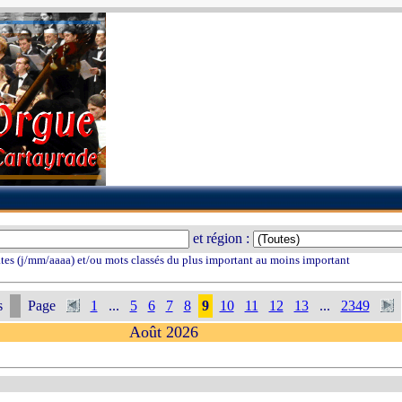
et région :
tes (j/mm/aaaa) et/ou mots classés du plus important au moins important
s
Page
1
...
5
6
7
8
9
10
11
12
13
...
2349
Août 2026