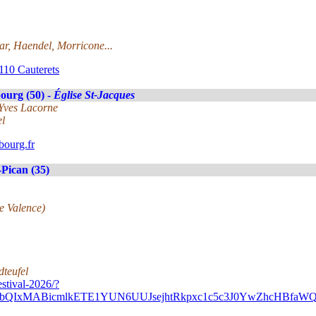
r, Haendel, Morricone...
110 Cauterets
ourg (50) -
Église St-Jacques
-Yves Lacorne
el
ourg.fr
Pican (35)
de Valence)
dteufel
stival-2026/?
A2FlbQIxMABicmlkETE1YUN6UUJsejhtRkpxc1c5c3J0YwZhc