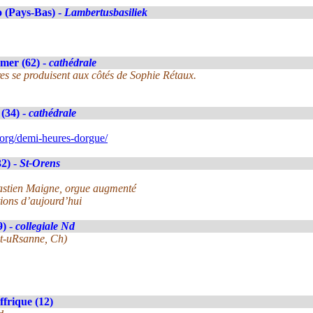
 (Pays-Bas) -
Lambertusbasiliek
mer (62) -
cathédrale
es se produisent aux côtés de Sophie Rétaux.
(34) -
cathédrale
org/demi-heures-dorgue/
2) -
St-Orens
ébastien Maigne, orgue augmenté
ions d’aujourd’hui
9) -
collegiale Nd
nt-uRsanne, Ch)
ffrique (12)