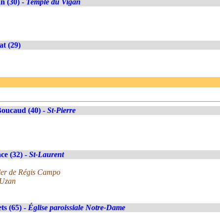
n (30) -
Temple du Vigan
at (29)
oucaud (40) -
St-Pierre
ce (32) -
St-Laurent
ler de Régis Campo
 Uzan
ts (65) -
Église paroissiale Notre-Dame