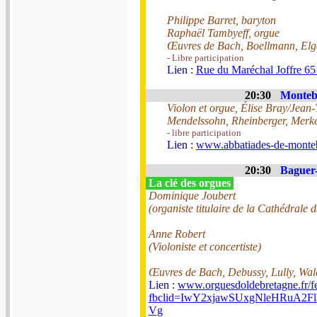
Philippe Barret, baryton
Raphaël Tambyeff, orgue
Œuvres de Bach, Boellmann, Elga
- Libre participation
Lien :
Rue du Maréchal Joffre 65
20:30
Monteb
Violon et orgue, Élise Bray/Jean
Mendelssohn, Rheinberger, Merk
- libre participation
Lien :
www.abbatiades-de-monteb
20:30
Baguer-
La clé des orgues
Dominique Joubert
(organiste titulaire de la Cathédrale 
Anne Robert
(Violoniste et concertiste)
Œuvres de Bach, Debussy, Lully, Wal
Lien :
www.orguesdoldebretagne.fr/fe
fbclid=IwY2xjawSUxgNleHRu
Vg