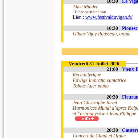
10:30
Le Viga
Alice Minder
- Libre participation
Lien :
www.festivalduvigan.fr/
10:30
Plouesc
Gildas Vijay Rousseau, orgue
Vendredi 31 Juillet 2026
21:00
Vieux-B
Recital lyrique
Edwige Imbratta cantatrice
Tobias Auer piano
20:30
Fleuran
Jean-Christophe Revel
Harmonices Mundi d’après Kelp
et l’astrophysicien Jean-Philippe
20:30
Cautere
Concert de Chant et Orgue