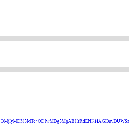
HBfaWQQMjIyMDM5MTc4ODIwMDg5MgABHrRdENKi4AGI3uvDUW