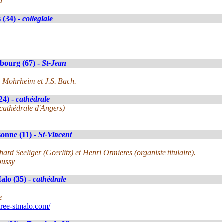
d
 (34) -
collegiale
bourg (67) -
St-Jean
. Mohrheim et J.S. Bach.
24) -
cathédrale
 cathédrale d'Angers)
onne (11) -
St-Vincent
rd Seeliger (Goerlitz) et Henri Ormieres (organiste titulaire).
bussy
alo (35) -
cathédrale
e
ree-stmalo.com/