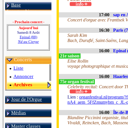
Base
discographique
17:00
sap en 
Concert d'orgue avec Frantisek V
- Prochain concert -
Aujourd'hui
16:30
Paris (7
Samedi 8 Août
Sarah Kim
Epinal (88)
Bach, Duruflé, Saint-Saëns, Lang
Nd au Cierge
16:00
Epinal 
21e saison
Concerts
Elise Rollin
voyage photographique et musica
Liste
Annoncer
16:00
Haarlem
75e organ festival
Archives
Celebrity recital: Concert door 
Lien :
organfestival.nl/pro
Jour de l'Orgue
nA4_aem_5FfZmumybm_c_JL-
Médias
16:00
Île-de-B
Blandine Piccinini organiste, tit
Vivaldi, Reincken, Bach, Massene
Master classes