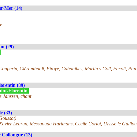
r-Mer (14)
e
au (29)
»
ouperin, Clérambault, Piroye, Cabanilles, Martin y Coll, Facoli, Purc
lorentin (89)
aint-Florentin
e Janssen, chant
e (33)
 Goussot)
 Xavier Lebrun, Messaouda Hartmans, Cecile Cortot, Ulysse le Guillou
 Collongue (13)