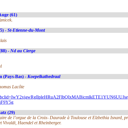
Auge (61)
anicek.
5) -
St-Etienne-du-Mont
lais
(88) -
Nd au Cierge
l
 (Pays-Bas) -
Koepelkathedraal
Thomas Lacôte
gram/?fbclid=IwY2xjawRgIlpleHRuA2FlbQIxMABicmlkETE1YU
qF9Y5g
atz (29)
ulaire de l’orgue de la Croix- Daurade à Toulouse et Elzbethia Isnard, p
t Vivaldi, Haendel et Rheinberger.