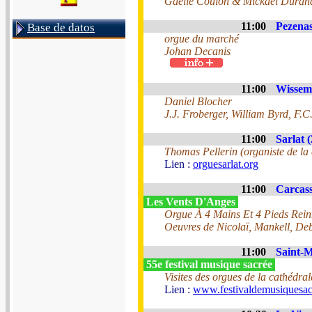
Gaëlle Coulon & Mickaël Duran
11:00
Pezenas
Base de datos
orgue du marché
Johan Decanis
11:00
Wissem
Daniel Blocher
J.J. Froberger, William Byrd, F.C
11:00
Sarlat (
Thomas Pellerin (organiste de la
Lien :
orguesarlat.org
11:00
Carcass
Les Vents D'Anges
Orgue À 4 Mains Et 4 Pieds Reinha
Oeuvres de Nicolaï, Mankell, De
11:00
Saint-M
55e festival musique sacrée
Visites des orgues de la cathédral
Lien :
www.festivaldemusiquesac