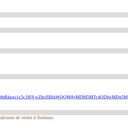
N6UUJsejhtRkpxc1c5c3J0YwZhcHBfaWQQMjIyMDM5MTc4ODIwMDg
rofesseur de violon à Toulouse.