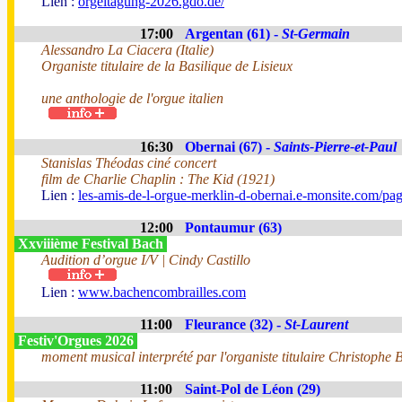
Lien :
orgeltagung-2026.gdo.de/
17:00
Argentan (61) -
St-Germain
Alessandro La Ciacera (Italie)
Organiste titulaire de la Basilique de Lisieux
une anthologie de l'orgue italien
16:30
Obernai (67) -
Saints-Pierre-et-Paul
Stanislas Théodas ciné concert
film de Charlie Chaplin : The Kid (1921)
Lien :
les-amis-de-l-orgue-merklin-d-obernai.e-monsite.com/pa
12:00
Pontaumur (63)
Xxviiième Festival Bach
Audition d’orgue I/V | Cindy Castillo
Lien :
www.bachencombrailles.com
11:00
Fleurance (32) -
St-Laurent
Festiv'Orgues 2026
moment musical interprété par l'organiste titulaire Christophe B
11:00
Saint-Pol de Léon (29)