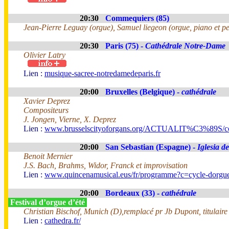
20:30
Commequiers (85)
Jean-Pierre Leguay (orgue), Samuel liegeon (orgue, piano et pe
20:30
Paris (75) -
Cathédrale Notre-Dame
Olivier Latry
Lien :
musique-sacree-notredamedeparis.fr
20:00
Bruxelles (Belgique) -
cathédrale
Xavier Deprez
Compositeurs
J. Jongen, Vierne, X. Deprez
Lien :
www.brusselscityoforgans.org/ACTUALIT%C3%89S/con
20:00
San Sebastian (Espagne) -
Iglesia d
Benoit Mernier
J.S. Bach, Brahms, Widor, Franck et improvisation
Lien :
www.quincenamusical.eus/fr/programme?c=cycle-dorgu
20:00
Bordeaux (33) -
cathédrale
Festival d’orgue d’été
Christian Bischof, Munich (D),remplacé pr Jb Dupont, titulaire
Lien :
cathedra.fr/