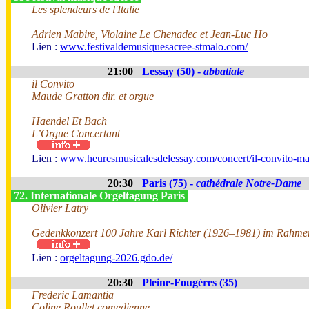
Les splendeurs de l'Italie
Adrien Mabire, Violaine Le Chenadec et Jean-Luc Ho
Lien :
www.festivaldemusiquesacree-stmalo.com/
21:00
Lessay (50) -
abbatiale
il Convito
Maude Gratton dir. et orgue
Haendel Et Bach
L’Orgue Concertant
Lien :
www.heuresmusicalesdelessay.com/concert/il-convito-ma
20:30
Paris (75) -
cathédrale Notre-Dame
72. Internationale Orgeltagung Paris
Olivier Latry
Gedenkkonzert 100 Jahre Karl Richter (1926–1981) im Rahmen
Lien :
orgeltagung-2026.gdo.de/
20:30
Pleine-Fougères (35)
Frederic Lamantia
Coline Roullet comedienne