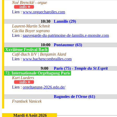
Noé Brencklé - orgue
Lien :
www.orguecharolles.com
10:30
Lannilis (29)
Laurent-Martin Schmit
Cäcilia Boyer soprano
Lien :
sauvegarde-du-patrimoine-de-lannilis.e-monsite.com
10:00
Pontaumur (63)
Xxviiième Festival Bach
Café-Bach Ii/V | Benjamin Alard
Lien :
www.bachencombrailles.com
9:00
Paris (75) -
Temple du St Esprit
72. Internationale Orgeltagung Paris
Kurt Lueders
Lien :
orgeltagung-2026.gdo.de/
Bagnoles de l'Orne (61)
Frantisek Vanicek
Mardi 4 Août 2026