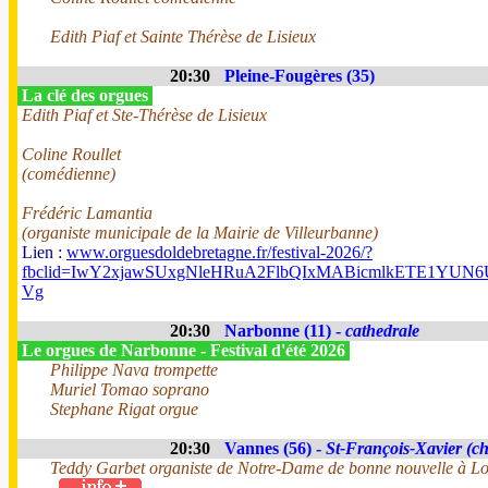
Edith Piaf et Sainte Thérèse de Lisieux
20:30
Pleine-Fougères (35)
La clé des orgues
Edith Piaf et Ste-Thérèse de Lisieux
Coline Roullet
(comédienne)
Frédéric Lamantia
(organiste municipale de la Mairie de Villeurbanne)
Lien :
www.orguesdoldebretagne.fr/festival-2026/?
fbclid=IwY2xjawSUxgNleHRuA2FlbQIxMABicmlkETE1Y
Vg
20:30
Narbonne (11) -
cathedrale
Le orgues de Narbonne - Festival d'été 2026
Philippe Nava trompette
Muriel Tomao soprano
Stephane Rigat orgue
20:30
Vannes (56) -
St-François-Xavier (ch
Teddy Garbet organiste de Notre-Dame de bonne nouvelle à Lo