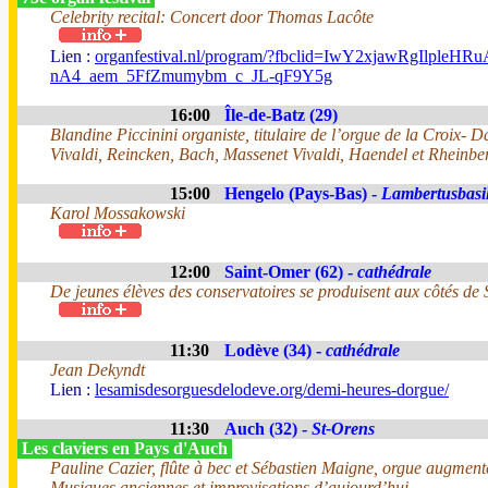
Celebrity recital: Concert door Thomas Lacôte
Lien :
organfestival.nl/program/?fbclid=IwY2xjawR
nA4_aem_5FfZmumybm_c_JL-qF9Y5g
16:00
Île-de-Batz (29)
Blandine Piccinini organiste, titulaire de l’orgue de la Croix- 
Vivaldi, Reincken, Bach, Massenet Vivaldi, Haendel et Rheinber
15:00
Hengelo (Pays-Bas) -
Lambertusbasil
Karol Mossakowski
12:00
Saint-Omer (62) -
cathédrale
De jeunes élèves des conservatoires se produisent aux côtés de
11:30
Lodève (34) -
cathédrale
Jean Dekyndt
Lien :
lesamisdesorguesdelodeve.org/demi-heures-dorgue/
11:30
Auch (32) -
St-Orens
Les claviers en Pays d'Auch
Pauline Cazier, flûte à bec et Sébastien Maigne, orgue augment
Musiques anciennes et improvisations d’aujourd’hui