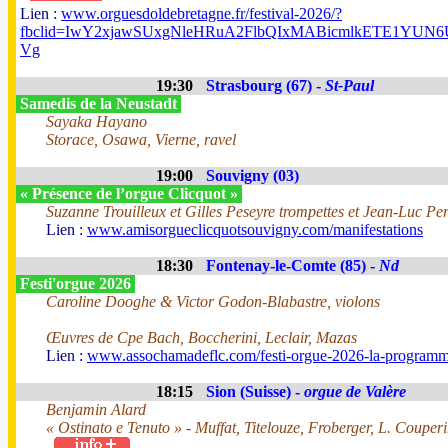
Lien :
www.orguesdoldebretagne.fr/festival-2026/?
fbclid=IwY2xjawSUxgNleHRuA2FlbQIxMABicmlkETE1Y
Vg
19:30
Strasbourg (67) -
St-Paul
Samedis de la Neustadt
Sayaka Hayano
Storace, Osawa, Vierne, ravel
19:00
Souvigny (03)
« Présence de l’orgue Clicquot »
Suzanne Trouilleux et Gilles Peseyre trompettes et Jean-Luc Per
Lien :
www.amisorgueclicquotsouvigny.com/manifestations
18:30
Fontenay-le-Comte (85) -
Nd
Festi'orgue 2026
Caroline Dooghe & Victor Godon-Blabastre, violons
Œuvres de Cpe Bach, Boccherini, Leclair, Mazas
Lien :
www.assochamadeflc.com/festi-orgue-2026-la-programm
18:15
Sion (Suisse) -
orgue de Valère
Benjamin Alard
« Ostinato e Tenuto » - Muffat, Titelouze, Froberger, L. Coupe