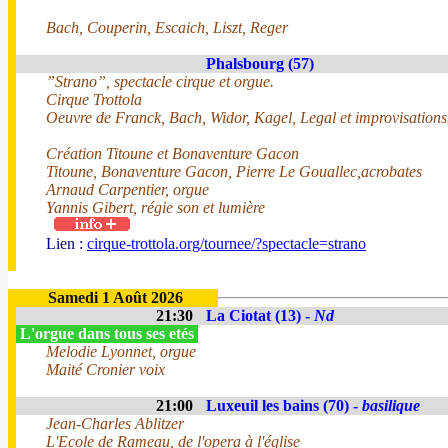
Bach, Couperin, Escaich, Liszt, Reger
Phalsbourg (57)
”Strano”, spectacle cirque et orgue.
Cirque Trottola
Oeuvre de Franck, Bach, Widor, Kagel, Legal et improvisations
Création Titoune et Bonaventure Gacon
Titoune, Bonaventure Gacon, Pierre Le Gouallec,acrobates
Arnaud Carpentier, orgue
Yannis Gibert, régie son et lumière
Lien :
cirque-trottola.org/tournee/?spectacle=strano
Samedi 1 Août 2026
21:30
La Ciotat (13) -
Nd
L'orgue dans tous ses etés
Melodie Lyonnet, orgue
Maité Cronier voix
21:00
Luxeuil les bains (70) -
basilique
Jean-Charles Ablitzer
L'Ecole de Rameau, de l'opera à l'église