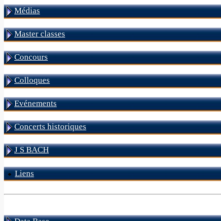
Médias
Master classes
Concours
Colloques
Evénements
Concerts historiques
J S BACH
Liens