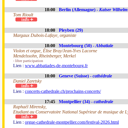
18:00
Berlin (Allemagne) -
Kaiser Wilhelm
Tom Rioult
18:00
Pleyben (29)
Margaux Dubois-Lafaye, organiste
18:00
Montebourg (50) -
Abbatiale
Violon et orgue, Élise Bray/Jean-Yves Lacorne
Mendelssohn, Rheinberger, Merkel
- libre participation
Lien :
www.abbatiades-de-montebourg.fr
18:00
Geneve (Suisse) -
cathédrale
Daniel Zaretsky
Lien :
concerts-cathedrale.ch/prochains-concerts/
17:45
Montpellier (34) -
cathedrale
Raphaël Mirensky,
Etudiant au Conservatoire National Supérieur de musique de 
Lien :
orgue-cathedrale-montpellier.com/festival-2026.html