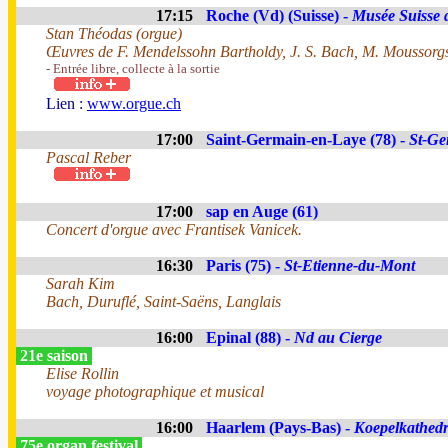
17:15
Roche (Vd) (Suisse) -
Musée Suisse 
Stan Théodas (orgue)
Œuvres de F. Mendelssohn Bartholdy, J. S. Bach, M. Moussorgsk
- Entrée libre, collecte à la sortie
Lien :
www.orgue.ch
17:00
Saint-Germain-en-Laye (78) -
St-Ge
Pascal Reber
17:00
sap en Auge (61)
Concert d'orgue avec Frantisek Vanicek.
16:30
Paris (75) -
St-Etienne-du-Mont
Sarah Kim
Bach, Duruflé, Saint-Saëns, Langlais
16:00
Epinal (88) -
Nd au Cierge
21e saison
Elise Rollin
voyage photographique et musical
16:00
Haarlem (Pays-Bas) -
Koepelkathedr
75e organ festival