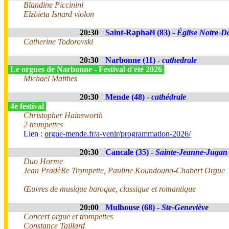
Blandine Piccinini
Elzbieta Isnard violon
20:30
Saint-Raphaël (83) -
Église Notre-Da
Catherine Todorovski
20:30
Narbonne (11) -
cathedrale
Le orgues de Narbonne - Festival d'été 2026
Michaël Matthes
20:30
Mende (48) -
cathédrale
4e festival
Christopher Hainsworth
2 trompettes
Lien :
orgue-mende.fr/a-venir/programmation-2026/
20:30
Cancale (35) -
Sainte-Jeanne-Jugan
Duo Horme
Jean PradèRe Trompette, Pauline Koundouno-Chabert Orgue
Œuvres de musique baroque, classique et romantique
20:00
Mulhouse (68) -
Ste-Geneviève
Concert orgue et trompettes
Constance Taillard