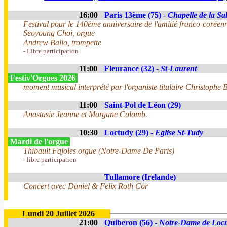
16:00
Paris 13ème (75) -
Chapelle de la Sal
Festival pour le 140ème anniversaire de l'amitié franco-coréen
Seoyoung Choi, orgue
Andrew Balio, trompette
- Libre participation
11:00
Fleurance (32) -
St-Laurent
Festiv'Orgues 2026
moment musical interprété par l'organiste titulaire Christophe B
11:00
Saint-Pol de Léon (29)
Anastasie Jeanne et Morgane Colomb.
10:30
Loctudy (29) -
Eglise St-Tudy
Mardi de l'orgue
Thibault Fajoles orgue (Notre-Dame De Paris)
- libre participation
Tullamore (Irelande)
Concert avec Daniel & Felix Roth Cor
Lundi 20 Juillet 2026
21:00
Quiberon (56) -
Notre-Dame de Loc