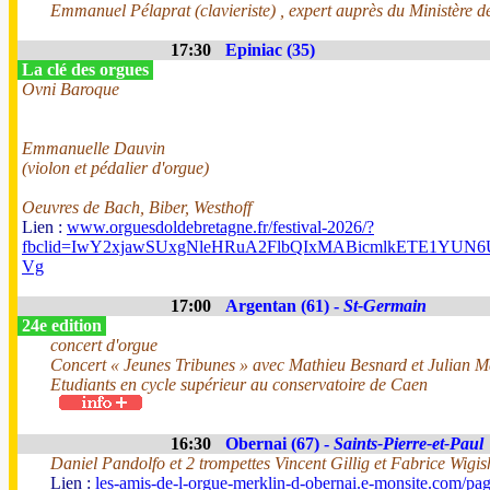
Emmanuel Pélaprat (clavieriste) , expert auprès du Ministère de
17:30
Epiniac (35)
La clé des orgues
Ovni Baroque
Emmanuelle Dauvin
(violon et pédalier d'orgue)
Oeuvres de Bach, Biber, Westhoff
Lien :
www.orguesdoldebretagne.fr/festival-2026/?
fbclid=IwY2xjawSUxgNleHRuA2FlbQIxMABicmlkETE1Y
Vg
17:00
Argentan (61) -
St-Germain
24e edition
concert d'orgue
Concert « Jeunes Tribunes » avec Mathieu Besnard et Julian 
Etudiants en cycle supérieur au conservatoire de Caen
16:30
Obernai (67) -
Saints-Pierre-et-Paul
Daniel Pandolfo et 2 trompettes Vincent Gillig et Fabrice Wigis
Lien :
les-amis-de-l-orgue-merklin-d-obernai.e-monsite.com/pa