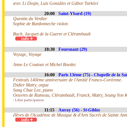
avec Li Deqin, Luis Gonzáles et Gábor Tarkövi
20:00
Saint-Ybard (19)
Quentin du Verdier
Sophie de Bardonneche violon
Bach, Jacquet de la Guerre et Clérambault
18:30
Fouesnant (29)
Voyage, Voyage
Anne Le Coutour et Michel Boedec
16:00
Paris 13ème (75) -
Chapelle de la Sal
Festivals 140ème anniversaire de l'Amitié Franco-Coréenne.
Didier Matry, orgue
Sung Chae Lee, piano
Oeuvres de Rameau, Clérambault, Franck, Matry, Seung Yon K
- Libre participation
11:15
Auray (56) -
St-Gildas
élèves de l'Académie de Musique & d'Arts Sacrés de Sainte An