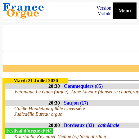
Version
Menu
Mobile
Mardi 21 Juillet 2026
20:30
Commequiers (85)
Véronique Le Guen (orgue), Anne Lavaux (danseuse chorégra
20:30
Saujon (17)
Gaëlle Haudebourg flûte traversière
Judicaëlle Bureau orgue
20:00
Bordeaux (33) -
cathédrale
Festival d’orgue d’été
Konstantin Reymaier, Vienne (A) Stephansdom