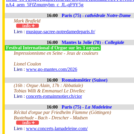
nA4_aem_5FfZmumybm_c_JL-qF9Y5g
16:00
Paris (75) -
cathédrale Notre-Dame
Mark Brafield
Lien :
musique-sacree-notredamedeparis.fr/
16:00
Mantes la Jolie (78) -
Collegiale
Festival International d'Orgue sur les 3 orgues
Impressionnisme en Seine - Jeux de couleurs
Lionel Coulon
Lien :
www.go-mantes.com/2026
16:00
Romainmôtier (Suisse)
(16h : Orgue Alain, 17h : Abbatiale)
Tobias Willi & Emmanuel Le Divellec
Lien :
concerts-romainmotier.ch/cior
16:00
Paris (75) -
La Madeleine
Récital d'orgue par Friedhelm Flamme (Göttingen)
Buxtehude - Bach - Drescher - Madsen
Lien :
www.concerts-lamadeleine.com/