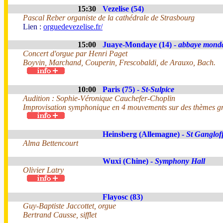
15:30
Vezelise (54)
Pascal Reber organiste de la cathédrale de Strasbourg
Lien :
orguedevezelise.fr/
15:00
Juaye-Mondaye (14) -
abbaye mond
Concert d'orgue par Henri Paget
Boyvin, Marchand, Couperin, Frescobaldi, de Arauxo, Bach.
10:00
Paris (75) -
St-Sulpice
Audition : Sophie-Véronique Cauchefer-Choplin
Improvisation symphonique en 4 mouvements sur des thèmes gr
Heinsberg (Allemagne) -
St Ganglof
Alma Bettencourt
Wuxi (Chine) -
Symphony Hall
Olivier Latry
Flayosc (83)
Guy-Baptiste Jaccottet, orgue
Bertrand Causse, sifflet