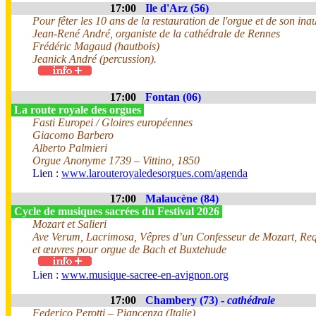
17:00
Ile d'Arz (56)
Pour fêter les 10 ans de la restauration de l'orgue et de son ina
Jean-René André, organiste de la cathédrale de Rennes
Frédéric Magaud (hautbois)
Jeanick André (percussion).
17:00
Fontan (06)
La route royale des orgues
Fasti Europei / Gloires européennes
Giacomo Barbero
Alberto Palmieri
Orgue Anonyme 1739 – Vittino, 1850
Lien :
www.larouteroyaledesorgues.com/agenda
17:00
Malaucène (84)
Cycle de musiques sacrées du Festival 2026
Mozart et Salieri
Ave Verum, Lacrimosa, Vêpres d’un Confesseur de Mozart, Req
et œuvres pour orgue de Bach et Buxtehude
Lien :
www.musique-sacree-en-avignon.org
17:00
Chambery (73) -
cathédrale
Federico Perotti – Piancenza (Italie)