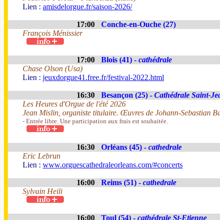
Lien :
amisdelorgue.fr/saison-2026/
17:00
Conche-en-Ouche (27)
François Ménissier
17:00
Blois (41) -
cathédrale
Chase Olson (Usa)
Lien :
jeuxdorgue41.free.fr/festival-2022.html
16:30
Besançon (25) -
Cathédrale Saint-Je
Les Heures d'Orgue de l'été 2026
Jean Mislin, organiste titulaire. Œuvres de Johann-Sebastian B
- Entrée libre. Une participation aux frais est souhaitée.
16:30
Orléans (45) -
cathedrale
Eric Lebrun
Lien :
www.orguescathedraleorleans.com/#concerts
16:00
Reims (51) -
cathedrale
Sylvain Heili
16:00
Toul (54) -
cathédrale St-Etienne