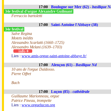
17:00
Boulogne sur Mer (62) -
basilique N
34e festival d'orgue Alexandre Guilmant
Ferruccio bartoletti
17:00
Saint-Antoine l'Abbaye (38)
34e festival
Salve Regina
Motets inédits
Alessandro Scarlatti (1660–1725)
Alessandro Melani (1639–1703)
Lien :
www.amis-orgue-saint-antoine-abbaye.fr/
17:00
Alençon (61) -
Basilique Nd
10 ans de l'orgue Daldosso.
Pierre Offret
Bach
17:00
Luçon (85) -
cathédrale
Guillaume Marionneau, orgue
Patrice Pineau, trompette
Lien :
www.orguelucon.org