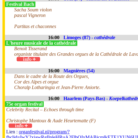
Festival Bach
Sacha Soum violon
pascal Vigneron
Partitas et chaconnes
16:00
Limoges (87) -
cathédrale
L'heure musicale de la cathédrale
Benoit Tisserand
organiste titulaire des Grandes orgues de la Cathédrale de Lav
16:00
Magnières (54)
Dans le cadre de la Route des Orgues,
Cor des Alpes et orgue
Choralp Lotharingia et Jean-Pierre Aniorte.
16:00
Haarlem (Pays-Bas) -
Koepelkathedr
75e organ festival
Celebrity Recital – Echoes through time
Christophe Mantoux & Aude Heurtematte (F)
Lien :
organfestival.nl/program/?
fbclid=IwY2xjawRgIlpleHRuA2FlbQIxMABicmlkETE1YUN