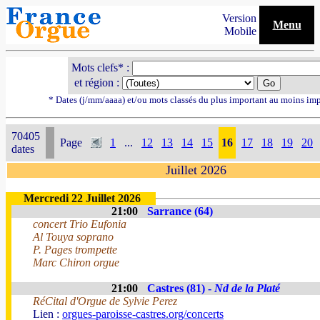
Version
Menu
Mobile
Mots clefs* :
et région :
* Dates (j/mm/aaaa) et/ou mots classés du plus important au moins im
70405
Page
1
...
12
13
14
15
16
17
18
19
20
dates
Juillet 2026
Mercredi 22 Juillet 2026
21:00
Sarrance (64)
concert Trio Eufonia
Al Touya soprano
P. Pages trompette
Marc Chiron orgue
21:00
Castres (81) -
Nd de la Platé
RéCital d'Orgue de Sylvie Perez
Lien :
orgues-paroisse-castres.org/concerts