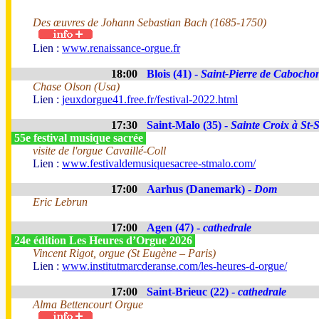
Des œuvres de Johann Sebastian Bach (1685-1750)
Lien :
www.renaissance-orgue.fr
18:00
Blois (41) -
Saint-Pierre de Cabocho
Chase Olson (Usa)
Lien :
jeuxdorgue41.free.fr/festival-2022.html
17:30
Saint-Malo (35) -
Sainte Croix à St-
55e festival musique sacrée
visite de l'orgue Cavaillé-Coll
Lien :
www.festivaldemusiquesacree-stmalo.com/
17:00
Aarhus (Danemark) -
Dom
Eric Lebrun
17:00
Agen (47) -
cathedrale
24e édition Les Heures d’Orgue 2026
Vincent Rigot, orgue (St Eugène – Paris)
Lien :
www.institutmarcderanse.com/les-heures-d-orgue/
17:00
Saint-Brieuc (22) -
cathedrale
Alma Bettencourt Orgue