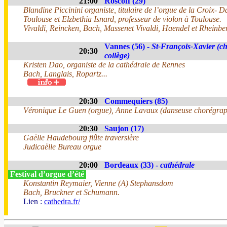
21:00
Roscoff (29)
Blandine Piccinini organiste, titulaire de l’orgue de la Croix- 
Toulouse et Elzbethia Isnard, professeur de violon à Toulouse.
Vivaldi, Reincken, Bach, Massenet Vivaldi, Haendel et Rheinber
Vannes (56) -
St-François-Xavier (ch
20:30
collège)
Kristen Dao, organiste de la cathédrale de Rennes
Bach, Langlais, Ropartz...
20:30
Commequiers (85)
Véronique Le Guen (orgue), Anne Lavaux (danseuse chorégra
20:30
Saujon (17)
Gaëlle Haudebourg flûte traversière
Judicaëlle Bureau orgue
20:00
Bordeaux (33) -
cathédrale
Festival d’orgue d’été
Konstantin Reymaier, Vienne (A) Stephansdom
Bach, Bruckner et Schumann.
Lien :
cathedra.fr/