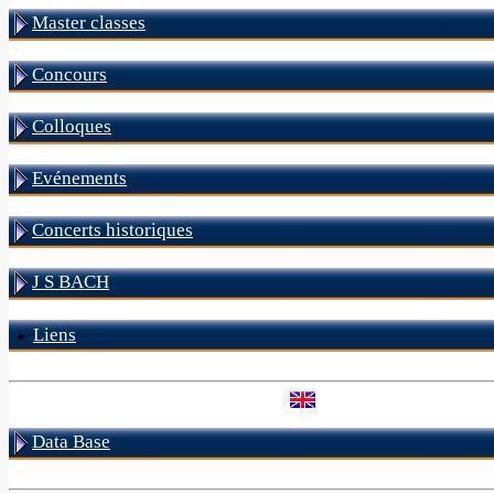
Master classes
Concours
Colloques
Evénements
Concerts historiques
J S BACH
Liens
Data Base