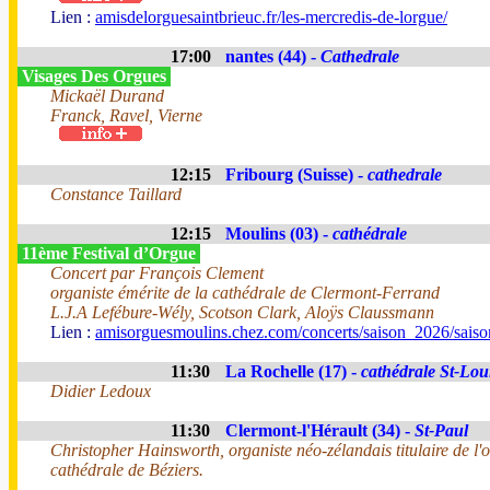
Lien :
amisdelorguesaintbrieuc.fr/les-mercredis-de-lorgue/
17:00
nantes (44) -
Cathedrale
Visages Des Orgues
Mickaël Durand
Franck, Ravel, Vierne
12:15
Fribourg (Suisse) -
cathedrale
Constance Taillard
12:15
Moulins (03) -
cathédrale
11ème Festival d’Orgue
Concert par François Clement
organiste émérite de la cathédrale de Clermont-Ferrand
L.J.A Lefébure-Wély, Scotson Clark, Aloÿs Claussmann
Lien :
amisorguesmoulins.chez.com/concerts/saison_2026/sais
11:30
La Rochelle (17) -
cathédrale St-Lou
Didier Ledoux
11:30
Clermont-l'Hérault (34) -
St-Paul
Christopher Hainsworth, organiste néo-zélandais titulaire de l'
cathédrale de Béziers.