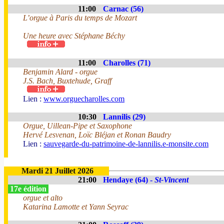
11:00
Carnac (56)
L’orgue à Paris du temps de Mozart
Une heure avec Stéphane Béchy
11:00
Charolles (71)
Benjamin Alard - orgue
J.S. Bach, Buxtehude, Graff
Lien :
www.orguecharolles.com
10:30
Lannilis (29)
Orgue, Uillean-Pipe et Saxophone
Hervé Lesvenan, Loïc Bléjan et Ronan Baudry
Lien :
sauvegarde-du-patrimoine-de-lannilis.e-monsite.com
Mardi 21 Juillet 2026
21:00
Hendaye (64) -
St-Vincent
17e édition
orgue et alto
Katarina Lamotte et Yann Seyrac