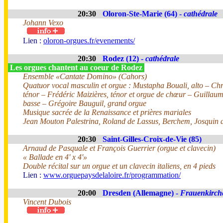
20:30
Oloron-Ste-Marie (64) -
cathédrale
Johann Vexo
Lien :
oloron-orgues.fr/evenements/
20:30
Rodez (12) -
cathédrale
Les orgues chantent au coeur de Rodez
Ensemble «Cantate Domino» (Cahors)
Quatuor vocal masculin et orgue : Mustapha Bouali, alto – Chri
ténor – Frédéric Maizières, ténor et orgue de chœur – Guillau
basse – Grégoire Bauguil, grand orgue
Musique sacrée de la Renaissance et prières mariales
Jean Mouton Palestrina, Roland de Lassus, Berchem, Josquin d
20:30
Saint-Gilles-Croix-de-Vie (85)
Arnaud de Pasquale et François Guerrier (orgue et clavecin)
« Ballade en 4' x 4'»
Double récital sur un orgue et un clavecin italiens, en 4 pieds
Lien :
www.orguepaysdelaloire.fr/programmation/
20:00
Dresden (Allemagne) -
Frauenkirch
Vincent Dubois