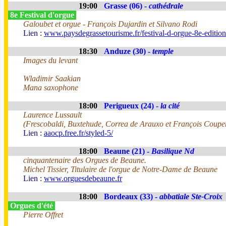
19:00
Grasse (06) -
cathédrale
8e Festival d'orgue
Galoubet et orgue - François Dujardin et Silvano Rodi
Lien :
www.paysdegrassetourisme.fr/festival-d-orgue-8e-editio
18:30
Anduze (30) -
temple
Images du levant
Wladimir Saakian
Mana saxophone
18:00
Perigueux (24) -
la cité
Laurence Lussault
(Frescobaldi, Buxtehude, Correa de Arauxo et François Coupe
Lien :
aaocp.free.fr/styled-5/
18:00
Beaune (21) -
Basilique Nd
cinquantenaire des Orgues de Beaune.
Michel Tissier, Titulaire de l'orgue de Notre-Dame de Beaune
Lien :
www.orguesdebeaune.fr
18:00
Bordeaux (33) -
abbatiale Ste-Croix
Orgues d'été
Pierre Offret