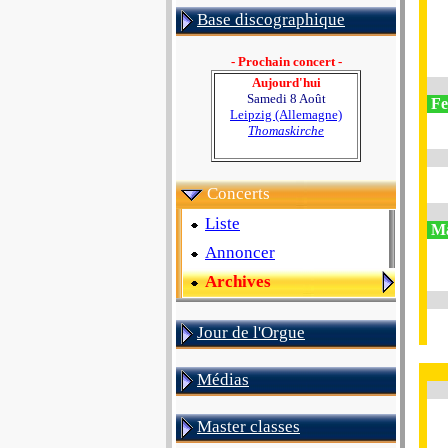
Base discographique
- Prochain concert -
Aujourd'hui
Samedi 8 Août
Fe
Leipzig (Allemagne)
Thomaskirche
Concerts
Liste
Ma
Annoncer
Archives
Jour de l'Orgue
Médias
Master classes