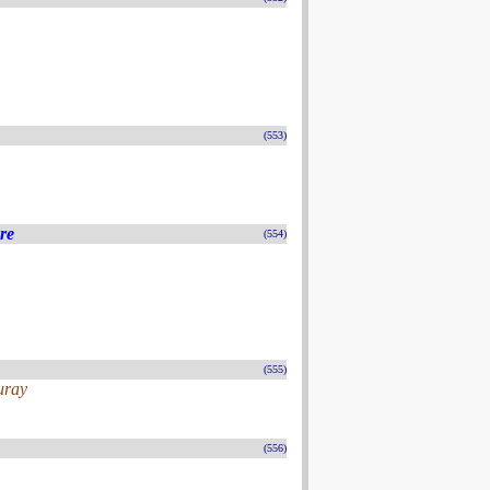
(553)
ère
(554)
(555)
uray
(556)