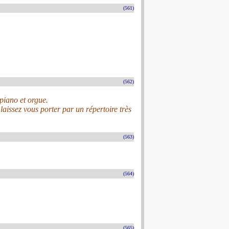
(561)
(562)
 piano et orgue.
laissez vous porter par un répertoire très
(563)
(564)
(565)