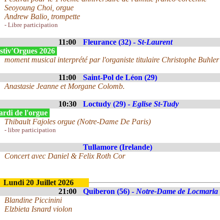
Seoyoung Choi, orgue
Andrew Balio, trompette
- Libre participation
11:00
Fleurance (32) -
St-Laurent
stiv'Orgues 2026
moment musical interprété par l'organiste titulaire Christophe Buhler 
11:00
Saint-Pol de Léon (29)
Anastasie Jeanne et Morgane Colomb.
10:30
Loctudy (29) -
Eglise St-Tudy
rdi de l'orgue
Thibault Fajoles orgue (Notre-Dame De Paris)
- libre participation
Tullamore (Irelande)
Concert avec Daniel & Felix Roth Cor
Lundi 20 Juillet 2026
21:00
Quiberon (56) -
Notre-Dame de Locmaria
Blandine Piccinini
Elzbieta Isnard violon