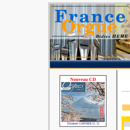
Nouveau CD
Elisabeth GARNIER [1; 2]