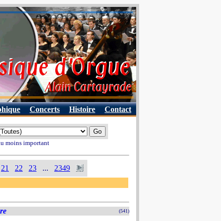
phique
Concerts
Histoire
Contact
 au moins important
21
22
23
...
2349
ère
(541)