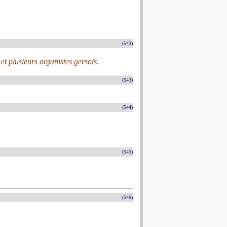
(542)
et plusieurs organistes gersois.
(543)
(544)
(545)
(546)