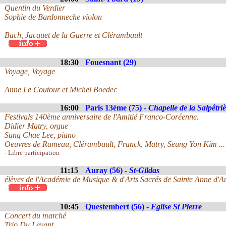
Quentin du Verdier
Sophie de Bardonneche violon
Bach, Jacquet de la Guerre et Clérambault
18:30
Fouesnant (29)
Voyage, Voyage
Anne Le Coutour et Michel Boedec
16:00
Paris 13ème (75) -
Chapelle de la Salpêtri
Festivals 140ème anniversaire de l'Amitié Franco-Coréenne.
Didier Matry, orgue
Sung Chae Lee, piano
Oeuvres de Rameau, Clérambault, Franck, Matry, Seung Yon Kim ...
- Libre participation
11:15
Auray (56) -
St-Gildas
élèves de l'Académie de Musique & d'Arts Sacrés de Sainte Anne d'A
10:45
Questembert (56) -
Eglise St Pierre
Concert du marché
Trio Du Levant