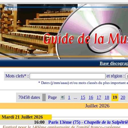
Base discogra
Mots clefs* :
et région :
* Dates (j/mm/aaaa) et/ou mots classés du plus important
70458 dates
Page
1
...
15
16
17
18
19
20
Juillet 2026
Mardi 21 Juillet 2026
16:00
Paris 13ème (75) -
Chapelle de la Salpêtri
Festival pour le 140ème anniversaire de l'amitié franco-coréenne