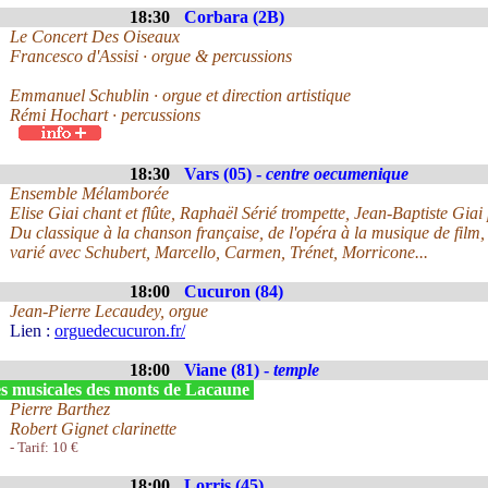
18:30
Corbara (2B)
Le Concert Des Oiseaux
Francesco d'Assisi · orgue & percussions
Emmanuel Schublin · orgue et direction artistique
Rémi Hochart · percussions
18:30
Vars (05) -
centre oecumenique
Ensemble Mélamborée
Elise Giai chant et flûte, Raphaël Sérié trompette, Jean-Baptiste Giai
Du classique à la chanson française, de l'opéra à la musique de film, 
varié avec Schubert, Marcello, Carmen, Trénet, Morricone...
18:00
Cucuron (84)
Jean-Pierre Lecaudey, orgue
Lien :
orguedecucuron.fr/
18:00
Viane (81) -
temple
s musicales des monts de Lacaune
Pierre Barthez
Robert Gignet clarinette
- Tarif: 10 €
18:00
Lorris (45)