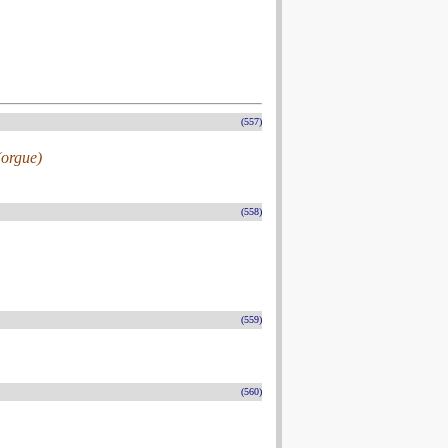
(557)
(orgue)
(558)
(559)
(560)