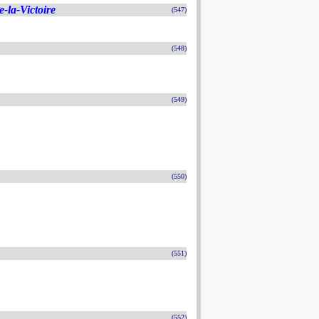
-la-Victoire
(547)
(548)
(549)
(550)
(551)
(552)