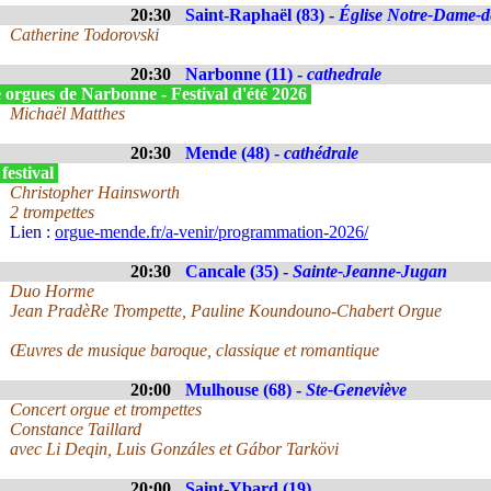
20:30
Saint-Raphaël (83) -
Église Notre-Dame-de
Catherine Todorovski
20:30
Narbonne (11) -
cathedrale
 orgues de Narbonne - Festival d'été 2026
Michaël Matthes
20:30
Mende (48) -
cathédrale
festival
Christopher Hainsworth
2 trompettes
Lien :
orgue-mende.fr/a-venir/programmation-2026/
20:30
Cancale (35) -
Sainte-Jeanne-Jugan
Duo Horme
Jean PradèRe Trompette, Pauline Koundouno-Chabert Orgue
Œuvres de musique baroque, classique et romantique
20:00
Mulhouse (68) -
Ste-Geneviève
Concert orgue et trompettes
Constance Taillard
avec Li Deqin, Luis Gonzáles et Gábor Tarkövi
20:00
Saint-Ybard (19)