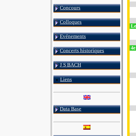
Concours
Colloques
Le
Evénements
4e 
Concerts historiques
J S BACH
Liens
Data Base