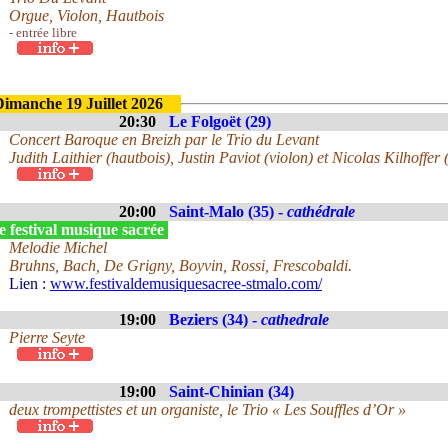
Orgue, Violon, Hautbois
- entrée libre
Dimanche 19 Juillet 2026
20:30
Le Folgoët (29)
Concert Baroque en Breizh par le Trio du Levant
Judith Laithier (hautbois), Justin Paviot (violon) et Nicolas Kilhoffer 
20:00
Saint-Malo (35) -
cathédrale
 festival musique sacrée
Melodie Michel
Bruhns, Bach, De Grigny, Boyvin, Rossi, Frescobaldi.
Lien :
www.festivaldemusiquesacree-stmalo.com/
19:00
Beziers (34) -
cathedrale
Pierre Seyte
19:00
Saint-Chinian (34)
deux trompettistes et un organiste, le Trio « Les Souffles d’Or »