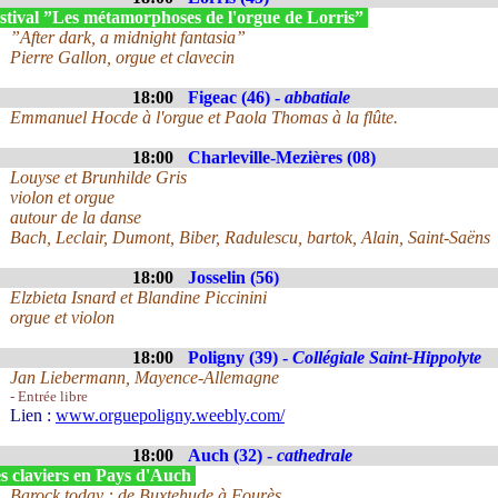
stival ”Les métamorphoses de l'orgue de Lorris”
”After dark, a midnight fantasia”
Pierre Gallon, orgue et clavecin
18:00
Figeac (46) -
abbatiale
Emmanuel Hocde à l'orgue et Paola Thomas à la flûte.
18:00
Charleville-Mezières (08)
Louyse et Brunhilde Gris
violon et orgue
autour de la danse
Bach, Leclair, Dumont, Biber, Radulescu, bartok, Alain, Saint-Saëns
18:00
Josselin (56)
Elzbieta Isnard et Blandine Piccinini
orgue et violon
18:00
Poligny (39) -
Collégiale Saint-Hippolyte
Jan Liebermann, Mayence-Allemagne
- Entrée libre
Lien :
www.orguepoligny.weebly.com/
18:00
Auch (32) -
cathedrale
s claviers en Pays d'Auch
Barock today : de Buxtehude à Fourès