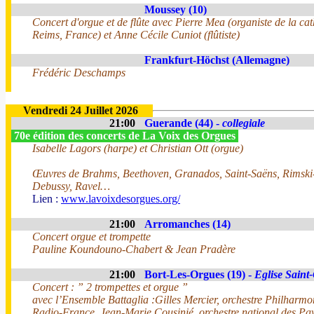
Moussey (10)
Concert d'orgue et de flûte avec Pierre Mea (organiste de la ca
Reims, France) et Anne Cécile Cuniot (flûtiste)
Frankfurt-Höchst (Allemagne)
Frédéric Deschamps
Vendredi 24 Juillet 2026
21:00
Guerande (44) -
collegiale
70e édition des concerts de La Voix des Orgues
Isabelle Lagors (harpe) et Christian Ott (orgue)
Œuvres de Brahms, Beethoven, Granados, Saint-Saëns, Rimski
Debussy, Ravel…
Lien :
www.lavoixdesorgues.org/
21:00
Arromanches (14)
Concert orgue et trompette
Pauline Koundouno-Chabert & Jean Pradère
21:00
Bort-Les-Orgues (19) -
Eglise Saint
Concert : ” 2 trompettes et orgue ”
avec l’Ensemble Battaglia :Gilles Mercier, orchestre Philharm
Radio-France, Jean-Marie Cousinié, orchestre national des Pay