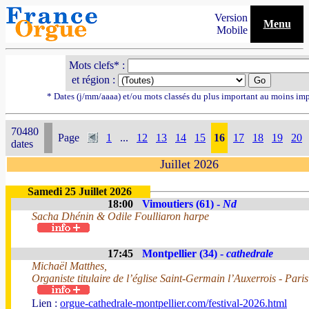
Version
Menu
Mobile
Mots clefs* :
et région :
* Dates (j/mm/aaaa) et/ou mots classés du plus important au moins im
70480
Page
1
...
12
13
14
15
16
17
18
19
20
dates
Juillet 2026
Samedi 25 Juillet 2026
18:00
Vimoutiers (61) -
Nd
Sacha Dhénin & Odile Foulliaron harpe
17:45
Montpellier (34) -
cathedrale
Michaël Matthes,
Organiste titulaire de l’église Saint-Germain l’Auxerrois - Paris
Lien :
orgue-cathedrale-montpellier.com/festival-2026.html