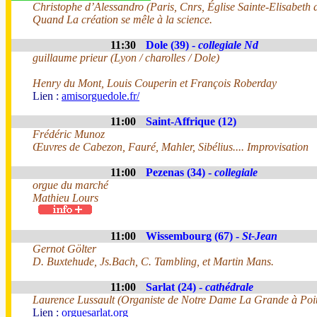
Christophe d’Alessandro (Paris, Cnrs, Église Sainte-Elisabeth
Quand La création se mêle à la science.
11:30
Dole (39) -
collegiale Nd
guillaume prieur (Lyon / charolles / Dole)
Henry du Mont, Louis Couperin et François Roberday
Lien :
amisorguedole.fr/
11:00
Saint-Affrique (12)
Frédéric Munoz
Œuvres de Cabezon, Fauré, Mahler, Sibélius.... Improvisation
11:00
Pezenas (34) -
collegiale
orgue du marché
Mathieu Lours
11:00
Wissembourg (67) -
St-Jean
Gernot Gölter
D. Buxtehude, Js.Bach, C. Tambling, et Martin Mans.
11:00
Sarlat (24) -
cathédrale
Laurence Lussault (Organiste de Notre Dame La Grande à Poit
Lien :
orguesarlat.org