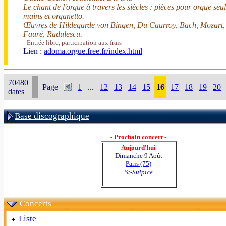
Le chant de l'orgue à travers les siècles : pièces pour orgue seul
mains et organetto.
Œuvres de Hildegarde von Bingen, Du Caurroy, Bach, Mozart,
Fauré, Radulescu.
- Entrée libre, participation aux frais
Lien :
adoma.orgue.free.fr/index.html
70480
Page
1
...
12
13
14
15
16
17
18
19
20
dates
Base discographique
- Prochain concert -
Aujourd'hui
Dimanche 9 Août
Paris (75)
St-Sulpice
Concerts
Liste