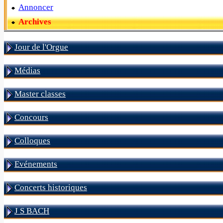
Annoncer
Archives
Jour de l'Orgue
Médias
Master classes
Concours
Colloques
Evénements
Concerts historiques
J S BACH