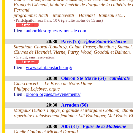
François Clément, titulaire émérite de l’orgue de la cathédrale
Ferrand
programme: Bach – Monteverdi – Haendel - Rameau etc…
- Participation aux frais: 10 € (gratuité moins de 15 ans)
Lien :
auborddesorgues.e-monsite.com
20:30
Paris (75) -
église Saint-Eustache
Streatham Choral (Londres), Calum Fraser, direction ; Samuel 
Œuvres de Haendel, Vierne, Parry, Wood, Goodall et Bainton.
- Gratuit, sans réservation.
Lien :
www.saint-eustache.org/
20:30
Oloron-Ste-Marie (64) -
cathédrale
Ciné-concert — Le Bossu de Notre-Dame
Philippe Lefebvre, orgue
Lien :
oloron-orgues.fr/evenements/
20:30
Arradon (56)
Margaux Dubois-Lafaye, organiste et Morgane Collomb, chant
répertoire exclusivement féminin : Lili Boulanger, Mel Bonis, 
20:30
Albi (81) -
Eglise de la Madeleine
Gaëlle Coulon et Mickaël Durand