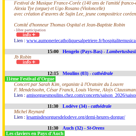
Festival de Musique France-Corée (140 ans de l'amitié franco
Alexia Tye (orgue) et Ugo Rosano (Violoncelle)
avec création d’œuvres de Sujin Lee, jeune compositrice corée
Comité d'honneur Thomas Ospital et Jean-Baptiste Robin
- libre participation
Lien :
www.aumoneriecatholiquesalpetriere.fr/hospitalitemusica
15:00
Hengelo (Pays-Bas) -
Lambertusbasil
Jb Robin
12:15
Moulins (03) -
cathédrale
11ème Festival d’Orgue
Concert par Sarah Kim, organiste à l'Oratoire du Louvre
F. Mendelssohn, César Franck, Louis Vierne, Aloÿs Claussma
Lien :
amisorguesmoulins.chez.com/concerts/saison_2026/sais
11:30
Lodève (34) -
cathédrale
Michel Reynard
Lien :
lesamisdesorguesdelodeve.org/demi-heures-dorgue/
11:30
Auch (32) -
St-Orens
Les claviers en Pays d'Auch