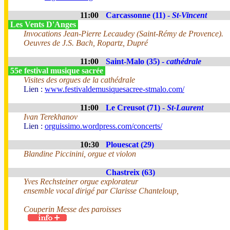
11:00
Carcassonne (11) -
St-Vincent
Les Vents D'Anges
Invocations Jean-Pierre Lecaudey (Saint-Rémy de Provence).
Oeuvres de J.S. Bach, Ropartz, Dupré
11:00
Saint-Malo (35) -
cathédrale
55e festival musique sacrée
Visites des orgues de la cathédrale
Lien :
www.festivaldemusiquesacree-stmalo.com/
11:00
Le Creusot (71) -
St-Laurent
Ivan Terekhanov
Lien :
orguissimo.wordpress.com/concerts/
10:30
Plouescat (29)
Blandine Piccinini, orgue et violon
Chastreix (63)
Yves Rechsteiner orgue explorateur
ensemble vocal dirigé par Clarisse Chanteloup,
Couperin Messe des paroisses