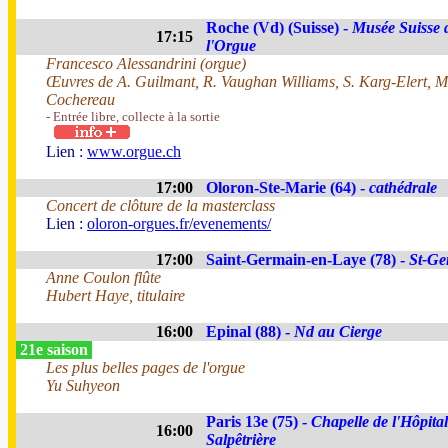
Roche (Vd) (Suisse) -
Musée Suisse 
17:15
l'Orgue
Francesco Alessandrini (orgue)
Œuvres de A. Guilmant, R. Vaughan Williams, S. Karg-Elert, M.
Cochereau
- Entrée libre, collecte à la sortie
Lien :
www.orgue.ch
17:00
Oloron-Ste-Marie (64) -
cathédrale
Concert de clôture de la masterclass
Lien :
oloron-orgues.fr/evenements/
17:00
Saint-Germain-en-Laye (78) -
St-Ge
Anne Coulon flûte
Hubert Haye, titulaire
16:00
Epinal (88) -
Nd au Cierge
21e saison
Les plus belles pages de l'orgue
Yu Suhyeon
Paris 13e (75) -
Chapelle de l'Hôpital
16:00
Salpêtrière