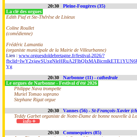
20:30
Pleine-Fougères (35)
La clé des orgues
Edith Piaf et Ste-Thérèse de Lisieux
Coline Roullet
(comédienne)
Frédéric Lamantia
(organiste municipale de la Mairie de Villeurbanne)
Lien :
www.orguesdoldebretagne.fr/festival-2026/?
fbclid=IwY2xjawSUxgNleHRuA2FlbQIxMABicmlkETE1Y
Vg
20:30
Narbonne (11) -
cathedrale
Le orgues de Narbonne - Festival d'été 2026
Philippe Nava trompette
Muriel Tomao soprano
Stephane Rigat orgue
20:30
Vannes (56) -
St-François-Xavier (ch
Teddy Garbet organiste de Notre-Dame de bonne nouvelle à Lo
20:30
Commequiers (85)