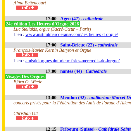
Alma Bettencourt
17:00
Agen (47) -
cathedrale
24e édition Les Heures d’Orgue 2026
Luc Stellakis, orgue (Sacré-Cœur – Paris)
Lien :
www.institutmarcderanse.com/les-heures-d-orgue/
17:00
Saint-Brieuc (22) -
cathedrale
François-Xavier Kernin Baryton et Orgue
Lien :
amisdelorguesaintbrieuc.fr/les-mercredis-de-lorgue/
17:00
nantes (44) -
Cathedrale
Visages Des Orgues
Björn O. Wiede
13:00
Meudon (92) -
auditorium Marcel D
concerts privés pour la Fédération des Amis de l’orgue d’All
Christian Ott
12:15
Fribourg (Suisse) -
Cathédrale Saint