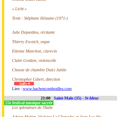
« Licht »
Texte : Stéphane Héaume (1971-)
Julie Depardieu, récitante
Thierry Escaich, orgue
Etienne Manchon, clavecin
Claire Gratton, violoncelle
Choeur de chambre Dulci Jubilo
Christopher Gibert, direction
Lien :
www.bachencombrailles.com
21:00
Saint-Malo (35) -
St-Ideuc
55e festival musique sacrée
Les splendeurs de l'Italie
Adrien Mabire, Violaine Le Chenadec et Jean-Luc Ho