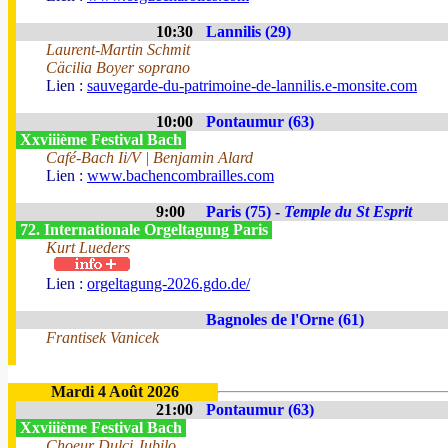
10:30
Lannilis (29)
Laurent-Martin Schmit
Cäcilia Boyer soprano
Lien :
sauvegarde-du-patrimoine-de-lannilis.e-monsite.com
10:00
Pontaumur (63)
Xxviiième Festival Bach
Café-Bach Ii/V | Benjamin Alard
Lien :
www.bachencombrailles.com
9:00
Paris (75) -
Temple du St Esprit
72. Internationale Orgeltagung Paris
Kurt Lueders
Lien :
orgeltagung-2026.gdo.de/
Bagnoles de l'Orne (61)
Frantisek Vanicek
Mardi 4 Août 2026
21:00
Pontaumur (63)
Xxviiième Festival Bach
Choeur Dulci Jubilo