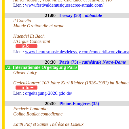
Lien :
www.festivaldemusiquesacree-stmalo.com/
21:00
Lessay (50) -
abbatiale
il Convito
Maude Gratton dir. et orgue
Haendel Et Bach
L’Orgue Concertant
Lien :
www.heuresmusicalesdelessay.com/concert/il-convito-ma
20:30
Paris (75) -
cathédrale Notre-Dame
72. Internationale Orgeltagung Paris
Olivier Latry
Gedenkkonzert 100 Jahre Karl Richter (1926–1981) im Rahmen
Lien :
orgeltagung-2026.gdo.de/
20:30
Pleine-Fougères (35)
Frederic Lamantia
Coline Roullet comedienne
Edith Piaf et Sainte Thérèse de Lisieux