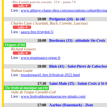
- Prix d’entrée pour les concerts : 15 € – jeunes 7 €
Lien :
www.abbaye-chaise-dieu.com/associations-culturelles/ma
18:00
Perigueux (24) -
la cité
Charles Cane ( Scarlatti, Bach, Corrette, Lasceux)
Lien :
aaocp.free.fr/styled-5/
18:00
Bordeaux (33) -
abbatiale Ste-Croix
Orgues d'été
Richard Gowers
Lien :
www.renaissance-orgue.fr
18:00
Blois (41) -
Saint-Pierre de Cabocho
Nathan Laube
Lien :
jeuxdorgue41.free.fr/festival-2022.html
17:30
Saint-Malo (35) -
Sainte Croix à St-
55e festival musique sacrée
visite de l'orgue Cavaillé-Coll
Lien :
www.festivaldemusiquesacree-stmalo.com/
17:00
Aarhus (Danemark) -
Dom