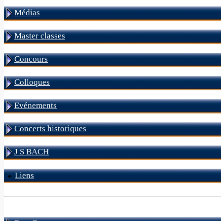
Médias
Master classes
Concours
Colloques
Evénements
Concerts historiques
J S BACH
Liens