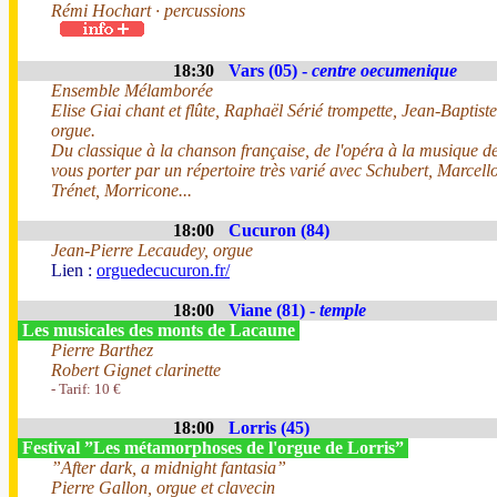
Rémi Hochart · percussions
18:30
Vars (05) -
centre oecumenique
Ensemble Mélamborée
Elise Giai chant et flûte, Raphaël Sérié trompette, Jean-Baptist
orgue.
Du classique à la chanson française, de l'opéra à la musique de 
vous porter par un répertoire très varié avec Schubert, Marcel
Trénet, Morricone...
18:00
Cucuron (84)
Jean-Pierre Lecaudey, orgue
Lien :
orguedecucuron.fr/
18:00
Viane (81) -
temple
Les musicales des monts de Lacaune
Pierre Barthez
Robert Gignet clarinette
- Tarif: 10 €
18:00
Lorris (45)
Festival ”Les métamorphoses de l'orgue de Lorris”
”After dark, a midnight fantasia”
Pierre Gallon, orgue et clavecin