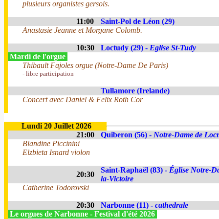
plusieurs organistes gersois.
11:00
Saint-Pol de Léon (29)
Anastasie Jeanne et Morgane Colomb.
10:30
Loctudy (29) -
Eglise St-Tudy
Mardi de l'orgue
Thibault Fajoles orgue (Notre-Dame De Paris)
- libre participation
Tullamore (Irelande)
Concert avec Daniel & Felix Roth Cor
Lundi 20 Juillet 2026
21:00
Quiberon (56) -
Notre-Dame de Loc
Blandine Piccinini
Elzbieta Isnard violon
Saint-Raphaël (83) -
Église Notre-D
20:30
la-Victoire
Catherine Todorovski
20:30
Narbonne (11) -
cathedrale
Le orgues de Narbonne - Festival d'été 2026