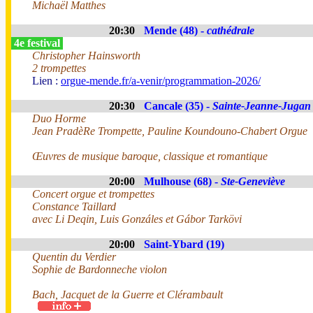
Michaël Matthes
20:30
Mende (48) -
cathédrale
4e festival
Christopher Hainsworth
2 trompettes
Lien :
orgue-mende.fr/a-venir/programmation-2026/
20:30
Cancale (35) -
Sainte-Jeanne-Jugan
Duo Horme
Jean PradèRe Trompette, Pauline Koundouno-Chabert Orgue
Œuvres de musique baroque, classique et romantique
20:00
Mulhouse (68) -
Ste-Geneviève
Concert orgue et trompettes
Constance Taillard
avec Li Deqin, Luis Gonzáles et Gábor Tarkövi
20:00
Saint-Ybard (19)
Quentin du Verdier
Sophie de Bardonneche violon
Bach, Jacquet de la Guerre et Clérambault