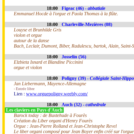
18:00
Figeac (46) -
abbatiale
Emmanuel Hocde à l'orgue et Paola Thomas à la flûte.
18:00
Charleville-Mezières (08)
Louyse et Brunhilde Gris
violon et orgue
autour de la danse
Bach, Leclair, Dumont, Biber, Radulescu, bartok, Alain, Saint-
18:00
Josselin (56)
Elzbieta Isnard et Blandine Piccinini
orgue et violon
18:00
Poligny (39) -
Collégiale Saint-Hippo
Jan Liebermann, Mayence-Allemagne
- Entrée libre
Lien :
www.orguepoligny.weebly.com/
18:00
Auch (32) -
cathedrale
Les claviers en Pays d'Auch
Barock today : de Buxtehude à Fourès
Création du Liber organi d'Henry Fourès
Orgue : Jean-Pierre Rolland et Jean-Christophe Revel
Le liber organi composé pour Jean Boyer enfin créé sur l'orgue