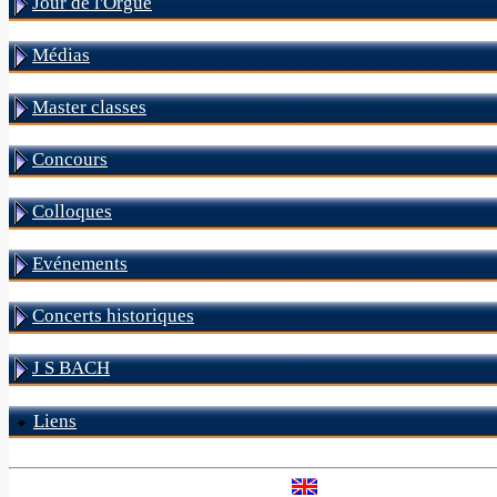
Jour de l'Orgue
Médias
Master classes
Concours
Colloques
Evénements
Concerts historiques
J S BACH
Liens