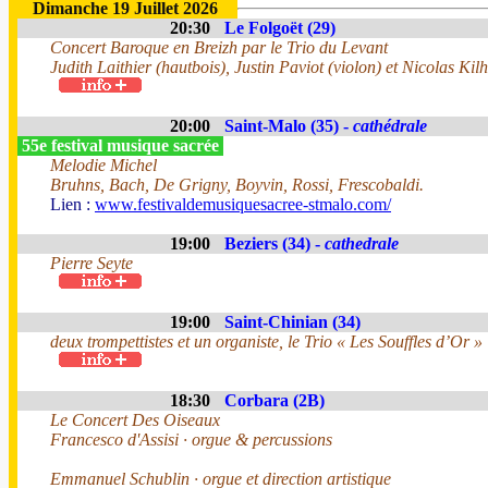
Dimanche 19 Juillet 2026
20:30
Le Folgoët (29)
Concert Baroque en Breizh par le Trio du Levant
Judith Laithier (hautbois), Justin Paviot (violon) et Nicolas Kilh
20:00
Saint-Malo (35) -
cathédrale
55e festival musique sacrée
Melodie Michel
Bruhns, Bach, De Grigny, Boyvin, Rossi, Frescobaldi.
Lien :
www.festivaldemusiquesacree-stmalo.com/
19:00
Beziers (34) -
cathedrale
Pierre Seyte
19:00
Saint-Chinian (34)
deux trompettistes et un organiste, le Trio « Les Souffles d’Or »
18:30
Corbara (2B)
Le Concert Des Oiseaux
Francesco d'Assisi · orgue & percussions
Emmanuel Schublin · orgue et direction artistique