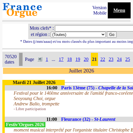
Version
Menu
Mobile
Mots clefs* :
et région :
* Dates (j/mm/aaaa) et/ou mots classés du plus important au moins im
70520
Page
1
...
17
18
19
20
21
22
23
24
25
dates
Juillet 2026
Mardi 21 Juillet 2026
16:00
Paris 13ème (75) -
Chapelle de la Sal
Festival pour le 140ème anniversaire de l'amitié franco-coréen
Seoyoung Choi, orgue
Andrew Balio, trompette
- Libre participation
11:00
Fleurance (32) -
St-Laurent
Festiv'Orgues 2026
moment musical interprété par l'organiste titulaire Christophe B