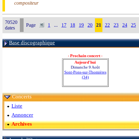
compositeur
70520
Page
1
...
17
18
19
20
21
22
23
24
25
dates
Base discographique
- Prochain concert -
Aujourd'hui
Dimanche 9 Août
Sont-Pons-sur-Thomières
(34)
Concerts
Liste
Annoncer
Archives