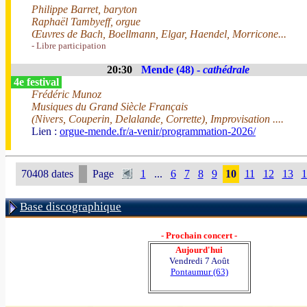
Philippe Barret, baryton
Raphaël Tambyeff, orgue
Œuvres de Bach, Boellmann, Elgar, Haendel, Morricone...
- Libre participation
20:30
Mende (48) -
cathédrale
4e festival
Frédéric Munoz
Musiques du Grand Siècle Français
(Nivers, Couperin, Delalande, Corrette), Improvisation ....
Lien :
orgue-mende.fr/a-venir/programmation-2026/
70408 dates
Page
1
...
6
7
8
9
10
11
12
13
1
Base discographique
- Prochain concert -
Aujourd'hui
Vendredi 7 Août
Pontaumur (63)