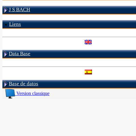
J S BACH
Liens
Data Base
Base de datos
Version classique