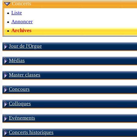
Concerts
Liste
Annoncer
Archives
Jour de l'Orgue
Médias
Master classes
Concours
Colloques
Evénements
Concerts historiques