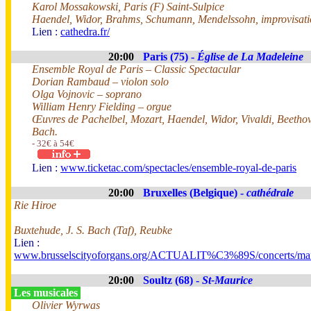
Karol Mossakowski, Paris (F) Saint-Sulpice
Haendel, Widor, Brahms, Schumann, Mendelssohn, improvisati
Lien :
cathedra.fr/
20:00
Paris (75) -
Église de La Madeleine
Ensemble Royal de Paris – Classic Spectacular
Dorian Rambaud – violon solo
Olga Vojnovic – soprano
William Henry Fielding – orgue
Œuvres de Pachelbel, Mozart, Haendel, Widor, Vivaldi, Beethov
Bach.
- 32€ à 54€
Lien :
www.ticketac.com/spectacles/ensemble-royal-de-paris
20:00
Bruxelles (Belgique) -
cathédrale
Rie Hiroe
Buxtehude, J. S. Bach (Taf), Reubke
Lien :
www.brusselscityoforgans.org/ACTUALIT%C3%89S/concerts/mar
20:00
Soultz (68) -
St-Maurice
Les musicales
Olivier Wyrwas