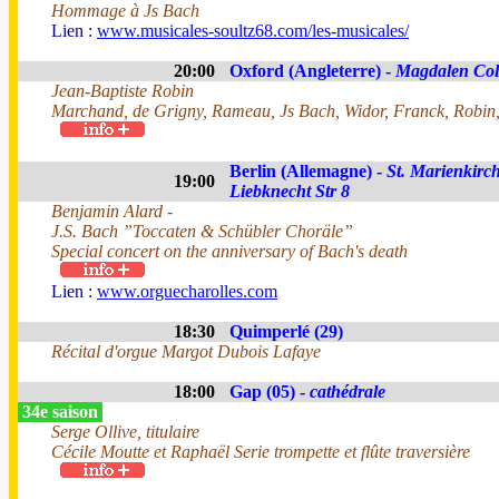
Hommage à Js Bach
Lien :
www.musicales-soultz68.com/les-musicales/
20:00
Oxford (Angleterre) -
Magdalen Col
Jean-Baptiste Robin
Marchand, de Grigny, Rameau, Js Bach, Widor, Franck, Robin,
Berlin (Allemagne) -
St. Marienkirch
19:00
Liebknecht Str 8
Benjamin Alard -
J.S. Bach ”Toccaten & Schübler Choräle”
Special concert on the anniversary of Bach's death
Lien :
www.orguecharolles.com
18:30
Quimperlé (29)
Récital d'orgue Margot Dubois Lafaye
18:00
Gap (05) -
cathédrale
34e saison
Serge Ollive, titulaire
Cécile Moutte et Raphaël Serie trompette et flûte traversière