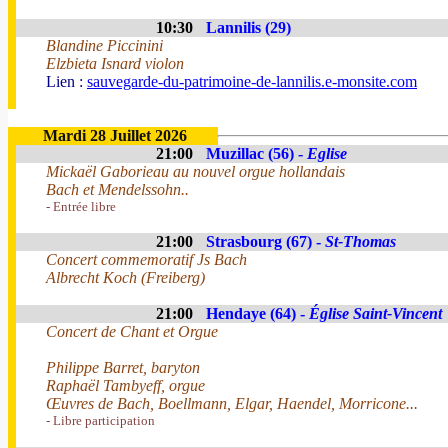
10:30
Lannilis (29)
Blandine Piccinini
Elzbieta Isnard violon
Lien :
sauvegarde-du-patrimoine-de-lannilis.e-monsite.com
Mardi 28 Juillet 2026
21:00
Muzillac (56) -
Eglise
Mickaël Gaborieau au nouvel orgue hollandais
Bach et Mendelssohn..
- Entrée libre
21:00
Strasbourg (67) -
St-Thomas
Concert commemoratif Js Bach
Albrecht Koch (Freiberg)
21:00
Hendaye (64) -
Église Saint-Vincent
Concert de Chant et Orgue
Philippe Barret, baryton
Raphaël Tambyeff, orgue
Œuvres de Bach, Boellmann, Elgar, Haendel, Morricone...
- Libre participation