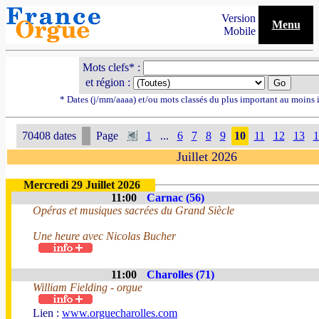
Version
Menu
Mobile
Mots clefs* :
et région :
* Dates (j/mm/aaaa) et/ou mots classés du plus important au moins 
70408 dates
Page
1
...
6
7
8
9
10
11
12
13
1
Juillet 2026
Mercredi 29 Juillet 2026
11:00
Carnac (56)
Opéras et musiques sacrées du Grand Siècle
Une heure avec Nicolas Bucher
11:00
Charolles (71)
William Fielding - orgue
Lien :
www.orguecharolles.com