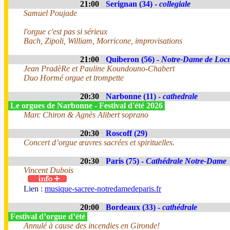
21:00
Serignan (34) -
collegiale
Samuel Poujade
l'orgue c'est pas si sérieux
Bach, Zipoli, William, Morricone, improvisations
21:00
Quiberon (56) -
Notre-Dame de Loc
Jean PradèRe et Pauline Koundouno-Chabert
Duo Hormé orgue et trompette
20:30
Narbonne (11) -
cathedrale
Le orgues de Narbonne - Festival d'été 2026
Marc Chiron & Agnès Alibert soprano
20:30
Roscoff (29)
Concert d’orgue œuvres sacrées et spirituelles.
20:30
Paris (75) -
Cathédrale Notre-Dame
Vincent Dubois
Lien :
musique-sacree-notredamedeparis.fr
20:00
Bordeaux (33) -
cathédrale
Festival d’orgue d’été
Annulé à cause des incendies en Gironde!