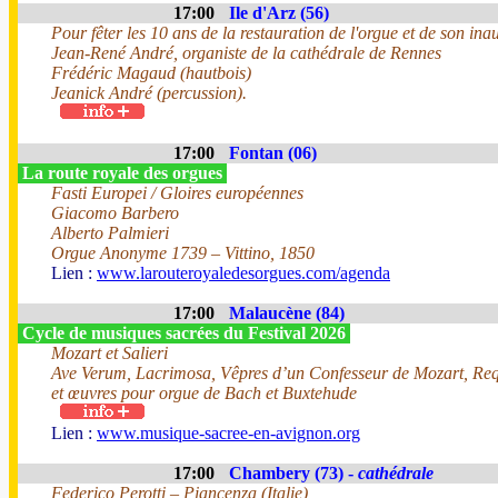
17:00
Ile d'Arz (56)
Pour fêter les 10 ans de la restauration de l'orgue et de son ina
Jean-René André, organiste de la cathédrale de Rennes
Frédéric Magaud (hautbois)
Jeanick André (percussion).
17:00
Fontan (06)
La route royale des orgues
Fasti Europei / Gloires européennes
Giacomo Barbero
Alberto Palmieri
Orgue Anonyme 1739 – Vittino, 1850
Lien :
www.larouteroyaledesorgues.com/agenda
17:00
Malaucène (84)
Cycle de musiques sacrées du Festival 2026
Mozart et Salieri
Ave Verum, Lacrimosa, Vêpres d’un Confesseur de Mozart, Req
et œuvres pour orgue de Bach et Buxtehude
Lien :
www.musique-sacree-en-avignon.org
17:00
Chambery (73) -
cathédrale
Federico Perotti – Piancenza (Italie)