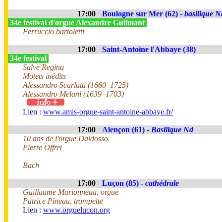
17:00
Boulogne sur Mer (62) -
basilique N
34e festival d'orgue Alexandre Guilmant
Ferruccio bartoletti
17:00
Saint-Antoine l'Abbaye (38)
34e festival
Salve Regina
Motets inédits
Alessandro Scarlatti (1660–1725)
Alessandro Melani (1639–1703)
Lien :
www.amis-orgue-saint-antoine-abbaye.fr/
17:00
Alençon (61) -
Basilique Nd
10 ans de l'orgue Daldosso.
Pierre Offret
Bach
17:00
Luçon (85) -
cathédrale
Guillaume Marionneau, orgue
Patrice Pineau, trompette
Lien :
www.orguelucon.org