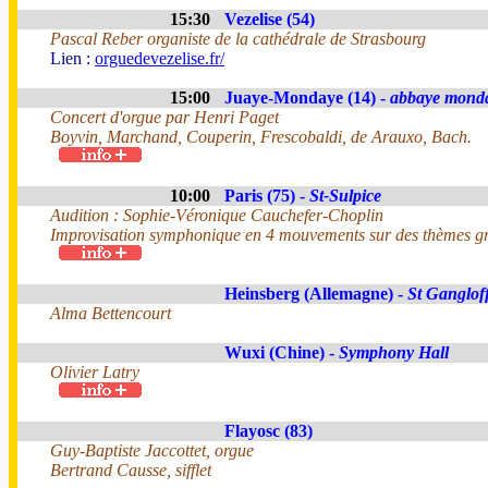
15:30
Vezelise (54)
Pascal Reber organiste de la cathédrale de Strasbourg
Lien :
orguedevezelise.fr/
15:00
Juaye-Mondaye (14) -
abbaye mond
Concert d'orgue par Henri Paget
Boyvin, Marchand, Couperin, Frescobaldi, de Arauxo, Bach.
10:00
Paris (75) -
St-Sulpice
Audition : Sophie-Véronique Cauchefer-Choplin
Improvisation symphonique en 4 mouvements sur des thèmes gr
Heinsberg (Allemagne) -
St Ganglof
Alma Bettencourt
Wuxi (Chine) -
Symphony Hall
Olivier Latry
Flayosc (83)
Guy-Baptiste Jaccottet, orgue
Bertrand Causse, sifflet