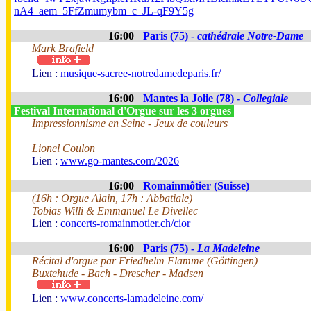
nA4_aem_5FfZmumybm_c_JL-qF9Y5g
16:00
Paris (75) -
cathédrale Notre-Dame
Mark Brafield
Lien :
musique-sacree-notredamedeparis.fr/
16:00
Mantes la Jolie (78) -
Collegiale
Festival International d'Orgue sur les 3 orgues
Impressionnisme en Seine - Jeux de couleurs
Lionel Coulon
Lien :
www.go-mantes.com/2026
16:00
Romainmôtier (Suisse)
(16h : Orgue Alain, 17h : Abbatiale)
Tobias Willi & Emmanuel Le Divellec
Lien :
concerts-romainmotier.ch/cior
16:00
Paris (75) -
La Madeleine
Récital d'orgue par Friedhelm Flamme (Göttingen)
Buxtehude - Bach - Drescher - Madsen
Lien :
www.concerts-lamadeleine.com/