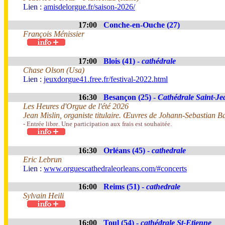
Lien :
amisdelorgue.fr/saison-2026/
17:00
Conche-en-Ouche (27)
François Ménissier
17:00
Blois (41) -
cathédrale
Chase Olson (Usa)
Lien :
jeuxdorgue41.free.fr/festival-2022.html
16:30
Besançon (25) -
Cathédrale Saint-Je
Les Heures d'Orgue de l'été 2026
Jean Mislin, organiste titulaire. Œuvres de Johann-Sebastian B
- Entrée libre. Une participation aux frais est souhaitée.
16:30
Orléans (45) -
cathedrale
Eric Lebrun
Lien :
www.orguescathedraleorleans.com/#concerts
16:00
Reims (51) -
cathedrale
Sylvain Heili
16:00
Toul (54) -
cathédrale St-Etienne