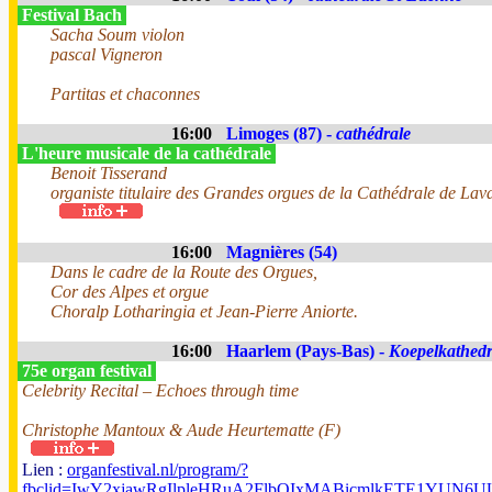
Festival Bach
Sacha Soum violon
pascal Vigneron
Partitas et chaconnes
16:00
Limoges (87) -
cathédrale
L'heure musicale de la cathédrale
Benoit Tisserand
organiste titulaire des Grandes orgues de la Cathédrale de Lav
16:00
Magnières (54)
Dans le cadre de la Route des Orgues,
Cor des Alpes et orgue
Choralp Lotharingia et Jean-Pierre Aniorte.
16:00
Haarlem (Pays-Bas) -
Koepelkathedr
75e organ festival
Celebrity Recital – Echoes through time
Christophe Mantoux & Aude Heurtematte (F)
Lien :
organfestival.nl/program/?
fbclid=IwY2xjawRgIlpleHRuA2FlbQIxMABicmlkETE1YUN