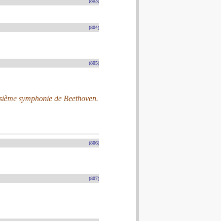
(803)
(804)
(805)
oisième symphonie de Beethoven.
(806)
(807)