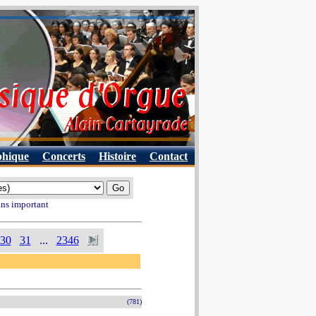
phique
Concerts
Histoire
Contact
ins important
30
31
...
2346
(781)