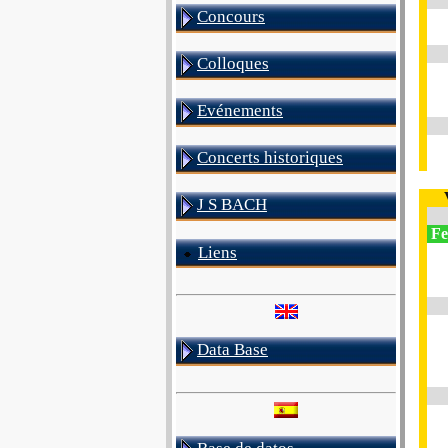
Concours
Colloques
Evénements
Concerts historiques
J S BACH
Fes
Liens
Data Base