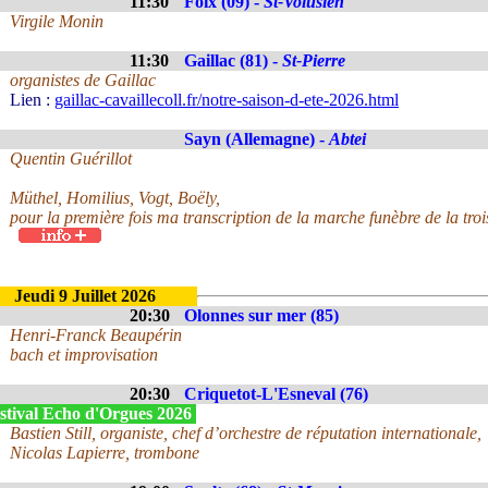
11:30
Foix (09) -
St-Volusien
Virgile Monin
11:30
Gaillac (81) -
St-Pierre
organistes de Gaillac
Lien :
gaillac-cavaillecoll.fr/notre-saison-d-ete-2026.html
Sayn (Allemagne) -
Abtei
Quentin Guérillot
Müthel, Homilius, Vogt, Boëly,
pour la première fois ma transcription de la marche funèbre de la tr
Jeudi 9 Juillet 2026
20:30
Olonnes sur mer (85)
Henri-Franck Beaupérin
bach et improvisation
20:30
Criquetot-L'Esneval (76)
stival Echo d'Orgues 2026
Bastien Still, organiste, chef d’orchestre de réputation internationale,
Nicolas Lapierre, trombone