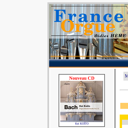
M
Nouveau CD
Kei KOÏTO