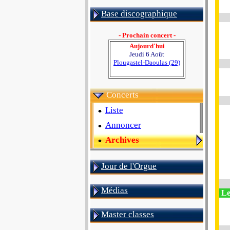
Base discographique
- Prochain concert -
Aujourd'hui
Jeudi 6 Août
Plougastel-Daoulas (29)
Concerts
Liste
Annoncer
Archives
Jour de l'Orgue
Médias
Le
Master classes