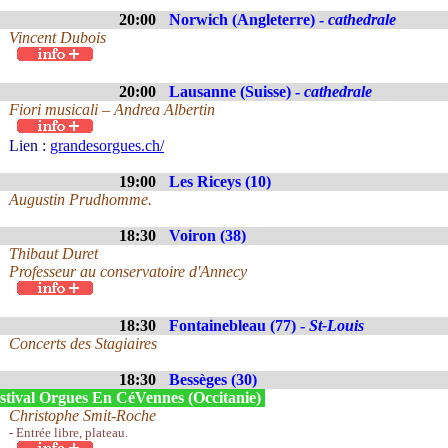
20:00
Norwich (Angleterre) -
cathedrale
Vincent Dubois
20:00
Lausanne (Suisse) -
cathedrale
Fiori musicali – Andrea Albertin
Lien :
grandesorgues.ch/
19:00
Les Riceys (10)
Augustin Prudhomme.
18:30
Voiron (38)
Thibaut Duret
Professeur au conservatoire d'Annecy
18:30
Fontainebleau (77) -
St-Louis
Concerts des Stagiaires
18:30
Bessèges (30)
stival Orgues En CéVennes (Occitanie)
Christophe Smit-Roche
- Entrée libre, plateau.