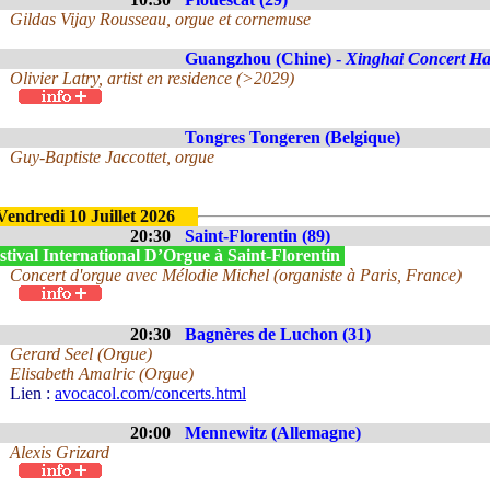
Gildas Vijay Rousseau, orgue et cornemuse
Guangzhou (Chine) -
Xinghai Concert Ha
Olivier Latry, artist en residence (>2029)
Tongres Tongeren (Belgique)
Guy-Baptiste Jaccottet, orgue
Vendredi 10 Juillet 2026
20:30
Saint-Florentin (89)
tival International D’Orgue à Saint-Florentin
Concert d'orgue avec Mélodie Michel (organiste à Paris, France)
20:30
Bagnères de Luchon (31)
Gerard Seel (Orgue)
Elisabeth Amalric (Orgue)
Lien :
avocacol.com/concerts.html
20:00
Mennewitz (Allemagne)
Alexis Grizard