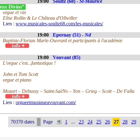
19:00
Soultz (68) -
St-Maurice
eux Divins”
orgue et vin
Elise Rollin & Le Château d'Ollwiller
Lien :
www.musicales-soultz68.com/les-musicales/
19:00
Epernay (51) -
Nd
Baptiste-Florian Marle-Ouvrard et participants à l'académie
19:00
Vouvant (85)
L'orgue c'est...fantastique !
John et Tom Scott
orgue et piano
Mozart – Debussy – Saint-SaëNs – Yon – Grieg – Scott – De Falla
Lien :
orgueetmusiqueavouvant.com/
70370 dates
Page
1
...
23
24
25
26
27
28
29