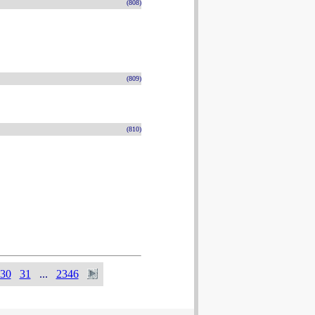
(808)
(809)
(810)
30
31
...
2346