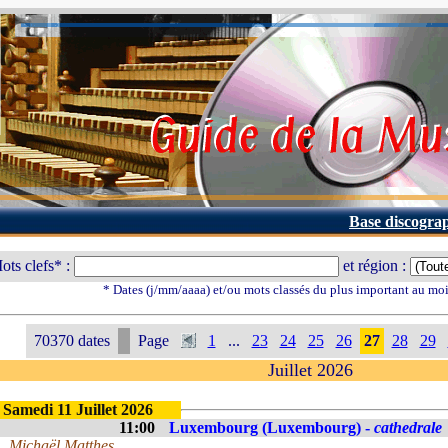
Base discogra
ots clefs* :
et région :
* Dates (j/mm/aaaa) et/ou mots classés du plus important au mo
70370 dates
Page
1
...
23
24
25
26
27
28
29
Juillet 2026
Samedi 11 Juillet 2026
11:00
Luxembourg (Luxembourg) -
cathedrale
Michaël Matthes