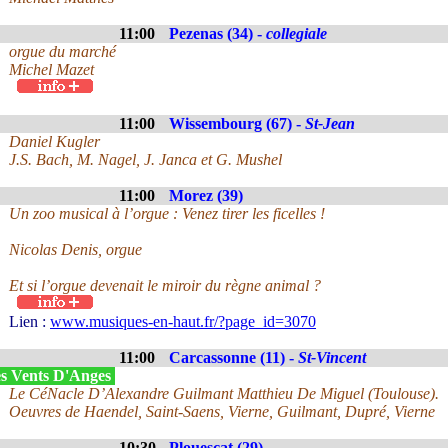
11:00
Pezenas (34) -
collegiale
orgue du marché
Michel Mazet
11:00
Wissembourg (67) -
St-Jean
Daniel Kugler
J.S. Bach, M. Nagel, J. Janca et G. Mushel
11:00
Morez (39)
Un zoo musical à l’orgue : Venez tirer les ficelles !
Nicolas Denis, orgue
Et si l’orgue devenait le miroir du règne animal ?
Lien :
www.musiques-en-haut.fr/?page_id=3070
11:00
Carcassonne (11) -
St-Vincent
s Vents D'Anges
Le CéNacle D’Alexandre Guilmant Matthieu De Miguel (Toulouse).
Oeuvres de Haendel, Saint-Saens, Vierne, Guilmant, Dupré, Vierne
10:30
Plouescat (29)