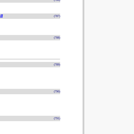
ll
(787)
(788)
(789)
(790)
(791)