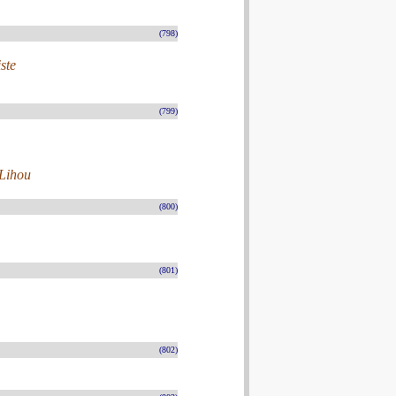
(798)
ste
(799)
-Lihou
(800)
(801)
(802)