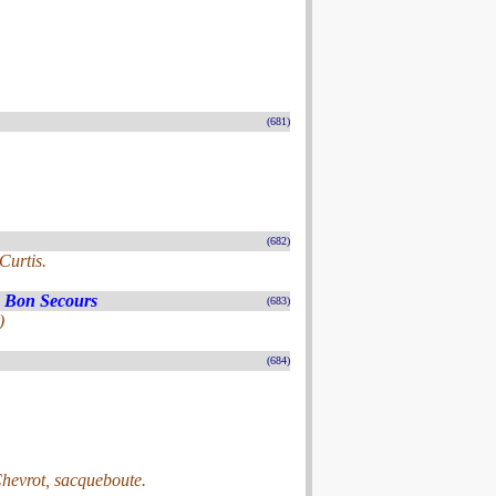
(681)
(682)
Curtis.
 Bon Secours
(683)
)
(684)
Chevrot, sacqueboute.