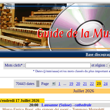
Base discogra
Mots clefs* :
et région :
* Dates (j/mm/aaaa) et/ou mots classés du plus important
70443 dates
Page
1
...
19
20
21
22
23
24
Juillet 2026
Vendredi 17 Juillet 2026
20:00
Lausanne (Suisse) -
cathedrale
Marco Enrico Bossi, alto signore dei suoni – Tommaso Mazzoletti