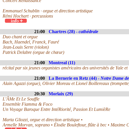
Concert Renaissance
Emmanuel Schublin · orgue et direction artistique
Rémi Hochart · percussions
21:00
Chartres (28) -
cathédrale
Duo chant et orgue
Bach, Haendel, Franck, Fauré
Jean-Louis Serre (violon)
Patrick Delabre (orgue de chœur)
21:00
Montreal (11)
récital par six jeunes organistes américains des universités de Yale et 
21:00
La Bernerie en Retz (44) -
Notre Dame de
Alain Agazzi (orgue), Olivier Moreau et Lionel Boillereaux (trompette
20:30
Morlaix (29)
L’ÂMe Et Le Souffle
Ensemble Fiamma & Foco
Un Voyage Baroque Entre IntéRiorité, Passion Et LumièRe
Marta Gliozzi, orgue et direction artistique •
Armelle Morvan, soprano • Élodie Bouleftour, flûte à bec • Maxime 