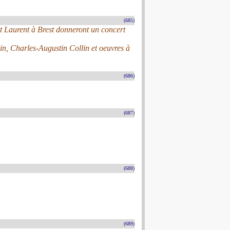
(685)
t Laurent à Brest donneront un concert
n, Charles-Augustin Collin et oeuvres à
(686)
(687)
(688)
(689)