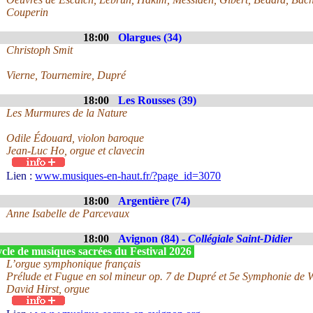
Couperin
18:00
Olargues (34)
Christoph Smit
Vierne, Tournemire, Dupré
18:00
Les Rousses (39)
Les Murmures de la Nature
Odile Édouard, violon baroque
Jean-Luc Ho, orgue et clavecin
Lien :
www.musiques-en-haut.fr/?page_id=3070
18:00
Argentière (74)
Anne Isabelle de Parcevaux
18:00
Avignon (84) -
Collégiale Saint-Didier
cle de musiques sacrées du Festival 2026
L’orgue symphonique français
Prélude et Fugue en sol mineur op. 7 de Dupré et 5e Symphonie de 
David Hirst, orgue