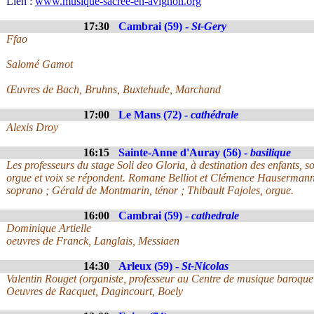
Lien :
www.musique-sacree-en-avignon.org
17:30
Cambrai (59) -
St-Gery
Ffao
Salomé Gamot
Œuvres de Bach, Bruhns, Buxtehude, Marchand
17:00
Le Mans (72) -
cathédrale
Alexis Droy
16:15
Sainte-Anne d'Auray (56) -
basilique
Les professeurs du stage Soli deo Gloria, à destination des enfants, s
orgue et voix se répondent. Romane Belliot et Clémence Hausermann
soprano ; Gérald de Montmarin, ténor ; Thibault Fajoles, orgue.
16:00
Cambrai (59) -
cathedrale
Dominique Artielle
oeuvres de Franck, Langlais, Messiaen
14:30
Arleux (59) -
St-Nicolas
Valentin Rouget (organiste, professeur au Centre de musique baroque 
Oeuvres de Racquet, Dagincourt, Boely