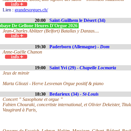
Lien :
grandesorgues.ch/
20:00
Saint-Guilhem le Désert (34)
baye De Gellone Heures D'Orgue 2026
Jean-Charles Ablitzer (Belfort) Batallas y Danzas....
19:30
Paderborn (Allemagne) -
Dom
Anne-Gaëlle Chanon
19:00
Saint Yvi (29) -
Chapelle Locmaria
Jeux de miroir
Marta Gliozzi - Herve Lesvenan Orgue positif & piano
18:30
Bedarieux (34) -
St-Louis
Concert ” Saxophone et orgue ”
Fabien Chouraki, concertiste international, et Olivier Dekeister, Titu
Vaugirard à Paris,
Oeuvres de Escaich, Lebrun, Hakim, Messiaen, Gibert, Bédard, Bach,