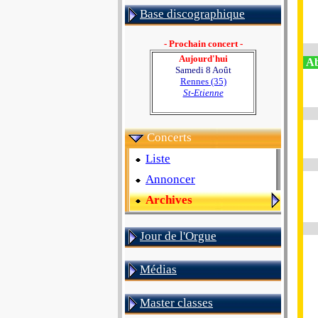
Base discographique
- Prochain concert -
Aujourd'hui
Ab
Samedi 8 Août
Rennes (35)
St-Etienne
Concerts
Liste
Annoncer
Archives
Jour de l'Orgue
Médias
Master classes