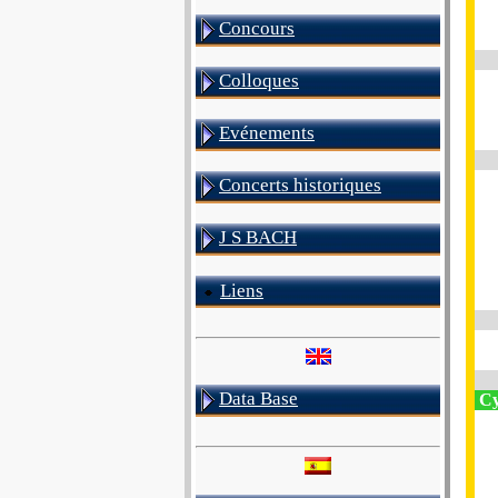
Concours
Colloques
Evénements
Concerts historiques
J S BACH
Liens
Data Base
Cy