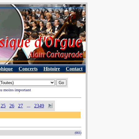
phique
Concerts
Histoire
Contact
 au moins important
25
26
27
...
2349
(661)