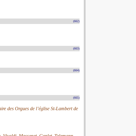
(662)
(663)
(664)
(665)
laire des Orgues de l’église St-Lambert de
 Vivaldi, Massenet, Caplet, Telemann,