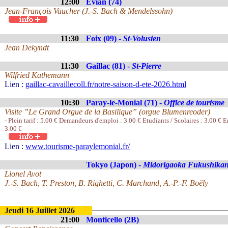
12:00
Evian (74)
Jean-François Vaucher (J.-S. Bach & Mendelssohn)
11:30
Foix (09) -
St-Volusien
Jean Dekyndt
11:30
Gaillac (81) -
St-Pierre
Wilfried Kathemann
Lien :
gaillac-cavaillecoll.fr/notre-saison-d-ete-2026.html
10:30
Paray-le-Monial (71) -
Office de tourisme
Visite ”Le Grand Orgue de la Basilique” (orgue Blumenreoder)
- Plein tarif : 5.00 € Demandeurs d'emploi : 3.00 € Etudiants / Scolaires : 3.00 € En
3.00 €
Lien :
www.tourisme-paraylemonial.fr/
Tokyo (Japon) -
Midorigaoka Fukushika
Lionel Avot
J.-S. Bach, T. Preston, B. Righetti, C. Marchand, A.-P.-F. Boëly
Jeudi 16 Juillet 2026
21:00
Monticello (2B)