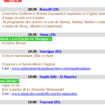
20:30
Roscoff (29)
Geneviève Guillerm et Roland Guyomarch organistes en l’église Sain
d’orgue en solo et à 4 mains.
Au programme des oeuvres en solo de Stanley, Vanhal, Walther Guilai
4 mains de Hesse, Mozart et Ladmirault.
20:30
Sizun (29)
stival « Les Enclos en Musique »
Frédéric Rivoal
19:30
Souvigny (03)
Concert harmonium, flûte et chant
Francesco et Sarah-Marie Chigioni
Lien :
www.amisorgueclicquotsouvigny.com/manifestations
19:00
Soultz (68) -
St-Maurice
eux Divins”
orgue et vin
Eric Letzelter & Le Domaine Weinzaepfel
Lien :
www.musicales-soultz68.com/les-musicales/
19:00
Vouvant (85)