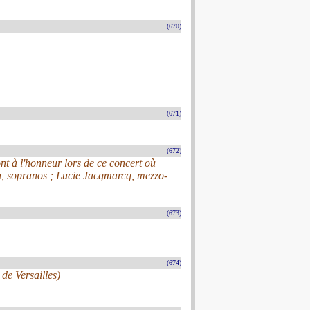
(670)
(671)
(672)
ont à l'honneur lors de ce concert où
, sopranos ; Lucie Jacqmarcq, mezzo-
(673)
(674)
de Versailles)