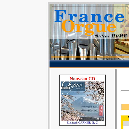
Nouveau CD
Elisabeth GARNIER [1; 2]