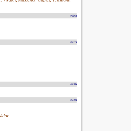
(666)
(667)
(668)
(669)
Widor