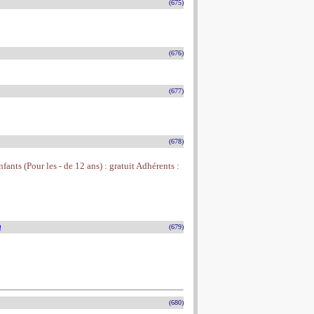
(675)
(676)
(677)
(678)
fants (Pour les - de 12 ans) : gratuit Adhérents :
n
(679)
(680)