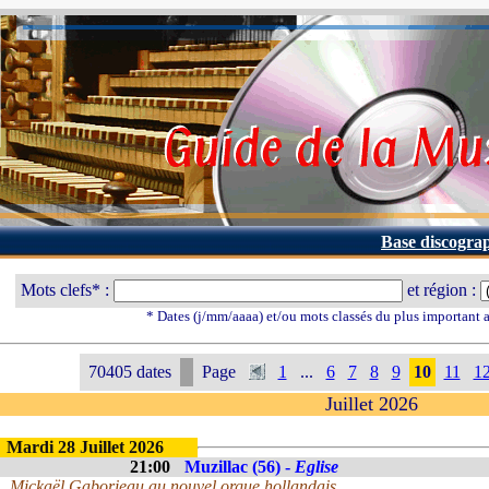
Base discogra
Mots clefs* :
et région :
* Dates (j/mm/aaaa) et/ou mots classés du plus important
70405 dates
Page
1
...
6
7
8
9
10
11
1
Juillet 2026
Mardi 28 Juillet 2026
21:00
Muzillac (56) -
Eglise
Mickaël Gaborieau au nouvel orgue hollandais