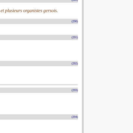
et plusieurs organistes gersois.
(290)
(291)
(292)
(293)
(294)