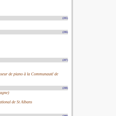
(285)
(286)
(287)
fesseur de piano à la Communauté de
(288)
magne)
tional de St Albans
(289)