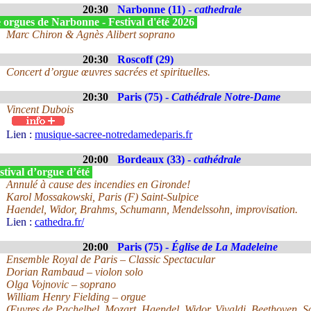
20:30
Narbonne (11) -
cathedrale
 orgues de Narbonne - Festival d'été 2026
Marc Chiron & Agnès Alibert soprano
20:30
Roscoff (29)
Concert d’orgue œuvres sacrées et spirituelles.
20:30
Paris (75) -
Cathédrale Notre-Dame
Vincent Dubois
Lien :
musique-sacree-notredamedeparis.fr
20:00
Bordeaux (33) -
cathédrale
tival d’orgue d’été
Annulé à cause des incendies en Gironde!
Karol Mossakowski, Paris (F) Saint-Sulpice
Haendel, Widor, Brahms, Schumann, Mendelssohn, improvisation.
Lien :
cathedra.fr/
20:00
Paris (75) -
Église de La Madeleine
Ensemble Royal de Paris – Classic Spectacular
Dorian Rambaud – violon solo
Olga Vojnovic – soprano
William Henry Fielding – orgue
Œuvres de Pachelbel, Mozart, Haendel, Widor, Vivaldi, Beethoven, S