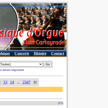
phique
Concerts
Histoire
Contact
 au moins important
2
13
14
...
2347
(271)