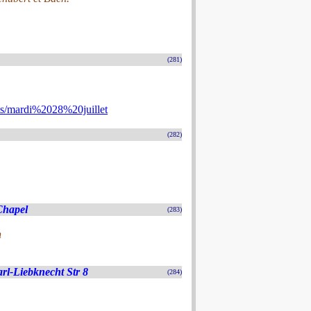
(281)
/mardi%2028%20juillet
(282)
Chapel
(283)
n
arl-Liebknecht Str 8
(284)