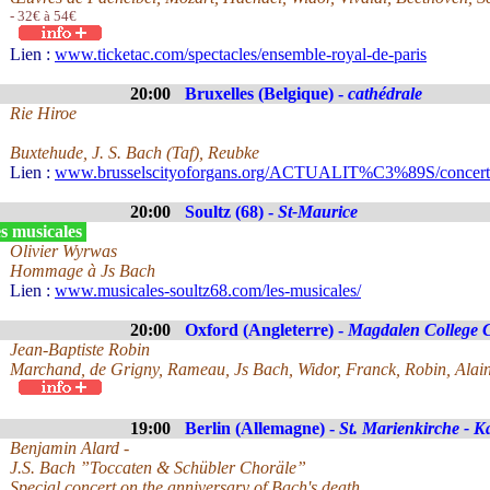
- 32€ à 54€
Lien :
www.ticketac.com/spectacles/ensemble-royal-de-paris
20:00
Bruxelles (Belgique) -
cathédrale
Rie Hiroe
Buxtehude, J. S. Bach (Taf), Reubke
Lien :
www.brusselscityoforgans.org/ACTUALIT%C3%89S/concerts
20:00
Soultz (68) -
St-Maurice
s musicales
Olivier Wyrwas
Hommage à Js Bach
Lien :
www.musicales-soultz68.com/les-musicales/
20:00
Oxford (Angleterre) -
Magdalen College 
Jean-Baptiste Robin
Marchand, de Grigny, Rameau, Js Bach, Widor, Franck, Robin, Alai
19:00
Berlin (Allemagne) -
St. Marienkirche - K
Benjamin Alard -
J.S. Bach ”Toccaten & Schübler Choräle”
Special concert on the anniversary of Bach's death