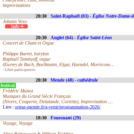
improvisations
20:30
Saint-Raphaël (83) -
Église Notre-Dame-de
Johann Vexo
20:30
Anglet (64) -
Église Saint-Léon
Concert de Chant et Orgue
Philippe Barret, baryton
Raphaël Tambyeff, orgue
Œuvres de Bach, Boellmann, Elgar, Haendel, Morricone...
- Libre participation
20:30
Mende (48) -
cathédrale
festival
Frédéric Munoz
Musiques du Grand Siècle Français
(Nivers, Couperin, Delalande, Corrette), Improvisation ....
Lien :
orgue-mende.fr/a-venir/programmation-2026/
18:30
Fouesnant (29)
Voyage, Voyage
Alma Bettencourt & William Fielding