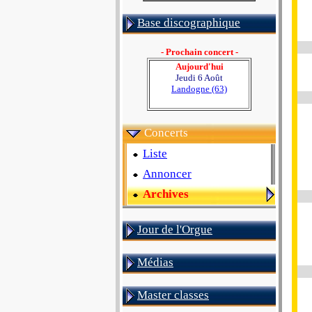
Base discographique
- Prochain concert -
Aujourd'hui
Jeudi 6 Août
Landogne (63)
Concerts
Liste
Annoncer
Archives
Jour de l'Orgue
Médias
Master classes