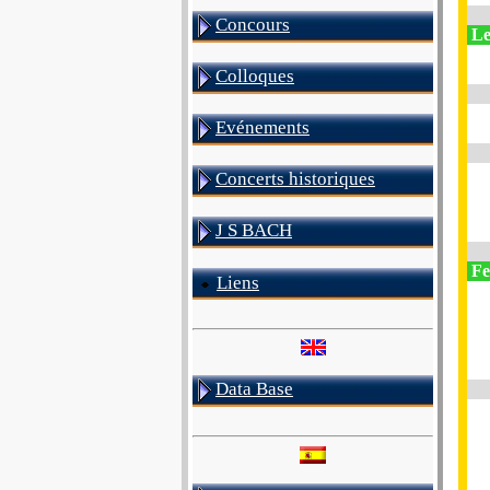
Concours
Le
Colloques
Evénements
Concerts historiques
J S BACH
Fes
Liens
Data Base