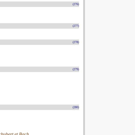
(276)
(277)
(278)
(279)
(280)
chubert et Bach.