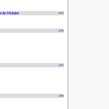
-la-Victoire
(295)
(296)
(297)
(298)