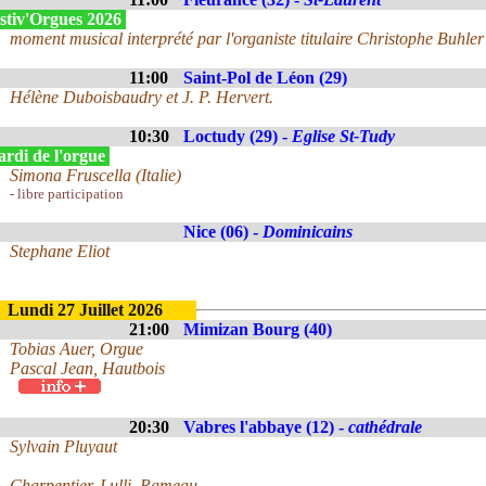
stiv'Orgues 2026
moment musical interprété par l'organiste titulaire Christophe Buhler 
11:00
Saint-Pol de Léon (29)
Hélène Duboisbaudry et J. P. Hervert.
10:30
Loctudy (29) -
Eglise St-Tudy
rdi de l'orgue
Simona Fruscella (Italie)
- libre participation
Nice (06) -
Dominicains
Stephane Eliot
Lundi 27 Juillet 2026
21:00
Mimizan Bourg (40)
Tobias Auer, Orgue
Pascal Jean, Hautbois
20:30
Vabres l'abbaye (12) -
cathédrale
Sylvain Pluyaut
Charpentier, Lulli, Rameau