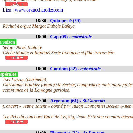
Lien :
www.orguecharolles.com
18:30
Quimperlé (29)
Récital d'orgue Margot Dubois Lafaye
18:00
Gap (05) -
cathédrale
e saison
Serge Ollive, titulaire
Cécile Moutte et Raphaël Serie trompette et flûte traversière
18:00
Condom (32) -
cathédrale
spérales
Joël Lassus (clarinette),
Christophe Bouhier (orgue) clavieriste, compositeur mais aussi pro
communes de la Lomagne gersoise.
17:00
Argentan (61) -
St-Germain
Concert « Jeune Talent » donné par Julian Emmanuel Becker (Alle
1er Prix du concours Bach de Leipzig, 2ème Prix du concours interna
11:00
Fleurance (32) -
St-Laurent