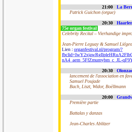
21:00
La Bern
Patrick Guichon (orgue)
20:30
Haarlem
75e organ festival
Celebrity Recital – Vierhandige impro
Jean-Pierre Leguay & Samuel Liége
Lien :
organfestival.nl/program/?
fbclid=IwY2xjawRgIlpleHRuA2
nA4_aem_5FfZmumybm_c_JL-qF9
20:30
Olonzac
lancement de l'association en fave
Samuel Poujade
Bach, Liszt, Widor, Boëllmann
20:00
Grandvi
Première partie
Battalas y danzas
Jean-Charles Ablitzer