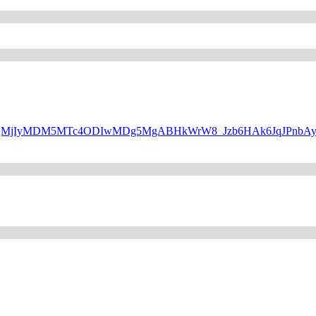
WQQMjIyMDM5MTc4ODIwMDg5MgABHkWrW8_Jzb6HAk6JqJPnbAyP