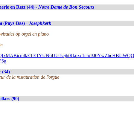
erie en Retz (44) -
Notre Dame de Bon Secours
 (Pays-Bas) -
Josephkerk
visaties op orgel en piano
on
FlbQIxMABicmlkETE1YUN6UUJsejhtRkpxc1c5c3J0YwZhcHBfa
Y5g
 (34)
ur de la restauration de l'orgue
llars (90)