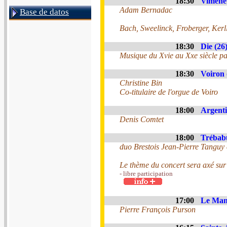
18:30
Vimenet
Adam Bernadac
Base de datos
Bach, Sweelinck, Froberger, Kerl
18:30
Die (26
Musique du Xvie au Xxe siècle pa
18:30
Voiron 
Christine Bin
Co-titulaire de l'orgue de Voiro
18:00
Argenti
Denis Comtet
18:00
Trébabu
duo Brestois Jean-Pierre Tanguy
Le thème du concert sera axé sur 
- libre participation
17:00
Le Mans
Pierre François Purson