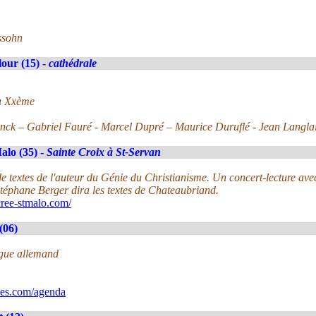
ssohn
lour (15) -
cathédrale
du Xxème
anck – Gabriel Fauré - Marcel Dupré – Maurice Duruflé - Jean Langl
alo (35) -
Sainte Croix à St-Servan
e textes de l'auteur du Génie du Christianisme. Un concert-lecture avec
Stéphane Berger dira les textes de Chateaubriand.
ree-stmalo.com/
(06)
rgue allemand
ues.com/agenda