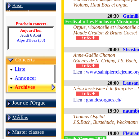
Violons, Haut Bois et orgue.
Base
discographique
20:30
Guimili
Festival « Les Enclos en Musique 
- Prochain concert -
Orgue, violoncelle et violoncelle
Aujourd'hui
Maude Gratton & Bruno Cocset
Jeudi 6 Août
Alpe d'Huez (38)
20:00
Strasbo
Anne-Gaëlle Chanon
Concerts
Œuvres de N. Grigny, J.S. Bach, 
Liste
Lien :
www.saintpierrelejeune.org
Annoncer
20:00
Lausann
Archives
Néo-classicisme à la française –
Lien :
grandesorgues.ch/
Jour de l'Orgue
19:30
naumbu
Thomas Ospital
Médias
J.S.Bach, Buxtehude, Weckmann 
Master classes
19:00
Fleuran
Festiv'Orgues 2026