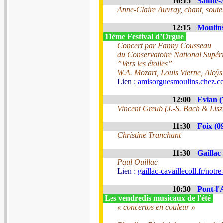
16:15
Sainte-
Anne-Claire Auvray, chant, souten
12:15
Moulins
11ème Festival d’Orgue
Concert par Fanny Cousseau
du Conservatoire National Supér
”Vers les étoiles”
W.A. Mozart, Louis Vierne, Aloÿ
Lien :
amisorguesmoulins.chez.c
12:00
Evian (
Vincent Greub (J.-S. Bach & Lisz
11:30
Foix (0
Christine Tranchant
11:30
Gaillac 
Paul Ouillac
Lien :
gaillac-cavaillecoll.fr/notr
10:30
Pont-l'
Les vendredis musicaux de l'été
« concertos en couleur »