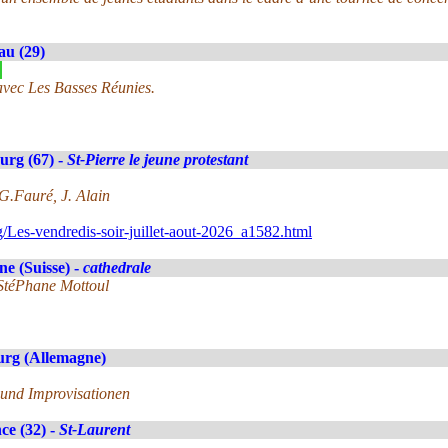
au (29)
»
 avec Les Basses Réunies.
urg (67) -
St-Pierre le jeune protestant
G.Fauré, J. Alain
/Les-vendredis-soir-juillet-aout-2026_a1582.html
e (Suisse) -
cathedrale
 StéPhane Mottoul
rg (Allemagne)
und Improvisationen
ce (32) -
St-Laurent