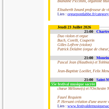
Blandine Piccinini, organiste tit
Elisaberth Isnard professeur de v
Lien :
orguepontlabbe.fr/category/
Jeudi 23 Juillet 2026
21:00
Chartre
Duo violon et orgue
Bach, Corelli, Couperin
Gilles Lefèvre (violon)
Patrick Delabre (orgue de chœur
21:00
Monein 
Pascal Jean (Hautbois) et Tobbi
Jean-Baptiste Loeillet, Felix Me
21:00
Saint-M
55e festival musique sacrée
chœur Mélisme(s) et l'Orchestre 
Fauré Requiem
P. Hersant création d'une œuvre v
Lien :
www.festivaldemusiquesac