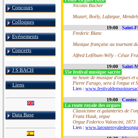
Nicolas Bucher
Concours
Mozart, Boëly, Lafargue, Mendel
Colloques
19:00
Saint-F
Frederic Blanc
Evénements
Musique française au tournant 
Concerts
Alfred Lefébure-Wély - César Fr
historiques
19:00
Saint-M
J S BACH
55e festival musique sacrée
ne heure de musique d'orgues et d
Pierre Farago, sera à l'orgue et 
Liens
Lien :
www.festivaldemusiquesac
19:00
Contes 
La route royale des orgues
Classicisme et galanteries de l’o
Data Base
Franz Hauk, orgue
Orgue Federico Valoncini, 1873
Lien :
www.larouteroyaledesorg