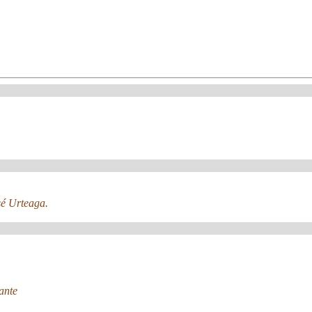
sé Urteaga.
ante