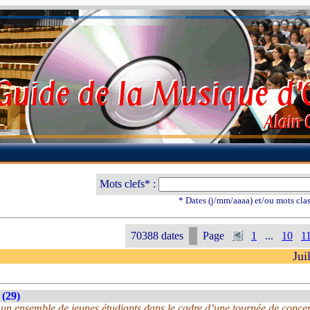
Mots clefs* :
* Dates (j/mm/aaaa) et/ou mots cla
70388 dates
Page
1
...
10
1
Jui
 (29)
n ensemble de jeunes étudiants dans le cadre d’une tournée de concer