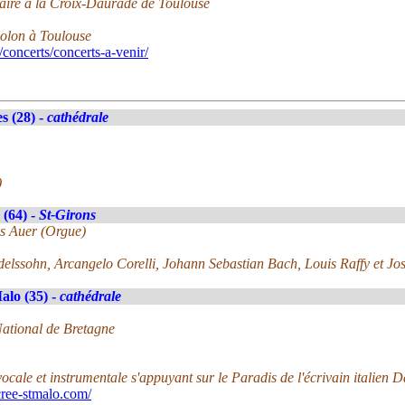
ulaire à la Croix-Daurade de Toulouse
iolon à Toulouse
concerts/concerts-a-venir/
s (28) -
cathédrale
)
(64) -
St-Girons
as Auer (Orgue)
ndelssohn, Arcangelo Corelli, Johann Sebastian Bach, Louis Raffy et Jo
alo (35) -
cathédrale
National de Bretagne
ocale et instrumentale s'appuyant sur le Paradis de l'écrivain italien D
ree-stmalo.com/