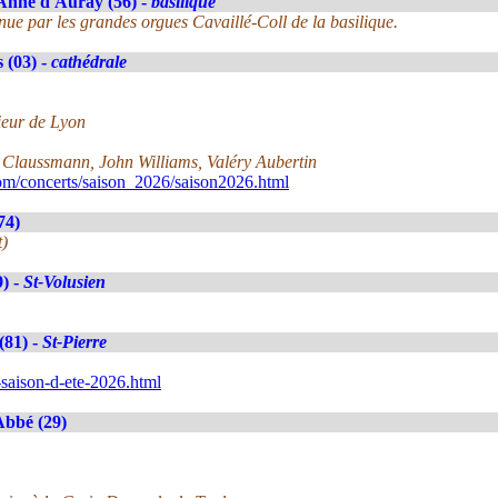
Anne d'Auray (56) -
basilique
ue par les grandes orgues Cavaillé-Coll de la basilique.
 (03) -
cathédrale
ieur de Lyon
s Claussmann, John Williams, Valéry Aubertin
om/concerts/saison_2026/saison2026.html
74)
t)
9) -
St-Volusien
(81) -
St-Pierre
e-saison-d-ete-2026.html
Abbé (29)