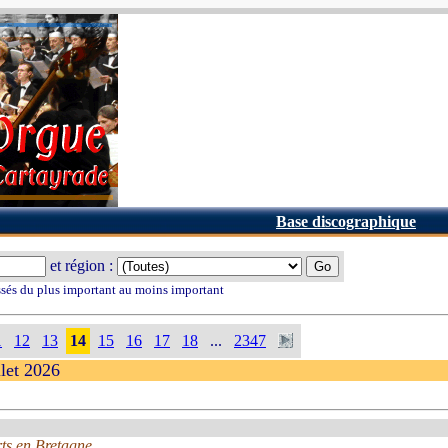
Base discographique
et région :
ssés du plus important au moins important
1
12
13
14
15
16
17
18
...
2347
llet 2026
ts en Bretagne.