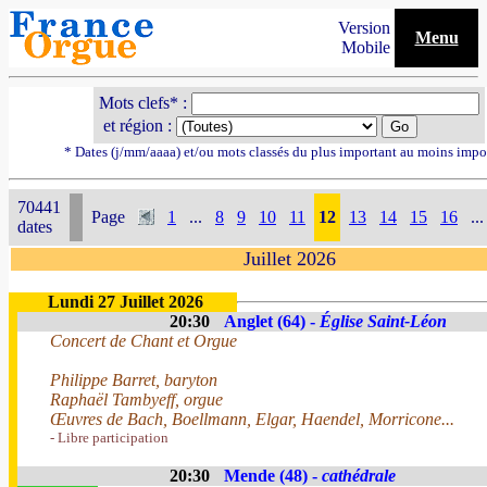
Version
Menu
Mobile
Mots clefs* :
et région :
* Dates (j/mm/aaaa) et/ou mots classés du plus important au moins impo
70441
Page
1
...
8
9
10
11
12
13
14
15
16
...
dates
Juillet 2026
Lundi 27 Juillet 2026
20:30
Anglet (64) -
Église Saint-Léon
Concert de Chant et Orgue
Philippe Barret, baryton
Raphaël Tambyeff, orgue
Œuvres de Bach, Boellmann, Elgar, Haendel, Morricone...
- Libre participation
20:30
Mende (48) -
cathédrale