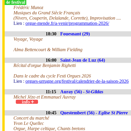
4e festival
Frédéric Munoz
Musiques du Grand Siècle Français
(Nivers, Couperin, Delalande, Corrette), Improvisation ....
Lien :
orgue-mende.fr/a-venir/programmation-2026/
18:30
Fouesnant (29)
Voyage, Voyage
Alma Bettencourt & William Fielding
16:00
Saint-Jean de Luz (64)
Récital d'orgue Benjamin Righetti
Dans le cadre du cycle Festi Orgues 2026
Lien :
orgues-urrugne.org/festival/calendrier-de-la-saison-2026
11:15
Auray (56) -
St-Gildas
Michel Jézo et Emmanuel Auvray
10:45
Questembert (56) -
Eglise St Pierre
Concert du marché
Yvon Le Quellec
Orgue, Harpe celtique, Chants bretons