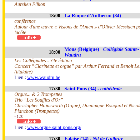
Aurelien Fillion
18:00
La Roque d'Anthéron (84)
conférence
Autour d'une œuvre « Visions de l'Amen » d'Olivier Messiaen 
lacôte
Mons (Belgique) -
Collégiale Sainte-
18:00
Waudru
Les Collégiades - 34e édition
Concert ”Clarinette et orgue” par Arthur Ferrand et Benoit L
(titulaire)
Lien :
www.waudru.be
17:30
Saint Pons (34) -
cathédrale
Orgue... & 2 Trompettes
Trio ”Les Souffles d'Or”
Christopher Hainsworth (Orgue), Dominique Bougard et Nicol
Planchon (Trompettes)
- 12€
Lien :
www.orgue-saint-pons.org/
17:30
Falaise (14) -
Nd de Guibray