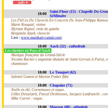
Saint-Flour (15) -
Chapelle Du Gra
18:00
SéMinaire
Les PièCes De Clavecin En Concerts De Jean-Philippe Ramea
Marie Rouquié, violon
Myriam Rignol, viole de gambe
Benjamin Alard, clavecin
Lien :
www.musikart-cantal.com/
18:00
Auch (32) -
cathedrale
Les claviers en Pays d'Auch
Musique française du Grand-Siècle
Nicolas Bucher ( organiste titulaire de Saint Gervais à Paris), o
chanteuses
18:00
Le Touquet (62)
Salomé Gamot et Marion Pottier flûte
18:00
Chapaize (71)
Noëls en été, Cornemuses et orgue.
Gilles Desserprit, Pascal Desbrosses, Jacques Lanfranchi : co
Mike Carver : orgue.
18:00
Mouzon (08) -
abbatiale