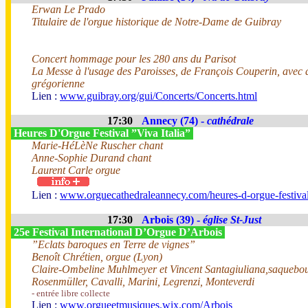
Erwan Le Prado
Titulaire de l'orgue historique de Notre-Dame de Guibray
Concert hommage pour les 280 ans du Parisot
La Messe à l'usage des Paroisses, de François Couperin, avec 
grégorienne
Lien :
www.guibray.org/gui/Concerts/Concerts.html
17:30
Annecy (74) -
cathédrale
Heures D'Orgue Festival ”Viva Italia”
Marie-HéLèNe Ruscher chant
Anne-Sophie Durand chant
Laurent Carle orgue
Lien :
www.orguecathedraleannecy.com/heures-d-orgue-festiva
17:30
Arbois (39) -
église St-Just
25e Festival International D’Orgue D’Arbois
”Eclats baroques en Terre de vignes”
Benoît Chrétien, orgue (Lyon)
Claire-Ombeline Muhlmeyer et Vincent Santagiuliana,saquebou
Rosenmüller, Cavalli, Marini, Legrenzi, Monteverdi
- entrée libre collecte
Lien :
www.orgueetmusiques.wix.com/Arbois