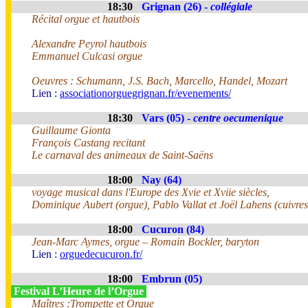
18:30
Grignan (26) -
collégiale
Récital orgue et hautbois
Alexandre Peyrol hautbois
Emmanuel Culcasi orgue
Oeuvres : Schumann, J.S. Bach, Marcello, Handel, Mozart
Lien :
associationorguegrignan.fr/evenements/
18:30
Vars (05) -
centre oecumenique
Guillaume Gionta
François Castang recitant
Le carnaval des animeaux de Saint-Saëns
18:00
Nay (64)
voyage musical dans l'Europe des Xvie et Xviie siècles,
Dominique Aubert (orgue), Pablo Vallat et Joël Lahens (cuivres
18:00
Cucuron (84)
Jean-Marc Aymes, orgue – Romain Bockler, baryton
Lien :
orguedecucuron.fr/
18:00
Embrun (05)
Festival L’Heure de l’Orgue
Maîtres :Trompette et Orgue