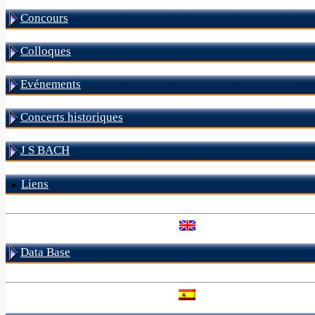
Concours
Colloques
Evénements
Concerts historiques
J S BACH
Liens
Data Base