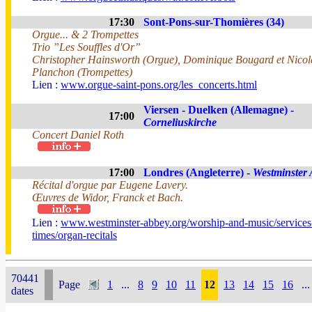
17:30
Sont-Pons-sur-Thomières (34)
Orgue... & 2 Trompettes
Trio ”Les Souffles d'Or”
Christopher Hainsworth (Orgue), Dominique Bougard et Nicol
Planchon (Trompettes)
Lien :
www.orgue-saint-pons.org/les_concerts.html
Viersen - Duelken (Allemagne) -
17:00
Corneliuskirche
Concert Daniel Roth
17:00
Londres (Angleterre) -
Westminster
Récital d'orgue par Eugene Lavery.
Œuvres de Widor, Franck et Bach.
Lien :
www.westminster-abbey.org/worship-and-music/services
times/organ-recitals
70441
Page
1
...
8
9
10
11
12
13
14
15
16
...
dates