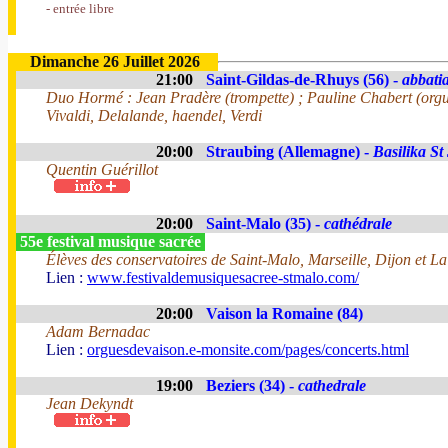
- entrée libre
Dimanche 26 Juillet 2026
21:00
Saint-Gildas-de-Rhuys (56) -
abbatia
Duo Hormé : Jean Pradère (trompette) ; Pauline Chabert (org
Vivaldi, Delalande, haendel, Verdi
20:00
Straubing (Allemagne) -
Basilika St
Quentin Guérillot
20:00
Saint-Malo (35) -
cathédrale
55e festival musique sacrée
Élèves des conservatoires de Saint-Malo, Marseille, Dijon et La
Lien :
www.festivaldemusiquesacree-stmalo.com/
20:00
Vaison la Romaine (84)
Adam Bernadac
Lien :
orguesdevaison.e-monsite.com/pages/concerts.html
19:00
Beziers (34) -
cathedrale
Jean Dekyndt