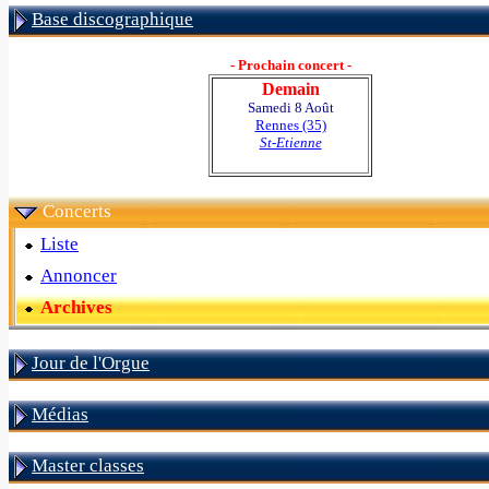
Base discographique
- Prochain concert -
Demain
Samedi 8 Août
Rennes (35)
St-Etienne
Concerts
Liste
Annoncer
Archives
Jour de l'Orgue
Médias
Master classes