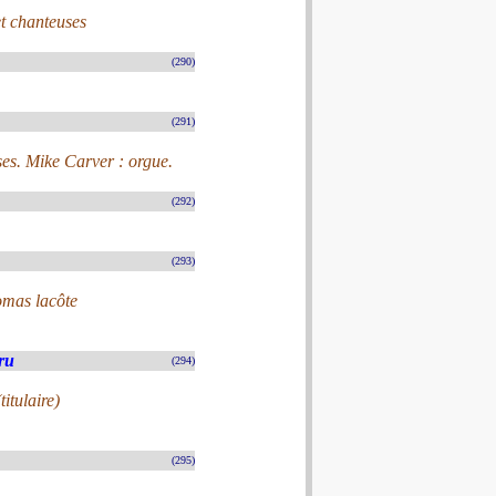
et chanteuses
(290)
(291)
es. Mike Carver : orgue.
(292)
(293)
omas lacôte
ru
(294)
itulaire)
(295)