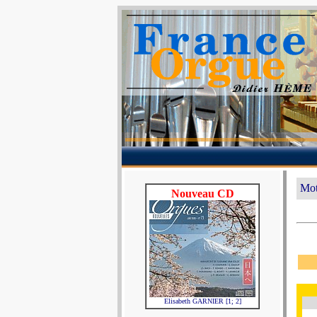
Mot
Nouveau CD
Elisabeth GARNIER [1; 2]