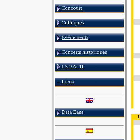
Concours
Colloques
Evénements
Concerts historiques
J S BACH
Liens
Data Base