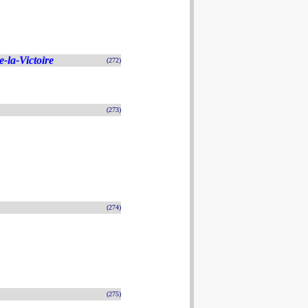
-la-Victoire
(272)
(273)
(274)
(275)