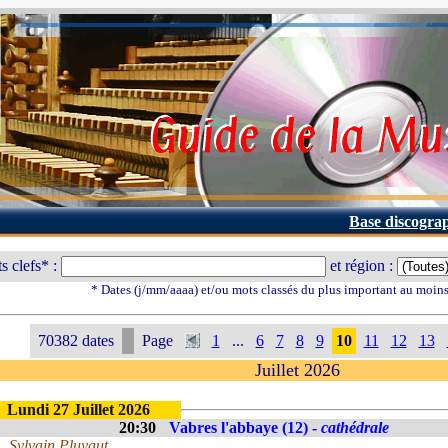
Base discogra
s clefs* :
et région :
* Dates (j/mm/aaaa) et/ou mots classés du plus important au moin
70382 dates
Page
1
...
6
7
8
9
10
11
12
13
Juillet 2026
Lundi 27 Juillet 2026
20:30
Vabres l'abbaye (12) -
cathédrale
Sylvain Pluyaut