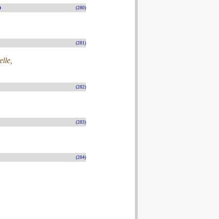
b
(280)
(281)
lle,
(282)
(283)
(284)