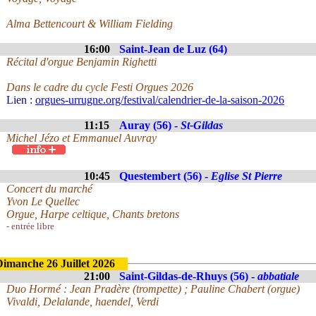
Alma Bettencourt & William Fielding
16:00
Saint-Jean de Luz (64)
Récital d'orgue Benjamin Righetti
Dans le cadre du cycle Festi Orgues 2026
Lien :
orgues-urrugne.org/festival/calendrier-de-la-saison-2026
11:15
Auray (56) -
St-Gildas
Michel Jézo et Emmanuel Auvray
10:45
Questembert (56) -
Eglise St Pierre
Concert du marché
Yvon Le Quellec
Orgue, Harpe celtique, Chants bretons
- entrée libre
Dimanche 26 Juillet 2026
21:00
Saint-Gildas-de-Rhuys (56) -
abbatiale
Duo Hormé : Jean Pradère (trompette) ; Pauline Chabert (orgue)
Vivaldi, Delalande, haendel, Verdi