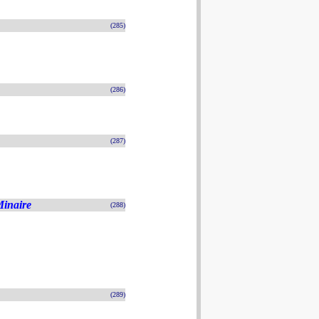
(285)
(286)
(287)
inaire
(288)
(289)