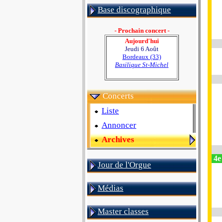
Base discographique
- Prochain concert -
Aujourd'hui
Jeudi 6 Août
Bordeaux (33)
Basilique St-Michel
Concerts
Liste
Annoncer
Archives
4e 
Jour de l'Orgue
Médias
Master classes