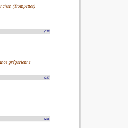
nchon (Trompettes)
(296)
nance grégorienne
(297)
(298)