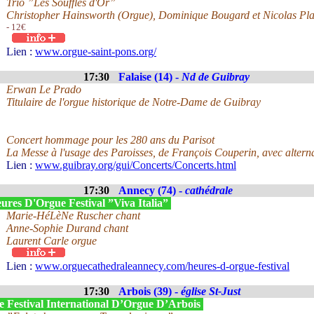
Trio ”Les Souffles d'Or”
Christopher Hainsworth (Orgue), Dominique Bougard et Nicolas Pla
- 12€
Lien :
www.orgue-saint-pons.org/
17:30
Falaise (14) -
Nd de Guibray
Erwan Le Prado
Titulaire de l'orgue historique de Notre-Dame de Guibray
Concert hommage pour les 280 ans du Parisot
La Messe à l'usage des Paroisses, de François Couperin, avec alter
Lien :
www.guibray.org/gui/Concerts/Concerts.html
17:30
Annecy (74) -
cathédrale
ures D'Orgue Festival ”Viva Italia”
Marie-HéLèNe Ruscher chant
Anne-Sophie Durand chant
Laurent Carle orgue
Lien :
www.orguecathedraleannecy.com/heures-d-orgue-festival
17:30
Arbois (39) -
église St-Just
e Festival International D’Orgue D’Arbois