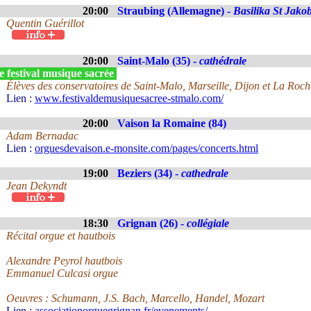
20:00
Straubing (Allemagne) -
Basilika St Jako
Quentin Guérillot
20:00
Saint-Malo (35) -
cathédrale
 festival musique sacrée
Élèves des conservatoires de Saint-Malo, Marseille, Dijon et La Roche
Lien :
www.festivaldemusiquesacree-stmalo.com/
20:00
Vaison la Romaine (84)
Adam Bernadac
Lien :
orguesdevaison.e-monsite.com/pages/concerts.html
19:00
Beziers (34) -
cathedrale
Jean Dekyndt
18:30
Grignan (26) -
collégiale
Récital orgue et hautbois
Alexandre Peyrol hautbois
Emmanuel Culcasi orgue
Oeuvres : Schumann, J.S. Bach, Marcello, Handel, Mozart
Lien :
associationorguegrignan.fr/evenements/