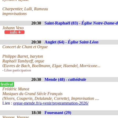
Charpentier, Lulli, Rameau
improvisations
20:30
Saint-Raphaël (83) -
Église Notre-Dame-de
Johann Vexo
20:30
Anglet (64) -
Église Saint-Léon
Concert de Chant et Orgue
Philippe Barret, baryton
Raphaël Tambyeff, orgue
Œuvres de Bach, Boellmann, Elgar, Haendel, Morricone...
- Libre participation
20:30
Mende (48) -
cathédrale
festival
Frédéric Munoz
Musiques du Grand Siècle Français
(Nivers, Couperin, Delalande, Corrette), Improvisation ....
Lien :
orgue-mende.fr/a-venir/programmation-2026/
18:30
Fouesnant (29)
Voyage, Voyage