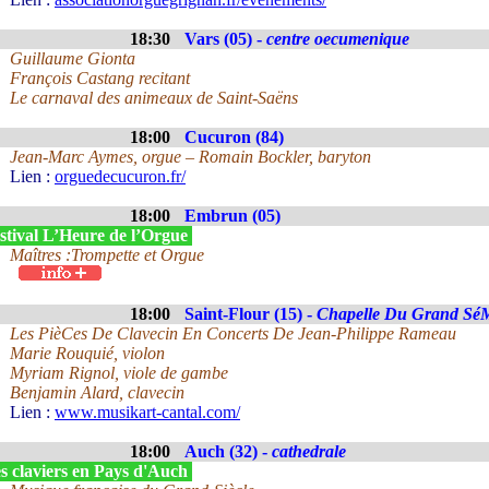
18:30
Vars (05) -
centre oecumenique
Guillaume Gionta
François Castang recitant
Le carnaval des animeaux de Saint-Saëns
18:00
Cucuron (84)
Jean-Marc Aymes, orgue – Romain Bockler, baryton
Lien :
orguedecucuron.fr/
18:00
Embrun (05)
stival L’Heure de l’Orgue
Maîtres :Trompette et Orgue
18:00
Saint-Flour (15) -
Chapelle Du Grand SéM
Les PièCes De Clavecin En Concerts De Jean-Philippe Rameau
Marie Rouquié, violon
Myriam Rignol, viole de gambe
Benjamin Alard, clavecin
Lien :
www.musikart-cantal.com/
18:00
Auch (32) -
cathedrale
s claviers en Pays d'Auch