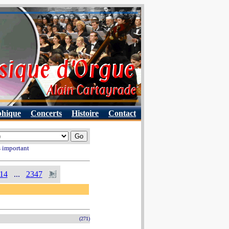
phique
Concerts
Histoire
Contact
s important
14
...
2347
(271)