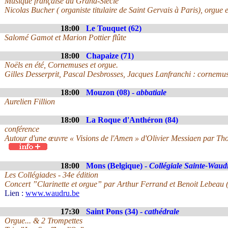
Musique française du Grand-Siècle
Nicolas Bucher ( organiste titulaire de Saint Gervais à Paris), orgue 
18:00
Le Touquet (62)
Salomé Gamot et Marion Pottier flûte
18:00
Chapaize (71)
Noëls en été, Cornemuses et orgue.
Gilles Desserprit, Pascal Desbrosses, Jacques Lanfranchi : cornemus
18:00
Mouzon (08) -
abbatiale
Aurelien Fillion
18:00
La Roque d'Anthéron (84)
conférence
Autour d'une œuvre « Visions de l'Amen » d'Olivier Messiaen par Th
18:00
Mons (Belgique) -
Collégiale Sainte-Waud
Les Collégiades - 34e édition
Concert ”Clarinette et orgue” par Arthur Ferrand et Benoit Lebeau (t
Lien :
www.waudru.be
17:30
Saint Pons (34) -
cathédrale
Orgue... & 2 Trompettes