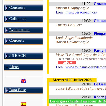
11:00
Crozon 
Concours
Vincent Grappy orgue
Lien :
musiquesacrozon.org
Colloques
10:30
Chateau
Thierry Le Guern
Evénements
10:30
Plougas
Louis Abgrall bombarde
Concerts
Adrien Cavarec orgue
historiques
10:30
Paray-l
Visite ”Le Grand Orgue de la Ba
J S BACH
- Plein tarif : 5.00 € Demandeurs d'emplo
Liens
Lien :
www.tourisme-paraylemonia
Mercredi 29 Juillet 2026
21:00
Le Gra
concert d'orgue et de chant avec
Data Base
20:30
Rodez (
Les orgues chantent au coeur de 
Georges Lartigau, orgue