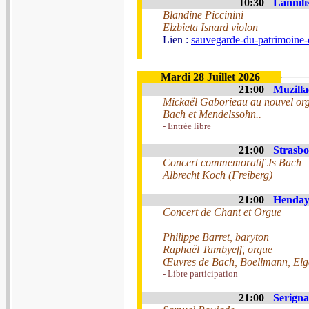
10:30
Lannili
Blandine Piccinini
Elzbieta Isnard violon
Lien :
sauvegarde-du-patrimoine-
Mardi 28 Juillet 2026
21:00
Muzilla
Mickaël Gaborieau au nouvel org
Bach et Mendelssohn..
- Entrée libre
21:00
Strasbo
Concert commemoratif Js Bach
Albrecht Koch (Freiberg)
21:00
Hendaye
Concert de Chant et Orgue
Philippe Barret, baryton
Raphaël Tambyeff, orgue
Œuvres de Bach, Boellmann, Elga
- Libre participation
21:00
Serigna