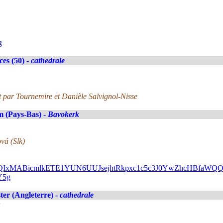
g
es (50) -
cathedrale
 par Tournemire et Danièle Salvignol-Nisse
 (Pays-Bas) -
Bavokerk
vá (Slk)
FlbQIxMABicmlkETE1YUN6UUJsejhtRkpxc1c5c3J0YwZhcHBfa
Y5g
ter (Angleterre) -
cathedrale
n