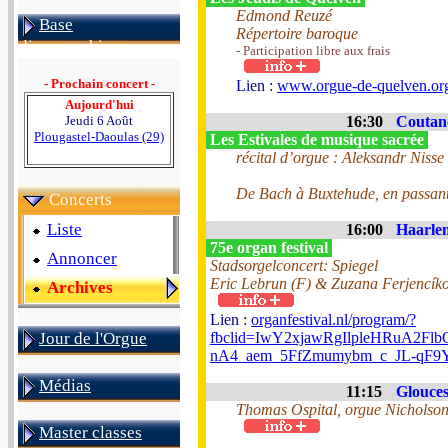
Edmond Reuzé
Base
Répertoire baroque
discographique
- Participation libre aux frais
- Prochain concert -
Lien :
www.orgue-de-quelven.or
Aujourd'hui
Jeudi 6 Août
16:30
Coutanc
Plougastel-Daoulas (29)
Les Estivales de musique sacrée
récital d’orgue : Aleksandr Nisse
De Bach à Buxtehude, en passant
Concerts
Liste
16:00
Haarlem
75e organ festival
Annoncer
Stadsorgelconcert: Spiegel
Eric Lebrun (F) & Zuzana Ferjencíko
Archives
Lien :
organfestival.nl/program/?
Jour de l'Orgue
fbclid=IwY2xjawRgIlpleHRuA2
nA4_aem_5FfZmumybm_c_JL-qF9
Médias
11:15
Glouces
Thomas Ospital, orgue Nicholso
Master classes