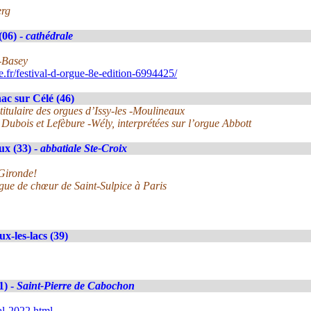
erg
(06) -
cathédrale
i-Basey
fr/festival-d-orgue-8e-edition-6994425/
ac sur Célé (46)
titulaire des orgues d’Issy-les -Moulineaux
Dubois et Lefèbure -Wély, interprétées sur l’orgue Abbott
x (33) -
abbatiale Ste-Croix
Gironde!
rgue de chœur de Saint-Sulpice à Paris
ux-les-lacs (39)
1) -
Saint-Pierre de Cabochon
al-2022.html