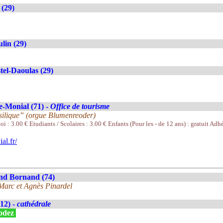
(29)
lin (29)
tel-Daoulas (29)
e-Monial (71) -
Office de tourisme
silique” (orgue Blumenreoder)
i : 3.00 € Etudiants / Scolaires : 3.00 € Enfants (Pour les - de 12 ans) : gratuit Adhé
l.fr/
nd Bornand (74)
 Marc et Agnès Pinardel
12) -
cathédrale
Rodez