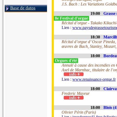
J.S. Bach : Les Variations Goldb
Base de datos
19:00
Grasse 
8e Festival d'orgue
Récital d’orgue - Takako Kikuch
Lien :
www.paysdegrassetourisme.
18:30
Marcilh
Récital d’orgue d’ Oscar Pineda, 
œuvres de Bach, Stanley, Mozart, 
18:00
Bordeau
Orgues d'été
Annulé à cause des incendies en 
Axel de Marnhac, titulaire de l’o
Lien :
www.renaissance-orgue.fr
18:00
Clairva
Frederic Mayeur
18:00
Blois (4
Olivier Périn (Paris)
Lien :
jeuxdorgue41.free.fr/festiv