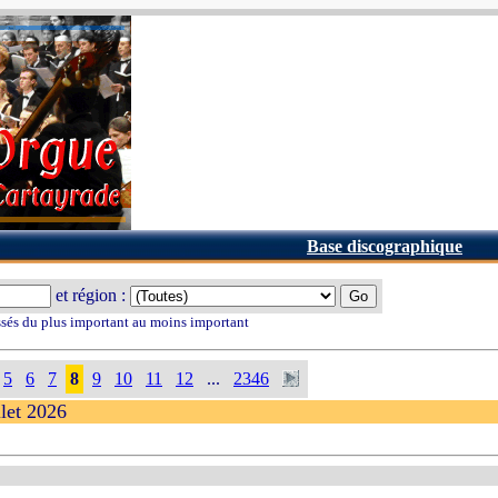
Base discographique
et région :
ssés du plus important au moins important
5
6
7
8
9
10
11
12
...
2346
llet 2026