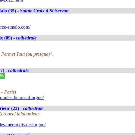
alo (35) -
Sainte Croix à St-Servan
ree-stmalo.com/
x (09) -
cathédrale
 Permet Tout (ou presque)”.
7) -
cathedrale
026
 – Paris)
om/les-heures-d-orgue/
rieuc (22) -
cathedrale
Kerboeuf talabardeur
les-mercredis-de-lorgue/