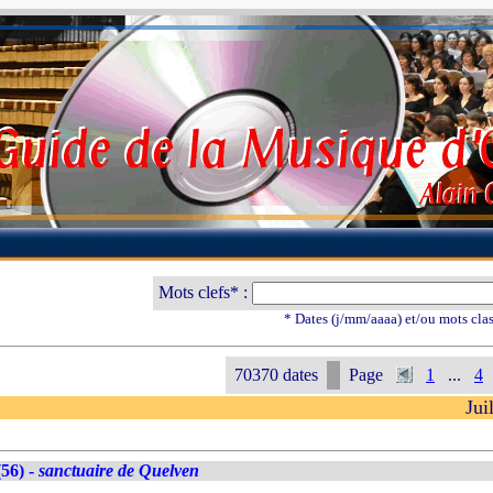
Mots clefs* :
* Dates (j/mm/aaaa) et/ou mots cla
70370 dates
Page
1
...
4
Jui
56) -
sanctuaire de Quelven