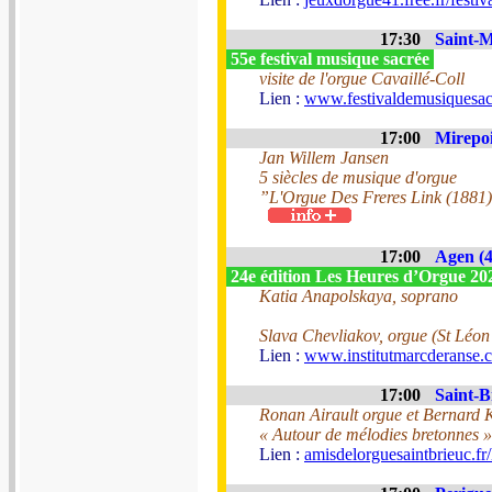
17:30
Saint-M
55e festival musique sacrée
visite de l'orgue Cavaillé-Coll
Lien :
www.festivaldemusiquesac
17:00
Mirepoi
Jan Willem Jansen
5 siècles de musique d'orgue
”L'Orgue Des Freres Link (1881)
17:00
Agen (4
24e édition Les Heures d’Orgue 2
Katia Anapolskaya, soprano
Slava Chevliakov, orgue (St Léon
Lien :
www.institutmarcderanse.c
17:00
Saint-B
Ronan Airault orgue et Bernard 
« Autour de mélodies bretonnes »
Lien :
amisdelorguesaintbrieuc.fr/