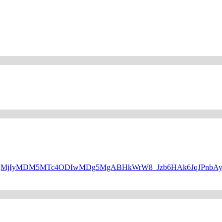
WQQMjIyMDM5MTc4ODIwMDg5MgABHkWrW8_Jzb6HAk6JqJPnbAyP