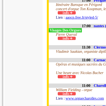
17:00
Perigue
Itinéraire Baroque en Périgord
concert d'orgue Ton Koopman, leq
Lien :
aaocp.free.fr/styled-5/
17:00
nantes 
Visages Des Orgues
Pierre Queval
11:30
Clermon
Vladimir Saakian, organiste dipl
11:00
Carnac 
Opéras et musiques sacrées du G
Une heure avec Nicolas Bucher
11:00
Charoll
William Fielding - orgue
Lien :
www.orguecharolles.com