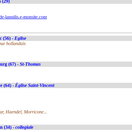
s (29)
de-lannilis.e-monsite.com
c (56) -
Eglise
ue hollandais
urg (67) -
St-Thomas
 (64) -
Église Saint-Vincent
r, Haendel, Morricone...
n (34) -
collegiale