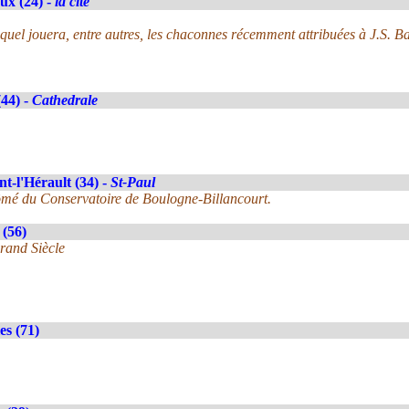
ux (24) -
la cité
uel jouera, entre autres, les chaconnes récemment attribuées à J.S. B
(44) -
Cathedrale
t-l'Hérault (34) -
St-Paul
ômé du Conservatoire de Boulogne-Billancourt.
(56)
rand Siècle
es (71)