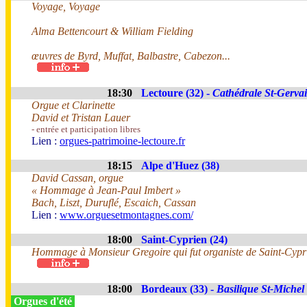
Voyage, Voyage
Alma Bettencourt & William Fielding
œuvres de Byrd, Muffat, Balbastre, Cabezon...
18:30
Lectoure (32) -
Cathédrale St-Gervai
Orgue et Clarinette
David et Tristan Lauer
- entrée et participation libres
Lien :
orgues-patrimoine-lectoure.fr
18:15
Alpe d'Huez (38)
David Cassan, orgue
« Hommage à Jean-Paul Imbert »
Bach, Liszt, Duruflé, Escaich, Cassan
Lien :
www.orguesetmontagnes.com/
18:00
Saint-Cyprien (24)
Hommage à Monsieur Gregoire qui fut organiste de Saint-Cypri
18:00
Bordeaux (33) -
Basilique St-Michel
Orgues d'été