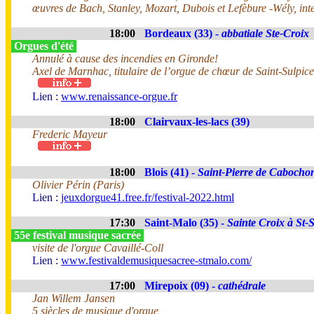
œuvres de Bach, Stanley, Mozart, Dubois et Lefèbure -Wély, inte
18:00
Bordeaux (33) -
abbatiale Ste-Croix
Orgues d'été
Annulé à cause des incendies en Gironde!
Axel de Marnhac, titulaire de l’orgue de chœur de Saint-Sulpice
Lien :
www.renaissance-orgue.fr
18:00
Clairvaux-les-lacs (39)
Frederic Mayeur
18:00
Blois (41) -
Saint-Pierre de Cabocho
Olivier Périn (Paris)
Lien :
jeuxdorgue41.free.fr/festival-2022.html
17:30
Saint-Malo (35) -
Sainte Croix à St-
55e festival musique sacrée
visite de l'orgue Cavaillé-Coll
Lien :
www.festivaldemusiquesacree-stmalo.com/
17:00
Mirepoix (09) -
cathédrale
Jan Willem Jansen
5 siècles de musique d'orgue