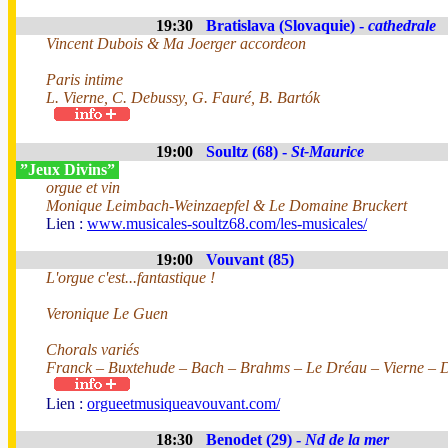
19:30
Bratislava (Slovaquie) -
cathedrale
Vincent Dubois & Ma Joerger accordeon
Paris intime
L. Vierne, C. Debussy, G. Fauré, B. Bartók
19:00
Soultz (68) -
St-Maurice
”Jeux Divins”
orgue et vin
Monique Leimbach-Weinzaepfel & Le Domaine Bruckert
Lien :
www.musicales-soultz68.com/les-musicales/
19:00
Vouvant (85)
L'orgue c'est...fantastique !
Veronique Le Guen
Chorals variés
Franck – Buxtehude – Bach – Brahms – Le Dréau – Vierne – D
Lien :
orgueetmusiqueavouvant.com/
18:30
Benodet (29) -
Nd de la mer