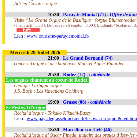
Adrien Cavarec orgue
10:30
Paray-le-Monial (71) -
Office de tou
Visite ”Le Grand Orgue de la Basilique” (orgue Blumenreoder
- Plein tarif : 5.00 € Demandeurs d'emploi : 3.00 € Etudiants / Scolaires : 3
Lien :
www.tourisme-paraylemonial.fr/
Mercredi 29 Juillet 2026
21:00
Le Grand Bornand (74)
concert d'orgue et de chant avec Marc et Agnès Pinardel
20:30
Rodez (12) -
cathédrale
Les orgues chantent au coeur de Rodez
Georges Lartigau, orgue
J.S. Bach : Les Variations Goldberg
19:00
Grasse (06) -
cathédrale
8e Festival d'orgue
Récital d’orgue - Takako Kikuchi-Basey
Lien :
www.paysdegrassetourisme.fr/festival-d-orgue-8e-editio
18:30
Marcilhac sur Célé (46)
Récital d’orgue d’ Oscar Pineda, titulaire des orgues d’Issy-le