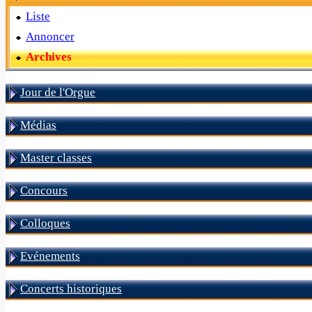
Liste
Annoncer
Archives
Jour de l'Orgue
Médias
Master classes
Concours
Colloques
Evénements
Concerts historiques