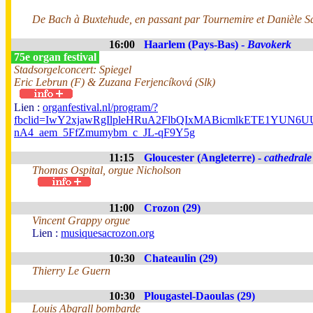
De Bach à Buxtehude, en passant par Tournemire et Danièle Sa
16:00
Haarlem (Pays-Bas) -
Bavokerk
75e organ festival
Stadsorgelconcert: Spiegel
Eric Lebrun (F) & Zuzana Ferjencíková (Slk)
Lien :
organfestival.nl/program/?
fbclid=IwY2xjawRgIlpleHRuA2FlbQIxMABicmlkETE1YUN
nA4_aem_5FfZmumybm_c_JL-qF9Y5g
11:15
Gloucester (Angleterre) -
cathedrale
Thomas Ospital, orgue Nicholson
11:00
Crozon (29)
Vincent Grappy orgue
Lien :
musiquesacrozon.org
10:30
Chateaulin (29)
Thierry Le Guern
10:30
Plougastel-Daoulas (29)
Louis Abgrall bombarde