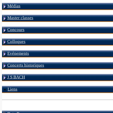
Médias
Master classes
Concours
Colloques
Evénements
Concerts historiques
J S BACH
Liens