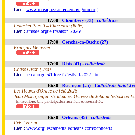
Lien :
www.musique-sacree-en-avignon.org
17:00
Chambery (73) -
cathédrale
Federico Perotti – Piancenza (Italie)
Lien :
amisdelorgue.fr/saison-2026/
17:00
Conche-en-Ouche (27)
François Ménissier
17:00
Blois (41) -
cathédrale
Chase Olson (Usa)
Lien :
jeuxdorgue41.free.fr/festival-2022.html
16:30
Besançon (25) -
Cathédrale Saint-Je
Les Heures d'Orgue de l'été 2026
Jean Mislin, organiste titulaire. Œuvres de Johann-Sebastian B
- Entrée libre. Une participation aux frais est souhaitée.
16:30
Orléans (45) -
cathedrale
Eric Lebrun
Lien :
www.orguescathedraleorleans.com/#concerts