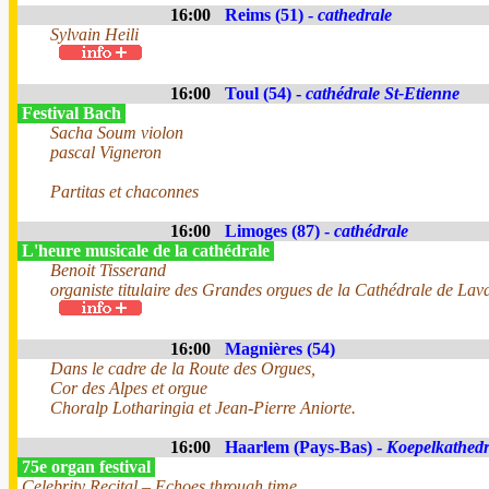
16:00
Reims (51) -
cathedrale
Sylvain Heili
16:00
Toul (54) -
cathédrale St-Etienne
Festival Bach
Sacha Soum violon
pascal Vigneron
Partitas et chaconnes
16:00
Limoges (87) -
cathédrale
L'heure musicale de la cathédrale
Benoit Tisserand
organiste titulaire des Grandes orgues de la Cathédrale de Lav
16:00
Magnières (54)
Dans le cadre de la Route des Orgues,
Cor des Alpes et orgue
Choralp Lotharingia et Jean-Pierre Aniorte.
16:00
Haarlem (Pays-Bas) -
Koepelkathedr
75e organ festival
Celebrity Recital – Echoes through time