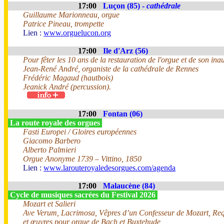
17:00
Luçon (85) -
cathédrale
Guillaume Marionneau, orgue
Patrice Pineau, trompette
Lien :
www.orguelucon.org
17:00
Ile d'Arz (56)
Pour fêter les 10 ans de la restauration de l'orgue et de son ina
Jean-René André, organiste de la cathédrale de Rennes
Frédéric Magaud (hautbois)
Jeanick André (percussion).
17:00
Fontan (06)
La route royale des orgues
Fasti Europei / Gloires européennes
Giacomo Barbero
Alberto Palmieri
Orgue Anonyme 1739 – Vittino, 1850
Lien :
www.larouteroyaledesorgues.com/agenda
17:00
Malaucène (84)
Cycle de musiques sacrées du Festival 2026
Mozart et Salieri
Ave Verum, Lacrimosa, Vêpres d’un Confesseur de Mozart, Req
et œuvres pour orgue de Bach et Buxtehude