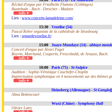
Récital d'orgue par Friedhelm Flamme (Göttingen)
Buxtehude - Bach - Drescher - Madsen
Lien :
www.concerts-lamadeleine.com/
15:30
Vezelise (54)
Pascal Reber organiste de la cathédrale de Strasbourg
Lien :
orguedevezelise.fr/
15:00
Juaye-Mondaye (14) -
abbaye mond
Concert d'orgue par Henri Paget
Boyvin, Marchand, Couperin, Frescobaldi, de Arauxo, Bach.
10:00
Paris (75) -
St-Sulpice
Audition : Sophie-Véronique Cauchefer-Choplin
Improvisation symphonique en 4 mouvements sur des thèmes gr
Heinsberg (Allemagne) -
St Ganglof
Alma Bettencourt
Wuxi (Chine) -
Symphony Hall
Olivier Latry