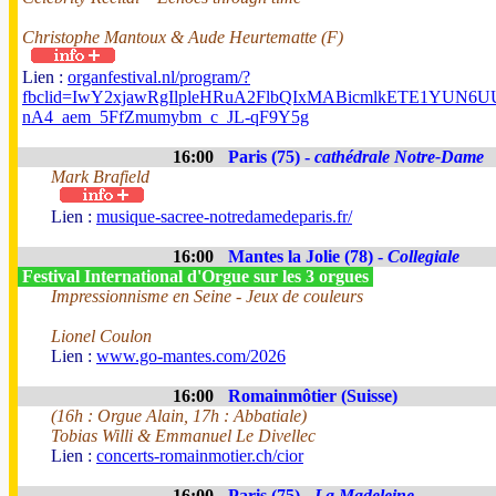
Christophe Mantoux & Aude Heurtematte (F)
Lien :
organfestival.nl/program/?
fbclid=IwY2xjawRgIlpleHRuA2FlbQIxMABicmlkETE1YUN
nA4_aem_5FfZmumybm_c_JL-qF9Y5g
16:00
Paris (75) -
cathédrale Notre-Dame
Mark Brafield
Lien :
musique-sacree-notredamedeparis.fr/
16:00
Mantes la Jolie (78) -
Collegiale
Festival International d'Orgue sur les 3 orgues
Impressionnisme en Seine - Jeux de couleurs
Lionel Coulon
Lien :
www.go-mantes.com/2026
16:00
Romainmôtier (Suisse)
(16h : Orgue Alain, 17h : Abbatiale)
Tobias Willi & Emmanuel Le Divellec
Lien :
concerts-romainmotier.ch/cior
16:00
Paris (75) -
La Madeleine