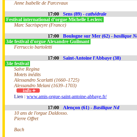
Anne Isabelle de Parcevaux
17:00
Sens (89) -
cathédrale
Festival international d’orgue Michelle Leclerc
Marc Sacrispeyre (France)
17:00
Boulogne sur Mer (62) -
basilique N
34e festival d'orgue Alexandre Guilmant
Ferruccio bartoletti
17:00
Saint-Antoine l'Abbaye (38)
34e festival
Salve Regina
Motets inédits
Alessandro Scarlatti (1660–1725)
Alessandro Melani (1639–1703)
Lien :
www.amis-orgue-saint-antoine-abbaye.fr/
17:00
Alençon (61) -
Basilique Nd
10 ans de l'orgue Daldosso.
Pierre Offret
Bach