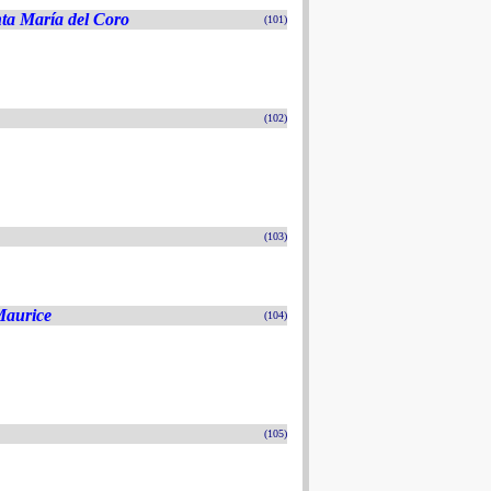
nta María del Coro
(101)
(102)
(103)
Maurice
(104)
(105)