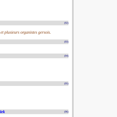
(92)
et plusieurs organistes gersois.
(93)
(94)
(95)
iek
(96)