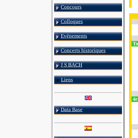
Concours
Colloques
Evénements
To
Concerts historiques
J S BACH
Liens
4e 
Data Base