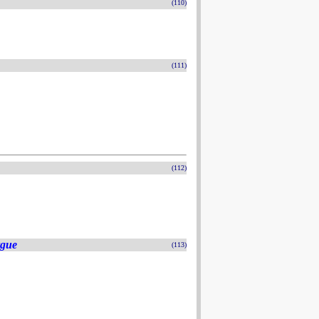
(110)
(111)
(112)
rgue
(113)