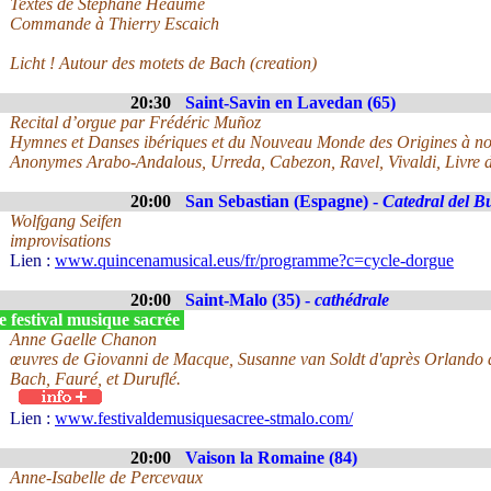
Textes de Stéphane Héaume
Commande à Thierry Escaich
Licht ! Autour des motets de Bach (creation)
20:30
Saint-Savin en Lavedan (65)
Recital d’orgue par Frédéric Muñoz
Hymnes et Danses ibériques et du Nouveau Monde des Origines à no
Anonymes Arabo-Andalous, Urreda, Cabezon, Ravel, Vivaldi, Livre d
20:00
San Sebastian (Espagne) -
Catedral del B
Wolfgang Seifen
improvisations
Lien :
www.quincenamusical.eus/fr/programme?c=cycle-dorgue
20:00
Saint-Malo (35) -
cathédrale
 festival musique sacrée
Anne Gaelle Chanon
œuvres de Giovanni de Macque, Susanne van Soldt d'après Orlando d
Bach, Fauré, et Duruflé.
Lien :
www.festivaldemusiquesacree-stmalo.com/
20:00
Vaison la Romaine (84)
Anne-Isabelle de Percevaux