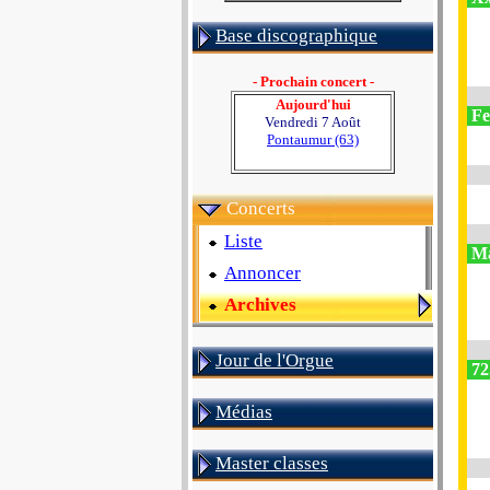
Base discographique
- Prochain concert -
Aujourd'hui
Fe
Vendredi 7 Août
Pontaumur (63)
Concerts
Liste
Ma
Annoncer
Archives
Jour de l'Orgue
72
Médias
Master classes