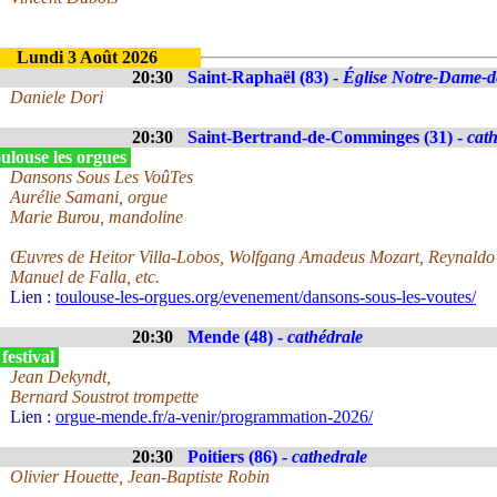
Lundi 3 Août 2026
20:30
Saint-Raphaël (83) -
Église Notre-Dame-de
Daniele Dori
20:30
Saint-Bertrand-de-Comminges (31) -
cat
ulouse les orgues
Dansons Sous Les VoûTes
Aurélie Samani, orgue
Marie Burou, mandoline
Œuvres de Heitor Villa-Lobos, Wolfgang Amadeus Mozart, Reynaldo
Manuel de Falla, etc.
Lien :
toulouse-les-orgues.org/evenement/dansons-sous-les-voutes/
20:30
Mende (48) -
cathédrale
festival
Jean Dekyndt,
Bernard Soustrot trompette
Lien :
orgue-mende.fr/a-venir/programmation-2026/
20:30
Poitiers (86) -
cathedrale
Olivier Houette, Jean-Baptiste Robin