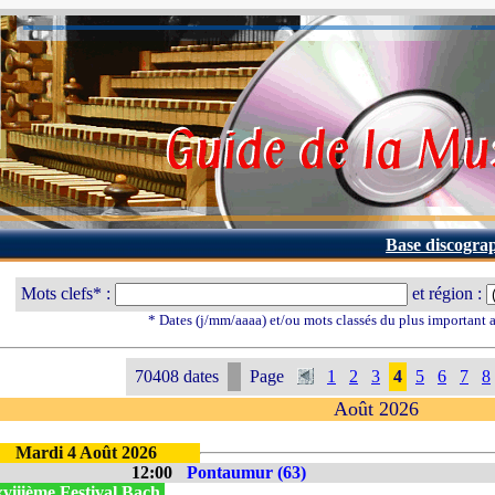
Base discogra
Mots clefs* :
et région :
* Dates (j/mm/aaaa) et/ou mots classés du plus important
70408 dates
Page
1
2
3
4
5
6
7
8
Août 2026
Mardi 4 Août 2026
12:00
Pontaumur (63)
viiième Festival Bach