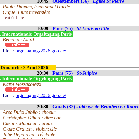
10:45
Questembert (56) -
Eglise St Pierre
Paula Thomas, Emmanuel Hocde
Orgue, Flute traversière
- entrée libre
10:00
Paris (75) -
St-Louis en l'Île
. Internationale Orgeltagung Paris
Benjamin Alard
Lien :
orgeltagung-2026.gdo.de/
Dimanche 2 Août 2026
20:30
Paris (75) -
St-Sulpice
. Internationale Orgeltagung Paris
Karol Mossakowski
Lien :
orgeltagung-2026.gdo.de/
20:30
Ginals (82) -
abbaye de Beaulieu en Roue
Avec Dulci Jubilo : choeur
Christopher Gibert : direction
Etienne Manchon : orgue
Claire Gratton : violoncelle
Julie Depardieu : récitante