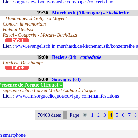
Lien :
orguesdevaison.e-monsite.com/pages/concerts.html
19:30
Murrhardt (Allemagne) -
Stadtkirche
”Hommage...à Gottfried Mayer”
Concert in memoriam
Helmut Deutsch
Ravel - Couperin - Mozart- Bach/Liszt
Lien :
www.evangelisch-in-murrhardt.de/kirchenmusik/konzertreihe-a
19:00
Beziers (34) -
cathedrale
Frederic Deschamps
19:00
Souvigny (03)
Présence de l’orgue Clicquot »
soprano Céline Laly et Michel Alabau à l’orgue
Lien :
www.amisorgueclicquotsouvigny.com/manifestations
70408 dates
Page
1
2
3
4
5
6
7
8
n smartphone