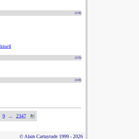
(118)
ktuell
(119)
(120)
9
...
2347
© Alain Cartayrade 1999 - 2026