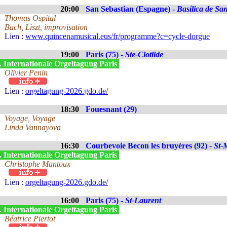
20:00
San Sebastian (Espagne) -
Basílica de Sa
Thomas Ospital
Bach, Liszt, improvisation
Lien :
www.quincenamusical.eus/fr/programme?c=cycle-dorgue
19:00
Paris (75) -
Ste-Clotilde
. Internationale Orgeltagung Paris
Olivier Penin
Lien :
orgeltagung-2026.gdo.de/
18:30
Fouesnant (29)
Voyage, Voyage
Linda Vannayova
16:30
Courbevoie Becon les bruyères (92) -
St-
. Internationale Orgeltagung Paris
Christophe Mantoux
Lien :
orgeltagung-2026.gdo.de/
16:00
Paris (75) -
St-Laurent
. Internationale Orgeltagung Paris
Béatrice Piertot