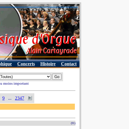
phique
Concerts
Histoire
Contact
 au moins important
9
...
2347
(91)