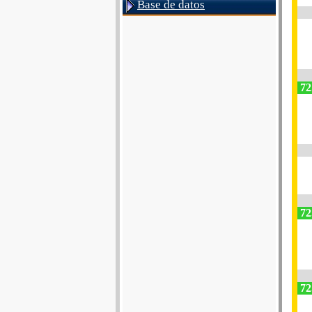
Base de datos
72
72
72