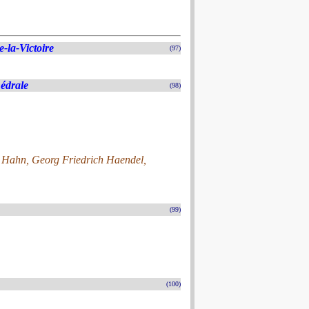
-la-Victoire
(97)
hédrale
(98)
 Hahn, Georg Friedrich Haendel,
(99)
(100)