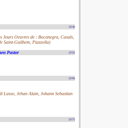
(114)
s Jours Oeuvres de : Bocanegra, Casals,
e Saint-Guilhem, Piazzolla)
uen Pastor
(115)
(116)
i Lasso, Jehan Alain, Johann Sebastian
(117)