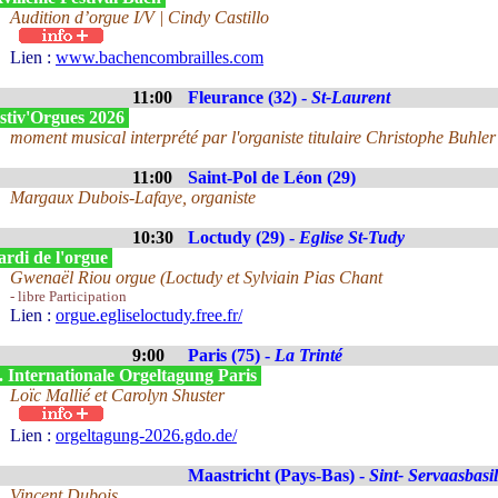
Audition d’orgue I/V | Cindy Castillo
Lien :
www.bachencombrailles.com
11:00
Fleurance (32) -
St-Laurent
stiv'Orgues 2026
moment musical interprété par l'organiste titulaire Christophe Buhler 
11:00
Saint-Pol de Léon (29)
Margaux Dubois-Lafaye, organiste
10:30
Loctudy (29) -
Eglise St-Tudy
rdi de l'orgue
Gwenaël Riou orgue (Loctudy et Sylviain Pias Chant
- libre Participation
Lien :
orgue.egliseloctudy.free.fr/
9:00
Paris (75) -
La Trinté
. Internationale Orgeltagung Paris
Loïc Mallié et Carolyn Shuster
Lien :
orgeltagung-2026.gdo.de/
Maastricht (Pays-Bas) -
Sint- Servaasbasil
Vincent Dubois