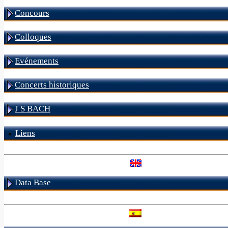
Concours
Colloques
Evénements
Concerts historiques
J S BACH
Liens
Data Base