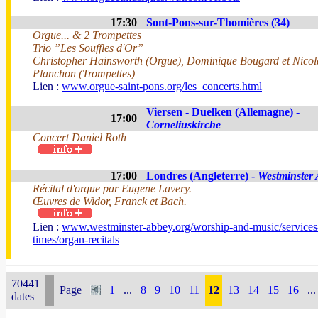
17:30
Sont-Pons-sur-Thomières (34)
Orgue... & 2 Trompettes
Trio ”Les Souffles d'Or”
Christopher Hainsworth (Orgue), Dominique Bougard et Nicol
Planchon (Trompettes)
Lien :
www.orgue-saint-pons.org/les_concerts.html
Viersen - Duelken (Allemagne) -
17:00
Corneliuskirche
Concert Daniel Roth
17:00
Londres (Angleterre) -
Westminster
Récital d'orgue par Eugene Lavery.
Œuvres de Widor, Franck et Bach.
Lien :
www.westminster-abbey.org/worship-and-music/services
times/organ-recitals
70441
Page
1
...
8
9
10
11
12
13
14
15
16
...
dates