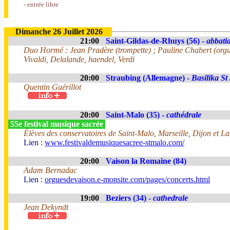
- entrée libre
Dimanche 26 Juillet 2026
21:00
Saint-Gildas-de-Rhuys (56) -
abbatia
Duo Hormé : Jean Pradère (trompette) ; Pauline Chabert (org
Vivaldi, Delalande, haendel, Verdi
20:00
Straubing (Allemagne) -
Basilika St
Quentin Guérillot
20:00
Saint-Malo (35) -
cathédrale
55e festival musique sacrée
Élèves des conservatoires de Saint-Malo, Marseille, Dijon et La
Lien :
www.festivaldemusiquesacree-stmalo.com/
20:00
Vaison la Romaine (84)
Adam Bernadac
Lien :
orguesdevaison.e-monsite.com/pages/concerts.html
19:00
Beziers (34) -
cathedrale
Jean Dekyndt