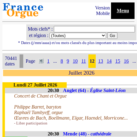
Version
Menu
Mobile
Mots clefs* :
et région :
* Dates (j/mm/aaaa) et/ou mots classés du plus important au moins impo
70441
Page
1
...
8
9
10
11
12
13
14
15
16
...
dates
Juillet 2026
Lundi 27 Juillet 2026
20:30
Anglet (64) -
Église Saint-Léon
Concert de Chant et Orgue
Philippe Barret, baryton
Raphaël Tambyeff, orgue
Œuvres de Bach, Boellmann, Elgar, Haendel, Morricone...
- Libre participation
20:30
Mende (48) -
cathédrale