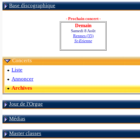
Base discographique
- Prochain concert -
Demain
Samedi 8 Août
Rennes (35)
St-Etienne
Concerts
Liste
Annoncer
Archives
Jour de l'Orgue
Médias
Master classes