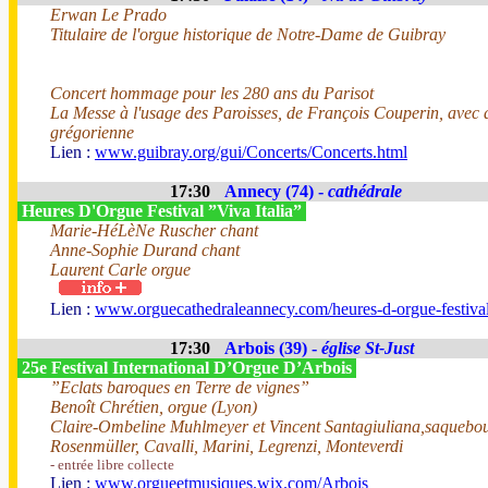
Erwan Le Prado
Titulaire de l'orgue historique de Notre-Dame de Guibray
Concert hommage pour les 280 ans du Parisot
La Messe à l'usage des Paroisses, de François Couperin, avec 
grégorienne
Lien :
www.guibray.org/gui/Concerts/Concerts.html
17:30
Annecy (74) -
cathédrale
Heures D'Orgue Festival ”Viva Italia”
Marie-HéLèNe Ruscher chant
Anne-Sophie Durand chant
Laurent Carle orgue
Lien :
www.orguecathedraleannecy.com/heures-d-orgue-festiva
17:30
Arbois (39) -
église St-Just
25e Festival International D’Orgue D’Arbois
”Eclats baroques en Terre de vignes”
Benoît Chrétien, orgue (Lyon)
Claire-Ombeline Muhlmeyer et Vincent Santagiuliana,saquebou
Rosenmüller, Cavalli, Marini, Legrenzi, Monteverdi
- entrée libre collecte
Lien :
www.orgueetmusiques.wix.com/Arbois