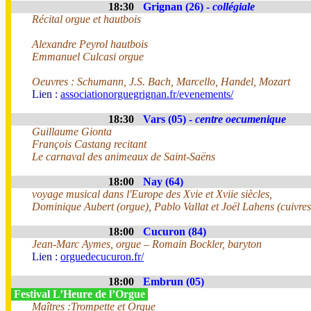
18:30
Grignan (26) -
collégiale
Récital orgue et hautbois
Alexandre Peyrol hautbois
Emmanuel Culcasi orgue
Oeuvres : Schumann, J.S. Bach, Marcello, Handel, Mozart
Lien :
associationorguegrignan.fr/evenements/
18:30
Vars (05) -
centre oecumenique
Guillaume Gionta
François Castang recitant
Le carnaval des animeaux de Saint-Saëns
18:00
Nay (64)
voyage musical dans l'Europe des Xvie et Xviie siècles,
Dominique Aubert (orgue), Pablo Vallat et Joël Lahens (cuivres
18:00
Cucuron (84)
Jean-Marc Aymes, orgue – Romain Bockler, baryton
Lien :
orguedecucuron.fr/
18:00
Embrun (05)
Festival L’Heure de l’Orgue
Maîtres :Trompette et Orgue