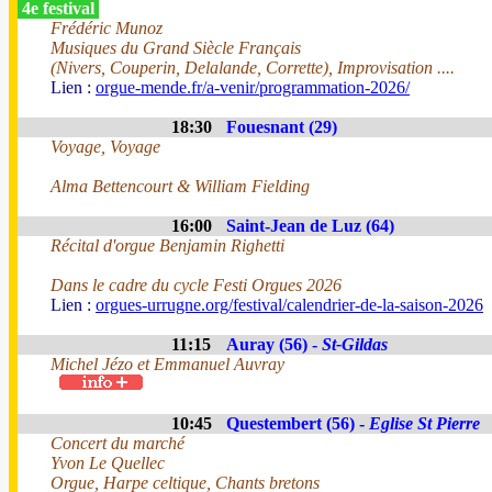
4e festival
Frédéric Munoz
Musiques du Grand Siècle Français
(Nivers, Couperin, Delalande, Corrette), Improvisation ....
Lien :
orgue-mende.fr/a-venir/programmation-2026/
18:30
Fouesnant (29)
Voyage, Voyage
Alma Bettencourt & William Fielding
16:00
Saint-Jean de Luz (64)
Récital d'orgue Benjamin Righetti
Dans le cadre du cycle Festi Orgues 2026
Lien :
orgues-urrugne.org/festival/calendrier-de-la-saison-2026
11:15
Auray (56) -
St-Gildas
Michel Jézo et Emmanuel Auvray
10:45
Questembert (56) -
Eglise St Pierre
Concert du marché
Yvon Le Quellec
Orgue, Harpe celtique, Chants bretons