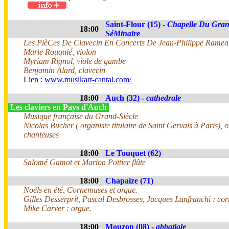
Saint-Flour (15) -
Chapelle Du Gra
18:00
SéMinaire
Les PièCes De Clavecin En Concerts De Jean-Philippe Ramea
Marie Rouquié, violon
Myriam Rignol, viole de gambe
Benjamin Alard, clavecin
Lien :
www.musikart-cantal.com/
18:00
Auch (32) -
cathedrale
Les claviers en Pays d'Auch
Musique française du Grand-Siècle
Nicolas Bucher ( organiste titulaire de Saint Gervais à Paris), o
chanteuses
18:00
Le Touquet (62)
Salomé Gamot et Marion Pottier flûte
18:00
Chapaize (71)
Noëls en été, Cornemuses et orgue.
Gilles Desserprit, Pascal Desbrosses, Jacques Lanfranchi : co
Mike Carver : orgue.
18:00
Mouzon (08) -
abbatiale