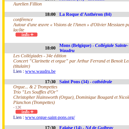
Aurelien Fillion
18:00
La Roque d'Anthéron (84)
conférence
Autour d'une œuvre « Visions de l'Amen » d'Olivier Messiaen 
lacôte
Mons (Belgique) -
Collégiale Sainte-
18:00
Waudru
Les Collégiades - 34e édition
Concert ”Clarinette et orgue” par Arthur Ferrand et Benoit L
(titulaire)
Lien :
www.waudru.be
17:30
Saint Pons (34) -
cathédrale
Orgue... & 2 Trompettes
Trio ”Les Souffles d'Or”
Christopher Hainsworth (Orgue), Dominique Bougard et Nicol
Planchon (Trompettes)
- 12€
Lien :
www.orgue-saint-pons.org/
17:30
Falaise (14) -
Nd de Guibray