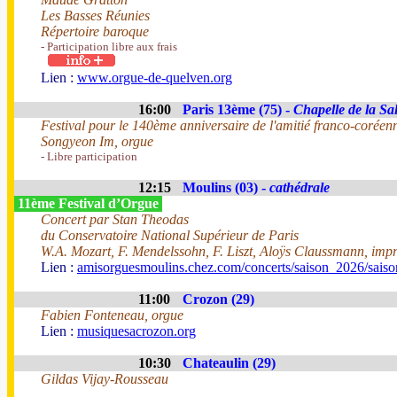
Les Basses Réunies
Répertoire baroque
- Participation libre aux frais
Lien :
www.orgue-de-quelven.org
16:00
Paris 13ème (75) -
Chapelle de la Sal
Festival pour le 140ème anniversaire de l'amitié franco-coréen
Songyeon Im, orgue
- Libre participation
12:15
Moulins (03) -
cathédrale
11ème Festival d’Orgue
Concert par Stan Theodas
du Conservatoire National Supérieur de Paris
W.A. Mozart, F. Mendelssohn, F. Liszt, Aloÿs Claussmann, impr
Lien :
amisorguesmoulins.chez.com/concerts/saison_2026/sais
11:00
Crozon (29)
Fabien Fonteneau, orgue
Lien :
musiquesacrozon.org
10:30
Chateaulin (29)
Gildas Vijay-Rousseau