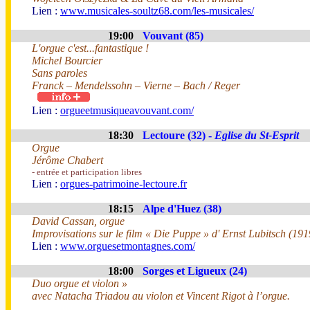
Lien :
www.musicales-soultz68.com/les-musicales/
19:00
Vouvant (85)
L'orgue c'est...fantastique !
Michel Bourcier
Sans paroles
Franck – Mendelssohn – Vierne – Bach / Reger
Lien :
orgueetmusiqueavouvant.com/
18:30
Lectoure (32) -
Eglise du St-Esprit
Orgue
Jérôme Chabert
- entrée et participation libres
Lien :
orgues-patrimoine-lectoure.fr
18:15
Alpe d'Huez (38)
David Cassan, orgue
Improvisations sur le film « Die Puppe » d' Ernst Lubitsch (191
Lien :
www.orguesetmontagnes.com/
18:00
Sorges et Ligueux (24)
Duo orgue et violon »
avec Natacha Triadou au violon et Vincent Rigot à l’orgue.