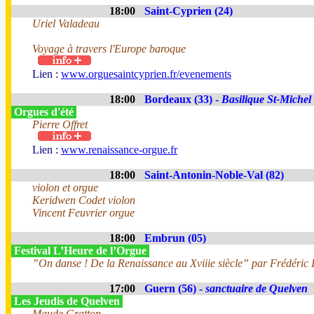
18:00
Saint-Cyprien (24)
Uriel Valadeau
Voyage à travers l'Europe baroque
Lien :
www.orguesaintcyprien.fr/evenements
18:00
Bordeaux (33) -
Basilique St-Michel
Orgues d'été
Pierre Offret
Lien :
www.renaissance-orgue.fr
18:00
Saint-Antonin-Noble-Val (82)
violon et orgue
Keridwen Codet violon
Vincent Feuvrier orgue
18:00
Embrun (05)
Festival L’Heure de l’Orgue
”On danse ! De la Renaissance au Xviiie siècle” par Frédéric I
17:00
Guern (56) -
sanctuaire de Quelven
Les Jeudis de Quelven
Maude Gratton