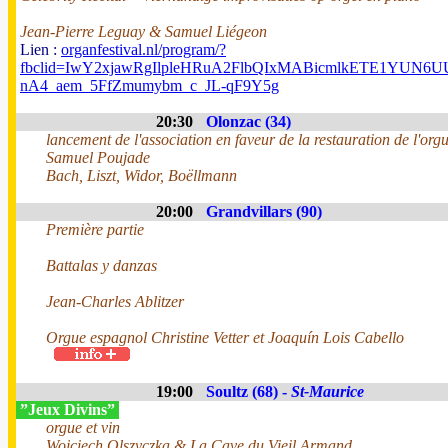
Jean-Pierre Leguay & Samuel Liégeon
Lien :
organfestival.nl/program/?
fbclid=IwY2xjawRgIlpleHRuA2FlbQIxMABicmlkETE1YUN
nA4_aem_5FfZmumybm_c_JL-qF9Y5g
20:30
Olonzac (34)
lancement de l'association en faveur de la restauration de l'org
Samuel Poujade
Bach, Liszt, Widor, Boëllmann
20:00
Grandvillars (90)
Première partie
Battalas y danzas
Jean-Charles Ablitzer
Orgue espagnol Christine Vetter et Joaquín Lois Cabello
19:00
Soultz (68) -
St-Maurice
”Jeux Divins”
orgue et vin
Wojciech Olszyczka & La Cave du Vieil Armand