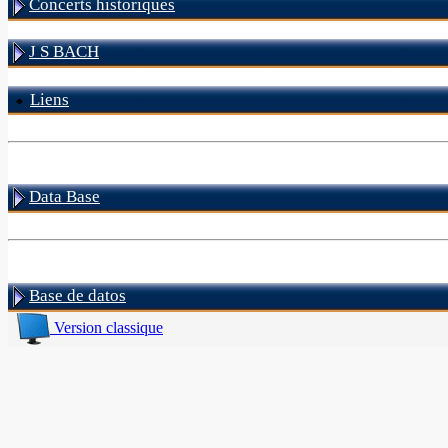
Concerts historiques
J S BACH
Liens
Data Base
Base de datos
Version classique