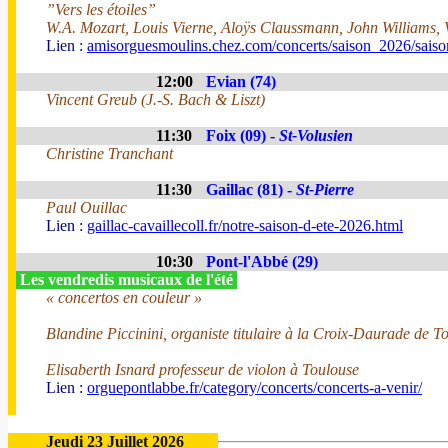
”Vers les étoiles”
W.A. Mozart, Louis Vierne, Aloÿs Claussmann, John Williams, 
Lien :
amisorguesmoulins.chez.com/concerts/saison_2026/sais
12:00
Evian (74)
Vincent Greub (J.-S. Bach & Liszt)
11:30
Foix (09) -
St-Volusien
Christine Tranchant
11:30
Gaillac (81) -
St-Pierre
Paul Ouillac
Lien :
gaillac-cavaillecoll.fr/notre-saison-d-ete-2026.html
10:30
Pont-l'Abbé (29)
Les vendredis musicaux de l'été
« concertos en couleur »
Blandine Piccinini, organiste titulaire à la Croix-Daurade de T
Elisaberth Isnard professeur de violon à Toulouse
Lien :
orguepontlabbe.fr/category/concerts/concerts-a-venir/
Jeudi 23 Juillet 2026