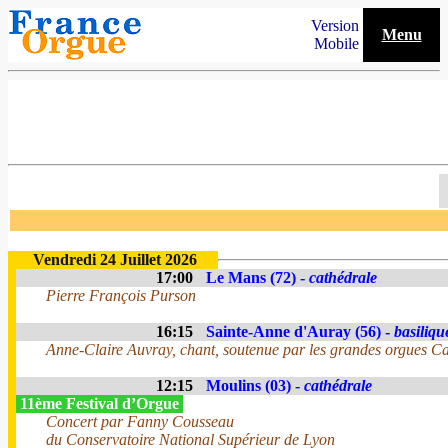
Version
Menu
Mobile
Vendredi 24 Juillet 2026
17:00
Le Mans (72) -
cathédrale
Pierre François Purson
16:15
Sainte-Anne d'Auray (56) -
basiliqu
Anne-Claire Auvray, chant, soutenue par les grandes orgues Cav
12:15
Moulins (03) -
cathédrale
11ème Festival d’Orgue
Concert par Fanny Cousseau
du Conservatoire National Supérieur de Lyon