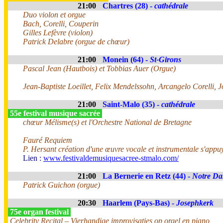
21:00
Chartres (28) -
cathédrale
Duo violon et orgue
Bach, Corelli, Couperin
Gilles Lefèvre (violon)
Patrick Delabre (orgue de chœur)
21:00
Monein (64) -
St-Girons
Pascal Jean (Hautbois) et Tobbias Auer (Orgue)
Jean-Baptiste Loeillet, Felix Mendelssohn, Arcangelo Corelli, 
21:00
Saint-Malo (35) -
cathédrale
55e festival musique sacrée
chœur Mélisme(s) et l'Orchestre National de Bretagne
Fauré Requiem
P. Hersant création d'une œuvre vocale et instrumentale s'appuy
Lien :
www.festivaldemusiquesacree-stmalo.com/
21:00
La Bernerie en Retz (44) -
Notre Da
Patrick Guichon (orgue)
20:30
Haarlem (Pays-Bas) -
Josephkerk
75e organ festival
Celebrity Recital – Vierhandige improvisaties op orgel en piano