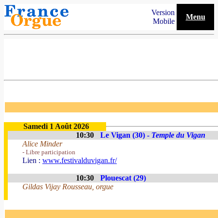
Version
Menu
Mobile
Samedi 1 Août 2026
10:30
Le Vigan (30) -
Temple du Vigan
Alice Minder
- Libre participation
Lien :
www.festivalduvigan.fr/
10:30
Plouescat (29)
Gildas Vijay Rousseau, orgue