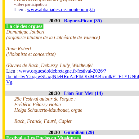
- libre participation
Lien :
www.abbatiades-de-montebourg.fr
20:30
Baguer-Pican (35)
La clé des orgues
Dominique Joubert
(organiste titulaire de la Cathédrale de Valence)
Anne Robert
(Violoniste et concertiste)
Œuvres de Bach, Debussy, Lully, Waldteufel
Lien :
www.orguesdoldebretagne.fr/festival-2026/?
fbclid=IwY2xjawSUxgNleHRuA2FlbQIxMABicmlkETE1Y
Vg
20:30
Lion-Sur-Mer (14)
25e Festival autour de l'orgue :
Frédéric Pélassy violon
Helga Schauerte-Maubouet, orgue
Bach, Franck, Fauré, Caplet
20:30
Guimiliau (29)
Festival « Les Enclos en Musique »