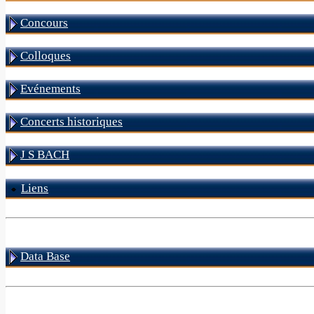
Concours
Colloques
Evénements
Concerts historiques
J S BACH
Liens
Data Base