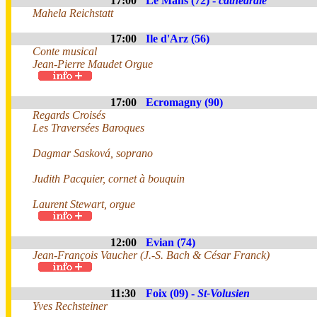
17:00
Le Mans (72) -
cathédrale
Mahela Reichstatt
17:00
Ile d'Arz (56)
Conte musical
Jean-Pierre Maudet Orgue
17:00
Ecromagny (90)
Regards Croisés
Les Traversées Baroques
Dagmar Sasková, soprano
Judith Pacquier, cornet à bouquin
Laurent Stewart, orgue
12:00
Evian (74)
Jean-François Vaucher (J.-S. Bach & César Franck)
11:30
Foix (09) -
St-Volusien
Yves Rechsteiner