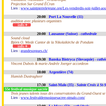
Projection Sur Grand ÉCran
Lien :
www.saintpierrelejeune.org/Les-vendredis-soir-juillet-a
20:00
Port La Nouvelle (11)
audition avec plusieurs organistes
20:00
Lausanne (Suisse) -
cathedrale
Sound cloud
Björn O. Wiede Cantor de la Nikolaikirche de Potsdam
Lien :
grandesorgues.ch/
19:30
Banska Bistryca (Slovaquie) -
cathé
Vincent Dubois & marie-Andrée Joerger accordeon
18:00
Argentière (74)
Hamish Dustragheer
17:30
Saint-Malo (35) -
Sainte Croix à St-
55e festival musique sacrée
Trois jeunes talents issus des conservatoires du Grand-Ouest s
Lien :
www.festivaldemusiquesacree-stmalo.com/