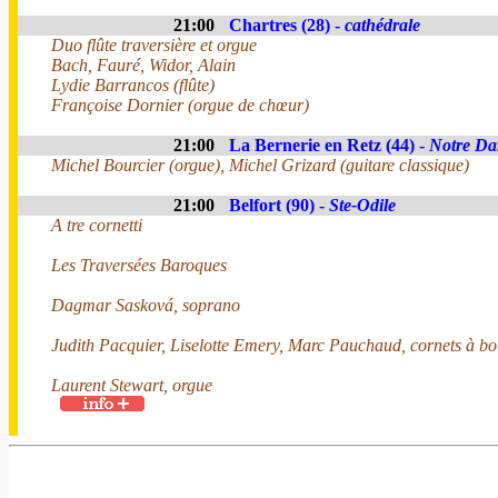
21:00
Chartres (28) -
cathédrale
Duo flûte traversière et orgue
Bach, Fauré, Widor, Alain
Lydie Barrancos (flûte)
Françoise Dornier (orgue de chœur)
21:00
La Bernerie en Retz (44) -
Notre Da
Michel Bourcier (orgue), Michel Grizard (guitare classique)
21:00
Belfort (90) -
Ste-Odile
A tre cornetti
Les Traversées Baroques
Dagmar Sasková, soprano
Judith Pacquier, Liselotte Emery, Marc Pauchaud, cornets à b
Laurent Stewart, orgue