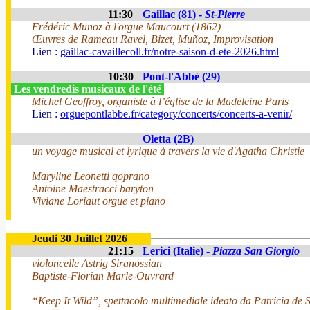
11:30
Gaillac (81) -
St-Pierre
Frédéric Munoz à l'orgue Maucourt (1862)
Œuvres de Rameau Ravel, Bizet, Muñoz, Improvisation
Lien :
gaillac-cavaillecoll.fr/notre-saison-d-ete-2026.html
10:30
Pont-l'Abbé (29)
Les vendredis musicaux de l'été
Michel Geoffroy, organiste à l’église de la Madeleine Paris
Lien :
orguepontlabbe.fr/category/concerts/concerts-a-venir/
Oletta (2B)
un voyage musical et lyrique à travers la vie d'Agatha Christie
Maryline Leonetti qoprano
Antoine Maestracci baryton
Viviane Loriaut orgue et piano
Jeudi 30 Juillet 2026
21:15
Lerici (Italie) -
Piazza San Giorgio
violoncelle Astrig Siranossian
Baptiste-Florian Marle-Ouvrard
“Keep It Wild”, spettacolo multimediale ideato da Patricia de 