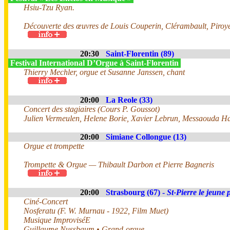
Hsiu-Tzu Ryan.
Découverte des œuvres de Louis Couperin, Clérambault, Piroye,
20:30
Saint-Florentin (89)
Festival International D’Orgue à Saint-Florentin
Thierry Mechler, orgue et Susanne Janssen, chant
20:00
La Reole (33)
Concert des stagiaires (Cours P. Goussot)
Julien Vermeulen, Helene Borie, Xavier Lebrun, Messaouda Har
20:00
Simiane Collongue (13)
Orgue et trompette
Trompette & Orgue — Thibault Darbon et Pierre Bagneris
20:00
Strasbourg (67) -
St-Pierre le jeune 
Ciné-Concert
Nosferatu (F. W. Murnau - 1922, Film Muet)
Musique ImproviséE
Guillaume Nussbaum • Grand-orgue