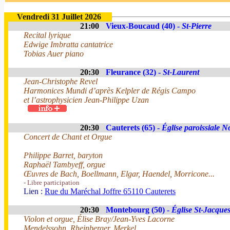
Vendredi 31 Juillet 2026
21:00
Vieux-Boucaud (40) -
St-Pierre
Recital lyrique
Edwige Imbratta cantatrice
Tobias Auer piano
20:30
Fleurance (32) -
St-Laurent
Jean-Christophe Revel
Harmonices Mundi d’après Kelpler de Régis Campo
et l’astrophysicien Jean-Philippe Uzan
20:30
Cauterets (65) -
Église paroissiale 
Concert de Chant et Orgue
Philippe Barret, baryton
Raphaël Tambyeff, orgue
Œuvres de Bach, Boellmann, Elgar, Haendel, Morricone...
- Libre participation
Lien :
Rue du Maréchal Joffre 65110 Cauterets
20:30
Montebourg (50) -
Église St-Jacque
Violon et orgue, Élise Bray/Jean-Yves Lacorne
Mendelssohn, Rheinberger, Merkel