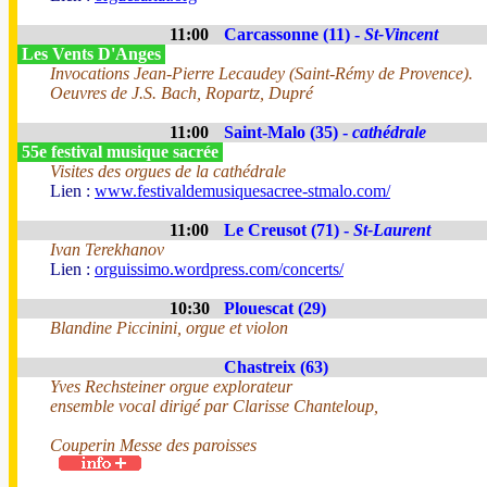
11:00
Carcassonne (11) -
St-Vincent
Les Vents D'Anges
Invocations Jean-Pierre Lecaudey (Saint-Rémy de Provence).
Oeuvres de J.S. Bach, Ropartz, Dupré
11:00
Saint-Malo (35) -
cathédrale
55e festival musique sacrée
Visites des orgues de la cathédrale
Lien :
www.festivaldemusiquesacree-stmalo.com/
11:00
Le Creusot (71) -
St-Laurent
Ivan Terekhanov
Lien :
orguissimo.wordpress.com/concerts/
10:30
Plouescat (29)
Blandine Piccinini, orgue et violon
Chastreix (63)
Yves Rechsteiner orgue explorateur
ensemble vocal dirigé par Clarisse Chanteloup,
Couperin Messe des paroisses