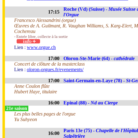
Roche (Vd) (Suisse) -
Musée Suisse 
17:15
l'Orgue
Francesco Alessandrini (orgue)
Œuvres de A. Guilmant, R. Vaughan Williams, S. Karg-Elert, M.
Cochereau
- Entrée libre, collecte à la sortie
Lien :
www.orgue.ch
17:00
Oloron-Ste-Marie (64) -
cathédrale
Concert de clôture de la masterclass
Lien :
oloron-orgues.fr/evenements/
17:00
Saint-Germain-en-Laye (78) -
St-Ge
Anne Coulon flûte
Hubert Haye, titulaire
16:00
Epinal (88) -
Nd au Cierge
21e saison
Les plus belles pages de l'orgue
Yu Suhyeon
Paris 13e (75) -
Chapelle de l'Hôpital
16:00
Salpêtrière