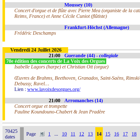
Moussey (10)
Concert d'orgue et de flûte avec Pierre Mea (organiste de la ca
Reims, France) et Anne Cécile Cuniot (flûtiste)
Frankfurt-Höchst (Allemagne)
Frédéric Deschamps
Vendredi 24 Juillet 2026
21:00
Guerande (44) -
collegiale
70e édition des concerts de La Voix des Orgues
Isabelle Lagors (harpe) et Christian Ott (orgue)
Œuvres de Brahms, Beethoven, Granados, Saint-Saëns, Rimski
Debussy, Ravel…
Lien :
www.lavoixdesorgues.org/
21:00
Arromanches (14)
Concert orgue et trompette
Pauline Koundouno-Chabert & Jean Pradère
70425
Page
1
...
10
11
12
13
14
15
16
17
18
dates