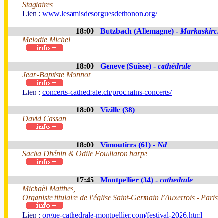
Stagiaires
Lien :
www.lesamisdesorguesdethonon.org/
18:00
Butzbach (Allemagne) -
Markuskirc
Melodie Michel
18:00
Geneve (Suisse) -
cathédrale
Jean-Baptiste Monnot
Lien :
concerts-cathedrale.ch/prochains-concerts/
18:00
Vizille (38)
David Cassan
18:00
Vimoutiers (61) -
Nd
Sacha Dhénin & Odile Foulliaron harpe
17:45
Montpellier (34) -
cathedrale
Michaël Matthes,
Organiste titulaire de l’église Saint-Germain l’Auxerrois - Paris
Lien :
orgue-cathedrale-montpellier.com/festival-2026.html