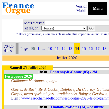
Version
Menu
Mobile
Mots clefs* :
et région :
* Dates (j/mm/aaaa) et/ou mots classés du plus important au moins imp
70425
Page
1
...
10
11
12
13
14
15
16
17
18
dates
Juillet 2026
Samedi 25 Juillet 2026
18:30
Fontenay-le-Comte (85) -
Nd
Festi'orgue 2026
Guillaume Marionneau, orgue
Œuvres de Bach, Byrd, Cocker, Delplace, Du Caurroy, Guilman
Gospel, negro spiritual, jazz : traditionnels, Balayer, Gershwin
Lien :
www.assochamadeflc.com/festi-orgue-2026-la-programm
18:30
Thonon-les-Bains (74) -
basilique