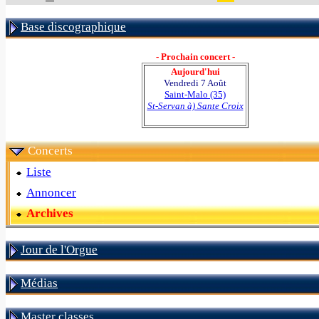
Base discographique
- Prochain concert -
Aujourd'hui
Vendredi 7 Août
Saint-Malo (35)
St-Servan à) Sante Croix
Concerts
Liste
Annoncer
Archives
Jour de l'Orgue
Médias
Master classes