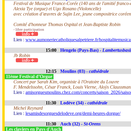
Festival de Musique France-Corée (140 ans de l'amitié franco
Alexia Tye (orgue) et Ugo Rosano (Violoncelle)
avec création d’œuvres de Sujin Lee, jeune compositrice corée
Comité d'honneur Thomas Ospital et Jean-Baptiste Robin
- libre participation
Lien :
www.aumoneriecatholiquesalpetriere.fr/hospitalitemusica
15:00
Hengelo (Pays-Bas) -
Lambertusbasil
Jb Robin
12:15
Moulins (03) -
cathédrale
11ème Festival d’Orgue
Concert par Sarah Kim, organiste à l'Oratoire du Louvre
F. Mendelssohn, César Franck, Louis Vierne, Aloÿs Claussma
Lien :
amisorguesmoulins.chez.com/concerts/saison_2026/sais
11:30
Lodève (34) -
cathédrale
Michel Reynard
Lien :
lesamisdesorguesdelodeve.org/demi-heures-dorgue/
11:30
Auch (32) -
St-Orens
Les claviers en Pays d'Auch