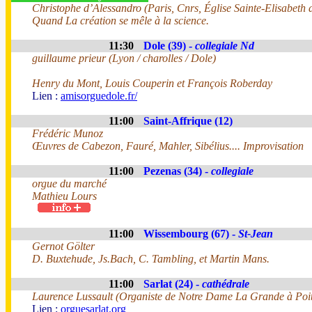
Christophe d’Alessandro (Paris, Cnrs, Église Sainte-Elisabeth
Quand La création se mêle à la science.
11:30
Dole (39) -
collegiale Nd
guillaume prieur (Lyon / charolles / Dole)
Henry du Mont, Louis Couperin et François Roberday
Lien :
amisorguedole.fr/
11:00
Saint-Affrique (12)
Frédéric Munoz
Œuvres de Cabezon, Fauré, Mahler, Sibélius.... Improvisation
11:00
Pezenas (34) -
collegiale
orgue du marché
Mathieu Lours
11:00
Wissembourg (67) -
St-Jean
Gernot Gölter
D. Buxtehude, Js.Bach, C. Tambling, et Martin Mans.
11:00
Sarlat (24) -
cathédrale
Laurence Lussault (Organiste de Notre Dame La Grande à Poit
Lien :
orguesarlat.org