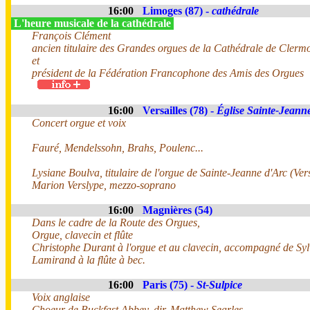
16:00
Limoges (87) -
cathédrale
L'heure musicale de la cathédrale
François Clément
ancien titulaire des Grandes orgues de la Cathédrale de Cler
et
président de la Fédération Francophone des Amis des Orgues
16:00
Versailles (78) -
Église Sainte-Jeann
Concert orgue et voix
Fauré, Mendelssohn, Brahs, Poulenc...
Lysiane Boulva, titulaire de l'orgue de Sainte-Jeanne d'Arc (Vers
Marion Verslype, mezzo-soprano
16:00
Magnières (54)
Dans le cadre de la Route des Orgues,
Orgue, clavecin et flûte
Christophe Durant à l'orgue et au clavecin, accompagné de Syl
Lamirand à la flûte à bec.
16:00
Paris (75) -
St-Sulpice
Voix anglaise
Choeur de Buckfast Abbey, dir. Matthew Searles