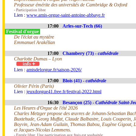
Professeur émérite des universités de Cambridge & Oxford
- Participation libre
Lien :
www.amis-orgue-saint-antoine-abbaye.fr
17:00
Arles-sur-Tech (66)
Festival d'orgue
De l'éclat au mystère
Emmanuel Arakélian
17:00
Chambery (73) -
cathédrale
Charlotte Dumas – Lyon
Lien :
amisdelorgue.fr/saison-2026/
17:00
Blois (41) -
cathédrale
Olivier Périn (Paris)
Lien :
jeuxdorgue41.free.fr/festival-2022.html
16:30
Besançon (25) -
Cathédrale Saint-Je
Les Heures d'Orgue de l'été 2026
Charles Metzger propose des œuvres de Johann-Sebastian Bach
Buxtehude, Georg Muffat, Claude Balbastre, Louis Couperin, 
Boyvin, Jean-Adam Guilain, Thomas Babou, Eugène Gigout, L
et Jacques-Nicolas Lemmens.
- Entrée libre. Une participation aux frais est souhaitée.