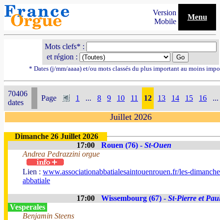
Version
Menu
Mobile
Mots clefs* :
et région :
* Dates (j/mm/aaaa) et/ou mots classés du plus important au moins impo
70406
Page
1
...
8
9
10
11
12
13
14
15
16
...
dates
Juillet 2026
Dimanche 26 Juillet 2026
17:00
Rouen (76) -
St-Ouen
Andrea Pedrazzini orgue
Lien :
www.associationabbatialesaintouenrouen.fr/les-dimanche
abbatiale
17:00
Wissembourg (67) -
St-Pierre et Pau
Vesperales
Benjamin Steens