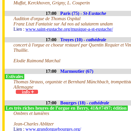
Muffat, Kerckhoven, Grigny, L. Couperin
17:00
Paris (75) -
St-Eustache
Audition d'orgue de Thomas Ospital
Franz Liszt Fantaisie sur Ad nos ad salutarem undam
Lien :
www.saint-eustache.org/musique-a-st-eustache/
17:00
Troyes (10) -
cathédrale
concert à l'orgue ee choeur restauré par Quentin Requier et Vi
Thuillie.
Elodie Raimond Marchal
17:00
Marmoutier (67)
Estivales
Thomas Strauss, organiste et Bernhard Münchbach, trompettist
Allemagne
17:00
Bourges (18) -
cathédrale
Les très riches heures de l’orgue en Berry, 41&#7497; édition
Ombres et lumières
Jean-Charles Ablitzer
Lien :
www.grandorguebourges.org/