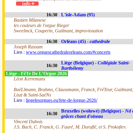
16:30
L'isle-Adam (95)
Bastien Milanese
les couleurs de l'orgue Rieger
Sweelinck, Couperin, Guilmant, improviosation
16:30
Orléans (45) -
cathedrale
Joseph Rassam
Lien :
www.orguescathedraleorleans.com/#concerts
Liège (Belgique) -
Collégiale Saint-
16:30
Barthélemy
Liège - FêTe De L’Orgue 2026
Léon Kerremans
BoëLlmann, Brahms, Claussmann, Franck, FrèTeur, Guilmant
Liszt & Saint-SaëNs
Lien :
liegelesorgues.eu/fete-de-lorgue-2026/
Bruxelles (woluwé) (Belgique) -
Nd 
16:30
grâces chant d'oiseau
Vincent Dubois
J.S. Bach, C. Franck, G. Fauré, M. Duruflé, et S. Prokofiev.