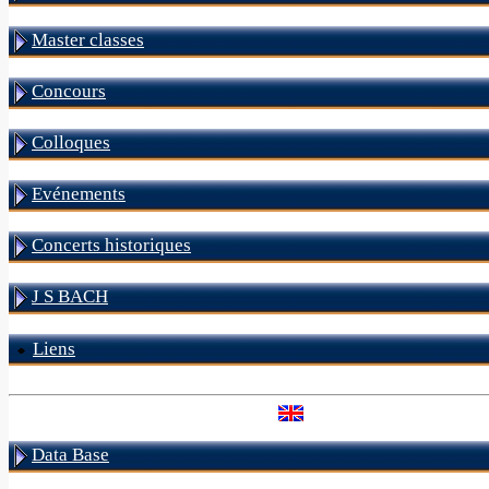
Master classes
Concours
Colloques
Evénements
Concerts historiques
J S BACH
Liens
Data Base