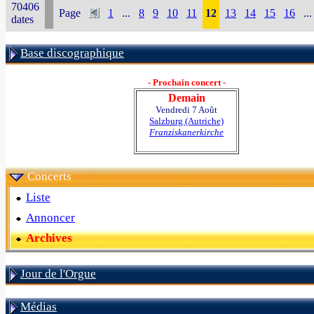
70406
Page
1
...
8
9
10
11
12
13
14
15
16
...
dates
Base discographique
- Prochain concert -
Demain
Vendredi 7 Août
Salzburg (Autriche)
Franziskanerkirche
Concerts
Liste
Annoncer
Archives
Jour de l'Orgue
Médias