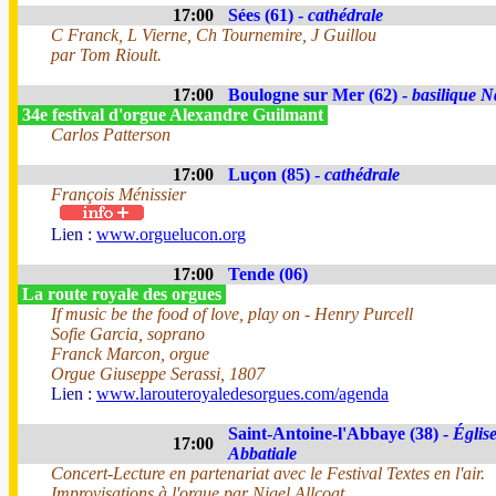
17:00
Sées (61) -
cathédrale
C Franck, L Vierne, Ch Tournemire, J Guillou
par Tom Rioult.
17:00
Boulogne sur Mer (62) -
basilique N
34e festival d'orgue Alexandre Guilmant
Carlos Patterson
17:00
Luçon (85) -
cathédrale
François Ménissier
Lien :
www.orguelucon.org
17:00
Tende (06)
La route royale des orgues
If music be the food of love, play on - Henry Purcell
Sofie Garcia, soprano
Franck Marcon, orgue
Orgue Giuseppe Serassi, 1807
Lien :
www.larouteroyaledesorgues.com/agenda
Saint-Antoine-l'Abbaye (38) -
Églis
17:00
Abbatiale
Concert-Lecture en partenariat avec le Festival Textes en l'air.
Improvisations à l'orgue par Nigel Allcoat