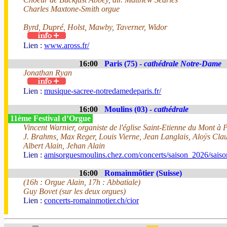
Charles Maxtone-Smith orgue
Byrd, Dupré, Holst, Mawby, Taverner, Widor
Lien :
www.aross.fr/
16:00
Paris (75) -
cathédrale Notre-Dame
Jonathan Ryan
Lien :
musique-sacree-notredamedeparis.fr/
16:00
Moulins (03) -
cathédrale
11ème Festival d’Orgue
Vincent Warnier, organiste de l'église Saint-Etienne du Mont à 
J. Brahms, Max Reger, Louis Vierne, Jean Langlais, Aloÿs Cl
Albert Alain, Jehan Alain
Lien :
amisorguesmoulins.chez.com/concerts/saison_2026/sais
16:00
Romainmôtier (Suisse)
(16h : Orgue Alain, 17h : Abbatiale)
Guy Bovet (sur les deux orgues)
Lien :
concerts-romainmotier.ch/cior