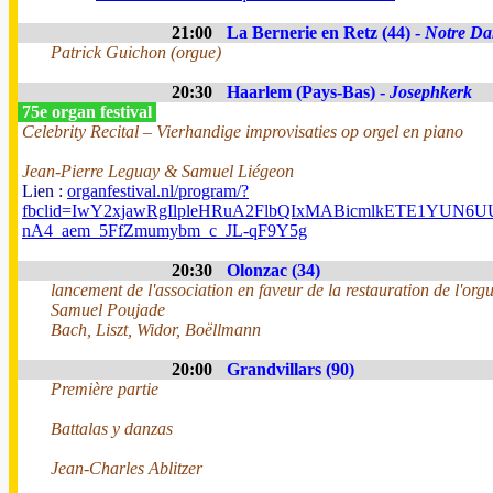
21:00
La Bernerie en Retz (44) -
Notre Da
Patrick Guichon (orgue)
20:30
Haarlem (Pays-Bas) -
Josephkerk
75e organ festival
Celebrity Recital – Vierhandige improvisaties op orgel en piano
Jean-Pierre Leguay & Samuel Liégeon
Lien :
organfestival.nl/program/?
fbclid=IwY2xjawRgIlpleHRuA2FlbQIxMABicmlkETE1YUN
nA4_aem_5FfZmumybm_c_JL-qF9Y5g
20:30
Olonzac (34)
lancement de l'association en faveur de la restauration de l'org
Samuel Poujade
Bach, Liszt, Widor, Boëllmann
20:00
Grandvillars (90)
Première partie
Battalas y danzas
Jean-Charles Ablitzer