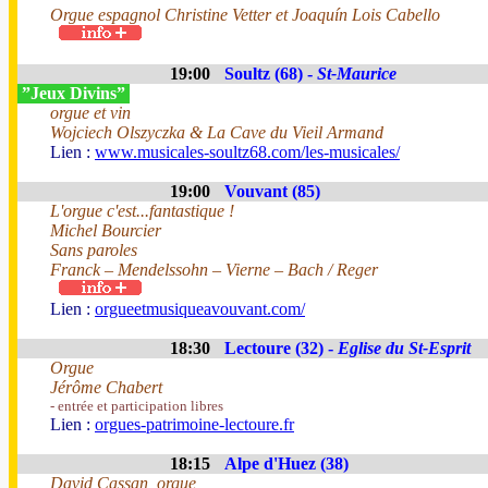
Orgue espagnol Christine Vetter et Joaquín Lois Cabello
19:00
Soultz (68) -
St-Maurice
”Jeux Divins”
orgue et vin
Wojciech Olszyczka & La Cave du Vieil Armand
Lien :
www.musicales-soultz68.com/les-musicales/
19:00
Vouvant (85)
L'orgue c'est...fantastique !
Michel Bourcier
Sans paroles
Franck – Mendelssohn – Vierne – Bach / Reger
Lien :
orgueetmusiqueavouvant.com/
18:30
Lectoure (32) -
Eglise du St-Esprit
Orgue
Jérôme Chabert
- entrée et participation libres
Lien :
orgues-patrimoine-lectoure.fr
18:15
Alpe d'Huez (38)
David Cassan, orgue