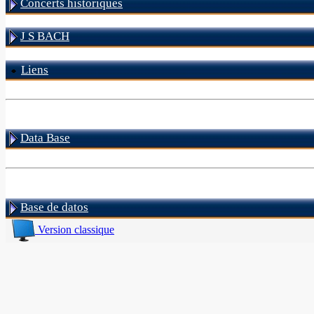
Concerts historiques
J S BACH
Liens
Data Base
Base de datos
Version classique