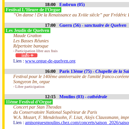
18:00
Embrun (05)
Festival L’Heure de l’Orgue
”On danse ! De la Renaissance au Xviiie siècle” par Frédéric I
17:00
Guern (56) -
sanctuaire de Quelven
Les Jeudis de Quelven
Maude Gratton
Les Basses Réunies
Répertoire baroque
- Participation libre aux frais
Lien :
www.orgue-de-quelven.org
16:00
Paris 13ème (75) -
Chapelle de la Sal
Festival pour le 140ème anniversaire de l'amitié franco-coréen
Songyeon Im, orgue
- Libre participation
12:15
Moulins (03) -
cathédrale
11ème Festival d’Orgue
Concert par Stan Theodas
du Conservatoire National Supérieur de Paris
W.A. Mozart, F. Mendelssohn, F. Liszt, Aloÿs Claussmann, impr
Lien :
amisorguesmoulins.chez.com/concerts/saison_2026/sais