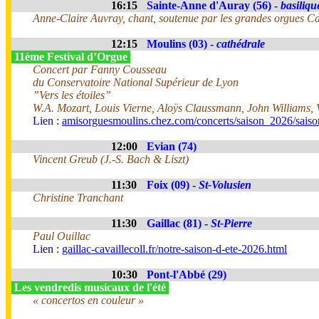
16:15
Sainte-Anne d'Auray (56) -
basiliqu
Anne-Claire Auvray, chant, soutenue par les grandes orgues Cav
12:15
Moulins (03) -
cathédrale
11ème Festival d’Orgue
Concert par Fanny Cousseau
du Conservatoire National Supérieur de Lyon
”Vers les étoiles”
W.A. Mozart, Louis Vierne, Aloÿs Claussmann, John Williams, 
Lien :
amisorguesmoulins.chez.com/concerts/saison_2026/sais
12:00
Evian (74)
Vincent Greub (J.-S. Bach & Liszt)
11:30
Foix (09) -
St-Volusien
Christine Tranchant
11:30
Gaillac (81) -
St-Pierre
Paul Ouillac
Lien :
gaillac-cavaillecoll.fr/notre-saison-d-ete-2026.html
10:30
Pont-l'Abbé (29)
Les vendredis musicaux de l'été
« concertos en couleur »