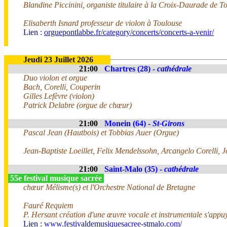
Blandine Piccinini, organiste titulaire à la Croix-Daurade de T
Elisaberth Isnard professeur de violon à Toulouse
Lien :
orguepontlabbe.fr/category/concerts/concerts-a-venir/
Jeudi 23 Juillet 2026
21:00
Chartres (28) -
cathédrale
Duo violon et orgue
Bach, Corelli, Couperin
Gilles Lefèvre (violon)
Patrick Delabre (orgue de chœur)
21:00
Monein (64) -
St-Girons
Pascal Jean (Hautbois) et Tobbias Auer (Orgue)
Jean-Baptiste Loeillet, Felix Mendelssohn, Arcangelo Corelli, 
21:00
Saint-Malo (35) -
cathédrale
55e festival musique sacrée
chœur Mélisme(s) et l'Orchestre National de Bretagne
Fauré Requiem
P. Hersant création d'une œuvre vocale et instrumentale s'appuy
Lien :
www.festivaldemusiquesacree-stmalo.com/