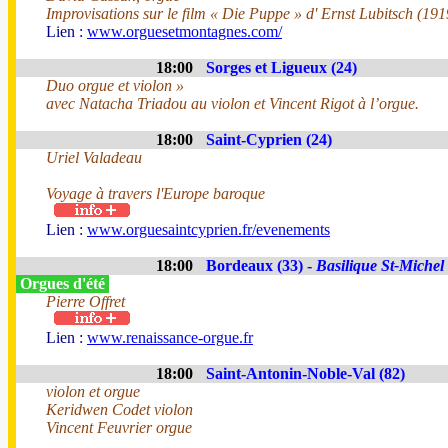
Improvisations sur le film « Die Puppe » d' Ernst Lubitsch (191
Lien :
www.orguesetmontagnes.com/
18:00
Sorges et Ligueux (24)
Duo orgue et violon »
avec Natacha Triadou au violon et Vincent Rigot à l’orgue.
18:00
Saint-Cyprien (24)
Uriel Valadeau
Voyage à travers l'Europe baroque
Lien :
www.orguesaintcyprien.fr/evenements
18:00
Bordeaux (33) -
Basilique St-Michel
Orgues d'été
Pierre Offret
Lien :
www.renaissance-orgue.fr
18:00
Saint-Antonin-Noble-Val (82)
violon et orgue
Keridwen Codet violon
Vincent Feuvrier orgue