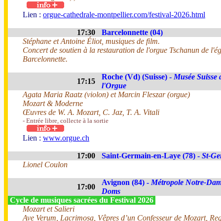
Lien :
orgue-cathedrale-montpellier.com/festival-2026.html
17:30
Barcelonnette (04)
Stéphane et Antoine Éliot, musiques de film.
Concert de soutien à la restauration de l'orgue Tschanun de l'ég
Barcelonnette.
Roche (Vd) (Suisse) -
Musée Suisse 
17:15
l'Orgue
Agata Maria Raatz (violon) et Marcin Fleszar (orgue)
Mozart & Moderne
Œuvres de W. A. Mozart, C. Jaz, T. A. Vitali
- Entrée libre, collecte à la sortie
Lien :
www.orgue.ch
17:00
Saint-Germain-en-Laye (78) -
St-Ge
Lionel Coulon
Avignon (84) -
Métropole Notre-Dam
17:00
Doms
Cycle de musiques sacrées du Festival 2026
Mozart et Salieri
Ave Verum, Lacrimosa, Vêpres d’un Confesseur de Mozart, Re