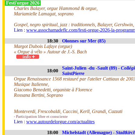
Festi'orgue 2026
Charles Balayer, orgue Hammond & orgue,
Mariamielle Lamagat, soprano
Gospel, negro spiritual, jazz : traditionnels, Balayer, Gershwin
Lien :
www.assochamadeflc.com/festi-orgue-2026-la-programm
18:30
Olonnes sur Mer (85)
Margot Dubois Lafaye (orgue)
« Orgue à vélo » Autour de J.-S. Bach
Saint-Julien -du -Sault (89) -
Collégi
18:00
SaintPierre
Orgue Renaissance 1568 restauré par l'atelier Cattiaux de 200
Musique Italienne,
Giacomo Benedetti, organiste à Florence
Rossana Bertini, Soprano
Monteverdi, Frescobaldi, Caccini, Kerll, Grandi, Cazzati
- Participation libre et consciente
Lien :
www.autourdelorgue.com/actualites
18:00
Michelstadt (Allemagne) -
Stadtkirc