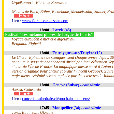
Orgelkonzert : Florence Rousseau
Œuvres de Bach, Böhm, Buxtehude, Mendelssohn, Stainer, Fra
Lien :
www.florence-rousseau.com
18:00
Lorris (45)
Festival ”Les métamorphoses de l'orgue de Lorris”
Voyage européen d'hier et d'aujourd'hui
Benjamin Righetti
18:00
Entraygues-sur-Truyère (12)
Le Chœur Ephémère de Conques vient chaque année depuis 2
conclure le stage de chant choral dirigé par Jean-Sébastien Vey
chœur de l’Île de France. La magnifique messe en ré d’Anton 
version originale pour chœur et orgue (Vincent Grappy), œuvre
majestueuse sérénité sera complétée par deux œuvres de Joha
18:00
Geneve (Suisse) -
cathédrale
Alessio Colasurdo
Lien :
concerts-cathedrale.ch/prochains-concerts/
17:45
Montpellier (34) -
cathedrale
Taras Baginets, , Ukraine