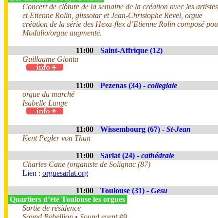
Concert de clôture de la semaine de la création avec les artist
et Etienne Rolin, glissotar et Jean-Christophe Revel, orgue
création de la série des Hexa-flex d’Etienne Rolin composé pou
Modalio/orgue augmenté.
11:00
Saint-Affrique (12)
Guillaume Gionta
11:00
Pezenas (34) -
collegiale
orgue du marché
Isabelle Lange
11:00
Wissembourg (67) -
St-Jean
Kent Pegler von Thun
11:00
Sarlat (24) -
cathédrale
Charles Cane (organiste de Solignac (87)
Lien :
orguesarlat.org
11:00
Toulouse (31) -
Gesu
Quartiers d’été Toulouse les orgues
Sortie de résidence
Sound Rebellion • Sound event #9