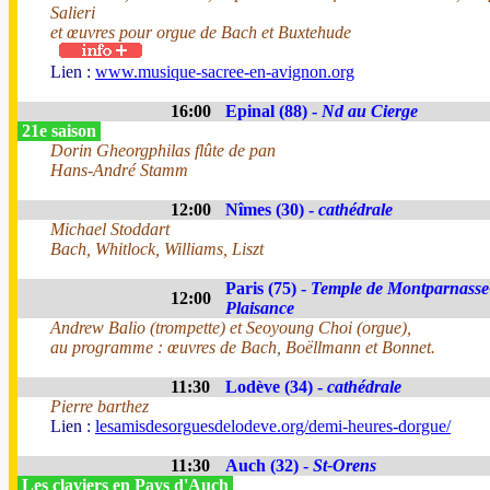
Salieri
et œuvres pour orgue de Bach et Buxtehude
Lien :
www.musique-sacree-en-avignon.org
16:00
Epinal (88) -
Nd au Cierge
21e saison
Dorin Gheorgphilas flûte de pan
Hans-André Stamm
12:00
Nîmes (30) -
cathédrale
Michael Stoddart
Bach, Whitlock, Williams, Liszt
Paris (75) -
Temple de Montparnasse
12:00
Plaisance
Andrew Balio (trompette) et Seoyoung Choi (orgue),
au programme : œuvres de Bach, Boëllmann et Bonnet.
11:30
Lodève (34) -
cathédrale
Pierre barthez
Lien :
lesamisdesorguesdelodeve.org/demi-heures-dorgue/
11:30
Auch (32) -
St-Orens
Les claviers en Pays d'Auch