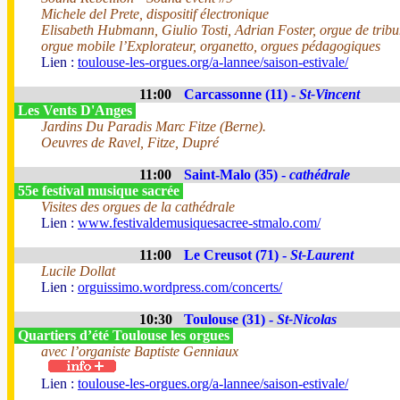
Michele del Prete, dispositif électronique
Elisabeth Hubmann, Giulio Tosti, Adrian Foster, orgue de trib
orgue mobile l’Explorateur, organetto, orgues pédagogiques
Lien :
toulouse-les-orgues.org/a-lannee/saison-estivale/
11:00
Carcassonne (11) -
St-Vincent
Les Vents D'Anges
Jardins Du Paradis Marc Fitze (Berne).
Oeuvres de Ravel, Fitze, Dupré
11:00
Saint-Malo (35) -
cathédrale
55e festival musique sacrée
Visites des orgues de la cathédrale
Lien :
www.festivaldemusiquesacree-stmalo.com/
11:00
Le Creusot (71) -
St-Laurent
Lucile Dollat
Lien :
orguissimo.wordpress.com/concerts/
10:30
Toulouse (31) -
St-Nicolas
Quartiers d’été Toulouse les orgues
avec l’organiste Baptiste Genniaux
Lien :
toulouse-les-orgues.org/a-lannee/saison-estivale/