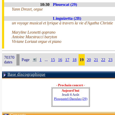
10:30
Plouescat (29)
Yann Drezet, orgue
Linguizetta (2B)
un voyage musical et lyrique à travers la vie d'Agatha Christie
Maryline Leonetti qoprano
Antoine Maestracci baryton
Viviane Loriaut orgue et piano
70370
Page
1
...
15
16
17
18
19
20
21
22
23
dates
Base discographique
- Prochain concert -
Aujourd'hui
Jeudi 6 Août
Plougastel-Daoulas (29)
Concerts