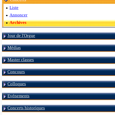
Liste
Annoncer
Archives
Jour de l'Orgue
Médias
Master classes
Concours
Colloques
Evénements
Concerts historiques