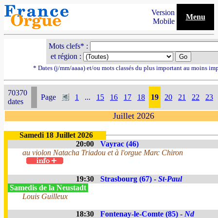
Version
Menu
Mobile
Mots clefs* :
et région :
* Dates (j/mm/aaaa) et/ou mots classés du plus important au moins im
70370
Page
1
...
15
16
17
18
19
20
21
22
23
dates
Juillet 2026
Samedi 18 Juillet 2026
20:00
Vayrac (46)
au violon Natacha Triadou et à l'orgue Marc Chiron
19:30
Strasbourg (67) -
St-Paul
Samedis de la Neustadt
Louis Guilleux
18:30
Fontenay-le-Comte (85) -
Nd