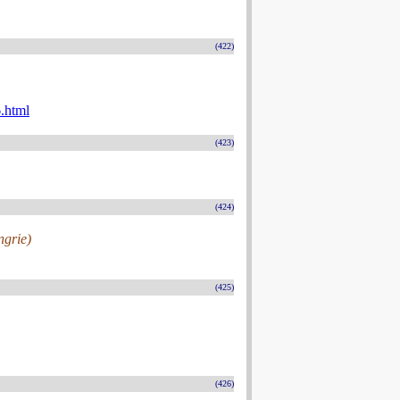
(422)
.html
(423)
(424)
ngrie)
(425)
(426)