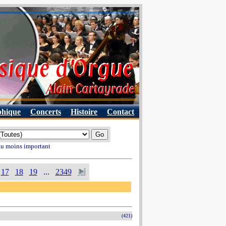
phique
Concerts
Histoire
Contact
 au moins important
17
18
19
...
2349
(421)