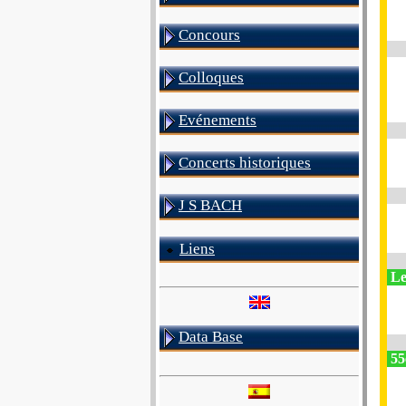
Concours
Colloques
Evénements
Concerts historiques
J S BACH
Liens
Le
Data Base
55e