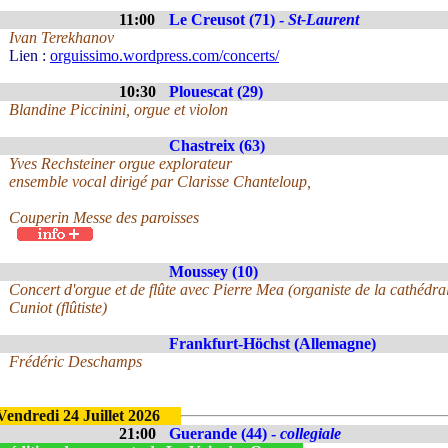
11:00
Le Creusot (71) -
St-Laurent
Ivan Terekhanov
Lien :
orguissimo.wordpress.com/concerts/
10:30
Plouescat (29)
Blandine Piccinini, orgue et violon
Chastreix (63)
Yves Rechsteiner orgue explorateur
ensemble vocal dirigé par Clarisse Chanteloup,
Couperin Messe des paroisses
Moussey (10)
Concert d'orgue et de flûte avec Pierre Mea (organiste de la cathédr
Cuniot (flûtiste)
Frankfurt-Höchst (Allemagne)
Frédéric Deschamps
Vendredi 24 Juillet 2026
21:00
Guerande (44) -
collegiale