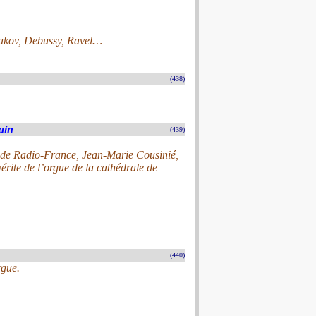
akov, Debussy, Ravel…
(438)
ain
(439)
e de Radio-France, Jean-Marie Cousinié,
érite de l’orgue de la cathédrale de
(440)
rgue.