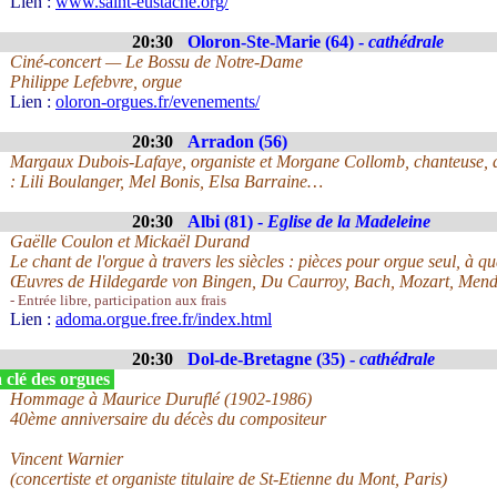
Lien :
www.saint-eustache.org/
20:30
Oloron-Ste-Marie (64) -
cathédrale
Ciné-concert — Le Bossu de Notre-Dame
Philippe Lefebvre, orgue
Lien :
oloron-orgues.fr/evenements/
20:30
Arradon (56)
Margaux Dubois-Lafaye, organiste et Morgane Collomb, chanteuse, d
: Lili Boulanger, Mel Bonis, Elsa Barraine…
20:30
Albi (81) -
Eglise de la Madeleine
Gaëlle Coulon et Mickaël Durand
Le chant de l'orgue à travers les siècles : pièces pour orgue seul, à q
Œuvres de Hildegarde von Bingen, Du Caurroy, Bach, Mozart, Mend
- Entrée libre, participation aux frais
Lien :
adoma.orgue.free.fr/index.html
20:30
Dol-de-Bretagne (35) -
cathédrale
 clé des orgues
Hommage à Maurice Duruflé (1902-1986)
40ème anniversaire du décès du compositeur
Vincent Warnier
(concertiste et organiste titulaire de St-Etienne du Mont, Paris)