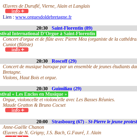
Œuvres de Duruflé, Vierne, Alain et Langlais
Lien :
www.orguesdoldebretagne.fr
20:30
Saint-Florentin (89)
tival International D’Orgue à Saint-Florentin
Concert d'orgue et de flûte avec Pierre Mea (organiste de la cathédr
Cuniot (flûtiste)
20:30
Roscoff (29)
Concert de musique baroque par un ensemble de jeunes étudiants dan
Bretagne.
Violons, Haut Bois et orgue.
20:30
Guimiliau (29)
stival « Les Enclos en Musique »
Orgue, violoncelle et violoncelle avec Les Basses Réunies.
Maude Gratton & Bruno Cocset
20:00
Strasbourg (67) -
St-Pierre le jeune protes
Anne-Gaëlle Chanon
Œuvres de N. Grigny, J.S. Bach, G.Fauré, J. Alain