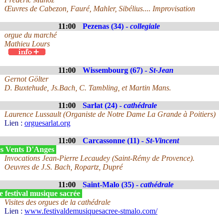
Œuvres de Cabezon, Fauré, Mahler, Sibélius.... Improvisation
11:00
Pezenas (34) -
collegiale
orgue du marché
Mathieu Lours
11:00
Wissembourg (67) -
St-Jean
Gernot Gölter
D. Buxtehude, Js.Bach, C. Tambling, et Martin Mans.
11:00
Sarlat (24) -
cathédrale
Laurence Lussault (Organiste de Notre Dame La Grande à Poitiers)
Lien :
orguesarlat.org
11:00
Carcassonne (11) -
St-Vincent
s Vents D'Anges
Invocations Jean-Pierre Lecaudey (Saint-Rémy de Provence).
Oeuvres de J.S. Bach, Ropartz, Dupré
11:00
Saint-Malo (35) -
cathédrale
 festival musique sacrée
Visites des orgues de la cathédrale
Lien :
www.festivaldemusiquesacree-stmalo.com/