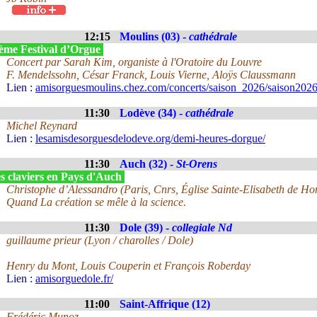
12:15
Moulins (03) -
cathédrale
ème Festival d’Orgue
Concert par Sarah Kim, organiste à l'Oratoire du Louvre
F. Mendelssohn, César Franck, Louis Vierne, Aloÿs Claussmann
Lien :
amisorguesmoulins.chez.com/concerts/saison_2026/saison2026
11:30
Lodève (34) -
cathédrale
Michel Reynard
Lien :
lesamisdesorguesdelodeve.org/demi-heures-dorgue/
11:30
Auch (32) -
St-Orens
s claviers en Pays d'Auch
Christophe d’Alessandro (Paris, Cnrs, Église Sainte-Elisabeth de Ho
Quand La création se mêle à la science.
11:30
Dole (39) -
collegiale Nd
guillaume prieur (Lyon / charolles / Dole)
Henry du Mont, Louis Couperin et François Roberday
Lien :
amisorguedole.fr/
11:00
Saint-Affrique (12)
Frédéric Munoz