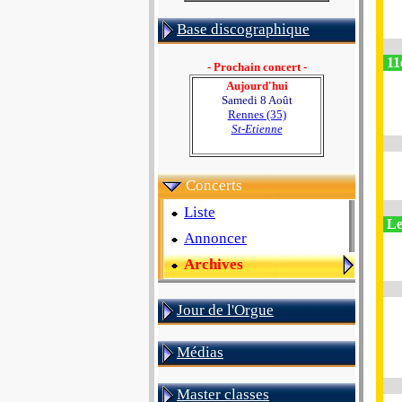
Base discographique
11
- Prochain concert -
Aujourd'hui
Samedi 8 Août
Rennes (35)
St-Etienne
Concerts
Liste
Le
Annoncer
Archives
Jour de l'Orgue
Médias
Master classes