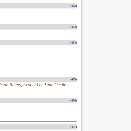
(432)
(433)
(434)
(435)
ale de Reims, France) et Anne Cécile
(436)
(437)