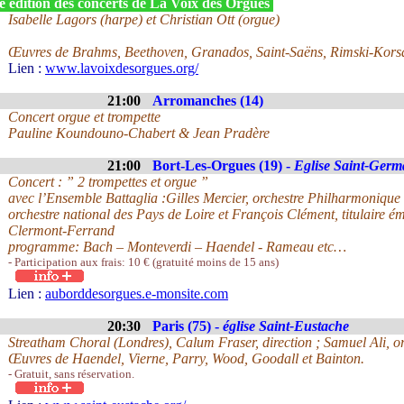
e édition des concerts de La Voix des Orgues
Isabelle Lagors (harpe) et Christian Ott (orgue)
Œuvres de Brahms, Beethoven, Granados, Saint-Saëns, Rimski-Kors
Lien :
www.lavoixdesorgues.org/
21:00
Arromanches (14)
Concert orgue et trompette
Pauline Koundouno-Chabert & Jean Pradère
21:00
Bort-Les-Orgues (19) -
Eglise Saint-Germ
Concert : ” 2 trompettes et orgue ”
avec l’Ensemble Battaglia :Gilles Mercier, orchestre Philharmoniqu
orchestre national des Pays de Loire et François Clément, titulaire ém
Clermont-Ferrand
programme: Bach – Monteverdi – Haendel - Rameau etc…
- Participation aux frais: 10 € (gratuité moins de 15 ans)
Lien :
auborddesorgues.e-monsite.com
20:30
Paris (75) -
église Saint-Eustache
Streatham Choral (Londres), Calum Fraser, direction ; Samuel Ali, o
Œuvres de Haendel, Vierne, Parry, Wood, Goodall et Bainton.
- Gratuit, sans réservation.