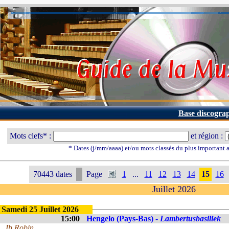
Base discogra
Mots clefs* :
et région :
* Dates (j/mm/aaaa) et/ou mots classés du plus important
70443 dates
Page
1
...
11
12
13
14
15
16
Juillet 2026
Samedi 25 Juillet 2026
15:00
Hengelo (Pays-Bas) -
Lambertusbasiliek
Jb Robin