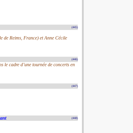
(445)
ale de Reims, France) et Anne Cécile
(446)
s le cadre d’une tournée de concerts en
(447)
tant
(448)