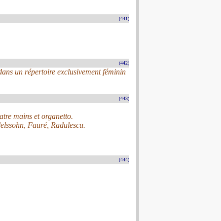
(441)
(442)
ans un répertoire exclusivement féminin
(443)
uatre mains et organetto.
elssohn, Fauré, Radulescu.
(444)