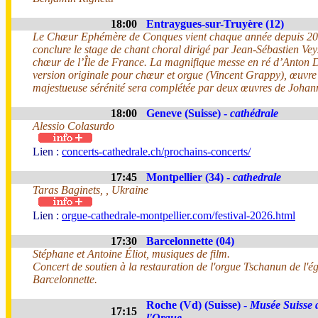
18:00
Entraygues-sur-Truyère (12)
Le Chœur Ephémère de Conques vient chaque année depuis 2
conclure le stage de chant choral dirigé par Jean-Sébastien Vey
chœur de l’Île de France. La magnifique messe en ré d’Anton 
version originale pour chœur et orgue (Vincent Grappy), œuvre
majestueuse sérénité sera complétée par deux œuvres de Joha
18:00
Geneve (Suisse) -
cathédrale
Alessio Colasurdo
Lien :
concerts-cathedrale.ch/prochains-concerts/
17:45
Montpellier (34) -
cathedrale
Taras Baginets, , Ukraine
Lien :
orgue-cathedrale-montpellier.com/festival-2026.html
17:30
Barcelonnette (04)
Stéphane et Antoine Éliot, musiques de film.
Concert de soutien à la restauration de l'orgue Tschanun de l'ég
Barcelonnette.
Roche (Vd) (Suisse) -
Musée Suisse 
17:15
l'Orgue