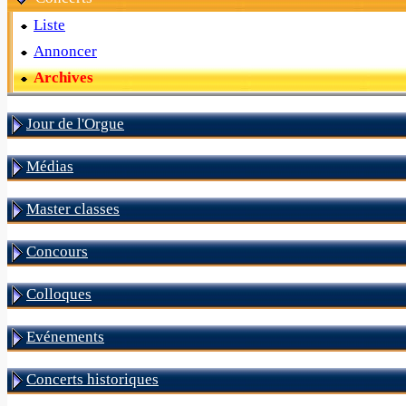
Liste
Annoncer
Archives
Jour de l'Orgue
Médias
Master classes
Concours
Colloques
Evénements
Concerts historiques