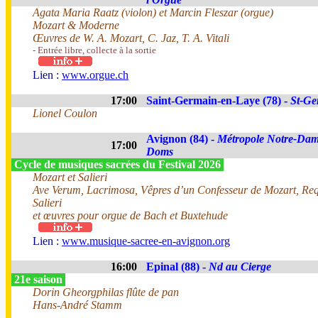
Agata Maria Raatz (violon) et Marcin Fleszar (orgue)
Mozart & Moderne
Œuvres de W. A. Mozart, C. Jaz, T. A. Vitali
- Entrée libre, collecte à la sortie
Lien :
www.orgue.ch
17:00
Saint-Germain-en-Laye (78) -
St-Ge
Lionel Coulon
Avignon (84) -
Métropole Notre-Dam
17:00
Doms
Cycle de musiques sacrées du Festival 2026
Mozart et Salieri
Ave Verum, Lacrimosa, Vêpres d’un Confesseur de Mozart, Re
Salieri
et œuvres pour orgue de Bach et Buxtehude
Lien :
www.musique-sacree-en-avignon.org
16:00
Epinal (88) -
Nd au Cierge
21e saison
Dorin Gheorgphilas flûte de pan
Hans-André Stamm