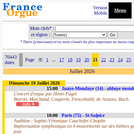
Version
Menu
Mobile
Mots clefs* :
et région :
* Dates (j/mm/aaaa) et/ou mots classés du plus important au moins im
70443
Page
1
...
17
18
19
20
21
22
23
24
25
dates
Juillet 2026
Dimanche 19 Juillet 2026
15:00
Juaye-Mondaye (14) -
abbaye mond
Concert d'orgue par Henri Paget
Boyvin, Marchand, Couperin, Frescobaldi, de Arauxo, Bach.
10:00
Paris (75) -
St-Sulpice
Audition : Sophie-Véronique Cauchefer-Choplin
Improvisation symphonique en 4 mouvements sur des thèmes g
jour