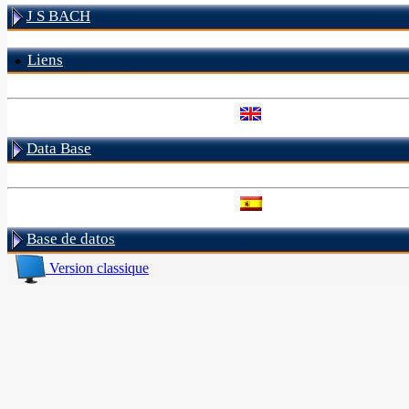
J S BACH
Liens
Data Base
Base de datos
Version classique