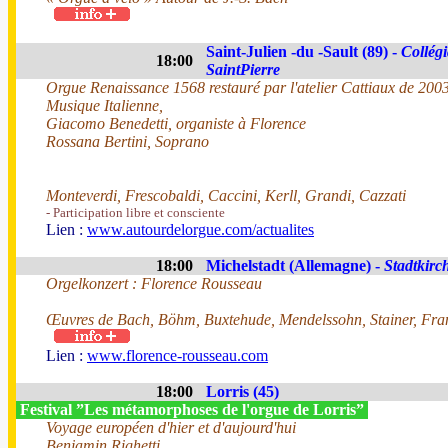
Saint-Julien -du -Sault (89) -
Collégi
18:00
SaintPierre
Orgue Renaissance 1568 restauré par l'atelier Cattiaux de 200
Musique Italienne,
Giacomo Benedetti, organiste à Florence
Rossana Bertini, Soprano
Monteverdi, Frescobaldi, Caccini, Kerll, Grandi, Cazzati
- Participation libre et consciente
Lien :
www.autourdelorgue.com/actualites
18:00
Michelstadt (Allemagne) -
Stadtkirc
Orgelkonzert : Florence Rousseau
Œuvres de Bach, Böhm, Buxtehude, Mendelssohn, Stainer, Fra
Lien :
www.florence-rousseau.com
18:00
Lorris (45)
Festival ”Les métamorphoses de l'orgue de Lorris”
Voyage européen d'hier et d'aujourd'hui
Benjamin Righetti