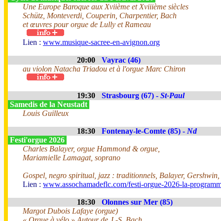
Une Europe Baroque aux Xviième et Xviiième siècles
Schütz, Monteverdi, Couperin, Charpentier, Bach
et œuvres pour orgue de Lully et Rameau
Lien :
www.musique-sacree-en-avignon.org
20:00
Vayrac (46)
au violon Natacha Triadou et à l'orgue Marc Chiron
19:30
Strasbourg (67) -
St-Paul
Samedis de la Neustadt
Louis Guilleux
18:30
Fontenay-le-Comte (85) -
Nd
Festi'orgue 2026
Charles Balayer, orgue Hammond & orgue,
Mariamielle Lamagat, soprano
Gospel, negro spiritual, jazz : traditionnels, Balayer, Gershwin
Lien :
www.assochamadeflc.com/festi-orgue-2026-la-programm
18:30
Olonnes sur Mer (85)
Margot Dubois Lafaye (orgue)
« Orgue à vélo » Autour de J.-S. Bach