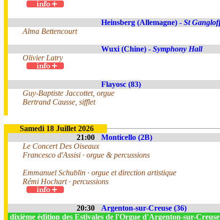
Heinsberg (Allemagne) -
St Ganglof
Alma Bettencourt
Wuxi (Chine) -
Symphony Hall
Olivier Latry
Flayosc (83)
Guy-Baptiste Jaccottet, orgue
Bertrand Causse, sifflet
Samedi 18 Juillet 2026
21:00
Monticello (2B)
Le Concert Des Oiseaux
Francesco d'Assisi · orgue & percussions
Emmanuel Schublin · orgue et direction artistique
Rémi Hochart · percussions
20:30
Argenton-sur-Creuse (36)
dixième édition des Estivales de l'Orgue d'Argenton-sur-Creus