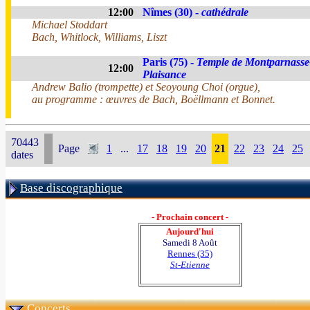
12:00
Nîmes (30) -
cathédrale
Michael Stoddart
Bach, Whitlock, Williams, Liszt
Paris (75) -
Temple de Montparnasse
12:00
Plaisance
Andrew Balio (trompette) et Seoyoung Choi (orgue),
au programme : œuvres de Bach, Boëllmann et Bonnet.
70443
Page
1
...
17
18
19
20
21
22
23
24
25
dates
Base discographique
- Prochain concert -
Aujourd'hui
Samedi 8 Août
Rennes (35)
St-Etienne
Concerts