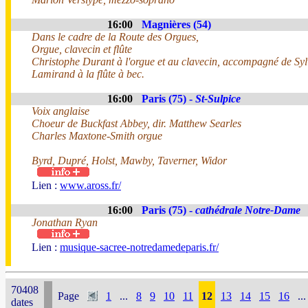
16:00
Magnières (54)
Dans le cadre de la Route des Orgues,
Orgue, clavecin et flûte
Christophe Durant à l'orgue et au clavecin, accompagné de Syl
Lamirand à la flûte à bec.
16:00
Paris (75) -
St-Sulpice
Voix anglaise
Choeur de Buckfast Abbey, dir. Matthew Searles
Charles Maxtone-Smith orgue
Byrd, Dupré, Holst, Mawby, Taverner, Widor
Lien :
www.aross.fr/
16:00
Paris (75) -
cathédrale Notre-Dame
Jonathan Ryan
Lien :
musique-sacree-notredamedeparis.fr/
70408
Page
1
...
8
9
10
11
12
13
14
15
16
...
dates