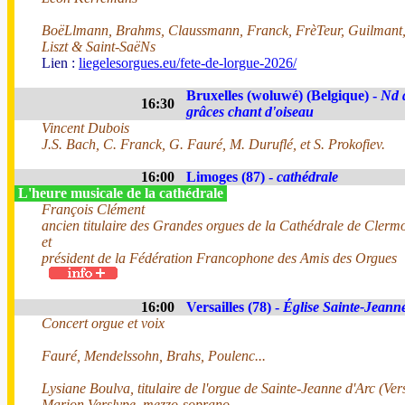
BoëLlmann, Brahms, Claussmann, Franck, FrèTeur, Guilmant
Liszt & Saint-SaëNs
Lien :
liegelesorgues.eu/fete-de-lorgue-2026/
Bruxelles (woluwé) (Belgique) -
Nd 
16:30
grâces chant d'oiseau
Vincent Dubois
J.S. Bach, C. Franck, G. Fauré, M. Duruflé, et S. Prokofiev.
16:00
Limoges (87) -
cathédrale
L'heure musicale de la cathédrale
François Clément
ancien titulaire des Grandes orgues de la Cathédrale de Cler
et
président de la Fédération Francophone des Amis des Orgues
16:00
Versailles (78) -
Église Sainte-Jeann
Concert orgue et voix
Fauré, Mendelssohn, Brahs, Poulenc...
Lysiane Boulva, titulaire de l'orgue de Sainte-Jeanne d'Arc (Vers
Marion Verslype, mezzo-soprano