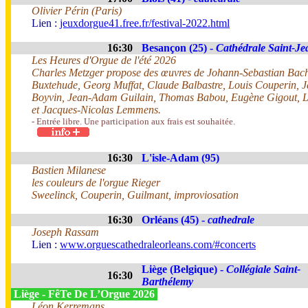
Olivier Périn (Paris)
Lien :
jeuxdorgue41.free.fr/festival-2022.html
16:30
Besançon (25) -
Cathédrale Saint-Je
Les Heures d'Orgue de l'été 2026
Charles Metzger propose des œuvres de Johann-Sebastian Bach
Buxtehude, Georg Muffat, Claude Balbastre, Louis Couperin, 
Boyvin, Jean-Adam Guilain, Thomas Babou, Eugène Gigout, L
et Jacques-Nicolas Lemmens.
- Entrée libre. Une participation aux frais est souhaitée.
16:30
L'isle-Adam (95)
Bastien Milanese
les couleurs de l'orgue Rieger
Sweelinck, Couperin, Guilmant, improviosation
16:30
Orléans (45) -
cathedrale
Joseph Rassam
Lien :
www.orguescathedraleorleans.com/#concerts
Liège (Belgique) -
Collégiale Saint-
16:30
Barthélemy
Liège - FêTe De L’Orgue 2026
Léon Kerremans