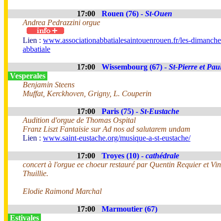
17:00
Rouen (76) -
St-Ouen
Andrea Pedrazzini orgue
Lien :
www.associationabbatialesaintouenrouen.fr/les-dimanche
abbatiale
17:00
Wissembourg (67) -
St-Pierre et Pau
Vesperales
Benjamin Steens
Muffat, Kerckhoven, Grigny, L. Couperin
17:00
Paris (75) -
St-Eustache
Audition d'orgue de Thomas Ospital
Franz Liszt Fantaisie sur Ad nos ad salutarem undam
Lien :
www.saint-eustache.org/musique-a-st-eustache/
17:00
Troyes (10) -
cathédrale
concert à l'orgue ee choeur restauré par Quentin Requier et Vi
Thuillie.
Elodie Raimond Marchal
17:00
Marmoutier (67)
Estivales