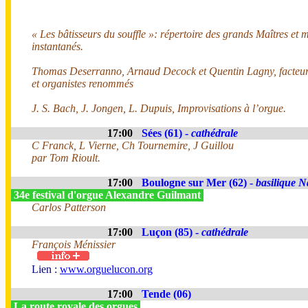
« Les bâtisseurs du souffle »: répertoire des grands Maîtres et m
instantanés.
Thomas Deserranno, Arnaud Decock et Quentin Lagny, facteur
et organistes renommés
J. S. Bach, J. Jongen, L. Dupuis, Improvisations à l’orgue.
17:00
Sées (61) -
cathédrale
C Franck, L Vierne, Ch Tournemire, J Guillou
par Tom Rioult.
17:00
Boulogne sur Mer (62) -
basilique N
34e festival d'orgue Alexandre Guilmant
Carlos Patterson
17:00
Luçon (85) -
cathédrale
François Ménissier
Lien :
www.orguelucon.org
17:00
Tende (06)
La route royale des orgues