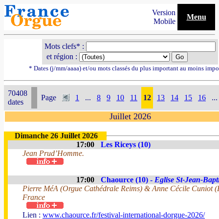
Version
Menu
Mobile
Mots clefs* :
et région :
* Dates (j/mm/aaaa) et/ou mots classés du plus important au moins impo
70408
Page
1
...
8
9
10
11
12
13
14
15
16
...
dates
Juillet 2026
Dimanche 26 Juillet 2026
17:00
Les Riceys (10)
Jean Prud’Homme.
17:00
Chaource (10) -
Eglise St-Jean-Bapti
Pierre MéA (Orgue Cathédrale Reims) & Anne Cécile Cuniot (F
France
Lien :
www.chaource.fr/festival-international-dorgue-2026/