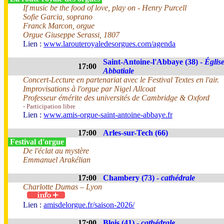
If music be the food of love, play on - Henry Purcell
Sofie Garcia, soprano
Franck Marcon, orgue
Orgue Giuseppe Serassi, 1807
Lien :
www.larouteroyaledesorgues.com/agenda
Saint-Antoine-l'Abbaye (38) -
Églis
17:00
Abbatiale
Concert-Lecture en partenariat avec le Festival Textes en l'air.
Improvisations à l'orgue par Nigel Allcoat
Professeur émérite des universités de Cambridge & Oxford
- Participation libre
Lien :
www.amis-orgue-saint-antoine-abbaye.fr
17:00
Arles-sur-Tech (66)
Festival d'orgue
De l'éclat au mystère
Emmanuel Arakélian
17:00
Chambery (73) -
cathédrale
Charlotte Dumas – Lyon
Lien :
amisdelorgue.fr/saison-2026/
17:00
Blois (41) -
cathédrale