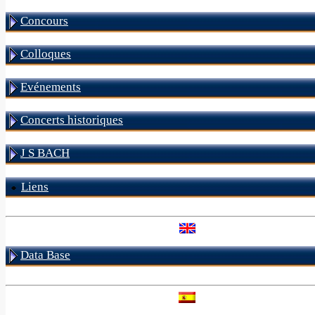
Concours
Colloques
Evénements
Concerts historiques
J S BACH
Liens
Data Base