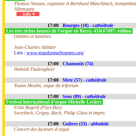
Thomas Strauss, organiste et Bernhard Münchbach, trompettist
Allemagne
17:00
Bourges (18) -
cathédrale
Les très riches heures de l’orgue en Berry, 41&#7497; édition
Ombres et lumières
Jean-Charles Ablitzer
Lien :
www.grandorguebourges.org/
17:00
Chamonix (74)
Hamish Dustragheer
17:00
Metz (57) -
cathédrale
Yoann Moulin, orgue du triforium
17:00
Sens (89) -
cathédrale
Festival international d’orgue Michelle Leclerc
Evan Bogerd (Pays-Bas)
Sweelinck, Grigny, Bach, Philip Glass et impro.
17:00
Guîtres (33) -
abbatiale
Concert des facteurs d’orgue